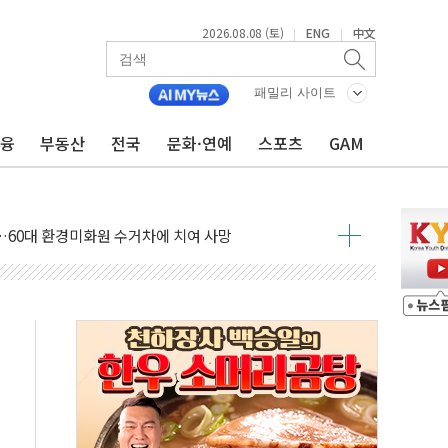
2026.08.08 (토)
ENG
中文
|
|
패밀리 사이트
금융
부동산
전국
문화·연예
스포츠
GAM
만지작…공습 한계·탄약 부족 현실화
 최대 50㎜ 폭우…강원 동해안 강한 비 어어져
…60대 환경미화원 수거차에 치여 사망
흉기 난동…60대 남성 2명 숨져
손해 보는 일 없게"…'결혼 페널티' 22개 과제 손본다
서 모터보트 전복…1명 사망·1명 실종
자 기림의 날 참석..."국제적 시민 연대로 목소리 내야"
질 중 실종 60대 나흘만에 숨진 채 발견
 흉기 살해 10대 아들 체포
 '뻔뻔' 받아친 정청래…제주 연설서 신경전 고조
재검토 지시…與 "적극 환영"·野 "졸속 국정"