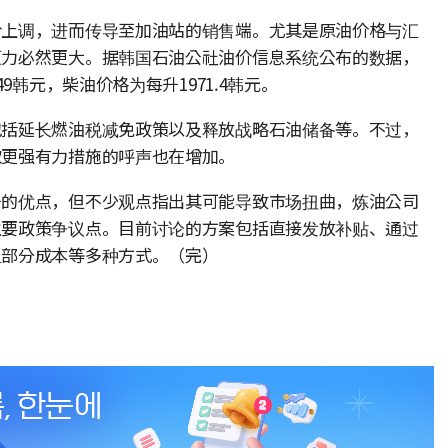
价上调，进而传导至加油站的销售端。尤其是原油价格与汇
压力必然更大。据韩国石油公社油价信息系统公布的数据，
9韩元，柴油价格为每升1971.4韩元。
包括延长燃油税减免政策以及释放战略石油储备等。不过，
取更强有力措施的呼声也在增加。
升的优点，但不少观点指出其可能导致市场扭曲，炼油公司
主要政策争议点。目前讨论的方案包括直接发放补贴、通过
担部分成本等多种方式。（完）