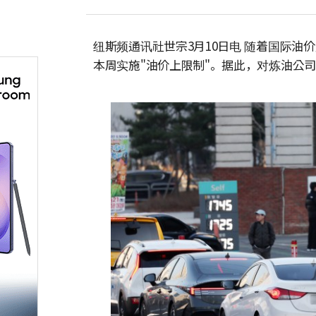
纽斯频通讯社世宗3月10日电 随着国际
本周实施"油价上限制"。据此，对炼油公