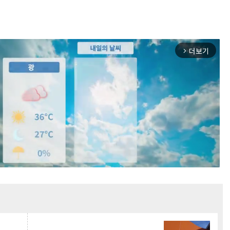
더보기
arrow_forward_ios
Mute