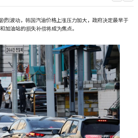
동해중부 전 해상 풍랑
연일 폭염에 온열질환 
油价剧烈波动，韩国汽油价格上涨压力加大，政府决定最早于
中 전방위 아파트 부양
司和加油站的损失补偿将成为焦点。
인제 용대리 계곡서 수
동해시, 11~14일 '
강원 중·남부 동해안 
청양 밭에서 일하던 9
폭염에 車 운전면허 기
李대통령, 'ISA·주가