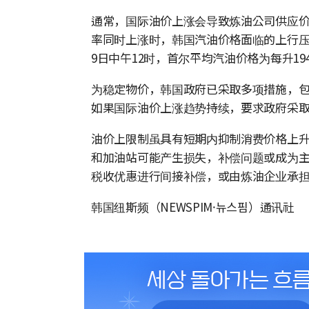
通常，国际油价上涨会导致炼油公司供应
率同时上涨时，韩国汽油价格面临的上行
9日中午12时，首尔平均汽油价格为每升194
为稳定物价，韩国政府已采取多项措施，
如果国际油价上涨趋势持续，要求政府采
油价上限制虽具有短期内抑制消费价格上
和加油站可能产生损失，补偿问题或成为
税收优惠进行间接补偿，或由炼油企业承
韩国纽斯频（NEWSPIM·뉴스핌）通讯社