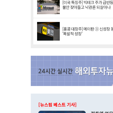
[미국 특징주] 빅테크 주가 급반등..
불안 잦아들고 낙관론 되살아나
[홍콩 대장주] 메이퇀 ③ 신성장
'폭발적 성장'
[뉴스핌 베스트 기사]