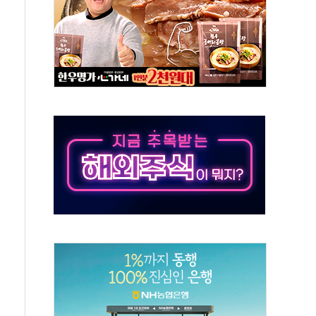
주의보…10일까지 최대 3.5m 높은 물결
사망 23명…정부, 비상대응기구 가동
, 수도 베이징도 부동산 규제 철폐
위 상승으로 피서객 7명 고립…전원 구조
별똥별 멍' 운영…페르세우스 유성우 관측
시간당 50mm 이상 폭우…호우경보 발효
0대 숨져…온열질환 여부 조사
능시험 오전 집중 편성…체감온도 38도 넘으면 중단
누르기 방지법' 전면 재검토 지시