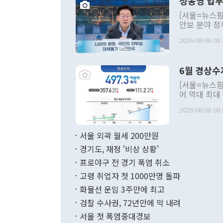
정동영 업무
[서울=뉴스핌
안보 분야 정
평화공존 발전
2026-08-06 06:
발언 중에는 
언한 것이 있
령은 공개적으
6월 경상수
주의적 희망에
관의 대북 정
[서울=뉴스핌
관 부처 장관
어 역대 최대
관의 무리한 
출 호조로 월
다. [정동영 통일부 장관이 지난달 23일 오후 서울 종로구 정부서울청사에
2026-08-06 08:
료=한국은행] 한국은행이 6일 발표한 '2026년 6월 국제수지(잠정)'에
서 취임 1주년 
면 지난 6월
부 장관 권한
1000만달러
서울 외곽 월세 200만원
발전 구상'을
이에 따라 올
적 갈등 해결
경기도, 재정 '비상 상황'
했다. 경상수
결과 혐오의 
9000만달러
프로야구 전 경기 폭염 취소
년간의 CVI
지 기준 상품
고령 취업자 첫 1000만명 돌파
무너졌다고도 
며 월간 기준
현실을 바꾸는
달러로 38.
화물선 운임 3주만에 최고
를 평화 체제
196.9% 급
검찰 수사권, 72년만에 막 내려
함께 4자 대
수출은 160
지만 이 대통
서울 첫 폭염중대경보
(18.6%) 