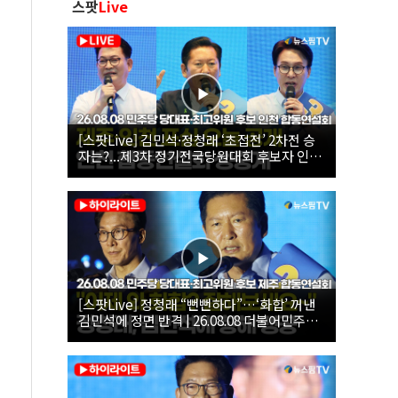
스팟
Live
[스팟Live] 김민석·정청래 ‘초접전’ 2차전 승
자는?...제3차 정기전국당원대회 후보자 인천
합동연설회 생중계 | 26.08.08
[스팟Live] 정청래 “뻔뻔하다”…‘화합’ 꺼낸
김민석에 정면 반격 | 26.08.08 더불어민주당
당대표·최고위원 후보 제주 합동연설회