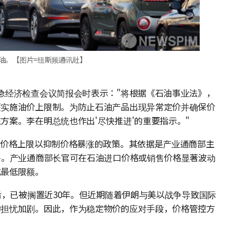
油。【图片=纽斯频通讯社】
急经济检查会议简报会时表示："将根据《石油事业法》，
便实施油价上限制。为防止石油产品出现异常定价并确保价
方案。李在明总统也作出'尽快推进'的重要指示。"
售价格上限以抑制价格暴涨的政策。其依据是产业通商部主
条。产业通商部长官可在石油进口价格或销售价格显著波动
或最低限额。
后，已被搁置近30年。但近期随着伊朗与美以战争导致国际
的担忧加剧。因此，作为稳定物价的应对手段，价格管控方