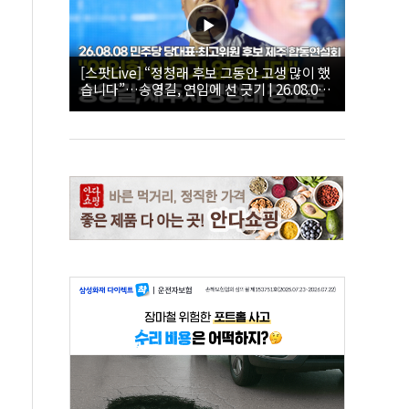
[스팟Live] “정청래 후보 그동안 고생 많이 했
습니다”…송영길, 연임에 선 긋기 | 26.08.08
더불어민주당 당대표·최고위원 후보 제주 합
동연설회