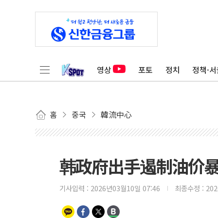
영상
포토
정치
정책·서
홈
중국
韓流中心
韩政府出手遏制油价暴
기사입력 :
2026년03월10일 07:46
최종수정 :
20