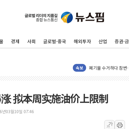
울
경제
사회
글로벌·중국
해외투자
산업
증권·
美, 이란전 출구전략 
강릉·동해·삼척 시간당
폐기물 수거하다 참변
서울 중랑구 주택가서 
속보
李대통령 "결혼 때문에 
여수 오동도 인근 해상
추미애, '위안부' 피해
涨 拟本周实施油价上限制
인천 선재도 갯벌서 해루
인천서 말다툼 중 어머니
26년03월10일 07:46
'화합' 꺼낸 김민석에
가
가
李대통령, ISA 개편 