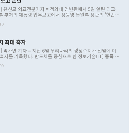
보고 논란
] 유신모 외교전문기자 = 청와대 영빈관에서 5일 열린 외교·
부 부처의 대통령 업무보고에서 정동영 통일부 장관의 '한반도
 구상'과 업무보고 발언이 논란을 빚고 있다. 이날 정 장관의
10
정부 내 조율을 거치지 않은 사안을 정책으로 추진하겠다고 공
는가 하면 사실 관계에 맞지 않은 설명도 있었다. 이재명 대통
로 신중을 기해 달라고 경고했고, 조현 외교부 장관은 '이상
지 최대 흑자
 근거한 비현실적 구상'이라는 비판을 내놨다. 그동안 정 장
책 관련 발언이 물의를 빚은 적은 여러 번 있지만 대통령과 유
] 박가연 기자 = 지난 6월 우리나라의 경상수지가 전월에 이
이 공개적으로 부정적 입장을 표명한 것은 이례적이다. 정 장
 흑자를 기록했다. 반도체를 중심으로 한 정보기술(IT) 품목 수
대북 접근법과 월권을 제어해야 한다는 목소리도 높아지고 있
간 상품수출이 처음으로 1000억달러를 넘어선 영향이다. [자
00
 따르
기자간담회를 하고 있다. [사진=통일부] 2026.07.23 ◆통일
 경상수지는 497억3000만달러 흑자로 집계됐다. 전월(386억
 넘어선 주장 정 장관은 이날 업무보고에서 '한반도 평화공존
)에 이어 두 달 연속 월간 기준 역대 최대 기록을 갈아치웠다.
 설명하면서 이재명 정부 2년차 핵심 과제로 상호 존중·평화
해 상반기 누적 경상수지 흑자는 1910억1000만달러를 기록
·핵 없는 한반도 등 3대 기본 방향을 제시했다. 정 장관은 "대
지 흑자를 견인한 것은 상품수지다. 6월 상품수지는 478억
언어는 멈춰야 한다"면서 주적 용어 대체를 주장했다. 지난 25
 흑자를 기록하며 전월에 이어 역대 최대를 다시 썼다. 국제수
D(완전하고 검증가능하며 되돌릴 수 없는 비핵화) 구도는 이미
수출은 1123억7000만달러로 전년 동월 대비 84.5% 증가하
했다. 또 "현 시점에서 흘러간 선(先)비핵화만 되뇌는 것은
 처음으로 1000억달러를 넘어섰다. 상품수입은 644억8000만
 데 힘이 되지 않는다"고 주장했다. 정 장관은 또 "정전 체제
6% 늘었다. 통관 기준으로는 반도체 수출이 전년 동월 대비
로 바꾸는 논의에 착수하겠다"면서 "북·미 정상회담 견인과
증했고 컴퓨터·주변기기(SSD)는 282.7% 증가했다. IT 품목
화의 동력을 확보하기 위해 최선을 다할 것"이라고 말했다. 하
.4% 늘었으며 비IT 품목도 ▲석유제품(47.5%) ▲화공품
령은 정 장관의 구상에 대부분 제동을 걸었다. 이 대통령은 "평
▲철강제품(17.9%) ▲승용차(6.1%) 등을 중심으로 18.6% 증가