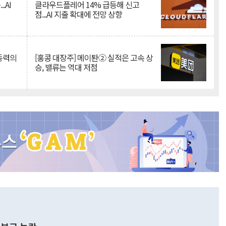
.AI
클라우드플레어 14% 급등해 신고
점...AI 지출 확대에 전망 상향
 동력의
[홍콩 대장주] 메이퇀② 실적은 고속 상
승, 밸류는 역대 저점