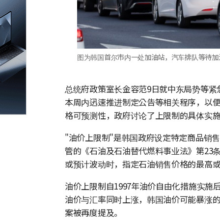
图为韩国首尔市内一处加油站，汽车排队等待加
总统府政策室长金容范9日就中东局势等紧
本周内迅速推进制定公告等相关程序，以
格可预测性，政府讨论了上限制的具体实施
"油价上限制"是韩国政府设定特定商品销
管的《石油及石油替代燃料事业法》第23
或预计波动时，指定石油销售价格的最高
油价上限制自1997年油价自由化措施实施
油价与汇率同时上涨，韩国油价可能暴涨
案被再度提及。