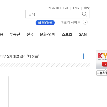
2026.08.07 (금)
ENG
中文
|
|
행정명령 서명…출생시민권 제한 재시동
군수품 부족설 일축 "막대한 무기 보유"
패밀리 사이트
어…다음 과제는 '외형 확대'
금융
부동산
전국
문화·연예
스포츠
GAM
 귀환 조짐에 전월세시장 '긴장'
교환·재매수·다운사이징 '저울질'
항 제한 검토에 유가 3% 급등…금값 보합
다우 5거래일 랠리 '마침표'
합의 막바지.."美와 직접 협상 없어"
·김민석 후보 - 8월 7일
2차 회의…주택 공급 대책 막바지 조율할 듯
자회견·주요 정당 - 8월 7일
통항 제한 추진…美 "통행 막을 권한 없어"
분 상승… "2분기 기업 순이익 21% 증가" 전망