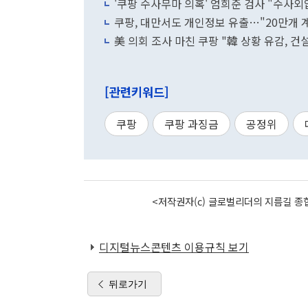
'쿠팡 수사무마 의혹' 엄희준 검사 "수사외
쿠팡, 대만서도 개인정보 유출…"20만개 
美 의회 조사 마친 쿠팡 "韓 상황 유감, 건
[관련키워드]
쿠팡
쿠팡 과징금
공정위
<저작권자(c) 글로벌리더의 지름길 종합
디지털뉴스콘텐츠 이용규칙 보기
뒤로가기