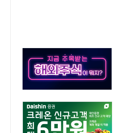
으로 나토 회원국 공격 검토… 거짓 깃발 작전"
 재회…로봇·AI 데이터센터·모빌리티 구체화
나·아이온큐·도어대시↑ VS 샌디스크·피그마·앱러빈↓
급 반대…상법·자본시장법 개정 논의"
주 차익실현 속 혼조세...웨스턴디지털·샌디스크↓
사에 긴급 안보 점검회의