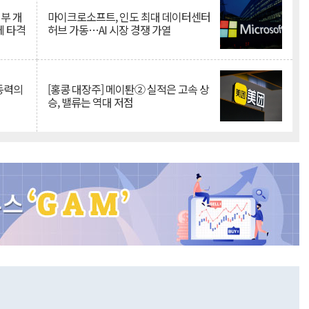
뇌부 개
마이크로소프트, 인도 최대 데이터센터
에 타격
허브 가동…AI 시장 경쟁 가열
 동력의
[홍콩 대장주] 메이퇀② 실적은 고속 상
승, 밸류는 역대 저점