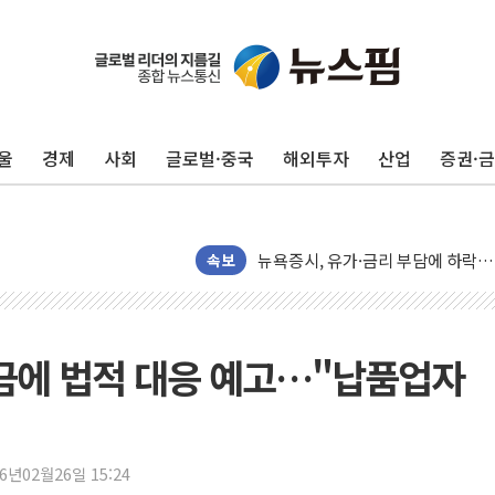
트럼프, '원정출산 시민권 차단' 
트럼프 "이란전 조만간 끝날 것"…
현대리바트, 원가 개선으로 실적 방
울
경제
사회
글로벌·중국
해외투자
산업
증권·
"세금 부담 덜자"…비거주 1주택자
세금 부담 커진 고가 1주택자…맞
[금/유가] 이란의 호르무즈 해협 통
뉴욕증시, 유가·금리 부담에 하락…
속보
이란, 오만과 호르무즈 해협 재개방 
[민주 당권주자 일정] 송영길·정청래
李대통령, 오늘 부동산 정책 점검 
징금에 법적 대응 예고…"납품업자
[오늘의 정치일정] 8월 7일(금)
[오늘의 국회일정] 상임위·세미나·기
이란, 美·이스라엘 선박 호르무즈 
26년02월26일 15:24
유럽증시, 견조한 실적 소화하며 대부