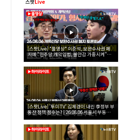
스팟
Live
[스팟Live] *풀영상* 이준석, 보완수사권 폐
지에 "민주당 개악입법, 불안감 가중시켜"｜
26.08.06 개혁신당 보완수사권 폐지 토론회
[스팟Live] '투미TV' 김제경이 내린 李정부 부
동산 정책 점수는? | 26.08.06 서울시 부동산
대토론회