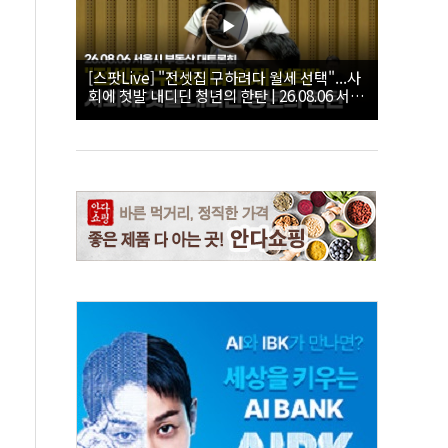
[스팟Live] "전셋집 구하려다 월세 선택"...사
회에 첫발 내디딘 청년의 한탄 | 26.08.06 서울
시 부동산 대토론회