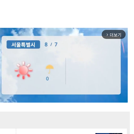
더보기
arrow_forward_ios
Mute