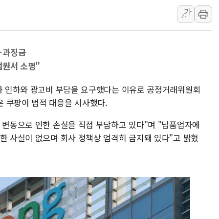
가
리투아니아 국방 "러, 우크라 드론
가
구광모, 내주 실리콘밸리서 젠슨 황
뉴욕증시 개장 전 특징주...모더
·과징금
김정관 장관 "영업이익 N% 성과
법원서 소명"
뉴욕증시 프리뷰, 미 주가선물 AI
청와대, 북한 단거리 탄도미사일 발
단가 인하와 광고비 부담을 요구했다는 이유로 공정거래위원회
 쿠팡이 법적 대응을 시사했다.
격 변동으로 인한 손실을 직접 부담하고 있다"며 "납품업자에
 한 사실이 없으며 회사 정책상 엄격히 금지돼 있다"고 밝혔