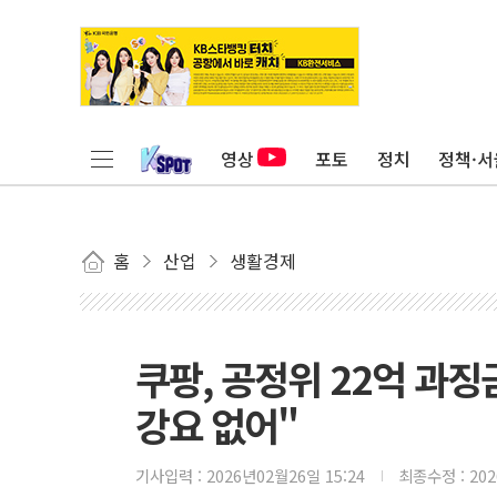
영상
포토
정치
정책·서
홈
산업
생활경제
쿠팡, 공정위 22억 과
강요 없어"
기사입력 :
2026년02월26일 15:24
최종수정 :
20