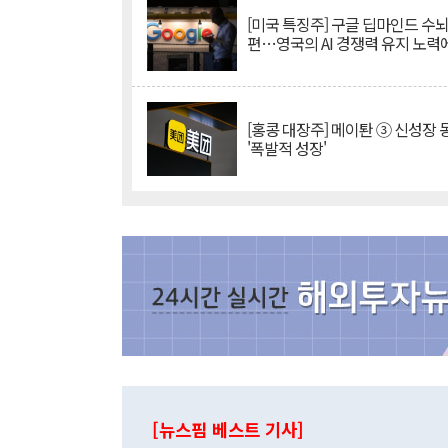
[미국 특징주] 구글 딥마인드 수
편…영국의 AI 경쟁력 유지 노력
[홍콩 대장주] 메이퇀 ③ 신성장
'폭발적 성장'
[뉴스핌 베스트 기사]