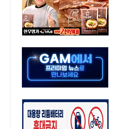
름…수도권 집중 완화 전환점"
 주재… "전폭적 공급 확대·속도전 총력"
…美 태양광주 급등
해도 놀랍지 않아"
태양광 착공…여의도 1.6배 규모