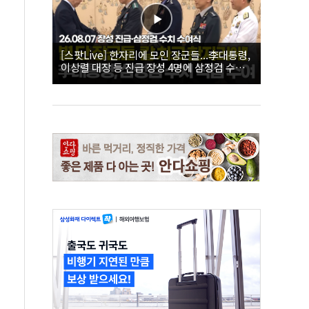
[스팟Live] 한자리에 모인 장군들...李대통령,
이상렬 대장 등 진급 장성 4명에 삼정검 수치
직접 수여｜26.08.07 장성 진급·삼정검 수치
수여식