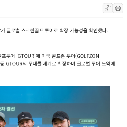
가
李 "해남 태양광, 대한민국 다음 100년 밑거
가
李 대통령, '6시간 마라톤 부동산 2차 회의'
트럼프, 中 겨냥 폴리실리콘 관세 15% 부과
R가 글로벌 스크린골프 투어로 확장 가능성을 확인했다.
[사진] 빈살만과 에르도안의 만남
이란와이어 "이란 최고지도자 위독…곧 사망
남동발전, 해남군에 국내 최대 규모 400MW 
투어 'GTOUR'에 미국 골프존 투어(GOLFZON
 등 GTOUR의 무대를 세계로 확장하며 글로벌 투어 도약에