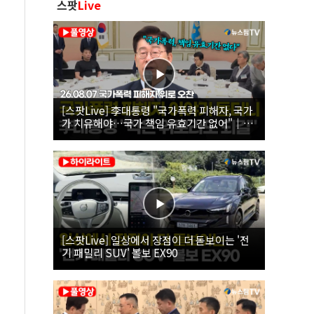
스팟
Live
[스팟Live] 李대통령 "국가폭력 피해자, 국가
가 치유해야…국가 책임 유효기간 없어"｜
26.08.07 국가폭력 피해자 위로 오찬
[스팟Live] 일상에서 장점이 더 돋보이는 '전
기 패밀리 SUV' 볼보 EX90