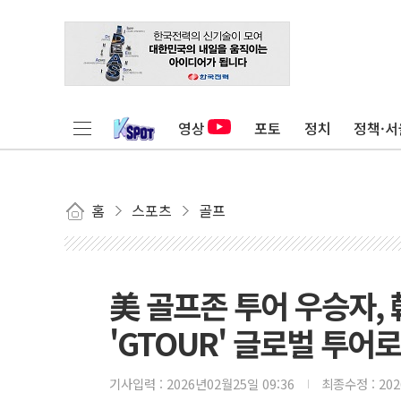
영상
포토
정치
정책·서
홈
스포츠
골프
美 골프존 투어 우승자, 韓
'GTOUR' 글로벌 투어
기사입력 :
2026년02월25일 09:36
최종수정 :
20