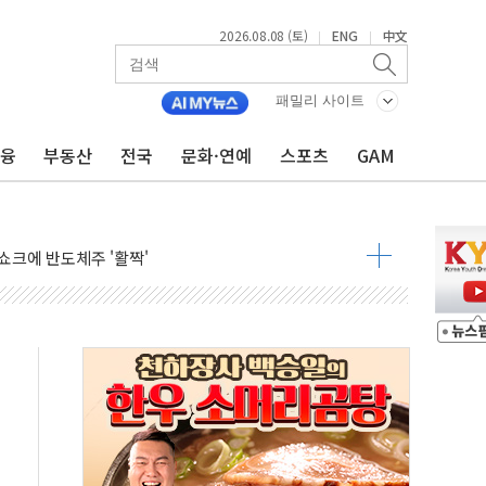
2026.08.08 (토)
ENG
中文
|
|
동결 전망 우세
체결… 이스라엘·이란 위협에 맞설 자체 억지력 강화
패밀리 사이트
 다음 주"
금융
부동산
전국
문화·연예
스포츠
GAM
령…트럼프 제동
 이상 '올스톱'… 美 해상봉쇄 영향
개입했나" 촉각
용 쇼크에 반도체주 '활짝'
우려 후퇴…나스닥 선물 1%대 상승
…9월 금리 인상 기대 후퇴
체결
라우드플레어·태양광주↑ VS 트레이드데스크·웬디스↓
종자 7359명 끝까지 찾겠다"
 톤 낮춰
항시 '시끌'