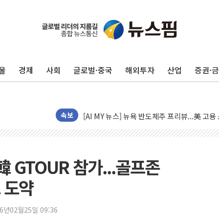
미 연준 매파 기세 꺾이나…고용 감소에 9월 
[종합] 이슬람 수니파 3국, '공동방위협정' 
트럼프, 백신·자폐증 행정명령 검토…"이르면
울
경제
사회
글로벌·중국
해외투자
산업
증권·
美 항소법원, 백악관 무도회장 공사 중단 명
이란 핵심 원유 수출항 '하르그섬', 최근 1주일
美 고용 쇼크에 엔화 장중 급등…시장은 "또 
[AI MY 뉴스] 뉴욕 반도체주 프리뷰...美 고
속보
뉴욕증시 프리뷰, 美 고용 쇼크에 금리 인상 
[종합] 美 7월 고용 2만3000명 감소 '쇼크'
[사진] 이슬람 수니파 3개국, 공동방위협정 
 GTOUR 참가...골프존
뉴욕증시 개장 전 특징주...아틀라시안·클
로 도약
보훈부, 미 DPAA와 MOU… "6·25 미군 실
트럼프 "금리 내려야"…파월 때와 달리 워시엔
26년02월25일 09:36
특정 정치인 측근 포항시 정책특보 내정설...포