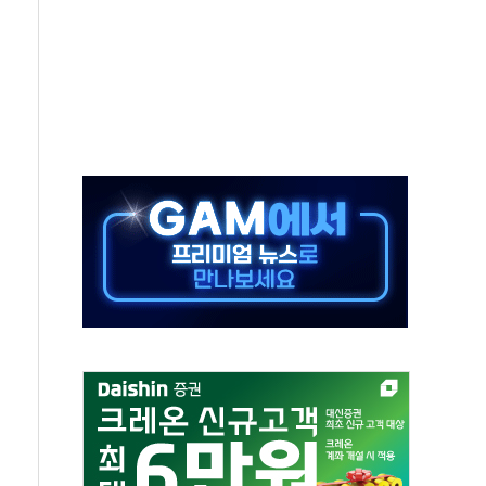
 주재… "전폭적 공급 확대·속도전 총력"
…美 태양광주 급등
해도 놀랍지 않아"
태양광 착공…여의도 1.6배 규모
...금융주 낙폭 커