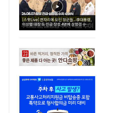
[스팟Live] 한자리에 모인 장군들...李대통령,
이상렬 대장 등 진급 장성 4명에 삼정검 수치
직접 수여｜26.08.07 장성 진급·삼정검 수치
수여식