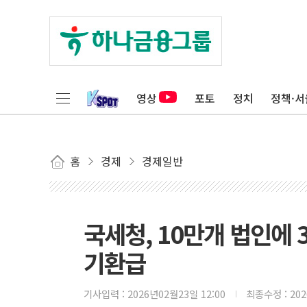
영상
포토
정치
정책·서
홈
경제
경제일반
국세청, 10만개 법인에
기환급
기사입력 :
2026년02월23일 12:00
최종수정 :
20