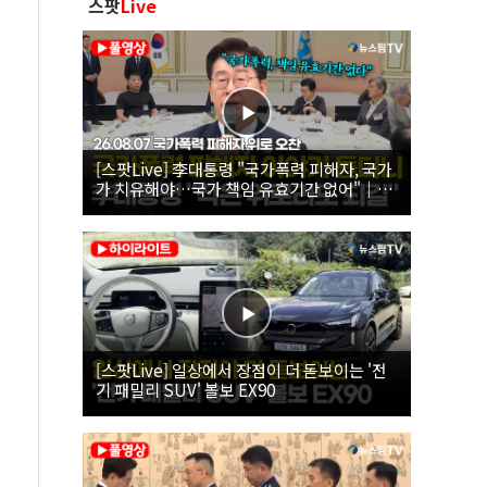
스팟
Live
[스팟Live] 李대통령 "국가폭력 피해자, 국가
가 치유해야…국가 책임 유효기간 없어"｜
26.08.07 국가폭력 피해자 위로 오찬
[스팟Live] 일상에서 장점이 더 돋보이는 '전
기 패밀리 SUV' 볼보 EX90