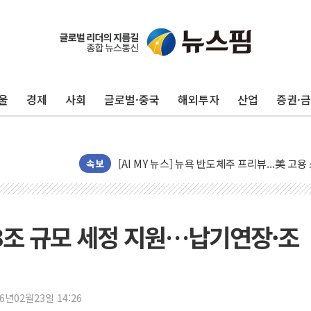
[종합] 이슬람 수니파 3국, '공동방위협정' 
트럼프, 백신·자폐증 행정명령 검토…"이르면
美 항소법원, 백악관 무도회장 공사 중단 명
울
경제
사회
글로벌·중국
해외투자
산업
증권·
이란 핵심 원유 수출항 '하르그섬', 최근 1주일
美 고용 쇼크에 엔화 장중 급등…시장은 "또 
[AI MY 뉴스] 뉴욕 반도체주 프리뷰...美 고
뉴욕증시 프리뷰, 美 고용 쇼크에 금리 인상 
속보
[종합] 美 7월 고용 2만3000명 감소 '쇼크'
[사진] 이슬람 수니파 3개국, 공동방위협정 
뉴욕증시 개장 전 특징주...아틀라시안·클
 3조 규모 세정 지원…납기연장·조
보훈부, 미 DPAA와 MOU… "6·25 미군 실
트럼프 "금리 내려야"…파월 때와 달리 워시엔
특정 정치인 측근 포항시 정책특보 내정설...포
26년02월23일 14:26
李 "해남 태양광, 대한민국 다음 100년 밑거