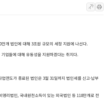
가
李 대통령, '6시간 마라톤 부동산 2차 회의'
가
트럼프, 中 겨냥 폴리실리콘 관세 15% 부과
[사진] 빈살만과 에르도안의 만남
이란와이어 "이란 최고지도자 위독…곧 사망
남동발전, 해남군에 국내 최대 규모 400MW 
[인도증시] 중동 불안 속 유가 상승에 소폭 하락
10만개 법인에 대해 3조원 규모의 세정 지원에 나선다.
 기업들에 대해 유동성을 지원하겠다는 취지다.
일에 사업연도가 종료된 법인은 3월 31일까지 법인세를 신고·납부
비영리법인, 국내원천소득이 있는 외국법인 등 118만개로 전