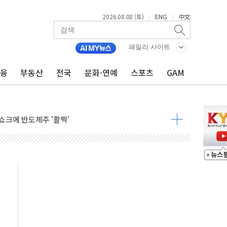
2026.08.08 (토)
ENG
中文
|
|
체결… 이스라엘·이란 위협에 맞설 자체 억지력 강화
 다음 주"
패밀리 사이트
령…트럼프 제동
금융
부동산
전국
문화·연예
스포츠
GAM
 이상 '올스톱'… 美 해상봉쇄 영향
개입했나" 촉각
용 쇼크에 반도체주 '활짝'
우려 후퇴…나스닥 선물 1%대 상승
…9월 금리 인상 기대 후퇴
체결
라우드플레어·태양광주↑ VS 트레이드데스크·웬디스↓
종자 7359명 끝까지 찾겠다"
 톤 낮춰
항시 '시끌'
름…수도권 집중 완화 전환점"