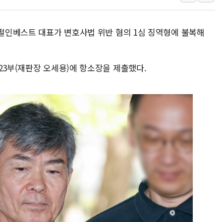
윤준병·이해민 의원, '정부
'호우·산사태 주의보' 울진 
랙펄인베스트 대표가 변호사법 위반 혐의 1심 징역형에 불복해
여야, 황희 '버스 하우스' 공
풀무원재단, '국제과학연극제
23부(재판장 오세용)에 항소장을 제출했다.
현대그린푸드 '텍사스로드하
與 "세제개편안 8월 말 당