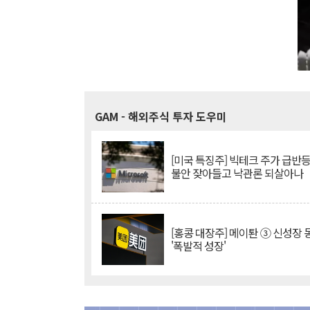
GAM
- 해외주식 투자 도우미
[미국 특징주] 빅테크 주가 급반등..
불안 잦아들고 낙관론 되살아나
[홍콩 대장주] 메이퇀 ③ 신성장
'폭발적 성장'