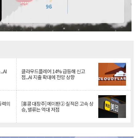
Mute
.AI
클라우드플레어 14% 급등해 신고
점...AI 지출 확대에 전망 상향
 동력의
[홍콩 대장주] 메이퇀② 실적은 고속 상
승, 밸류는 역대 저점