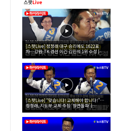
스팟
Live
[스팟Live] 정청래 대구 승리에도 1622표
차…강원·TK 경선 이긴 김민석 1위 수성 |
26.08.09 더불어민주당 당대표·최고위원 후
보 대구·경북 합동연설회
[스팟Live] “맞습니다! 교체해야 합니다!”…
정청래, 지도부 교체 주장 ‘정면돌파’ |
26.08.09 더불어민주당 당대표·최고위원 후
보 대구·경북 합동연설회