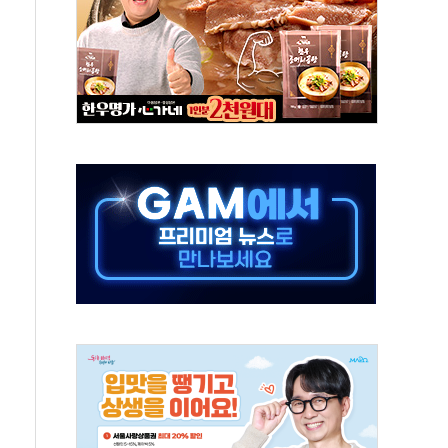
 특사'로 콜롬비아 대통령 취임식 참석
시간당 30mm 강한 비...호우 피해 없어
방…野 "청년 우롱 기괴" vs 與 "송구한 해프닝"
 2026'서 어린이 과학연극 2편 수상
우스' 잠실점, 직장인 핫플레이스로 부상
정 조율 완료…초고가·비거주 1주택 등 여론 수렴"