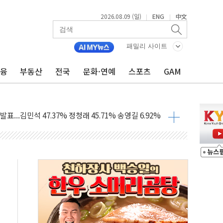
2026.08.09 (일)
ENG
中文
|
|
1.48%p' 차 선두 유지...金 46.01% vs 鄭 44.53%
기 당선...합산득표율 68.63%
패밀리 사이트
해 10대 구속…범행 후 반려견도 죽여
금융
부동산
전국
문화·연예
스포츠
GAM
 정청래에 승리…金 48.54% vs 鄭 44.40%
경선 결과...김민석 48.54% 정청래 44.40%
발표...김민석 47.37% 정청래 45.71% 송영길 6.92%
발표...정청래 47.82% 김민석 46.35% 송영길 5.83%
발표...김민석 50.30% 정청래 41.94% 송영길 7.76%
객 400명 맞이…"마음 잇는 시간 되길"
 지급 확정되나…재상고 앞두고 막판 셈법
'행복상자' 전달
극기 거꾸로' 논란…이틀만에 철거
 예술·체육요원 최대 33% 감축
 역대 최대폭 감소한 9.4%↓…유통업계 양극화 심화