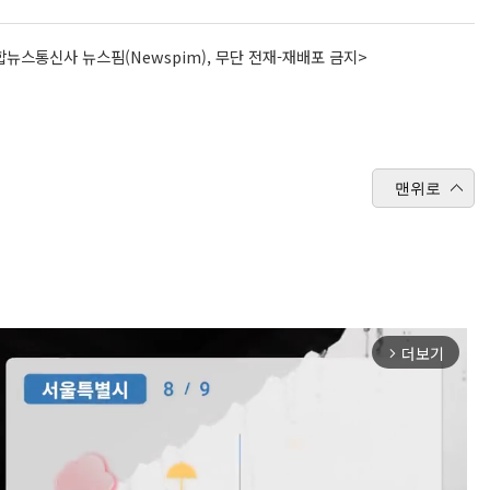
뉴스통신사 뉴스핌(Newspim), 무단 전재-재배포 금지>
맨위로
더보기
arrow_forward_ios