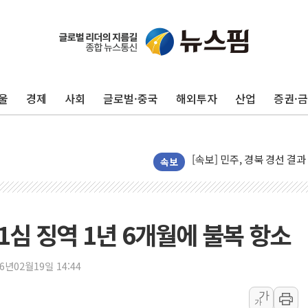
[종합] 김민석, 정청래에 누적 '
민주당 경북도당위원장에 오중
인천서 말다툼 중 어머니 살
울
경제
사회
글로벌·중국
해외투자
산업
증권·
김민석, 강원·대구·경북 경선서
[속보] 민주, 강원·대구·경북 
[속보] 민주, 경북 경선 결과 
[속보] 민주, 대구 경선 결과 
속보
[속보] 민주, 강원 경선 결과 
정재헌 CEO, SKT 장기고
최태원, 노소영에 9440억
 1심 징역 1년 6개월에 불복 항소
하나금융, 명동 소상공인에 
인천시 광복절 현수막 '태
26년02월19일 14:44
병무청, 보충역 전면 손질…
가
가
홈플러스發 대형마트 판매,