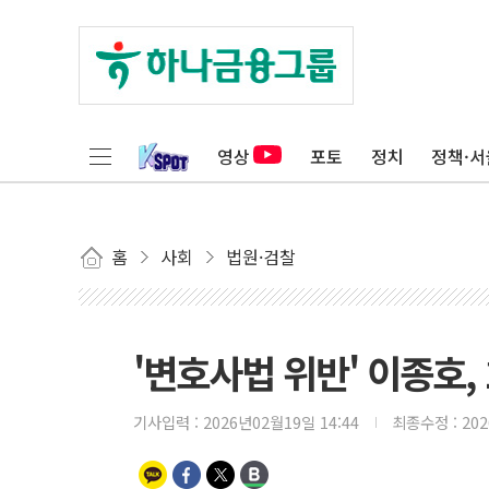
영상
포토
정치
정책·서
홈
사회
법원·검찰
'변호사법 위반' 이종호,
기사입력 :
2026년02월19일 14:44
최종수정 :
20