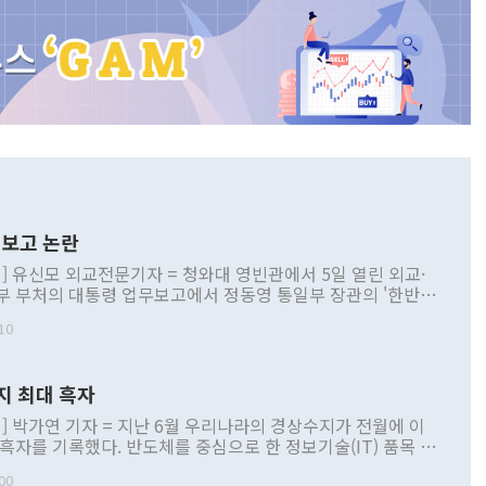
보고 논란
] 유신모 외교전문기자 = 청와대 영빈관에서 5일 열린 외교·
부 부처의 대통령 업무보고에서 정동영 통일부 장관의 '한반도
 구상'과 업무보고 발언이 논란을 빚고 있다. 이날 정 장관의
10
정부 내 조율을 거치지 않은 사안을 정책으로 추진하겠다고 공
는가 하면 사실 관계에 맞지 않은 설명도 있었다. 이재명 대통
로 신중을 기해 달라고 경고했고, 조현 외교부 장관은 '이상
지 최대 흑자
 근거한 비현실적 구상'이라는 비판을 내놨다. 그동안 정 장
책 관련 발언이 물의를 빚은 적은 여러 번 있지만 대통령과 유
] 박가연 기자 = 지난 6월 우리나라의 경상수지가 전월에 이
이 공개적으로 부정적 입장을 표명한 것은 이례적이다. 정 장
 흑자를 기록했다. 반도체를 중심으로 한 정보기술(IT) 품목 수
대북 접근법과 월권을 제어해야 한다는 목소리도 높아지고 있
간 상품수출이 처음으로 1000억달러를 넘어선 영향이다. [자
00