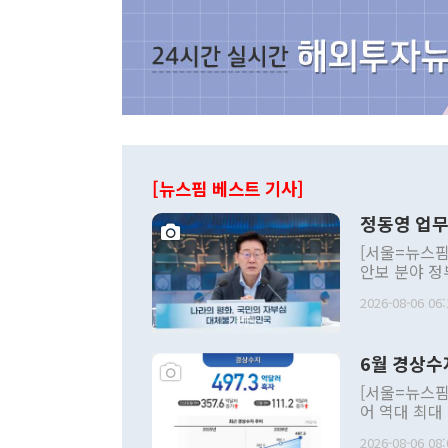
[뉴스핌 베스트 기사]
정동영 업무
[서울=뉴스핌
안보 분야 정
평화공존 발전
2026-08-06 06:
발언 중에는 
언한 것이 있
령은 공개적으
6월 경상수
주의적 희망에
관의 대북 정
[서울=뉴스핌
관 부처 장관
어 역대 최대
관의 무리한 
출 호조로 월
다. [정동영 통일부 장관이 지난달 23일 오후 서울 종로구 정부서울청사에
2026-08-06 08: