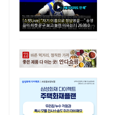
[스팟Live] “자기 이름으로 정당명을…” 송영
길이 피켓 문구 보고 놀란 이유는? | 26.08.09
더불어민주당 당대표·최고위원 후보 대구·경
북 합동연설회