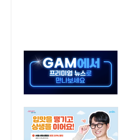
부정책 아냐" 해명
~9일 최대 100mm 호우
체결… 수니파 국가들의 새 안보 협력 구도
비온 59㎡ 18억원대
-서울시 '정책 엇박자'