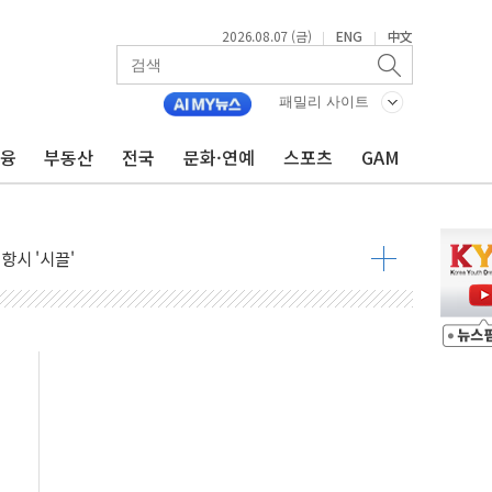
용 쇼크에 반도체주 '활짝'
2026.08.07 (금)
ENG
中文
|
|
우려 후퇴…나스닥 선물 1%대 상승
…9월 금리 인상 기대 후퇴
패밀리 사이트
체결
금융
부동산
전국
문화·연예
스포츠
GAM
라우드플레어·태양광주↑ VS 트레이드데스크·웬디스↓
종자 7359명 끝까지 찾겠다"
 톤 낮춰
항시 '시끌'
름…수도권 집중 완화 전환점"
 주재… "전폭적 공급 확대·속도전 총력"
…美 태양광주 급등
해도 놀랍지 않아"
태양광 착공…여의도 1.6배 규모
...금융주 낙폭 커