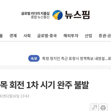
[AI MY 뉴스] 뉴욕 반도체주 프리뷰...美 고
뉴욕증시 프리뷰, 美 고용 쇼크에 금리 인상 
[종합] 美 7월 고용 2만3000명 감소 '쇼크'
[사진] 이슬람 수니파 3개국, 공동방위협정 
울
경제
사회
글로벌·중국
해외투자
산업
증권·
뉴욕증시 개장 전 특징주...아틀라시안·클
보훈부, 미 DPAA와 MOU… "6·25 미군 실
트럼프 "금리 내려야"…파월 때와 달리 워시엔
특정 정치인 측근 포항시 정책특보 내정설...포
속보
李 "해남 태양광, 대한민국 다음 100년 밑거
李 대통령, '6시간 마라톤 부동산 2차 회의'
트럼프, 中 겨냥 폴리실리콘 관세 15% 부과
목 회전 1차 시기 완주 불발
[사진] 빈살만과 에르도안의 만남
이란와이어 "이란 최고지도자 위독…곧 사망
26년02월16일 23:43
남동발전, 해남군에 국내 최대 규모 400MW 
가
가
[인도증시] 중동 불안 속 유가 상승에 소폭 하락