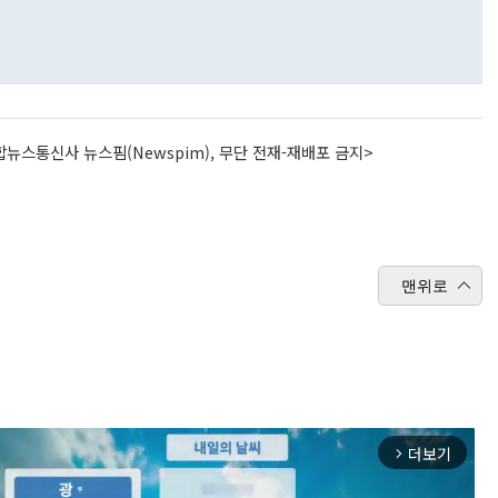
뉴스통신사 뉴스핌(Newspim), 무단 전재-재배포 금지>
맨위로
더보기
arrow_forward_ios