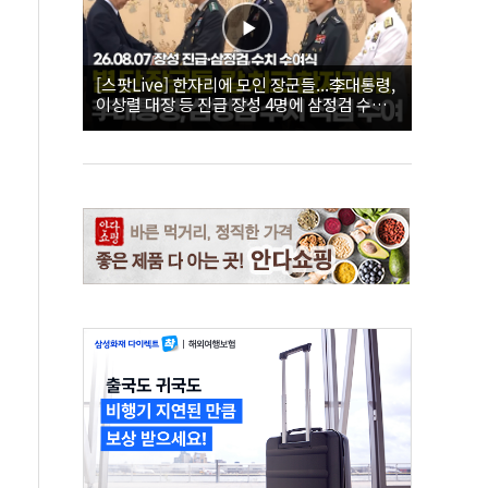
[스팟Live] 한자리에 모인 장군들...李대통령,
이상렬 대장 등 진급 장성 4명에 삼정검 수치
직접 수여｜26.08.07 장성 진급·삼정검 수치
수여식