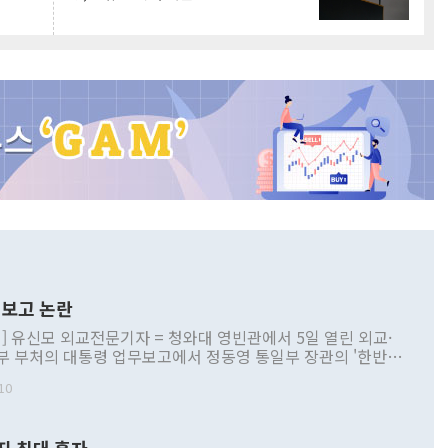
보고 논란
] 유신모 외교전문기자 = 청와대 영빈관에서 5일 열린 외교·
부 부처의 대통령 업무보고에서 정동영 통일부 장관의 '한반도
 구상'과 업무보고 발언이 논란을 빚고 있다. 이날 정 장관의
10
정부 내 조율을 거치지 않은 사안을 정책으로 추진하겠다고 공
는가 하면 사실 관계에 맞지 않은 설명도 있었다. 이재명 대통
로 신중을 기해 달라고 경고했고, 조현 외교부 장관은 '이상