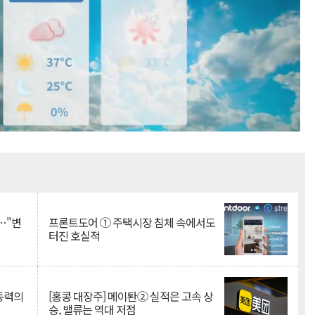
Mute
…"변
프론트도어 ① 주택시장 침체 속에서도
터진 호실적
 동력의
[홍콩 대장주] 메이퇀② 실적은 고속 상
승, 밸류는 역대 저점