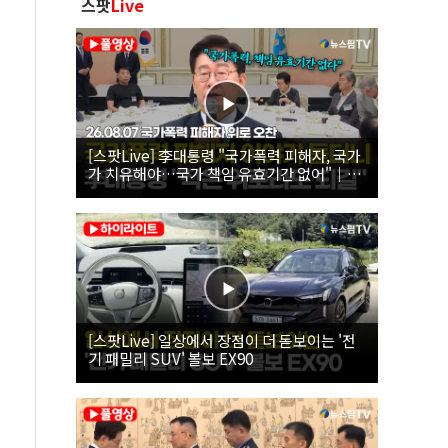
스팟
Live
[스팟Live] 李대통령 "국가폭력 피해자, 국가
가 치유해야…국가 책임 유효기간 없어"｜
26.08.07 국가폭력 피해자 위로 오찬
[스팟Live] 일상에서 장점이 더 돋보이는 '전
기 패밀리 SUV' 볼보 EX90