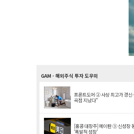
GAM
- 해외주식 투자 도우미
프론트도어 ② 사상 최고가 경신
곡점 지났다"
[홍콩 대장주] 메이퇀 ③ 신성장
'폭발적 성장'