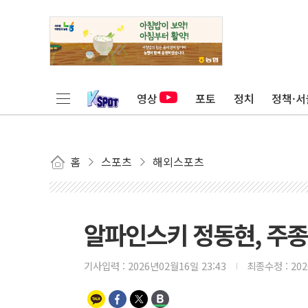
영상
포토
정치
정책·서
홈
스포츠
해외스포츠
알파인스키 정동현, 주종
기사입력 :
2026년02월16일 23:43
최종수정 :
20