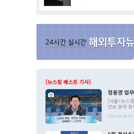
[뉴스핌 베스트 기사]
정동영 업무
[서울=뉴스핌
안보 분야 정
평화공존 발전
2026-08-06 06:
발언 중에는 
언한 것이 있
령은 공개적으