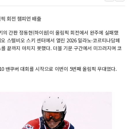
황희 '폐버스 청년주택' SNS 글 역풍에 "정
폭염 누그러지고 가뭄 숙지나...경북동해안권 8
올림픽 회전 챔피언 배출
사우디·튀르키예·파키스탄, '공동방위협정' 
스키의 간판 정동현(하이원)이 올림픽 회전에서 완주에 실패했
신길동 신축도 3.3㎡당 7250만원…써밋 클라
미오 스텔비오 스키 센터에서 열린 2026 밀라노·코르티나담페
용산공원·그린벨트로 또 충돌…반복되는 국토부
스를 끝까지 마치지 못했다. 더블 기문 구간에서 미끄러지며 코
10 밴쿠버 대회를 시작으로 이번이 5번째 올림픽 무대였다.