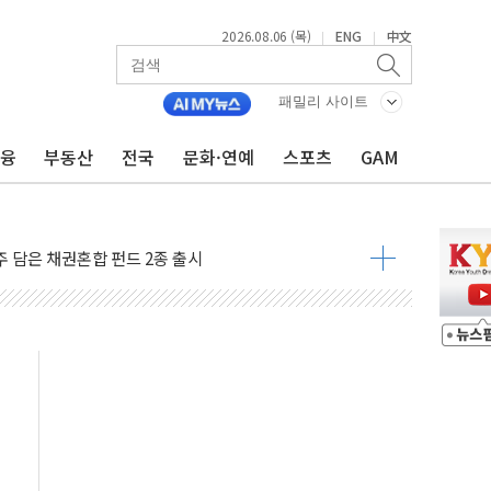
2026.08.06 (목)
ENG
中文
|
|
테스트 '비욘드 디 어비스' 수상작 발표
패밀리 사이트
아빌드위크' 참가…리모델링 상담 제공
금융
부동산
전국
문화·연예
스포츠
GAM
…대상, 종가가 넘은 건 국경 아닌 '식문화 장벽'
1% 급등…구리 가격 상승 전망 부각
 담은 채권혼합 펀드 2종 출시
·하이닉스'는 사고 급등주는 팔았다
시다발 해킹 공격...이번에도 이란 작품?
진 AI 반도체, 메모리 넘어 밸류체인 분산 투자해야"
피 4%↓…매도 사이드카 발동
 효과, '모임주' 이자 기여도 일반 2배
 돼지국밥짬뽕' 2주간 전국 한시 판매
ADT캡스, 매장 운영·보안 통합관리 앱 출시
 클라우드 보안인증 획득