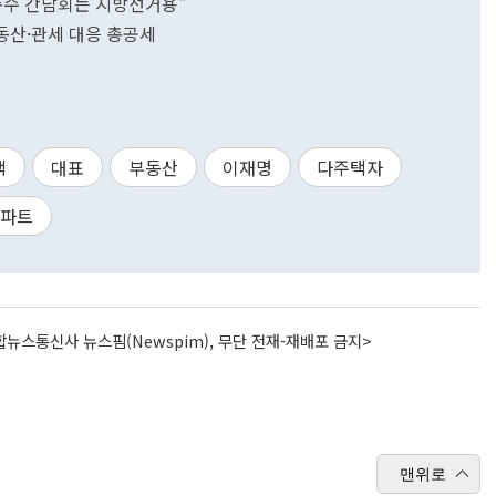
총수 간담회는 지방선거용"
동산·관세 대응 총공세
택
대표
부동산
이재명
다주택자
파트
뉴스통신사 뉴스핌(Newspim), 무단 전재-재배포 금지>
맨위로