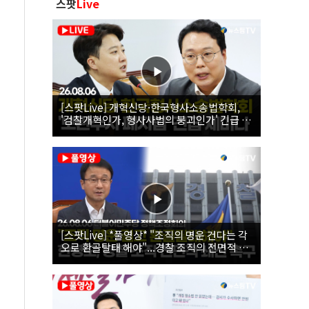
스팟
Live
[스팟Live] 개혁신당·한국형사소송법학회,
'검찰개혁인가, 형사사법의 붕괴인가' 긴급 세
미나｜26.08.06
[스팟Live] *풀영상* "조직의 명운 건다는 각
오로 환골탈태 해야"...경찰 조직의 전면적 쇄
신 촉구한 한병도 | 26.08.06 더불어민주당 정
책조정회의