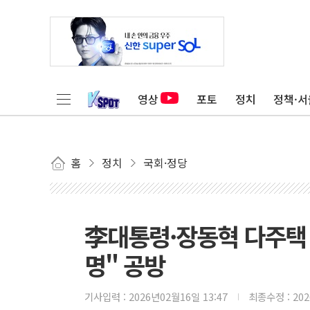
영상
포토
정치
정책·서
홈
정치
국회·정당
李대통령·장동혁 다주택 
명" 공방
기사입력 :
2026년02월16일 13:47
최종수정 :
20