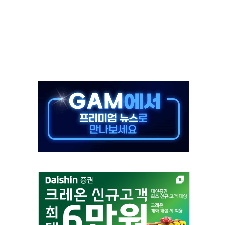
업익 2.2조 증발...하반기 '환율 역풍' 우려
남 태양광발전 '첫삽'…남동발전, 재생에너지 '앞장'
 상반기부터 본격화
혹' 축구협회 압수수색
세대 AI 메모리 기술력 과시
 고단열 인테리어 관심 급증"
 챙긴 경찰관 2명 송치