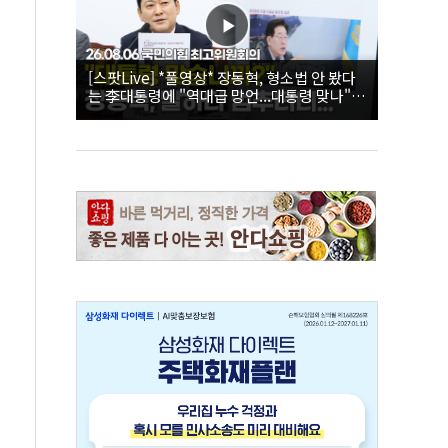
[스팟Live] *풀영상* 장동혁, 형소법 안 봤다
는 李대통령에 "역대급 망언...대통령 맞나"｜
26.08.06 국민의힘 최고위원회의