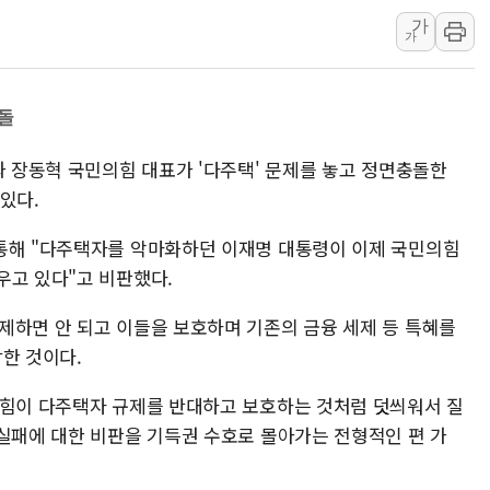
가
환율 100원 빠지면 현대차 영
가
국내 최대 400MW 규모 해
카카오, 'AI 수익화' 내년
돌
경찰, '홍명보 감독 선임 의
삼성전자, FMS 2026서 차
과 장동혁 국민의힘 대표가 '다주택' 문제를 놓고 정면충돌한
LX하우시스 "역대급 폭염에
있다.
일 안 하고 '초과근무 수당'
통해 "다주택자를 악마화하던 이재명 대통령이 이제 국민의힘
우고 있다"고 비판했다.
제하면 안 되고 이들을 보호하며 기존의 금융 세제 등 특혜를
한 것이다.
의힘이 다주택자 규제를 반대하고 보호하는 것처럼 덧씌워서 질
 실패에 대한 비판을 기득권 수호로 몰아가는 전형적인 편 가