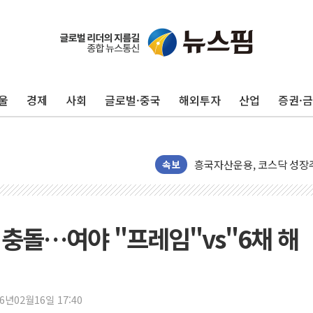
펄어비스, 붉은사막 영상 콘
현대리바트, '2026 코리
울
경제
사회
글로벌·중국
해외투자
산업
증권·
[K메이커] 코셔에서 할랄까지
[특징주] 비철금속 업종 1
흥국자산운용, 코스닥 성장주
외국인 돌아왔지만 …'삼전
속보
"월가 큰손들을 털어라" 동
미래에셋자산운용 "변동성 커
반도체 대형주 급락에 코스
충돌…여야 "프레임"vs"6채 해
카카오뱅크 '모임통장'의 락인
더본코리아 홍콩반점, '부산
26년02월16일 17:40
LGU+, 국내 IDaaS 최초