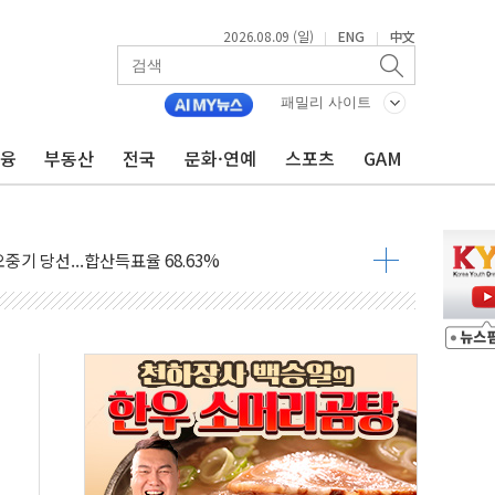
2026.08.09 (일)
ENG
中文
|
|
.'두천~하당'·'올미골교' 차량 통행 선제 제한
부 작업 중 근로자 1명 숨져
패밀리 사이트
철강 AI융합실증센터' 들어선다
금융
부동산
전국
문화·연예
스포츠
GAM
대 숨진 채 발견...경찰, 조사 중
.48%p 차 선두 유지...金 46.01% vs 鄭 44.53%
기 당선...합산득표율 68.63%
해 10대 구속…범행 후 반려견도 죽여
 정청래에 승리…金 48.54% vs 鄭 44.40%
경선 결과...김민석 48.54% 정청래 44.40%
발표...김민석 47.37% 정청래 45.71% 송영길 6.92%
발표...정청래 47.82% 김민석 46.35% 송영길 5.83%
발표...김민석 50.30% 정청래 41.94% 송영길 7.76%
객 400명 맞이…"마음 잇는 시간 되길"
 지급 확정되나…재상고 앞두고 막판 셈법