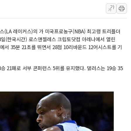
가
하나금융, 명동 소상공인에 
가
인천시 광복절 현수막 '태
병무청, 보충역 전면 손질…
임스(LA 레이커스)의 가 미국프로농구(NBA) 최고령 트리플더
홈플러스發 대형마트 판매,
 13일(한국시간) 로스앤젤레스 크립토닷컴 아레나에서 열린
윤준병·이해민 의원, '정부
전에서 35분 21초를 뛰면서 28점 10리바운드 12어시스트를 기
'호우·산사태 주의보' 울진 
3승 21패로 서부 콘퍼런스 5위를 유지했다. 댈러스는 19승 35