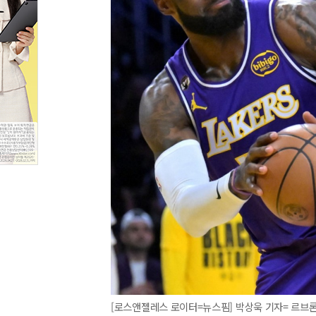
[로스앤젤레스 로이터=뉴스핌] 박상욱 기자= 르브론 제