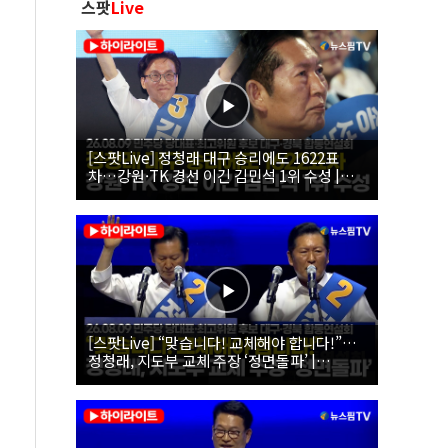
스팟
Live
[스팟Live] 정청래 대구 승리에도 1622표
차…강원·TK 경선 이긴 김민석 1위 수성 |
26.08.09 더불어민주당 당대표·최고위원 후
보 대구·경북 합동연설회
[스팟Live] “맞습니다! 교체해야 합니다!”…
정청래, 지도부 교체 주장 ‘정면돌파’ |
26.08.09 더불어민주당 당대표·최고위원 후
보 대구·경북 합동연설회