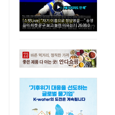
[스팟Live] “자기 이름으로 정당명을…” 송영
길이 피켓 문구 보고 놀란 이유는? | 26.08.09
더불어민주당 당대표·최고위원 후보 대구·경
북 합동연설회