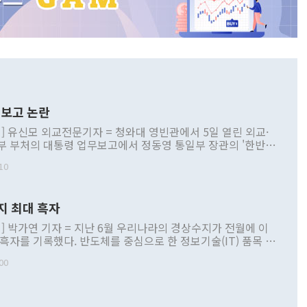
보고 논란
] 유신모 외교전문기자 = 청와대 영빈관에서 5일 열린 외교·
부 부처의 대통령 업무보고에서 정동영 통일부 장관의 '한반도
 구상'과 업무보고 발언이 논란을 빚고 있다. 이날 정 장관의
10
정부 내 조율을 거치지 않은 사안을 정책으로 추진하겠다고 공
는가 하면 사실 관계에 맞지 않은 설명도 있었다. 이재명 대통
로 신중을 기해 달라고 경고했고, 조현 외교부 장관은 '이상
지 최대 흑자
 근거한 비현실적 구상'이라는 비판을 내놨다. 그동안 정 장
책 관련 발언이 물의를 빚은 적은 여러 번 있지만 대통령과 유
] 박가연 기자 = 지난 6월 우리나라의 경상수지가 전월에 이
이 공개적으로 부정적 입장을 표명한 것은 이례적이다. 정 장
 흑자를 기록했다. 반도체를 중심으로 한 정보기술(IT) 품목 수
대북 접근법과 월권을 제어해야 한다는 목소리도 높아지고 있
간 상품수출이 처음으로 1000억달러를 넘어선 영향이다. [자
00
 따르
기자간담회를 하고 있다. [사진=통일부] 2026.07.23 ◆통일
 경상수지는 497억3000만달러 흑자로 집계됐다. 전월(386억
 넘어선 주장 정 장관은 이날 업무보고에서 '한반도 평화공존
)에 이어 두 달 연속 월간 기준 역대 최대 기록을 갈아치웠다.
 설명하면서 이재명 정부 2년차 핵심 과제로 상호 존중·평화
해 상반기 누적 경상수지 흑자는 1910억1000만달러를 기록