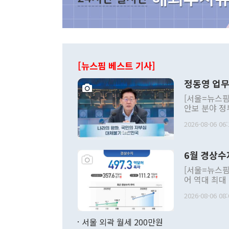
[뉴스핌 베스트 기사]
정동영 업무
[서울=뉴스핌
안보 분야 정
평화공존 발전
2026-08-06 06:
발언 중에는 
언한 것이 있
령은 공개적으
6월 경상수
주의적 희망에
관의 대북 정
[서울=뉴스핌
관 부처 장관
어 역대 최대
관의 무리한 
출 호조로 월
다. [정동영 통일부 장관이 지난달 23일 오후 서울 종로구 정부서울청사에
2026-08-06 08:
료=한국은행] 한국은행이 6일 발표한 '2026년 6월 국제수지(잠정)'에
서 취임 1주년 
면 지난 6월
부 장관 권한
1000만달러
서울 외곽 월세 200만원
발전 구상'을
이에 따라 올