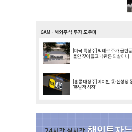
GAM
- 해외주식 투자 도우미
[미국 특징주] 빅테크 주가 급반등..
불안 잦아들고 낙관론 되살아나
[홍콩 대장주] 메이퇀 ③ 신성장
'폭발적 성장'