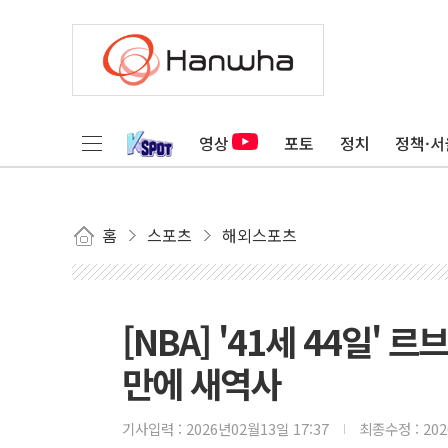
영상
포토
정치
정책·서
홈
스포츠
해외스포츠
[NBA] '41세 44일'
만에 새역사
기사입력 :
2026년02월13일 17:37
최종수정 :
20