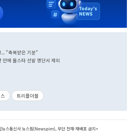
... "축복받은 기분"
2년 만에 올스타 선발 명단서 제외
임스
트리플더블
뉴스통신사 뉴스핌(Newspim), 무단 전재-재배포 금지>