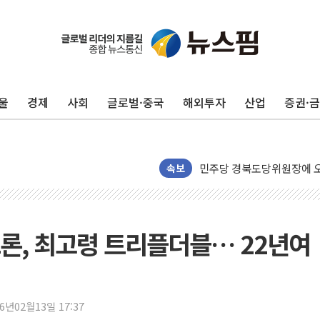
125mm 폭우 쏟아진 울진..
평택 진위면 공장서 탱크 내
포항 블루밸리 국가산단에 '
울
경제
사회
글로벌·중국
해외투자
산업
증권·
상주 낙동강 선착장 하류서 50
[종합] 김민석, 정청래에 누적 1
민주당 경북도당위원장에 오중
인천서 말다툼 중 어머니 살
속보
김민석, 강원·대구·경북 경선서
[속보] 민주, 강원·대구·경북 
[속보] 민주, 경북 경선 결과 
 르브론, 최고령 트리플더블… 22년여
[속보] 민주, 대구 경선 결과 
[속보] 민주, 강원 경선 결과 
정재헌 CEO, SKT 장기고
26년02월13일 17:37
최태원, 노소영에 9440억