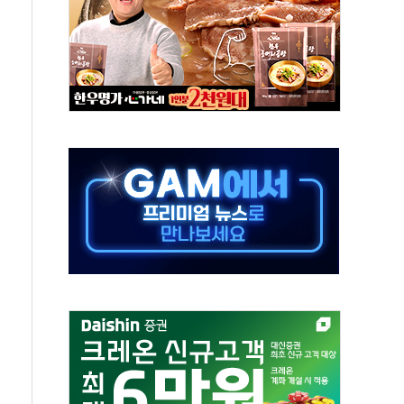
'행복상자' 전달
극기 거꾸로' 논란…이틀만에 철거
 예술·체육요원 최대 33% 감축
 역대 최대폭 감소한 9.4%↓…유통업계 양극화 심화
 특사'로 콜롬비아 대통령 취임식 참석
시간당 30mm 강한 비...호우 피해 없어