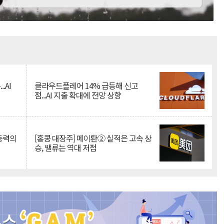
Mute
.AI
클라우드플레어 14% 급등해 신고
점...AI 지출 확대에 전망 상향
 동력의
[홍콩 대장주] 메이퇀② 실적은 고속 상
승, 밸류는 역대 저점