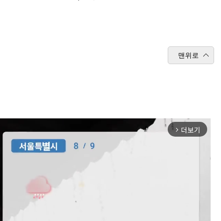
맨위로
더보기
arrow_forward_ios