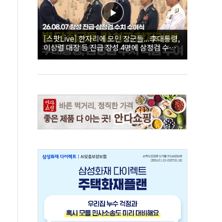
[스팟Live] 한자리에 모인 장군들...李대통령,
이상렬 대장 등 진급 장성 4명에 삼정검 수치
직접 수여｜26.08.07 장성 진급·삼정검 수치
수여식