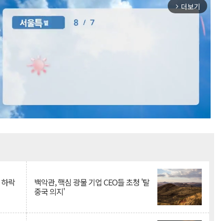
더보기
arrow_forward_ios
Mute
 하락
백악관, 핵심 광물 기업 CEO들 초청 '탈
중국 의지'