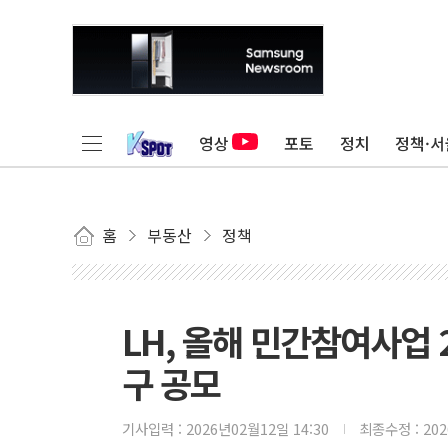
영상
포토
정치
정책·서
홈
부동산
정책
LH, 올해 민간참여사업 
구 공모
기사입력 :
2026년02월12일 14:30
최종수정 :
20