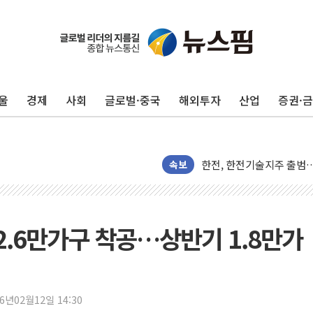
준공업지역 용적률 400
현대해상, 유튜브 양육 콘
[컨콜] 롯데케미칼, "LP
울
경제
사회
글로벌·중국
해외투자
산업
증권·
대형 저축은행 4%대 예금
서울 노원 40.2도…8년 만
한전, 한전기술지주 출범
SK하이닉스, 용인·청주에
속보
[중국증시 마감] CPO∙PC
[ETF 시황] 2차전지 E
[컨콜] 롯데케미칼 "대산
2.6만가구 착공…상반기 1.8만가
SK증권, 비대면 고객 대상
통합위, 'AI 포용사회'·
코웨이, 2분기 영업익 2
26년02월12일 14:30
[마감시황] 코스피, 7주 연