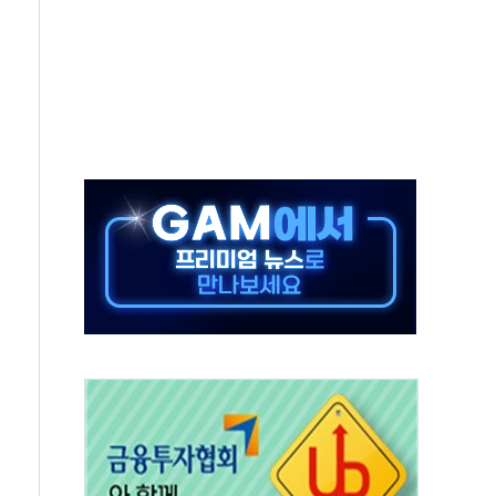
10명 등 1100명 참석...인사·처우 관심
기 기초화학 가격 강세 완화"
산으로 확산...헬기 3대 투입 진화 중
신 쇼케이스
우 에이버튼 CD
·GS·현산 참여…'공사비 인상 차단' 조건