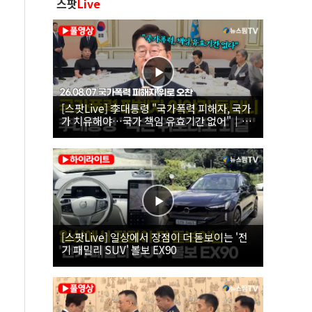
스팟
Live
[스팟Live] 李대통령 "국가폭력 피해자, 국가
가 치유해야…국가 책임 유효기간 없어"｜
26.08.07 국가폭력 피해자 위로 오찬
[스팟Live] 일상에서 장점이 더 돋보이는 '전
기 패밀리 SUV' 볼보 EX90