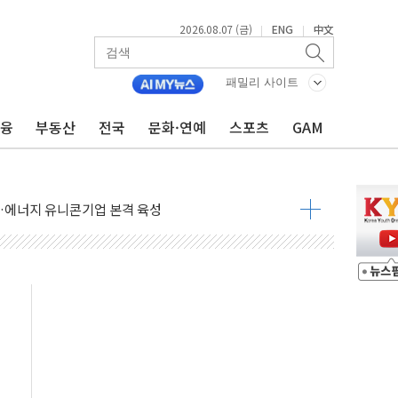
2026.08.07 (금)
ENG
中文
|
|
% 적용하니…재건축보다 재개발 사업성 개선↑
텐츠 '소셜아이어워드' 대상 수상
패밀리 사이트
G 투입 비중 37%…하반기 확대 추진"
금융
부동산
전국
문화·연예
스포츠
GAM
 사라진다, OK·애큐온·페퍼만 남아
에 서울서 40도 넘어
…에너지 유니콘기업 본격 육성
 54조 투자…D램·낸드 동시 증설
B∙CRO가 이끈 '기술주 상승장'
TF 급등, SK하이닉스 레버리지는 급락
·여수 사업재편 완료시 재무구조 개선 기대"
 '수수료 평생 우대' 이벤트 진행
'청년 자산격차 해소' 특위 출범…"소외되는 계층 없도록"
532억…신제품 효과에 실적 호조
속 하락…외국인 매도에 6258.77