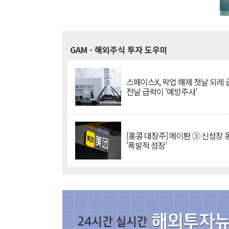
GAM
- 해외주식 투자 도우미
스페이스X, 락업 해제 첫날 되레 급
전날 급락이 '예방주사'
[홍콩 대장주] 메이퇀 ③ 신성장
'폭발적 성장'