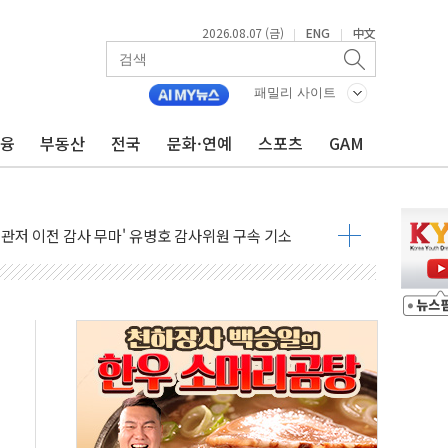
2026.08.07 (금)
ENG
中文
|
|
패밀리 사이트
금융
부동산
전국
문화·연예
스포츠
GAM
 풀고 재개발·재건축 촉진하는 것이 부동산 정상화"
…내년 AI 팩토리 매출 본격화
尹 관저 이전 감사 무마' 유병호 감사위원 구속 기소
환시 개입...4월 말 '56조원' 사상 최대
단, 스타트업 지원 프로그램 성료
기 혐의' 차가원 대표 구속 송치
책임' 임성근 전 사단장 항소심도 징역 3년 선고
텔 살인' 50대 남성 구속 송치
박 7년 새 7배 늘었다...폭염 대책비는 8.6배 증가
한 여름"…구윤철, 쪽방촌 폭염 대응상황 점검
 '패싱'… 美, 유로화 팔아 엔화 부양 후 사후 통보만