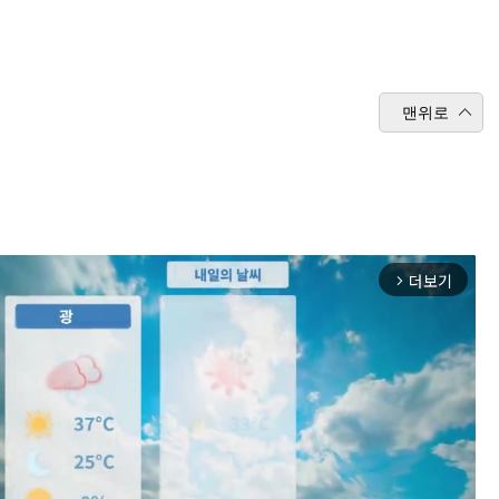
맨위로
더보기
arrow_forward_ios