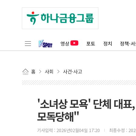
영상
포토
정치
정책·서
홈
사회
사건·사고
'소녀상 모욕' 단체 대표
모독당해"
기사입력 :
2026년02월04일 17:20
최종수정 :
20