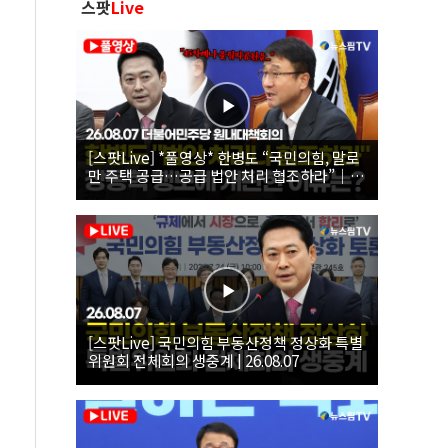
스팟
Live
[스팟Live] *풀영상* 한병도 “국민의힘, 말로
만 주택 공급…공급 법안 처리 협조하라”｜
26.08.07 더불어민주당 원내대책회의
[스팟Live] 국민의힘 부동산정책 정상화 특별
위원회 전체회의 생중계 | 26.08.07