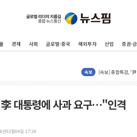
울
경제
사회
글로벌·중국
해외투자
산업
증권·
장동혁 "규제와 대출
AI에 승부 건 네이버
[속보] 종합특검, '
日, 4~6월 105조원 
속보
오렌지플래닛 창업재
경찰, '300억대 사
[속보] '해병 순직 
, 李 대통령에 사과 요구…"인격
경찰, '강북구 오피스
전국 그늘막 4만개 육
"취약계층에 더 가혹
26년02월04일 17:24
美·日 환율공조에 유럽