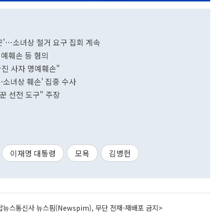
랑곳'…소녀상 철거 요구 집회 계속
자명예훼손 등 혐의
빠진 사자 명예훼손"
·소녀상 훼손' 집중 수사
꾼 선전 도구" 주장
이재명 대통령
모욕
김병헌
뉴스통신사 뉴스핌(Newspim), 무단 전재-재배포 금지>