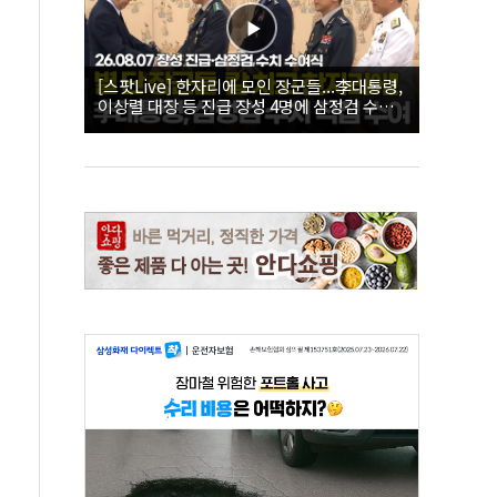
[스팟Live] 한자리에 모인 장군들...李대통령,
이상렬 대장 등 진급 장성 4명에 삼정검 수치
직접 수여｜26.08.07 장성 진급·삼정검 수치
수여식