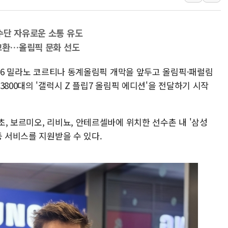
특정 정치인 측근 포항시 정책특보 내정설...포항시 '시끌'
李 "해남 태양광, 대한민국 다음 100년 밑거름…수도권 집
수단 자유로운 소통 유도
李 대통령, '6시간 마라톤 부동산 2차 회의' 주재… "전폭
 교환…올림픽 문화 선도
트럼프, 中 겨냥 폴리실리콘 관세 15% 부과…美 태양광주
026 밀라노 코르티나 동계올림픽 개막을 앞두고 올림픽·패럴림
[사진] 빈살만과 에르도안의 만남
800대의 '갤럭시 Z 플립7 올림픽 에디션'을 전달하기 시작
이란와이어 "이란 최고지도자 위독…곧 사망해도 놀랍지 
, 보르미오, 리비뇨, 안테르셀바에 위치한 선수촌 내 '삼성
등 서비스를 지원받을 수 있다.