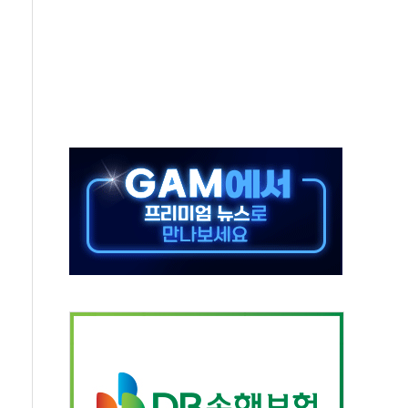
중 완화 전환점"
적 공급 확대·속도전 총력"
 급등
않아"