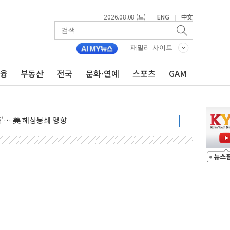
2026.08.08 (토)
ENG
中文
|
|
낮아지며 상승… STOXX 600 지수는 나흘 연속 최고치
세
패밀리 사이트
엘·이란 위협에 맞설 자체 억지력 강화
금융
부동산
전국
문화·연예
스포츠
GAM
동
톱'… 美 해상봉쇄 영향
각
체주 '활짝'
스닥 선물 1%대 상승
상 기대 후퇴
·태양광주↑ VS 트레이드데스크·웬디스↓
 끝까지 찾겠다"