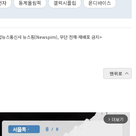
전자
동계올림픽
갤럭시플립
온디바이스
뉴스통신사 뉴스핌(Newspim), 무단 전재-재배포 금지>
맨위로
더보기
arrow_forward_ios