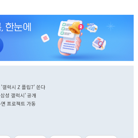
'갤럭시 Z 플립7' 쏜다
 삼성 갤럭시' 공개
 수면 프로젝트 가동