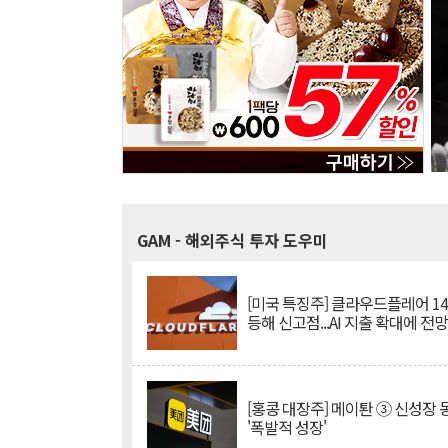
GAM
- 해외주식 투자 도우미
[미국 특징주] 클라우드플레어 14
등해 신고점...AI 지출 확대에 전
[홍콩 대장주] 메이퇀 ③ 신성장
'폭발적 성장'