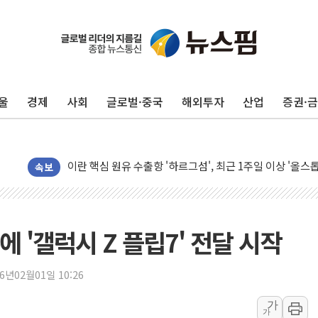
유럽증시, 美 고용 예상 밖 부진에 연준 금리 인상 가능성 
미 연준 매파 기세 꺾이나…고용 감소에 9월 동결 전망 우
[종합] 이슬람 수니파 3국, '공동방위협정' 체결… 이스라
울
경제
사회
글로벌·중국
해외투자
산업
증권·
트럼프, 백신·자폐증 행정명령 검토…"이르면 다음 주"
美 항소법원, 백악관 무도회장 공사 중단 명령…트럼프 제
이란 핵심 원유 수출항 '하르그섬', 최근 1주일 이상 '올스
美 고용 쇼크에 엔화 장중 급등…시장은 "또 개입했나" 촉
속보
[AI MY 뉴스] 뉴욕 반도체주 프리뷰...美 고용 쇼크에 반도
뉴욕증시 프리뷰, 美 고용 쇼크에 금리 인상 우려 후퇴…나
[종합] 美 7월 고용 2만3000명 감소 '쇼크'…9월 금리 인
 '갤럭시 Z 플립7' 전달 시작
[사진] 이슬람 수니파 3개국, 공동방위협정 체결
뉴욕증시 개장 전 특징주...아틀라시안·클라우드플레어
26년02월01일 10:26
보훈부, 미 DPAA와 MOU… "6·25 미군 실종자 7359명
가
가
트럼프 "금리 내려야"…파월 때와 달리 워시엔 톤 낮춰