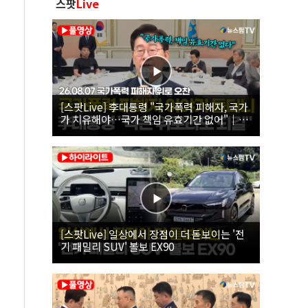
스팟
Live
[스팟Live] 李대통령 "국가폭력 피해자, 국가
가 치유해야…국가 책임 유효기간 없어"｜
26.08.07 국가폭력 피해자 위로 오찬
[스팟Live] 일상에서 장점이 더 돋보이는 '전
기 패밀리 SUV' 볼보 EX90