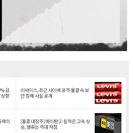
Mute
% 급
리바이스, 최근 사이버 공격 물결 속 보
망 상향
안 침해 사실 공개
 동력의
[홍콩 대장주] 메이퇀② 실적은 고속 상
승, 밸류는 역대 저점