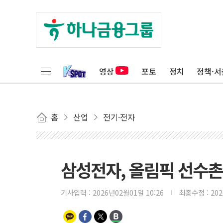
영상
포토
정치
정책·서
홈
산업
전기·전자
삼성전자, 올림픽 선수촌에
기사입력 :
2026년02월01일 10:26
최종수정 :
20