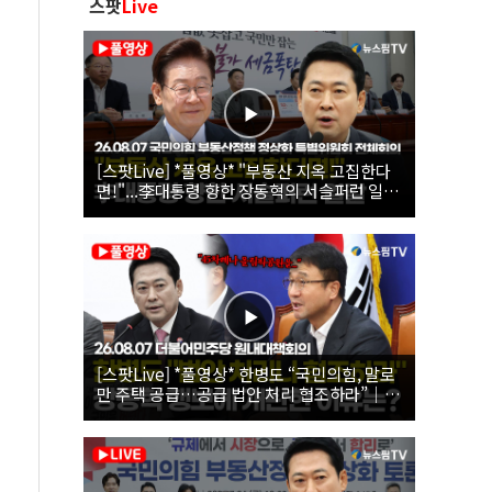
스팟
Live
[스팟Live] *풀영상* "부동산 지옥 고집한다
면!"...李대통령 향한 장동혁의 서슬퍼런 일갈
| 26.08.07 국민의힘 부동산정책 정상화 특별
위원회 전체회의
[스팟Live] *풀영상* 한병도 “국민의힘, 말로
만 주택 공급…공급 법안 처리 협조하라”｜
26.08.07 더불어민주당 원내대책회의