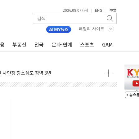
2026.08.07 (금)
ENG
中文
|
|
패밀리 사이트
금융
부동산
전국
문화·연예
스포츠
GAM
 4중 추돌…1명 심정지·5명 부상
진화 중...진화헬기 3대 투입
전 사단장 항소심도 징역 3년
출 첫 2000억원 돌파
4000억 금융 지원
제휴 여행적금 완판
 영업 재개...장바구니에 홈플러스 담아달라" 호소
FO, 금융지주 포용금융 조직개편 신호탄
감사 무마' 유병호 구속 기소
 하락…내린 종목이 두 배 넘어
위…김성환 기후부 장관 "예측범위 벗어나도 즉시대응"