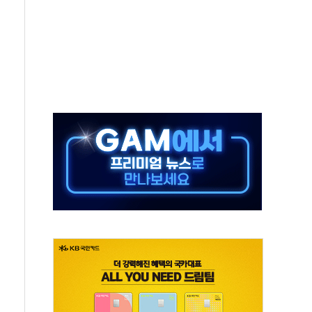
예측"…건설연, AI 위험기상 기술 개발
·인증제도 개선 수혜 기대"
져…대전서 50대 일용직 추락 사망
고 재개발·재건축 촉진하는 것이 부동산 정상화"
저 이전 감사 무마' 유병호 감사위원 구속 기소
년 AI 팩토리 매출 본격화
개입...4월 말 '56조원' 사상 최대
스타트업 지원 프로그램 성료
의' 차가원 대표 구속 송치