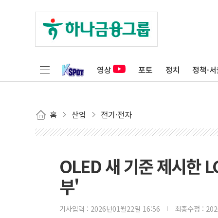
영상
포토
정치
정책·서
홈
산업
전기·전자
OLED 새 기준 제시한
부'
기사입력 :
2026년01월22일 16:56
최종수정 :
20