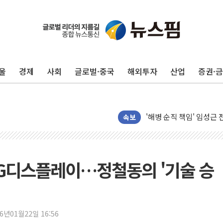
울
경제
사회
글로벌·중국
해외투자
산업
증권·
전남광주 화정역 인근 도로
청도 문수리 야산서 산불 
'해병 순직 책임' 임성근 
헥토이노베이션, 상반기 매
속보
우리은행, 고창해상풍력에 
NH농협은행, 모두투어 
민병덕 "오늘 67개 점포
 LG디스플레이…정철동의 '기술 승
하나금융이 쏘아 올린 CI
종합특검, '尹 관저 이전 
코스피·코스닥 오전 동반
26년01월22일 16:56
'입추'인데 연일 찜통더