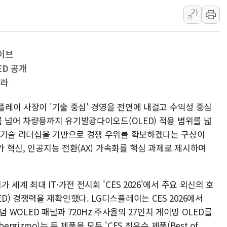
가
"최대 2시간 앞서 침수 
가
유니슨 "국내생산세액공제
창호 교체하다 난간 무너
이브
장동혁 "규제와 대출 풀
ED 공개
[속보] 종합특검, '尹 관
따라
AI에 승부 건 네이버…내
日, 4~6월 105조원 환시 
스플레이 사장이 '기술 중심' 경영을 전면에 내걸고 수익성 중심
를 넘어 차량용까지 유기발광다이오드(OLED) 적용 범위를 넓
오렌지플래닛 창업재단, 
 기술 리더십을 기반으로 경쟁 우위를 확보하겠다는 구상이
경찰, '300억대 사기 혐
가 혁신, 인공지능 전환(AX) 가속화를 핵심 과제로 제시하며
세계 최대 IT·가전 전시회 'CES 2026'에서 주요 외신의 호
) 경쟁력을 재확인했다. LG디스플레이는 CES 2026에서
탠덤 WOLED 패널과 720Hz 주사율의 27인치 게이밍 OLED를
gizmo)는 두 제품을 모두 'CES 최우수 제품(Best of