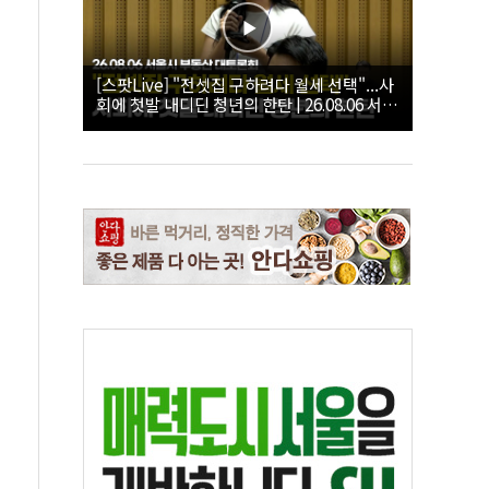
[스팟Live] "전셋집 구하려다 월세 선택"...사
회에 첫발 내디딘 청년의 한탄 | 26.08.06 서울
시 부동산 대토론회