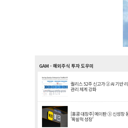
GAM
- 해외주식 투자 도우미
퀄리스 52주 신고가 ② AI 기반 
관리 체계 강화
[홍콩 대장주] 메이퇀 ③ 신성장
'폭발적 성장'