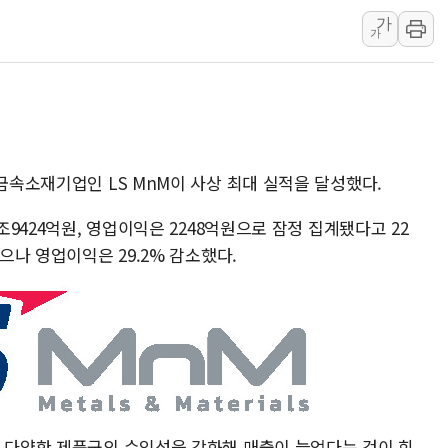
성폭력 피해자 보호단체, 경찰수
가
가
우크라, 러 탄도미사일 공격에 속
"5.18은 북한 지령" 설교한 목사
[종합] 특검, '양평' 원희룡 2
[내일날씨] 절기상 '입추'에 폭염
제천 바이오밸리 공장 옥상서 불
철금속소재기업인 LS MnM이 사상 최대 실적을 달성했다.
개혁신당 "민주, '盧 수사' 악
조9424억원, 영업이익은 2248억원으로 잠정 집계됐다고 22
했으나 영업이익은 29.2% 감소했다.
등 다양한 제품군의 수익성을 강화해 매출이 늘었다는 것이 회