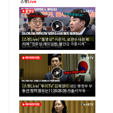
스팟
Live
[스팟Live] *풀영상* 이준석, 보완수사권 폐
지에 "민주당 개악입법, 불안감 가중시켜"｜
26.08.06 개혁신당 보완수사권 폐지 토론회
[스팟Live] '투미TV' 김제경이 내린 李정부 부
동산 정책 점수는? | 26.08.06 서울시 부동산
대토론회