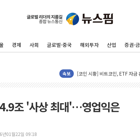
동해해경, 독도 해상서 부유물 감
주한미군 "오산기지 누출, 백린 
구미 폐염산처리업체서 불 2시간3
울
경제
사회
글로벌·중국
해외투자
산업
증권·
해군과 함께하는 '불금전파, 송정'
강원도 폭염특보 11일째…온열질환
[코인 시황] 비트코인, ETF 
속보
[르포] 39도 폭염 속 잠실 개표소 
강원·전라권 폭염중대경보 확대…
빚투·레버리지 줄었지만, 반도체 
14.9조 '사상 최대'…영업익은
양주 가전제품 창고서 화재…차량 
[2보] 북한, 원산서 동해상 단거
종로·중구 오피스 78%가 준공 
26년01월22일 09:18
법원, '관저 이전 봐주기 감사' 