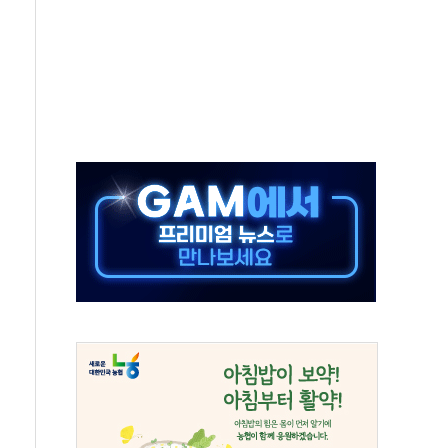
사개혁위에 보완수사권 폐지 우려 전달
수무책… 패트리엇 미사일 지원, 작년의 3분의 1
 불구속 송치
차 조사…'당정대 회의' 한동훈·방기선 수사도 속도
 절정…서울 한낮 39도
…30여분 만에 진화
연으로 형사사법 틀 바꿔…국민 불안감 가중"