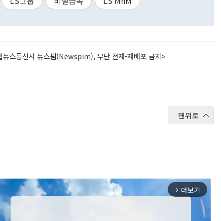
LS그룹
비철금속
LS MnM
뉴스통신사 뉴스핌(Newspim), 무단 전재-재배포 금지>
맨위로
더보기
arrow_forward_ios