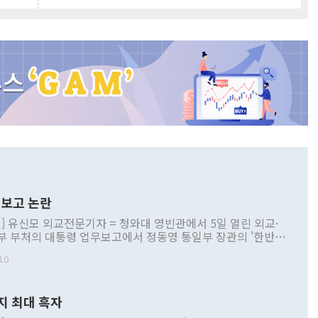
보고 논란
] 유신모 외교전문기자 = 청와대 영빈관에서 5일 열린 외교·
부 부처의 대통령 업무보고에서 정동영 통일부 장관의 '한반도
 구상'과 업무보고 발언이 논란을 빚고 있다. 이날 정 장관의
10
정부 내 조율을 거치지 않은 사안을 정책으로 추진하겠다고 공
는가 하면 사실 관계에 맞지 않은 설명도 있었다. 이재명 대통
로 신중을 기해 달라고 경고했고, 조현 외교부 장관은 '이상
지 최대 흑자
 근거한 비현실적 구상'이라는 비판을 내놨다. 그동안 정 장
책 관련 발언이 물의를 빚은 적은 여러 번 있지만 대통령과 유