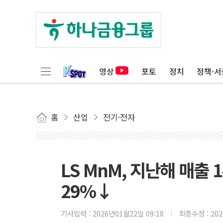
영상
포토
정치
정책·서
홈
산업
전기·전자
LS MnM, 지난해 매출 
29%↓
기사입력 :
2026년01월22일 09:18
최종수정 :
20