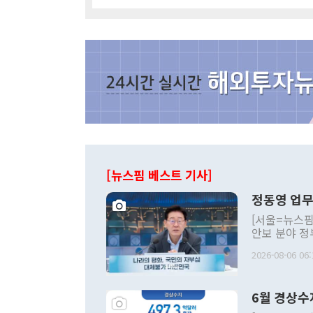
[뉴스핌 베스트 기사]
정동영 업무
[서울=뉴스핌
안보 분야 정
평화공존 발전
2026-08-06 06:
발언 중에는 
언한 것이 있
령은 공개적으
6월 경상수
주의적 희망에
관의 대북 정