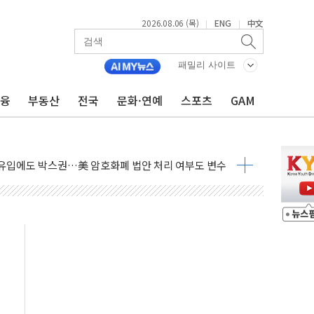
2026.08.06 (목)
ENG
中文
|
|
긴 어선 구조
패밀리 사이트
아닌 무해한 표면 부식 물질"
0여분만에 진화...외국인 노동자 숨져
금융
부동산
전국
문화·연예
스포츠
GAM
 시즌2
·가축 피해 최소화 '총력 대응'
자금 유입에도 박스권…美 암호화폐 법안 처리 여부도 변수
시위 '62일째'..."대부분 여기서 상주"
온열질환자 2665명·사망 23명
두 종목에 코스피 '휘청'
3대·건물 1동 전소
리 탄도미사일 발사
10년 이상…리뉴얼이 경쟁력 가른다
유병호 구속적부심 기각