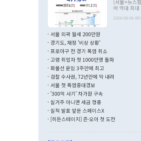
[서울=뉴스핌
관 부처 장관
어 역대 최대
관의 무리한 
출 호조로 월
다. [정동영 통일부 장관이 지난달 23일 오후 서울 종로구 정부서울청사에
2026-08-06 08:
료=한국은행] 한국은행이 6일 발표한 '2026년 6월 국제수지(잠정)'에
서 취임 1주년 
면 지난 6월
부 장관 권한
1000만달러
서울 외곽 월세 200만원
발전 구상'을
이에 따라 올
적 갈등 해결
경기도, 재정 '비상 상황'
했다. 경상수
결과 혐오의 
9000만달러
프로야구 전 경기 폭염 취소
년간의 CVI
지 기준 상품
고령 취업자 첫 1000만명 돌파
무너졌다고도 
며 월간 기준
현실을 바꾸는
달러로 38.
화물선 운임 3주만에 최고
를 평화 체제
196.9% 급
검찰 수사권, 72년만에 막 내려
함께 4자 대
수출은 160
지만 이 대통
서울 첫 폭염중대경보
(18.6%) 
화공존 정책이
했다. 통관 기
'300억 사기' 차가원 구속
다"고 지적했
(16.4%)
투리가 잡혀 
실거주 아니면 세금 껑충
월(-10억9
쁜 상황이 초
증가와 유류할
실적 발표 앞둔 스페이스X
9·19 군사
기록했지만 
[히든스테이지] 즌·오아 첫 도전
"우리의 선의
로 전환됐다.
으로 약간의 의문
를 기록해 전
관은 업무보고
는 배당수입
주의에 근거한
줄면서 25억