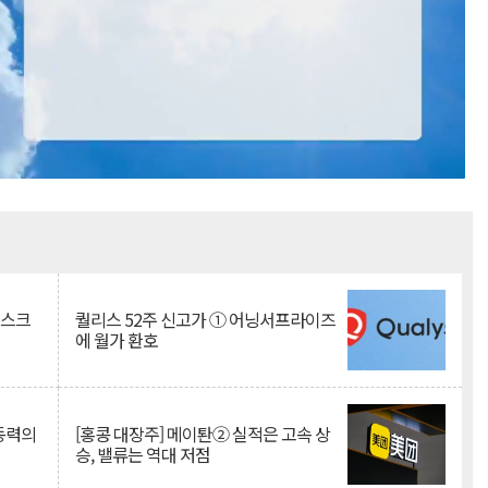
Mute
리스크
퀄리스 52주 신고가 ① 어닝서프라이즈
에 월가 환호
 동력의
[홍콩 대장주] 메이퇀② 실적은 고속 상
승, 밸류는 역대 저점