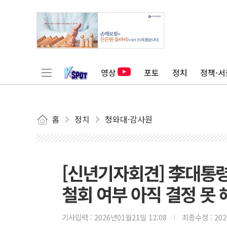
영상
포토
정치
정책·서
홈
정치
청와대·감사원
[신년기자회견] 李대통령
철회 여부 아직 결정 못 
기사입력 :
2026년01월21일 12:08
최종수정 :
20