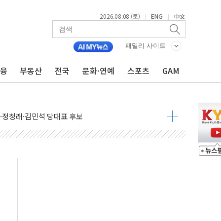
2026.08.08 (토)
ENG
中文
|
|
패밀리 사이트
금융
부동산
전국
문화·연예
스포츠
GAM
산사태 주의보'...경북도, 호우 피해·통제구간 없어
%p' 차 재역전 성공...金 45.42% vs 鄭 44.56%
·정청래·김민석 당대표 후보
 정청래에 승리...47.75% vs 42.08%
과 발표...김민석 47.75% 정청래 42.08%
표...김민석 45.09% 정청래 43.27% 송영길 11.63%
표...김민석 52.64% 정청래 39.89% 송영길 7.47%
0~8.14)
…공습 한계·탄약 부족 현실화
50㎜ 폭우…강원 동해안 강한 비 이어져