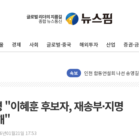
울
경제
사회
글로벌·중국
해외투자
산업
증권·
울진·영덕 '호우특보'-포항 '
[종합] 김민석, 정청래에 '0.86
인천 합동연설회 나선 송영길
김민석, 2주차 제주·인천 경선서
속보
인사하는 김민석 당대표 후보
[속보] 민주, 제주·인천 경선 결
[속보] 민주, 인천 경선 결과 발
 "이혜훈 후보자, 재송부·지명
[속보] 민주, 제주 경선 결과 발
해"
이번주 국내 주요 금융일정(8.1
美, 이란전 출구전략 만지작
26년01월21일 17:53
강릉·동해·삼척 시간당 최대 