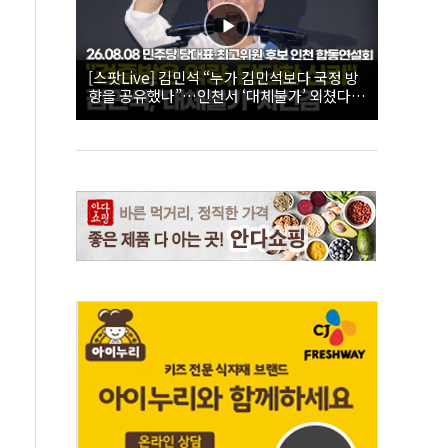
[스팟Live] 김민석 “누가 김민석보다 국정 방
향을 공유했나”…인천서 ‘대체불가’ 외쳤다 |
26.08.08 더불어민주당 당대표·최고위원 후
보 인천 합동연설회