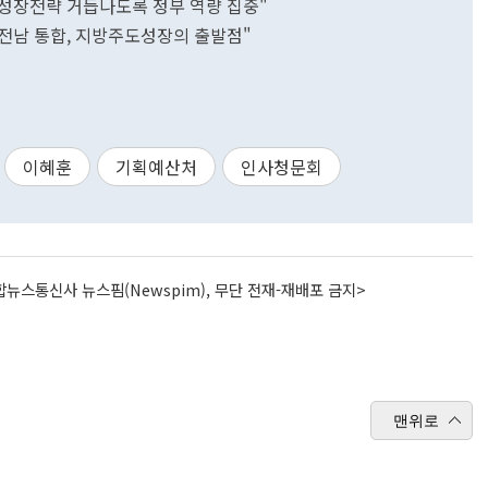
가성장전략 거듭나도록 정부 역량 집중"
·전남 통합, 지방주도성장의 출발점"
이혜훈
기획예산처
인사청문회
뉴스통신사 뉴스핌(Newspim), 무단 전재-재배포 금지>
맨위로