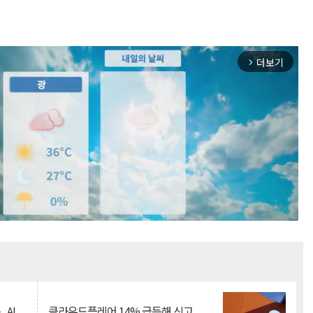
더보기
arrow_forward_ios
Mute
.AI
클라우드플레어 14% 급등해 신고