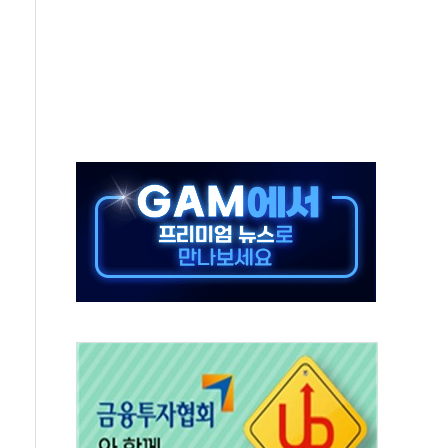
 환경미화원 수거차에 치여 사망
동…60대 남성 2명 숨져
보는 일 없게"…'결혼 페널티' 22개 과제 손본다
터보트 전복…1명 사망·1명 실종
의 날 참석..."국제적 시민 연대로 목소리 내야"
 실종 60대 나흘만에 숨진 채 발견
 살해 10대 아들 체포
' 받아친 정청래…제주 연설서 신경전 고조
지시…與 "적극 환영"·野 "졸속 국정"