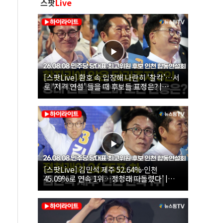
스팟
Live
[스팟Live] 환호 속 입장해 나란히 ‘찰칵’…서
로 ‘저격 연설’ 들을 때 후보들 표정은? |
26.08.08 더불어민주당 당대표·최고위원 후
보 인천 합동연설회
[스팟Live] 김민석 제주 52.64%·인천
45.09%로 연속 1위…정청래 따돌렸다’ |
26.08.08 더불어민주당 당대표·최고위원 후
보 인천 합동연설회