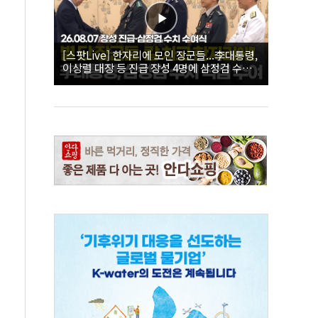
[스팟Live] 한자리에 모인 장군들...李대통령,
이상렬 대장 등 진급 장성 4명에 삼정검 수치
직접 수여｜26.08.07 장성 진급·삼정검 수치
수여식