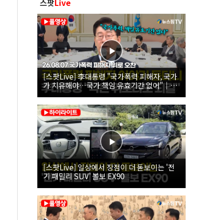
스팟
Live
[스팟Live] 李대통령 "국가폭력 피해자, 국가
가 치유해야…국가 책임 유효기간 없어"｜
26.08.07 국가폭력 피해자 위로 오찬
[스팟Live] 일상에서 장점이 더 돋보이는 '전
기 패밀리 SUV' 볼보 EX90