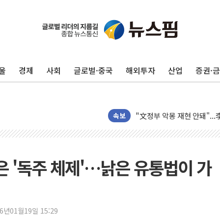
42.5도 역대급 폭염…동물
경찰, 9월부터 '가족 사건'
포스코홀딩스, 포스코인터·D
울
경제
사회
글로벌·중국
해외투자
산업
증권·
태국 학교서 중학생 총기 난사
40.2도 찍은 서울 등 폭염
"文정부 악몽 재현 안돼"..
신세계사이먼 '대구 프리미엄 
속보
李대통령, 호우 피해 경북 
'변기 수리' 집주인에게 흉기
워트, 상반기 영업이익 30
은 '독주 체제'…낡은 유통법이 가
프롬바이오, 10일 거래 재
NH농협생명, 농작업 중 온
아바코, 2분기 매출 120억원
26년01월19일 15:29
랩지노믹스 "디엑솜과 美 암