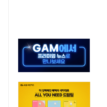
11' 캐나다 IND 신청
 군 장병 금융교육·전역 지원 협약
보험' 6개월 배타적사용권 획득
 상폐 위기…관리종목 우려 지정예고 총 63개
경쟁률… 실수요자 관심
 26일 출시, 유저의 캐릭터가 AI로 플레이한다