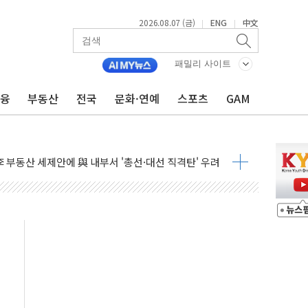
2026.08.07 (금)
ENG
中文
|
|
들도 특별식으로 여름나기 [뉴스핌 줌인]
 못 맡는다…상피제 실시
패밀리 사이트
X 지분 일부 매각
금융
부동산
전국
문화·연예
스포츠
GAM
...최소 7명 사망
중대경보 해제…누적 온열질환자 2872명
.李 부동산 세제안에 與 내부서 '총선·대선 직격탄' 우려
아울렛' 건립 '본궤도'
안동·의성 특별재난지역 선포
 휘두른 30대 세입자…경찰, 현행범 체포
억원
개…"재무구조 개편"
열질환 보장…폭염기 신속 보상 강화
 진단 분야 독점 라이선스 계약"