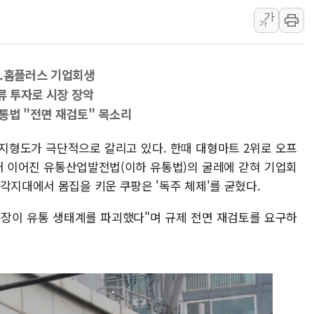
가
보로노이, 폐암 치료제 'VRN
가
푸본현대생명, 육군 3군단과
교보생명, '교보K-맞춤건강
..홈플러스 기업회생
벼랑 끝 선 '동전주' 무더기
류 투자로 시장 장악
1순위보다 낮은 특별공급 
통법 "전면 재검토" 목소리
컴투스 '제우스: 오만의 신'
 지형도가 극단적으로 갈리고 있다. 한때 대형마트 2위로 오프
째 이어진 유통산업발전법(이하 유통법)의 굴레에 갇혀 기업회
각지대에서 몸집을 키운 쿠팡은 '독주 체제'를 굳혔다.
동장이 유통 생태계를 파괴했다"며 규제 전면 재검토를 요구하