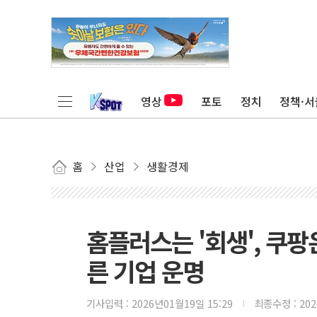
영상
포토
정치
정책·서
홈
산업
생활경제
홈플러스는 '회생', 쿠팡
른 기업 운명
기사입력 :
2026년01월19일 15:29
최종수정 :
20