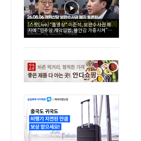
[스팟Live] *풀영상* 이준석, 보완수사권 폐
지에 "민주당 개악입법, 불안감 가중시켜"｜
26.08.06 개혁신당 보완수사권 폐지 토론회