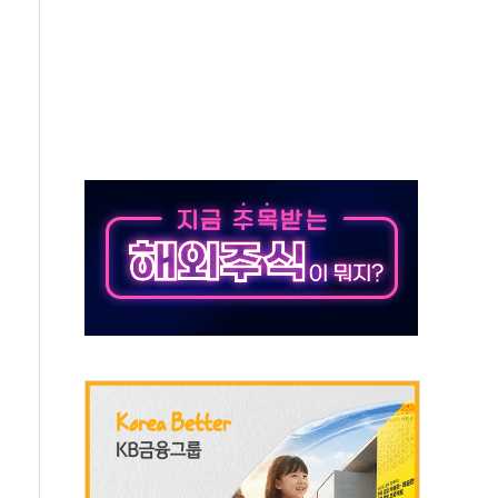
 숨진 채 발견
보안기업, 중국제 공유기서 '백도어' 발견
않겠다"
회원 수 세계 1위…국내 회원 34% 증가
 혜택 강화...새벽 배송 도입 예정
으로 부동산과 건강까지 영역 확장 예정
장기공급 합의에 7%대 급등
IT 2026' 참가
억원…순이익 흑자 전환