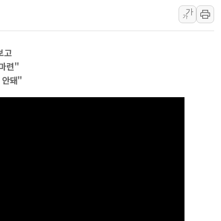
가
예천 실종신고 80대 남성 논둑서
가
"35초마다 중국과 통신"...美
한병도 "막말 정치를 좌시하지 
보고
원내대책회의 참석하는 한병도
마련"
AIA그룹, 12년 연속 MDRT 
 안돼"
[컨콜] 네이버, 멤버십 연계 배송
[컨콜] 네이버 AI탭, 올해 안
[특징주] 포스코퓨처엠, LFP 
HDC랩스, 'BUILD CON SUMM
와이즈버즈, 상반기 매출 245