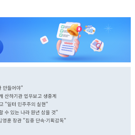
환 만들어야"
2개 산하기관 업무보고 생중계
고 "일터 민주주의 실현"
할 수 있는 나라 원년 삼을 것"
…김영훈 장관 "집중 단속·기획감독"