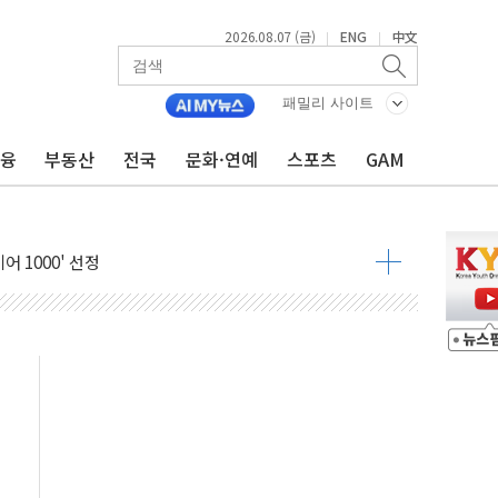
2026.08.07 (금)
ENG
中文
|
|
패밀리 사이트
금융
부동산
전국
문화·연예
스포츠
GAM
600개 매장 판매
자 장외거래 청산결제 인프라 구축 착수
 1000' 선정
폴드8' 전용 액세서리 출시
리츠 온라인 거래수수료 우대
SOL 팔란티어 커버드콜' ETF 주목
중대경보'…전국 49개 지역으로 확대
억원 돌파...취약계층 지원 확대
달러 건넨 韓기업 조사… "관세 무마용 뇌물 의혹"
품공사 등 20곳 '최우수'...인천환경공단 등 '부진'