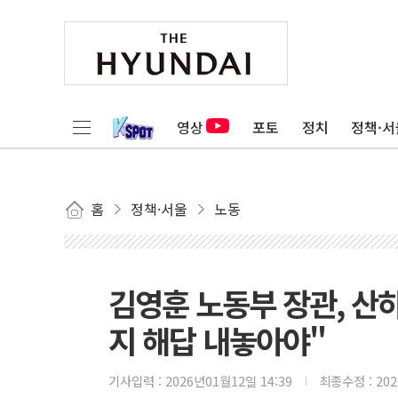
영상
포토
정치
정책·서
홈
정책·서울
노동
김영훈 노동부 장관, 산
지 해답 내놓아야"
기사입력 :
2026년01월12일 14:39
최종수정 :
20