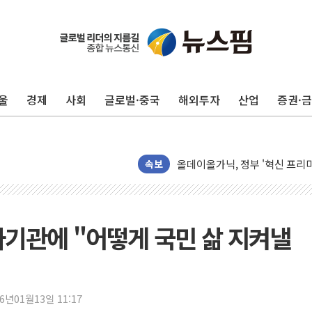
울
경제
사회
글로벌·중국
해외투자
산업
증권·
남성, 'NS AI LINK' 월마트 3
예탁결제원, 비상장주식·조각투
올데이올가닉, 정부 '혁신 프리미어
속보
엑스플러스, '갤럭시 Z 플립8·
삼성증권, 연금저축계좌 ETF·
신한자산운용, 팔란티어 급등에 '
하기관에 "어떻게 국민 삶 지켜낼
강원·호남·대구경북 곳곳 '폭염
서금원, 상반기 미소금융 1600
美 민주, 트럼프 측에 200만 
26년01월13일 11:17
지방공기업 경영평가, 서울농수산식