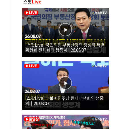
스팟
Live
[스팟Live] 국민의힘 부동산정책 정상화 특별
위원회 전체회의 생중계 | 26.08.07
[스팟Live] 더불어민주당 원내대책회의 생중
계｜26.08.07