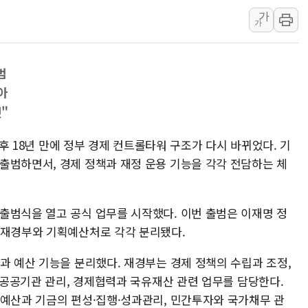
가
강릉·동해·삼척 시간당 최대 
가
폐기물 수거하다 참변…60대
서울 중랑구 주택가서 흉기 난
범
李대통령 "결혼 때문에 손해 
아
여수 오동도 인근 해상서 모
"
추미애, '위안부' 피해자 기림
인천 선재도 갯벌서 해루질 중
 이후 18년 만에 정부 경제 컨트롤타워 구조가 다시 바뀌었다. 기
출범하면서, 경제 정책과 재정 운용 기능을 각각 전담하는 체
인천서 말다툼 중 어머니 흉기
'화합' 꺼낸 김민석에 '뻔뻔
출범식을 열고 공식 업무를 시작했다. 이번 출범은 이재명 정
 재경부와 기획예산처로 각각 분리됐다.
과 예산 기능을 분리했다. 재경부는 경제 정책의 수립과 조정,
, 공공기관 관리, 경제협력과 국유재산 관련 업무를 담당한다.
 예산과 기금의 편성·집행·성과관리, 민간투자와 국가채무 관