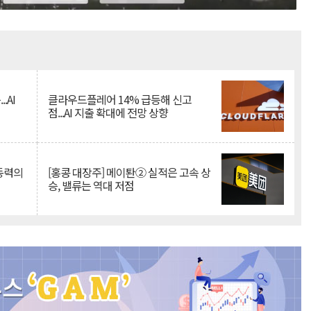
Mute
.AI
클라우드플레어 14% 급등해 신고
점...AI 지출 확대에 전망 상향
 동력의
[홍콩 대장주] 메이퇀② 실적은 고속 상
승, 밸류는 역대 저점