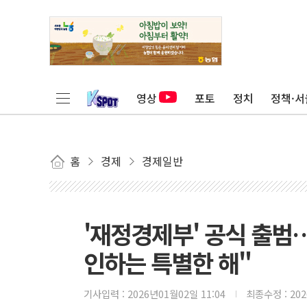
영상
포토
정치
정책·서
홈
경제
경제일반
'재정경제부' 공식 출범…
인하는 특별한 해"
기사입력 :
2026년01월02일 11:04
최종수정 :
20