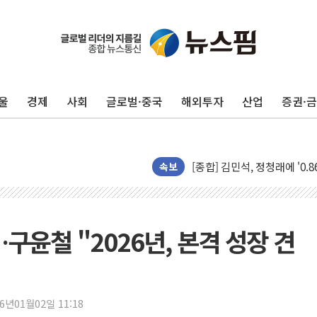
울
경제
사회
글로벌·중국
해외투자
산업
증권·
포항시 재난예산 40억 긴급 
울진·영덕 '호우특보'-포항 '
[종합] 김민석, 정청래에 '0.86
인천 합동연설회 나선 송영길
속보
김민석, 2주차 제주·인천 경선서
인사하는 김민석 당대표 후보
[속보] 민주, 제주·인천 경선 결
구윤철 "2026년, 본격 성장 견
[속보] 민주, 인천 경선 결과 발
[속보] 민주, 제주 경선 결과 발
이번주 국내 주요 금융일정(8.1
26년01월02일 11:18
美, 이란전 출구전략 만지작