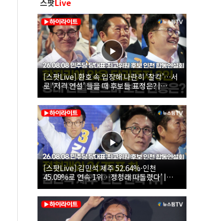
스팟
Live
[스팟Live] 환호 속 입장해 나란히 ‘찰칵’…서
로 ‘저격 연설’ 들을 때 후보들 표정은? |
26.08.08 더불어민주당 당대표·최고위원 후
보 인천 합동연설회
[스팟Live] 김민석 제주 52.64%·인천
45.09%로 연속 1위…정청래 따돌렸다’ |
26.08.08 더불어민주당 당대표·최고위원 후
보 인천 합동연설회