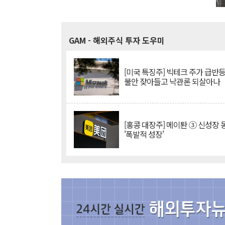
GAM
- 해외주식 투자 도우미
[미국 특징주] 빅테크 주가 급반등..
불안 잦아들고 낙관론 되살아나
[홍콩 대장주] 메이퇀 ③ 신성장
'폭발적 성장'