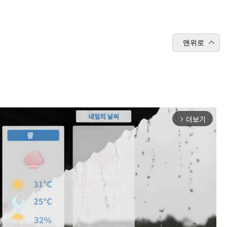
맨위로
더보기
arrow_forward_ios