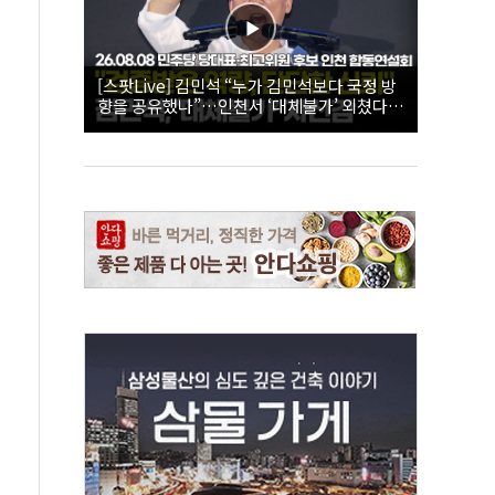
[스팟Live] 김민석 “누가 김민석보다 국정 방
향을 공유했나”…인천서 ‘대체불가’ 외쳤다 |
26.08.08 더불어민주당 당대표·최고위원 후
보 인천 합동연설회