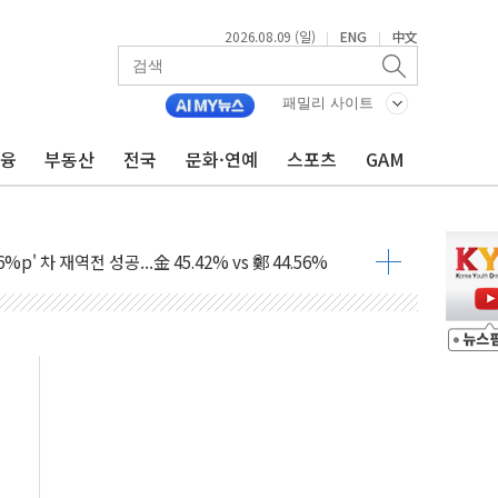
2026.08.09 (일)
ENG
中文
|
|
패밀리 사이트
금융
부동산
전국
문화·연예
스포츠
GAM
투입…고수온 양식장 복구·지원 '총력'
산사태 주의보'...경북도, 호우 피해·통제구간 없어
%p' 차 재역전 성공...金 45.42% vs 鄭 44.56%
·정청래·김민석 당대표 후보
 정청래에 승리...47.75% vs 42.08%
과 발표...김민석 47.75% 정청래 42.08%
표...김민석 45.09% 정청래 43.27% 송영길 11.63%
표...김민석 52.64% 정청래 39.89% 송영길 7.47%
0~8.14)
…공습 한계·탄약 부족 현실화