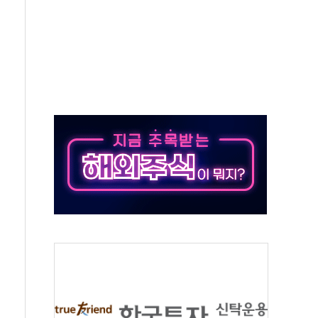
50㎜ 폭우…강원 동해안 강한 비 이어져
 환경미화원 수거차에 치여 사망
동…60대 남성 2명 숨져
보는 일 없게"…'결혼 페널티' 22개 과제 손본다
터보트 전복…1명 사망·1명 실종
의 날 참석..."국제적 시민 연대로 목소리 내야"
 실종 60대 나흘만에 숨진 채 발견
 살해 10대 아들 체포
' 받아친 정청래…제주 연설서 신경전 고조