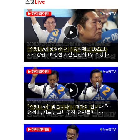
스팟
Live
[스팟Live] 정청래 대구 승리에도 1622표
차…강원·TK 경선 이긴 김민석 1위 수성 |
26.08.09 더불어민주당 당대표·최고위원 후
보 대구·경북 합동연설회
[스팟Live] “맞습니다! 교체해야 합니다!”…
정청래, 지도부 교체 주장 ‘정면돌파’ |
26.08.09 더불어민주당 당대표·최고위원 후
보 대구·경북 합동연설회