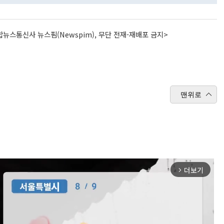
뉴스통신사 뉴스핌(Newspim), 무단 전재-재배포 금지>
맨위로
더보기
arrow_forward_ios