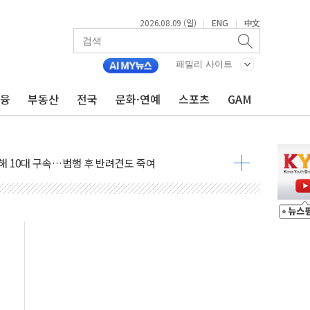
2026.08.09 (일)
ENG
中文
|
|
고 발생…작업자 1명 숨져
철강 AI융합실증센터' 들어선다
패밀리 사이트
대 숨진 채 발견...경찰, 조사 중
금융
부동산
전국
문화·연예
스포츠
GAM
1.48%p' 차 선두 유지...金 46.01% vs 鄭 44.53%
기 당선...합산득표율 68.63%
해 10대 구속…범행 후 반려견도 죽여
 정청래에 승리…金 48.54% vs 鄭 44.40%
경선 결과...김민석 48.54% 정청래 44.40%
발표...김민석 47.37% 정청래 45.71% 송영길 6.92%
발표...정청래 47.82% 김민석 46.35% 송영길 5.83%
발표...김민석 50.30% 정청래 41.94% 송영길 7.76%
객 400명 맞이…"마음 잇는 시간 되길"
 지급 확정되나…재상고 앞두고 막판 셈법
'행복상자' 전달