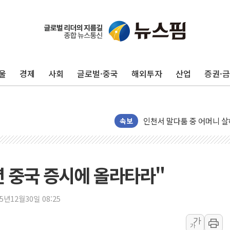
평택 진위면 공장서 질식사
포항 블루밸리 국가산단에 '
상주 낙동강 선착장 하류서 50
울
경제
사회
글로벌·중국
해외투자
산업
증권·
[종합] 김민석, 정청래에 누적 '
민주당 경북도당위원장에 오중
인천서 말다툼 중 어머니 살
김민석, 강원·대구·경북 경선서
속보
[속보] 민주, 강원·대구·경북 
[속보] 민주, 경북 경선 결과 
[속보] 민주, 대구 경선 결과 
 중국 증시에 올라타라"
[속보] 민주, 강원 경선 결과 
정재헌 CEO, SKT 장기고
25년12월30일 08:25
최태원, 노소영에 9440억
가
가
하나금융, 명동 소상공인에 