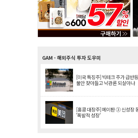
GAM
- 해외주식 투자 도우미
[미국 특징주] 빅테크 주가 급반등..
불안 잦아들고 낙관론 되살아나
[홍콩 대장주] 메이퇀 ③ 신성장
'폭발적 성장'