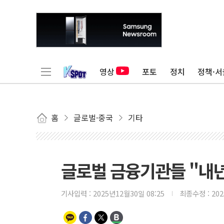
영상
포토
정치
정책·서
홈
글로벌·중국
기타
글로벌 금융기관들 "내년
기사입력 :
2025년12월30일 08:25
최종수정 :
20