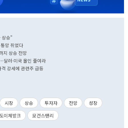
 상승"
유통망 쥐었다
7까지 상승 전망
 후퇴…달러·미국 올인 줄여라
튬가격 강세에 관련주 급등
시장
상승
투자자
전망
성장
도이체방크
모건스탠리