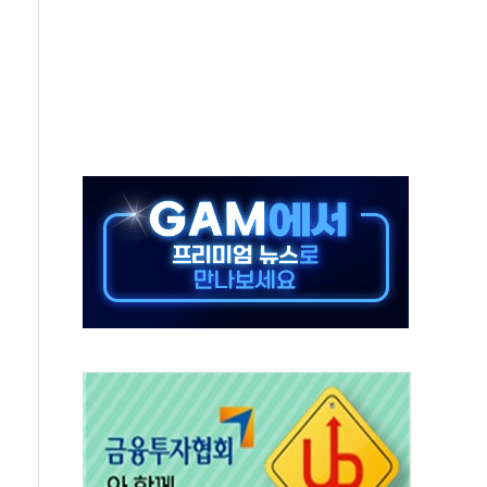
극기 거꾸로' 논란…이틀만에 철거
 예술·체육요원 최대 33% 감축
 역대 최대폭 감소한 9.4%↓…유통업계 양극화 심화
 특사'로 콜롬비아 대통령 취임식 참석
시간당 30mm 강한 비...호우 피해 없어
방…野 "청년 우롱 기괴" vs 與 "송구한 해프닝"