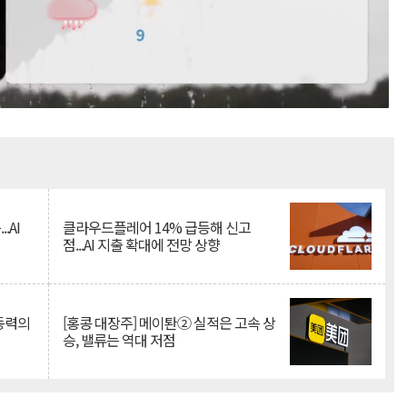
Mute
.AI
클라우드플레어 14% 급등해 신고
점...AI 지출 확대에 전망 상향
 동력의
[홍콩 대장주] 메이퇀② 실적은 고속 상
승, 밸류는 역대 저점