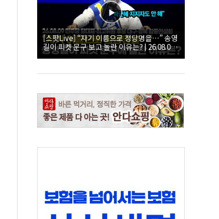
[스팟Live] “자기 이름으로 정당명을…” 송영
길이 피켓 문구 보고 놀란 이유는? | 26.08.09
더불어민주당 당대표·최고위원 후보 대구·경
북 합동연설회