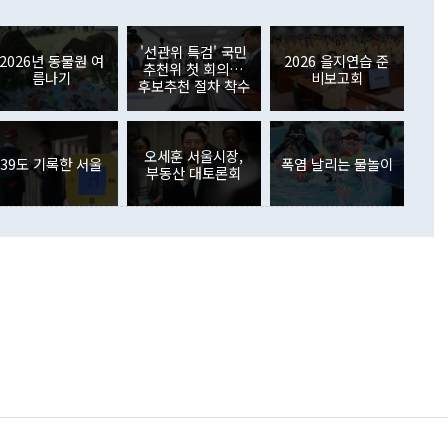
들께서 디스카운트해 주시면 좋겠다"고 선을 그었다. 정 장관
러 증가해 월간 기준 역대 최대 증가 폭을 기록했다. 종전 최대
아 블라디보스토크에서 열리는 '동방경제포럼(EEF)'을 언급하
월(369억9000만달러)을 넘어선 것이다. 직접투자에서는 내국
원에서 (참석을) 검토하고 있다"고 발언한 데 대해서도 조 장관
가 80억1000만달러, 외국인의 국내투자가 46억3000만달러
'선관위 특검' 국민
외교부의 몫"이라며 "아직 거기까지 진도가 나가지 않았다"고
2026년 동물원 여
2026 을지연습 준
. 증권투자에서는 외국인의 국내 주식 매도세가 이어졌다. 외
추천위 첫 회의…
름나기
비보고회
장관이 이날 소개한 대북 구상과 설명은 정부 내 조율을 거치지
주식 투자는 차익실현 매도 등의 영향으로 316억1000만달러
후보추천 절차 착수
서 문제가 있다. 특히 주적 표현 대체와 국호 사용, 9·19 군
(-310억5000만달러)에 이어 역대 최대 순매도 기록을 다시
 4자회담 추진 등은 통일부 장관이 결정할 사안이 아니어서 월
국인의 국내 채권투자는 세계국채지수(WGBI) 자금 유입에도
이 나오고 있다. 이 대통령은 정 장관의 업무보고를 듣고 난
도래 영향으로 증가 폭이 줄어든 52억9000만달러를 기록했
무보고에 발표했다고 승인난 건 아니다"라고 재차 확인했다. 정
오세훈 서울시장,
 해외 증권투자는 주식을 중심으로 35억6000만달러 증가했
39도 기록한 서울
폭염 날리는 물놀이
부동산 대토론회
통은 "정 장관의 발언 내용은 대부분 국가안전보장회의(NSC)
newspim.com
된 사안이 아닌 정 장관의 개인적 생각에 가깝다"며 "안보 관
이 정부의 공식 정책이 아닌 사안을 추진하겠다고 업무보고를
 면전에서 '국군통수권자가 나서야 한다'고 주장한 것은 심각
 5일 청와대 영빈관에서 열린 통일
 외교 안보 부처 업무보고에서 발언하고 있다. [사진=청와대]
장이 현 시점에서 이미 참고가 될 수 없는 과거의 경험 또는 사
식에 기반하고 있다는 것이다. 정 장관이 주장하는 구상은 급
 있는 북한의 전략과 한반도 및 국제 정세를 전혀 반영하지
 비판이 제기되고 있다. 정 장관이 "흘러간 선(先)비핵화만
현실을 바꾸지 못한다"고 언급한 것은 지금까지의 대북 접근
 있다. 북핵 위기 발발 이후 지금까지 모든 핵 협상에서 한국
북한에 선비핵화를 공식적으로 요구한 적이 없기 때문이다. 지
 협상은 북한의 비핵화 조치에 한·미가 상응하는 대가를 제