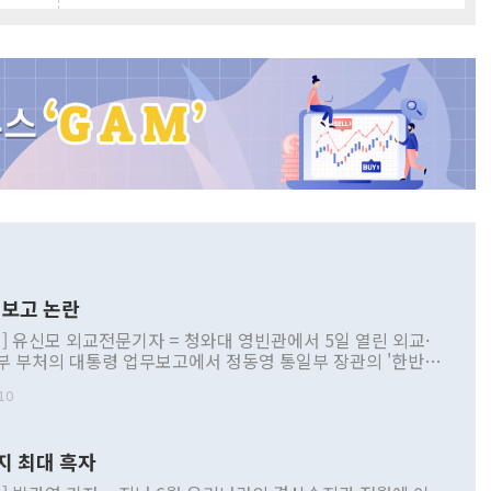
보고 논란
] 유신모 외교전문기자 = 청와대 영빈관에서 5일 열린 외교·
부 부처의 대통령 업무보고에서 정동영 통일부 장관의 '한반도
 구상'과 업무보고 발언이 논란을 빚고 있다. 이날 정 장관의
10
정부 내 조율을 거치지 않은 사안을 정책으로 추진하겠다고 공
는가 하면 사실 관계에 맞지 않은 설명도 있었다. 이재명 대통
로 신중을 기해 달라고 경고했고, 조현 외교부 장관은 '이상
지 최대 흑자
 근거한 비현실적 구상'이라는 비판을 내놨다. 그동안 정 장
책 관련 발언이 물의를 빚은 적은 여러 번 있지만 대통령과 유