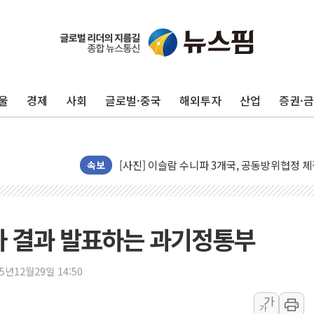
트럼프, 백신·자폐증 행정명령 검토…"이르면
美 항소법원, 백악관 무도회장 공사 중단 명
이란 핵심 원유 수출항 '하르그섬', 최근 1주일
美 고용 쇼크에 엔화 장중 급등…시장은 "또 
울
경제
사회
글로벌·중국
해외투자
산업
증권·
[AI MY 뉴스] 뉴욕 반도체주 프리뷰...美 고
뉴욕증시 프리뷰, 美 고용 쇼크에 금리 인상 
[종합] 美 7월 고용 2만3000명 감소 '쇼크'
[사진] 이슬람 수니파 3개국, 공동방위협정 
속보
뉴욕증시 개장 전 특징주...아틀라시안·클
보훈부, 미 DPAA와 MOU… "6·25 미군 실
트럼프 "금리 내려야"…파월 때와 달리 워시엔
조사 결과 발표하는 과기정통부
특정 정치인 측근 포항시 정책특보 내정설...포
李 "해남 태양광, 대한민국 다음 100년 밑거
25년12월29일 14:50
李 대통령, '6시간 마라톤 부동산 2차 회의'
가
가
트럼프, 中 겨냥 폴리실리콘 관세 15% 부과