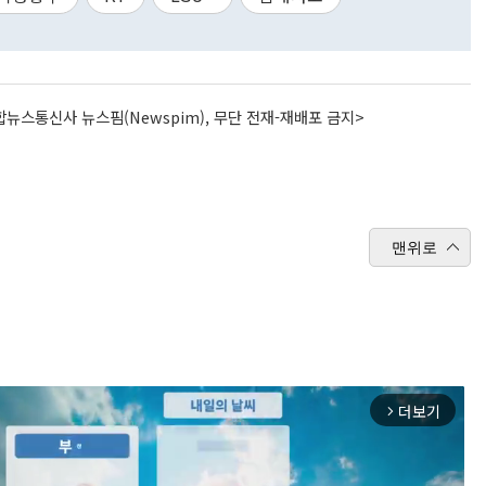
뉴스통신사 뉴스핌(Newspim), 무단 전재-재배포 금지>
맨위로
더보기
arrow_forward_ios