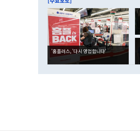
[주요포토]
라며 "여러분
억1000만달
이 9월 러시
였던 올해 3
며 "정부 차
인의 해외투자
은 "그것은 
각각 증가했다
잘랐다. 정 
국인의 국내 
않았다는 점에
감소하며 전월
사합의 복원,
경신했다. 외
권이라는 지적
분기 말 만기
뒤 "여기 업
다. 내국인의
'홈플러스, '다시 영업합니다'
부의 한 소식
다. eoyn2@
를 거쳐 결정
련 부처 장관
하고 대통령의
한 문제"라고 지적했다. 이재명 대통령이
외교 국방 등
2026.08.05 ◆시대착오적 접근, 대북 인식 오류 더욱 문제인 것은 정 장관
의 이같은 주
실과 다른 인
격히 변화하고
못하고 있다는
되뇌는 것은 
법을 호도하고
이나 미국은 
금까지의 북핵