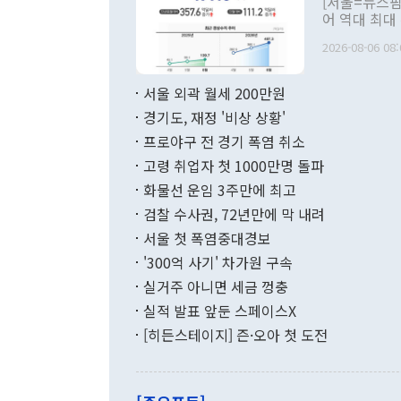
[서울=뉴스핌
관 부처 장관
어 역대 최대
관의 무리한 
출 호조로 월
다. [정동영 통일부 장관이 지난달 23일 오후 서울 종로구 정부서울청사에
2026-08-06 08:
료=한국은행] 한국은행이 6일 발표한 '2026년 6월 국제수지(잠정)'에
서 취임 1주년 
면 지난 6월
부 장관 권한
1000만달러
서울 외곽 월세 200만원
발전 구상'을
이에 따라 올
적 갈등 해결
경기도, 재정 '비상 상황'
했다. 경상수
결과 혐오의 
9000만달러
프로야구 전 경기 폭염 취소
년간의 CVI
지 기준 상품
고령 취업자 첫 1000만명 돌파
무너졌다고도 
며 월간 기준
현실을 바꾸는
달러로 38.
화물선 운임 3주만에 최고
를 평화 체제
196.9% 급
검찰 수사권, 72년만에 막 내려
함께 4자 대
수출은 160
지만 이 대통
서울 첫 폭염중대경보
(18.6%) 
화공존 정책이
했다. 통관 기
'300억 사기' 차가원 구속
다"고 지적했
(16.4%)
투리가 잡혀 
실거주 아니면 세금 껑충
월(-10억9
쁜 상황이 초
증가와 유류할
실적 발표 앞둔 스페이스X
9·19 군사
기록했지만 
[히든스테이지] 즌·오아 첫 도전
"우리의 선의
로 전환됐다.
으로 약간의 의문
를 기록해 전
관은 업무보고
는 배당수입
주의에 근거한
줄면서 25억