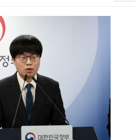
[사진] 빈살만과 에르도안의 만남
이란와이어 "이란 최고지도자 위독…곧 사망
남동발전, 해남군에 국내 최대 규모 400MW 