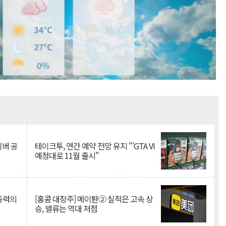
Mute
이버 공
테이크투, 연간 예약 전망 유지 "'GTA VI
예정대로 11월 출시"
 동력의
[홍콩 대장주] 메이퇀② 실적은 고속 상
승, 밸류는 역대 저점