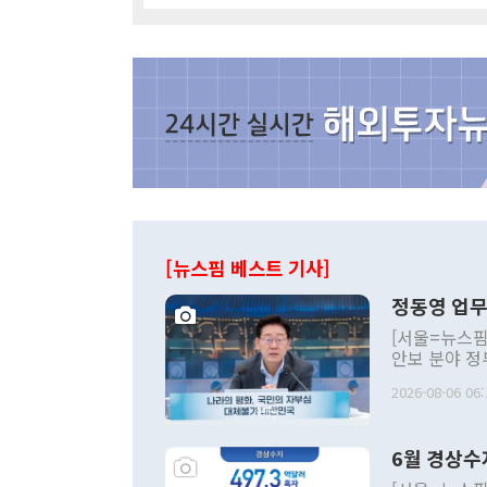
[뉴스핌 베스트 기사]
정동영 업무
[서울=뉴스핌
안보 분야 정
평화공존 발전
2026-08-06 06:
발언 중에는 
언한 것이 있
령은 공개적으
6월 경상수
주의적 희망에
관의 대북 정