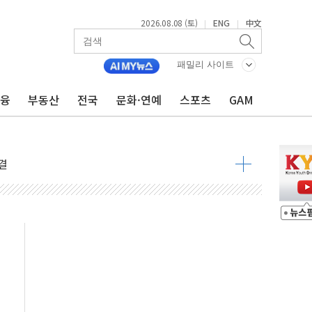
 다음 주"
2026.08.08 (토)
ENG
中文
|
|
령…트럼프 제동
 이상 '올스톱'… 美 해상봉쇄 영향
패밀리 사이트
개입했나" 촉각
금융
부동산
전국
문화·연예
스포츠
GAM
용 쇼크에 반도체주 '활짝'
우려 후퇴…나스닥 선물 1%대 상승
…9월 금리 인상 기대 후퇴
체결
라우드플레어·태양광주↑ VS 트레이드데스크·웬디스↓
종자 7359명 끝까지 찾겠다"
 톤 낮춰
항시 '시끌'
름…수도권 집중 완화 전환점"
 주재… "전폭적 공급 확대·속도전 총력"
…美 태양광주 급등