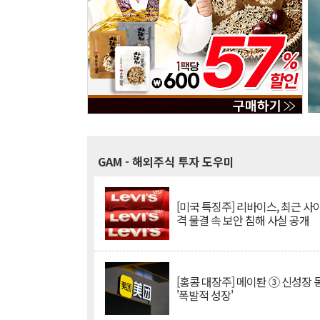
GAM
- 해외주식 투자 도우미
[미국 특징주] 리바이스, 최근 사
격 물결 속 보안 침해 사실 공개
[홍콩 대장주] 메이퇀 ③ 신성장
'폭발적 성장'