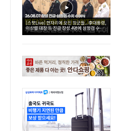
[스팟Live] 한자리에 모인 장군들...李대통령,
이상렬 대장 등 진급 장성 4명에 삼정검 수치
직접 수여｜26.08.07 장성 진급·삼정검 수치
수여식