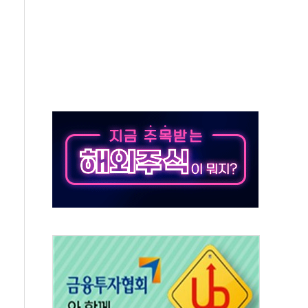
해도 놀랍지 않아"
태양광 착공…여의도 1.6배 규모