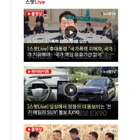
스팟
Live
[스팟Live] 李대통령 "국가폭력 피해자, 국가
가 치유해야…국가 책임 유효기간 없어"｜
26.08.07 국가폭력 피해자 위로 오찬
[스팟Live] 일상에서 장점이 더 돋보이는 '전
기 패밀리 SUV' 볼보 EX90