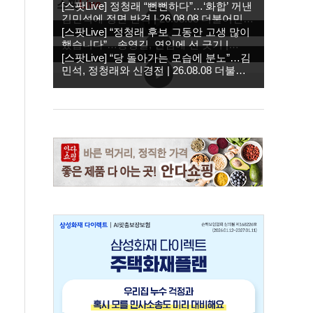
스팟
Live
[스팟Live] 정청래 “뻔뻔하다”…‘화합’ 꺼낸
김민석에 정면 반격 | 26.08.08 더불어민주
당 당대표·최고위원 후보 제주 합동연설회
[스팟Live] “정청래 후보 그동안 고생 많이
했습니다”…송영길, 연임에 선 긋기 |
26.08.08 더불어민주당 당대표·최고위원
[스팟Live] “당 돌아가는 모습에 분노”…김
후보 제주 합동연설회
민석, 정청래와 신경전 | 26.08.08 더불어
민주당 당대표·최고위원 후보 제주 합동연
설회