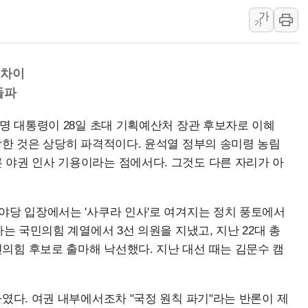
가
충북 주말 무더위 지속…청주·진천 35도, 곳곳 소나기
가
10월 보완수사권 폐지·공소청 출범…피해자들 '범죄 사각지대'
한상협, 업계 개인정보 보안 새판 짠다…'자율규제단체' 타진
 차이
민주당, 오늘 제주·인천 경선 발표...김민석 '재역전' vs 정청래 
돌파
뉴욕증시, 고용 쇼크에 금리 인상 우려 후퇴…S&P500 최고치
트럼프, 쿡 연준 이사 해임 재추진…"26일까지 의혹 소명" 요구
재명 대통령이 28일 초대 기획예산처 장관 후보자로 이혜
유럽증시, 美 고용 예상 밖 부진에 연준 금리 인상 가능성 낮아지
탁한 것은 상당히 파격적이다. 윤석열 정부의 송미령 농림
 야권 인사 기용이라는 점에서다. 그것도 다른 자리가 아
야당 입장에서는 '사쿠라 인사'로 여겨지는 정치 풍토에서
자는 국민의힘 계열에서 3선 의원을 지냈고, 지난 22대 총
의힘 후보로 출마해 낙선했다. 지난 대선 때는 김문수 캠
였다. 여권 내부에서조차 "국정 원칙 파기"라는 반론이 제