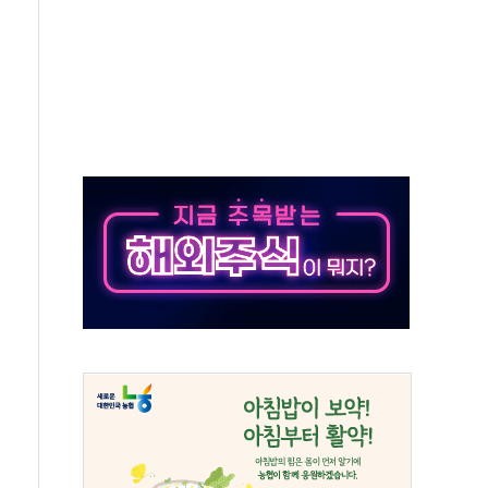
 우려
'격차 확대'
며 상승… STOXX 600 지수는 나흘 연속 최고치