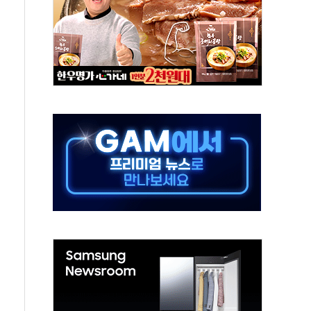
발표...김민석 50.30% 정청래 41.94% 송영길 7.76%
객 400명 맞이…"마음 잇는 시간 되길"
 지급 확정되나…재상고 앞두고 막판 셈법
'행복상자' 전달
극기 거꾸로' 논란…이틀만에 철거
 예술·체육요원 최대 33% 감축
 역대 최대폭 감소한 9.4%↓…유통업계 양극화 심화
 특사'로 콜롬비아 대통령 취임식 참석
시간당 30mm 강한 비...호우 피해 없어