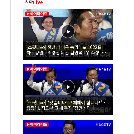
스팟
Live
[스팟Live] 정청래 대구 승리에도 1622표
차…강원·TK 경선 이긴 김민석 1위 수성 |
26.08.09 더불어민주당 당대표·최고위원 후
보 대구·경북 합동연설회
[스팟Live] “맞습니다! 교체해야 합니다!”…
정청래, 지도부 교체 주장 ‘정면돌파’ |
26.08.09 더불어민주당 당대표·최고위원 후
보 대구·경북 합동연설회