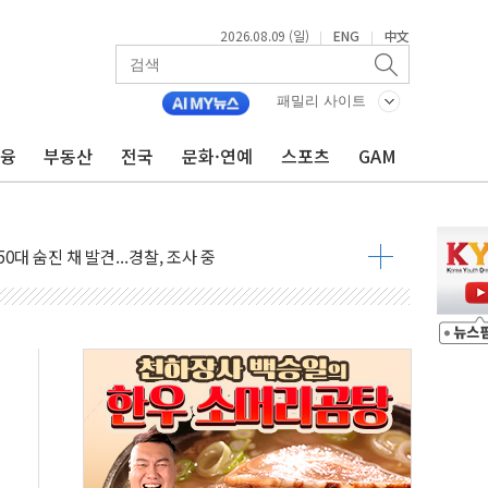
2026.08.09 (일)
ENG
中文
|
|
패밀리 사이트
.'두천~하당'·'올미골교' 차량 통행 선제 제한
금융
부동산
전국
문화·연예
스포츠
GAM
고 발생…작업자 1명 숨져
철강 AI융합실증센터' 들어선다
대 숨진 채 발견...경찰, 조사 중
.48%p 차 선두 유지...金 46.01% vs 鄭 44.53%
기 당선...합산득표율 68.63%
해 10대 구속…범행 후 반려견도 죽여
 정청래에 승리…金 48.54% vs 鄭 44.40%
경선 결과...김민석 48.54% 정청래 44.40%
발표...김민석 47.37% 정청래 45.71% 송영길 6.92%
발표...정청래 47.82% 김민석 46.35% 송영길 5.83%