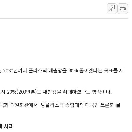
[속보] 민주, 강원 경선 결과 
가
가
정재헌 CEO, SKT 장기고
최태원, 노소영에 9440억
하나금융, 명동 소상공인에 
인천시 광복절 현수막 '태
병무청, 보충역 전면 손질…
홈플러스發 대형마트 판매,
윤준병·이해민 의원, '정부
는 2030년까지 플라스틱 배출량을 30% 줄이겠다는 목표를 세
'호우·산사태 주의보' 울진 
나머지 20%(200만톤)는 재활용을 확대하겠다는 방침이다.
 국회 의원회관에서 '탈플라스틱 종합대책 대국민 토론회'를
책 시급