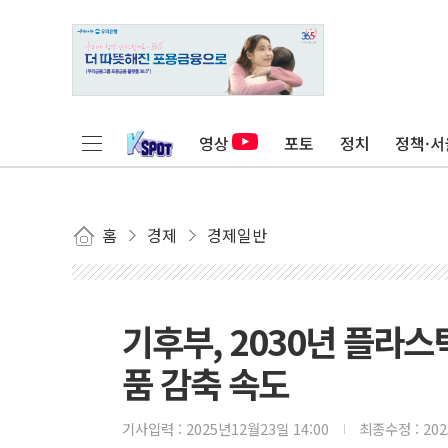
영상
포토
정치
정책·서
홈
경제
경제일반
기후부, 2030년 플라
품 감축 속도
기사입력 :
2025년12월23일 14:00
최종수정 :
20