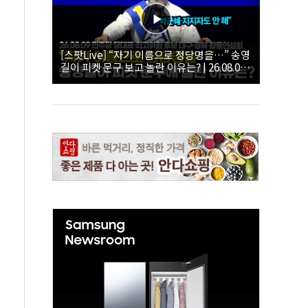
[스팟Live] “자기 이름으로 정당명을…” 송영
길이 피켓 문구 보고 놀란 이유는? | 26.08.09
더불어민주당 당대표·최고위원 후보 대구·경
북 합동연설회