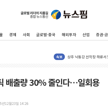
125mm 폭우 쏟아진 울진..
울
경제
사회
글로벌·중국
해외투자
산업
증권·
평택 진위면 공장서 질식사
포항 블루밸리 국가산단에 '
상주 낙동강 선착장 하류서 50
속보
[종합] 김민석, 정청래에 누적 1
민주당 경북도당위원장에 오중
인천서 말다툼 중 어머니 살
스틱 배출량 30% 줄인다…일회용
김민석, 강원·대구·경북 경선서
[속보] 민주, 강원·대구·경북 
[속보] 민주, 경북 경선 결과 
25년12월23일 14:26
[속보] 민주, 대구 경선 결과 