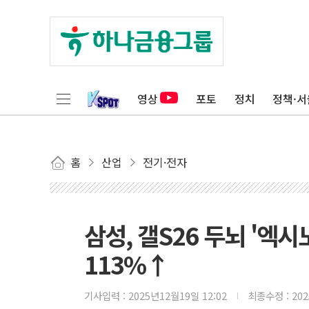
영상
포토
정치
정책·서
홈
산업
전기·전자
삼성, 갤S26 두뇌 '엑시
113%↑
기사입력 :
2025년12월19일 12:02
최종수정 :
20