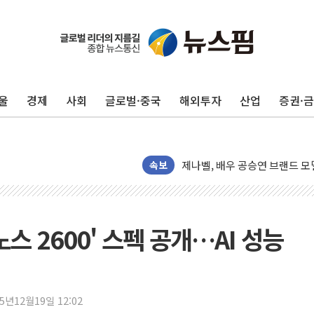
울
경제
사회
글로벌·중국
해외투자
산업
증권·
[뉴스핌 이 시각 PICK] 李, 오
카드사 고객 유입 창구 된 '트
제나벨, 배우 공승연 브랜드 모
트럼프, 폴리실리콘·태양광에 1
속보
[채권/외환] 국제유가 급등에 
트럼프, '원정출산 시민권 차
트럼프 "이란전 조만간 끝날 것
노스 2600' 스펙 공개…AI 성능
현대리바트, 원가 개선으로 실적
"세금 부담 덜자"…비거주 1주
세금 부담 커진 고가 1주택자
25년12월19일 12:02
[금/유가] 이란의 호르무즈 해