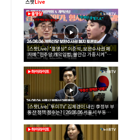
스팟
Live
[스팟Live] *풀영상* 이준석, 보완수사권 폐
지에 "민주당 개악입법, 불안감 가중시켜"｜
26.08.06 개혁신당 보완수사권 폐지 토론회
[스팟Live] '투미TV' 김제경이 내린 李정부 부
동산 정책 점수는? | 26.08.06 서울시 부동산
대토론회