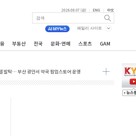
2026.08.07 (금)
ENG
中文
|
|
패밀리 사이트
금융
부동산
전국
문화·연예
스포츠
GAM
늘 부동산 2차 회의 外
래블카드'…휴가철 넘어 장기 고객 묶는다
델 발탁… 부산 광안서 약국 팝업스토어 운영
5% 관세…한국 등엔 '합산 상한' 적용
미 국채금리·달러 동반 상승…시장, 美 고용지표 촉각
단' 행정명령 서명…출생시민권 제한 재시동
"…군수품 부족설 일축 "막대한 무기 보유"
 방어…다음 과제는 '외형 확대'
택자 귀환 조짐에 전월세시장 '긴장'
…맞교환·재매수·다운사이징 '저울질'
협 통항 제한 검토에 유가 3% 급등…금값 보합