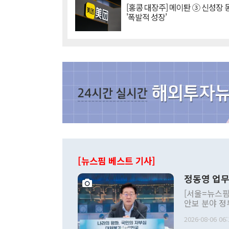
[홍콩 대장주] 메이퇀 ③ 신성장
'폭발적 성장'
[뉴스핌 베스트 기사]
정동영 업무
[서울=뉴스핌
안보 분야 정
평화공존 발전
2026-08-06 06:
발언 중에는 