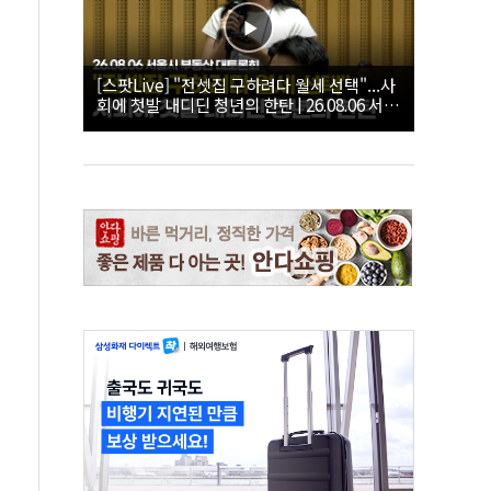
[스팟Live] "전셋집 구하려다 월세 선택"...사
회에 첫발 내디딘 청년의 한탄 | 26.08.06 서울
시 부동산 대토론회