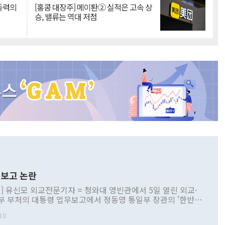
 동력의
[홍콩 대장주] 메이퇀② 실적은 고속 상
승, 밸류는 역대 저점
보고 논란
] 유신모 외교전문기자 = 청와대 영빈관에서 5일 열린 외교·
부 부처의 대통령 업무보고에서 정동영 통일부 장관의 '한반도
 구상'과 업무보고 발언이 논란을 빚고 있다. 이날 정 장관의
10
정부 내 조율을 거치지 않은 사안을 정책으로 추진하겠다고 공