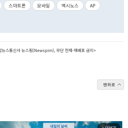
스마트폰
모바일
엑시노스
AP
뉴스통신사 뉴스핌(Newspim), 무단 전재-재배포 금지>
맨위로
더보기
arrow_forward_ios