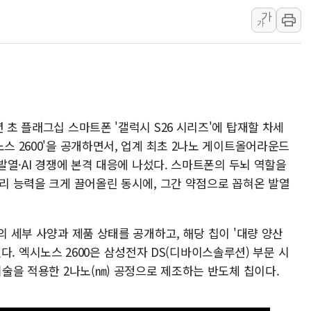
가
뉴욕증시, 유가·금리 부담에 하
가
이란, 오만과 호르무즈 해협 재
[민주 당권주자 일정] 송영길·정
李대통령, 오늘 오후 2시 부동
[오늘의 정치일정] 8월 7일(금)
[오늘의 국회일정] 상임위·세미
 초 플래그십 스마트폰 '갤럭시 S26 시리즈'에 탑재할 차세
이란, 美·이스라엘 선박 호르무
노스 2600'을 공개하면서, 업계 최초 2나노 게이트올어라운드
·발열·AI 경쟁에 본격 대응에 나섰다. 스마트폰의 두뇌 역할을
유럽증시, 견조한 실적 소화하며
처리 능력을 크게 끌어올린 동시에, 그간 약점으로 꼽혀온 발열
리투아니아 국방 "러, 우크라 
의 세부 사양과 제품 상태를 공개하고, 해당 칩이 '대량 양산
 밝혔다. 엑시노스 2600은 삼성전자 DS(디바이스솔루션) 부문 시
 기술을 적용한 2나노(㎚) 공정으로 제조하는 반도체 칩이다.