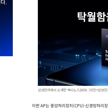
삼성전자에서 소개한 엑시노스2600. [사진=삼성전
이번 AP는 중앙처리장치(CPU)·신경망처리장