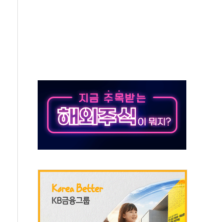
락…다우 5거래일 랠리 '마침표'
개방 합의 막바지.."美와 직접 협상 없어"
청래·김민석 후보 - 8월 7일
산정책 2차 점검회의…주택 공급 대책 막바지 조율
나·기자회견·주요 정당 - 8월 7일
즈 통항 제한 추진…美 "통행 막을 권한 없어"
 대부분 상승… "2분기 기업 순이익 21% 증가" 전망
드론으로 나토 회원국 공격 검토… 거짓 깃발 작전"