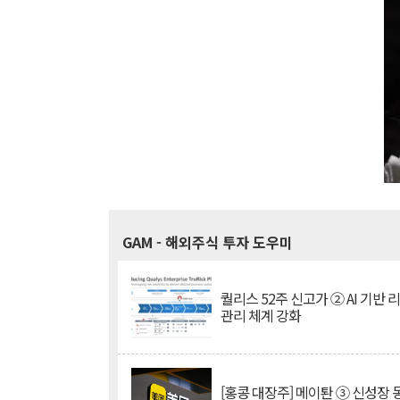
GAM
- 해외주식 투자 도우미
퀄리스 52주 신고가 ② AI 기반 
관리 체계 강화
[홍콩 대장주] 메이퇀 ③ 신성장