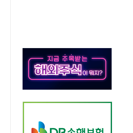
하는 '선봉'의 대민 봉사
미사일 1발 발사… 올해 10번째·42일 만 도발
 새 안보 위기… 반군·마약카르텔이 습득해 전투 활용
어선 구조
무해한 표면 부식 물질"
분만에 진화...외국인 노동자 숨져
즌2
축 피해 최소화 '총력 대응'
유입에도 박스권…美 암호화폐 법안 처리 여부도 변수