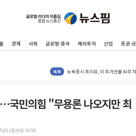
울
경제
사회
글로벌·중국
해외투자
산업
증권·
뉴욕증시 개장 전 특징주...모더나
김정관 장관 "영업이익 N% 성과급
뉴욕증시 프리뷰, 미 주가선물 AI주
청와대, 북한 단거리 탄도미사일 발사
속보
금값 7주 만에 최고…美 고용 둔화·
[인도증시] 중동 긴장 완화에 실적 호
러, 1인칭시점 드론으로 우크라 민간
국…국민의힘 "무용론 나오지만 최
[베트남 증시] 지수 하락 속 'DGC
'월가의 황제' 다이먼 "금융시장 레
양주 섬유염색공장서 화재 1명 중상…
25년12월18일 16:58
김정관 산업부 장관 "주 52시간 손봐