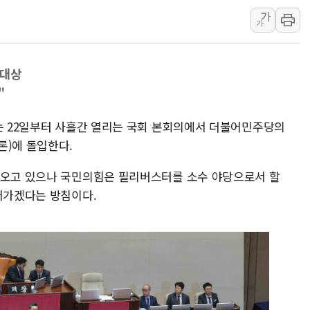
가
해군 1함대 창설 80주년…지역과 함께
가
[3보] 북, 원산서 동해로 단거리 탄도
우크라 드론 전술, 중남미 콜롬비아에
 대상
동해해경, 독도 해상서 부유물 감긴 
"
주한미군 "오산기지 누출, 백린 아닌 
구미 폐염산처리업체서 불 2시간30여
오는 22일부터 사흘간 열리는 국회 본회의에서 더불어민주당의
해군과 함께하는 '불금전파, 송정' 시
론)에 돌입한다.
강원도 폭염특보 11일째…온열질환·가
나오고 있으나 국민의힘은 필리버스터를 소수 야당으로서 할
[코인 시황] 비트코인, ETF 자금 
이어가겠다는 방침이다.