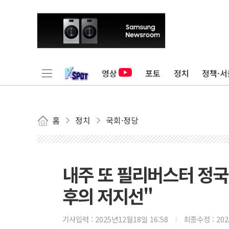
영상
포토
정치
정책·서
홈
정치
국회·정당
내주 또 필리버스터 정
후의 저지선"
기사입력 :
2025년12월18일 16:58
최종수정 :
20