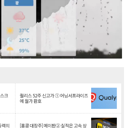
Mute
리스크
퀄리스 52주 신고가 ① 어닝서프라이즈
에 월가 환호
 동력의
[홍콩 대장주] 메이퇀② 실적은 고속 상