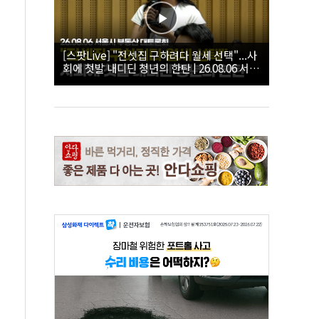
[스팟Live] "전셋집 구하려다 월세 선택"...사
회에 첫발 내디딘 청년의 한탄 | 26.08.06 서울
시 부동산 대토론회