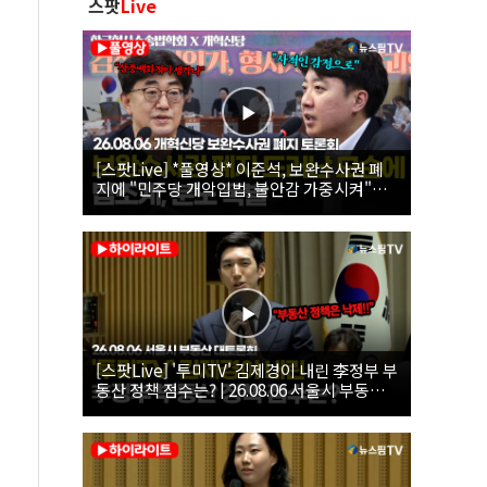
스팟
Live
[스팟Live] *풀영상* 이준석, 보완수사권 폐
지에 "민주당 개악입법, 불안감 가중시켜"｜
26.08.06 개혁신당 보완수사권 폐지 토론회
[스팟Live] '투미TV' 김제경이 내린 李정부 부
동산 정책 점수는? | 26.08.06 서울시 부동산
대토론회