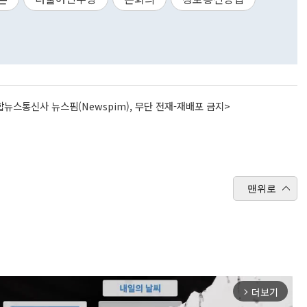
뉴스통신사 뉴스핌(Newspim), 무단 전재-재배포 금지>
맨위로
더보기
arrow_forward_ios