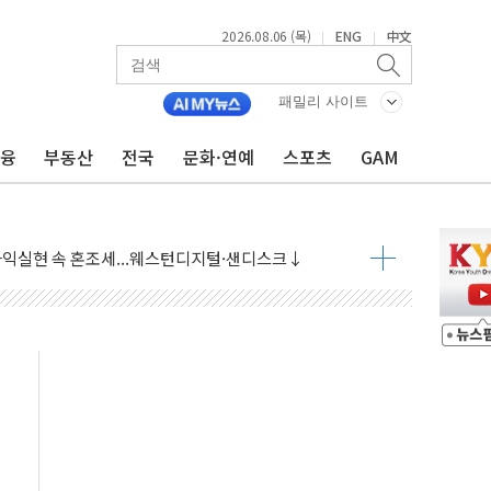
2026.08.06 (목)
ENG
中文
|
|
패밀리 사이트
금융
부동산
전국
문화·연예
스포츠
GAM
·아이온큐·도어대시↑ VS 샌디스크·피그마·앱러빈↓
 반대…상법·자본시장법 개정 논의"
 차익실현 속 혼조세...웨스턴디지털·샌디스크↓
에 긴급 안보 점검회의
호르무즈 재개방 기대에 강세
조까지, 상승...호실적 보고 기업 상승세 뚜렷
인 '사파리' 공격… 시민들 공포감 극대화 전략
' 임시 주총 기대감에 홀로 상한가…마진 잔액은 사상 최고
버리지 위험수위…숨은 차입이 더 큰 변수"
대응 1단계 진압 중
야, 경쟁상대 中과 비교해야"