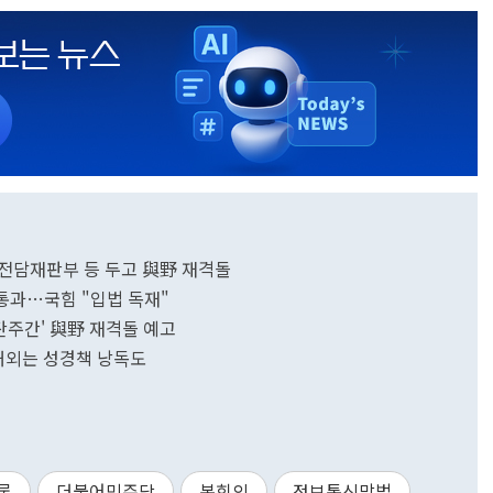
란전담재판부 등 두고 與野 재격돌
 통과…국힘 "입법 독재"
탄주간' 與野 재격돌 예고
…해외는 성경책 낭독도
론
더불어민주당
본회의
정보통신망법