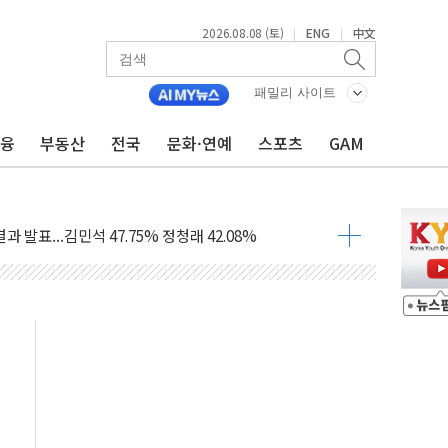
2026.08.08 (토)
ENG
中文
|
|
산사태 주의보'...경북도, 호우 피해·통제구간 없어
%p' 차 재역전 성공...金 45.42% vs 鄭 44.56%
패밀리 사이트
·정청래·김민석 당대표 후보
금융
부동산
전국
문화·연예
스포츠
GAM
 정청래에 승리...47.75% vs 42.08%
과 발표...김민석 47.75% 정청래 42.08%
표...김민석 45.09% 정청래 43.27% 송영길 11.63%
표...김민석 52.64% 정청래 39.89% 송영길 7.47%
0~8.14)
…공습 한계·탄약 부족 현실화
50㎜ 폭우…강원 동해안 강한 비 이어져
 환경미화원 수거차에 치여 사망
동…60대 남성 2명 숨져
보는 일 없게"…'결혼 페널티' 22개 과제 손본다