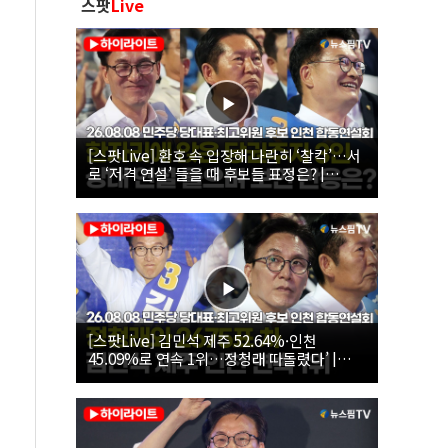
스팟
Live
[스팟Live] 환호 속 입장해 나란히 ‘찰칵’…서
로 ‘저격 연설’ 들을 때 후보들 표정은? |
26.08.08 더불어민주당 당대표·최고위원 후
보 인천 합동연설회
[스팟Live] 김민석 제주 52.64%·인천
45.09%로 연속 1위…정청래 따돌렸다’ |
26.08.08 더불어민주당 당대표·최고위원 후
보 인천 합동연설회