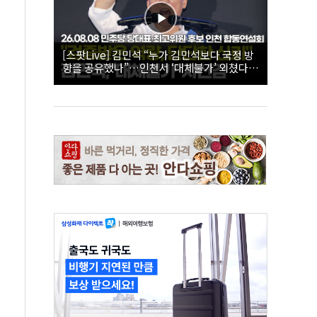
[스팟Live] 김민석 “누가 김민석보다 국정 방
향을 공유했나”…인천서 ‘대체불가’ 외쳤다 |
26.08.08 더불어민주당 당대표·최고위원 후
보 인천 합동연설회