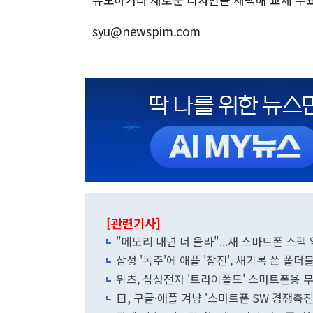
syu@newspim.com
[관련기사]
"메모리 내년 더 올라"...새 스마트폰 스
삼성 '독주'에 애플 '참전', 새기록 쓴 폴더
위츠, 삼성전자 '트라이폴드' 스마트폰용 
日, 구글·애플 겨냥 '스마트폰 SW 경쟁촉진