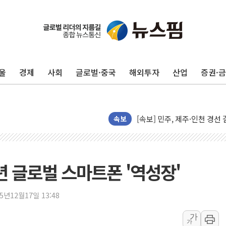
울진·영덕 '호우특보'-포항 '
[종합] 김민석, 정청래에 '0.86
인천 합동연설회 나선 송영길
울
경제
사회
글로벌·중국
해외투자
산업
증권·
김민석, 2주차 제주·인천 경선서
인사하는 김민석 당대표 후보
[속보] 민주, 제주·인천 경선 결
[속보] 민주, 인천 경선 결과 발
속보
[속보] 민주, 제주 경선 결과 발
이번주 국내 주요 금융일정(8.1
美, 이란전 출구전략 만지작
년 글로벌 스마트폰 '역성장'
강릉·동해·삼척 시간당 최대 
폐기물 수거하다 참변…60대
25년12월17일 13:48
서울 중랑구 주택가서 흉기 난
가
가
李대통령 "결혼 때문에 손해 