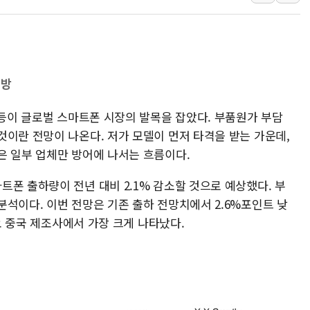
여수 오동도 인근 해상서 모
추미애, '위안부' 피해자 기림
인천 선재도 갯벌서 해루질 중
인천서 말다툼 중 어머니 흉기
선방
'화합' 꺼낸 김민석에 '뻔뻔
급등이 글로벌 스마트폰 시장의 발목을 잡았다. 부품원가 부담
李대통령, ISA 개편 재검토 
것이란 전망이 나온다. 저가 모델이 먼저 타격을 받는 가운데,
은 일부 업체만 방어에 나서는 흐름이다.
폰 출하량이 전년 대비 2.1% 감소할 것으로 예상했다. 부
석이다. 이번 전망은 기존 출하 전망치에서 2.6%포인트 낮
주요 중국 제조사에서 가장 크게 나타났다.