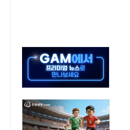
터보트 전복…1명 사망·1명 실종
의 날 참석..."국제적 시민 연대로 목소리 내야"
 실종 60대 나흘만에 숨진 채 발견
 살해 10대 아들 체포
' 받아친 정청래…제주 연설서 신경전 고조
지시…與 "적극 환영"·野 "졸속 국정"