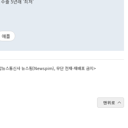
 수출 5년래 '최저'
애플
뉴스통신사 뉴스핌(Newspim), 무단 전재-재배포 금지>
맨위로