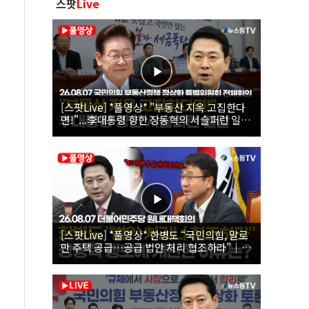
스팟
Live
[스팟Live] *풀영상* "부동산 지옥 고집한다
면!"...李대통령 향한 장동혁의 서슬퍼런 일갈
| 26.08.07 국민의힘 부동산정책 정상화 특별
위원회 전체회의
[스팟Live] *풀영상* 한병도 “국민의힘, 말로
만 주택 공급…공급 법안 처리 협조하라”｜
26.08.07 더불어민주당 원내대책회의