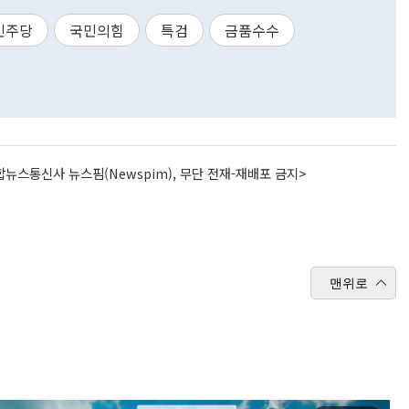
민주당
국민의힘
특검
금품수수
뉴스통신사 뉴스핌(Newspim), 무단 전재-재배포 금지>
맨위로