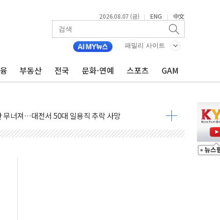
2026.08.07 (금)
ENG
中文
|
|
패밀리 사이트
금융
부동산
전국
문화·연예
스포츠
GAM
침수 예측"…건설연, AI 위험기상 기술 개발
세액공제·인증제도 개선 수혜 기대"
 무너져…대전서 50대 일용직 추락 사망
출 풀고 재개발·재건축 촉진하는 것이 부동산 정상화"
'尹 관저 이전 감사 무마' 유병호 감사위원 구속 기소
이버…내년 AI 팩토리 매출 본격화
원 환시 개입...4월 말 '56조원' 사상 최대
재단, 스타트업 지원 프로그램 성료
사기 혐의' 차가원 대표 구속 송치
놓고 국민만 잡아"