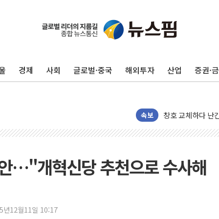
울
경제
사회
글로벌·중국
해외투자
산업
증권·
"최대 2시간 앞서 
유니슨 "국내생산
창호 교체하다 난간
속보
장동혁 "규제와 대
[속보] 종합특검, 
AI에 승부 건 네
 제안…"개혁신당 추천으로 수사해
日, 4~6월 105조
오렌지플래닛 창업
경찰, '300억대 
25년12월11일 10:17
장동혁 "집값 올려