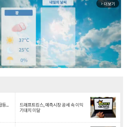
더보기
arrow_forward_ios
Mute
등...
드래프트킹스, 예측시장 공세 속 이익
기대치 미달