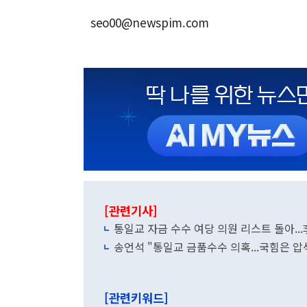
seo00@newspim.com
[관련기사]
통일교 자금 수수 여당 의원 리스트 돌아..
송언석 "통일교 금품수수 의혹...국힘은 압
[관련키워드]