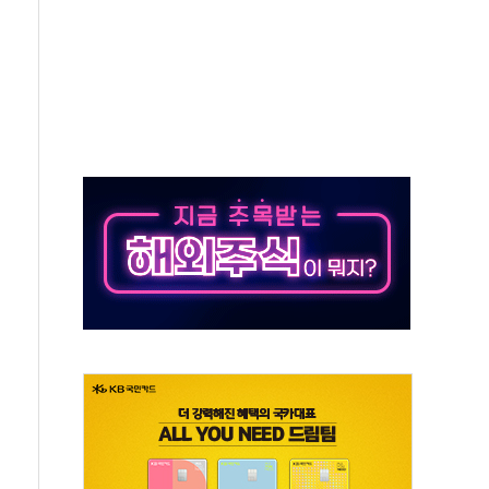
 책임' 임성근 전 사단장 항소심도 징역 3년 선고
 특별위원회 전체회의서 발언하는 장동혁 대표
스텔 살인' 50대 남성 구속 송치
육박 7년 새 7배 늘었다...폭염 대책비는 8.6배 증가
혹한 여름"…구윤철, 쪽방촌 폭염 대응상황 점검
유럽 패싱… '유로화 팔아 엔화 부양' 사후 통보만
…'닥터 코퍼'가 말하는 경기 신호가 달라졌다
 노선 재개...3년 2개월 만
다양성 제고 특별 위원회 위촉장 수여식 및 1차 회의
규모 美 전력 케이블 수주