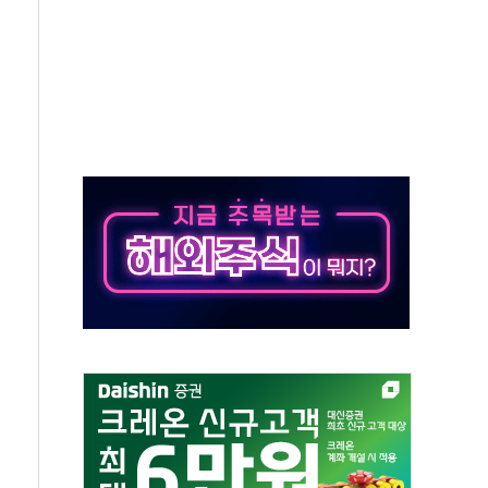
…공습 한계·탄약 부족 현실화
50㎜ 폭우…강원 동해안 강한 비 이어져
 환경미화원 수거차에 치여 사망
동…60대 남성 2명 숨져
보는 일 없게"…'결혼 페널티' 22개 과제 손본다
터보트 전복…1명 사망·1명 실종
의 날 참석..."국제적 시민 연대로 목소리 내야"
 실종 60대 나흘만에 숨진 채 발견
 살해 10대 아들 체포
' 받아친 정청래…제주 연설서 신경전 고조