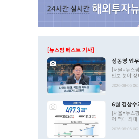
[뉴스핌 베스트 기사]
정동영 업무
[서울=뉴스핌
안보 분야 정
평화공존 발전
2026-08-06 06:
발언 중에는 
언한 것이 있
령은 공개적으
6월 경상수
주의적 희망에
관의 대북 정
[서울=뉴스핌
관 부처 장관
어 역대 최대
관의 무리한 
출 호조로 월
다. [정동영 통일부 장관이 지난달 23일 오후 서울 종로구 정부서울청사에
2026-08-06 08:
료=한국은행] 한국은행이 6일 발표한 '2026년 6월 국제수지(잠정)'에
서 취임 1주년 
면 지난 6월