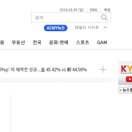
2026.08.09 (일)
ENG
中文
|
|
패밀리 사이트
금융
부동산
전국
문화·연예
스포츠
GAM
투입…고수온 양식장 복구·지원 '총력'
산사태 주의보'...경북도, 호우 피해·통제구간 없어
%p' 차 재역전 성공...金 45.42% vs 鄭 44.56%
·정청래·김민석 당대표 후보
 정청래에 승리...47.75% vs 42.08%
과 발표...김민석 47.75% 정청래 42.08%
표...김민석 45.09% 정청래 43.27% 송영길 11.63%
표...김민석 52.64% 정청래 39.89% 송영길 7.47%
0~8.14)