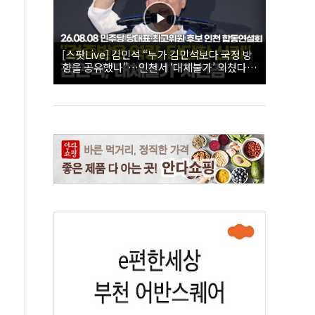
[스팟Live] 김민석 “누가 김민석보다 국정 방
향을 공유했나”…인천서 ‘대체불가’ 외쳤다 |
26.08.08 더불어민주당 당대표·최고위원 후
보 인천 합동연설회