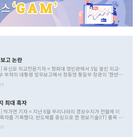
보고 논란
] 유신모 외교전문기자 = 청와대 영빈관에서 5일 열린 외교·
부 부처의 대통령 업무보고에서 정동영 통일부 장관의 '한반도
 구상'과 업무보고 발언이 논란을 빚고 있다. 이날 정 장관의
10
정부 내 조율을 거치지 않은 사안을 정책으로 추진하겠다고 공
는가 하면 사실 관계에 맞지 않은 설명도 있었다. 이재명 대통
로 신중을 기해 달라고 경고했고, 조현 외교부 장관은 '이상
지 최대 흑자
 근거한 비현실적 구상'이라는 비판을 내놨다. 그동안 정 장
책 관련 발언이 물의를 빚은 적은 여러 번 있지만 대통령과 유
] 박가연 기자 = 지난 6월 우리나라의 경상수지가 전월에 이
이 공개적으로 부정적 입장을 표명한 것은 이례적이다. 정 장
 흑자를 기록했다. 반도체를 중심으로 한 정보기술(IT) 품목 수
대북 접근법과 월권을 제어해야 한다는 목소리도 높아지고 있
간 상품수출이 처음으로 1000억달러를 넘어선 영향이다. [자
00
 따르
기자간담회를 하고 있다. [사진=통일부] 2026.07.23 ◆통일
 경상수지는 497억3000만달러 흑자로 집계됐다. 전월(386억