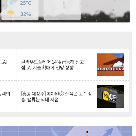
Mute
.AI
클라우드플레어 14% 급등해 신고
점...AI 지출 확대에 전망 상향
 동력의
[홍콩 대장주] 메이퇀② 실적은 고속 상
승, 밸류는 역대 저점