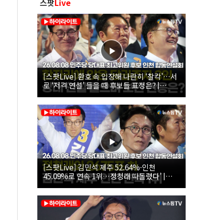
스팟
Live
[스팟Live] 환호 속 입장해 나란히 ‘찰칵’…서
로 ‘저격 연설’ 들을 때 후보들 표정은? |
26.08.08 더불어민주당 당대표·최고위원 후
보 인천 합동연설회
[스팟Live] 김민석 제주 52.64%·인천
45.09%로 연속 1위…정청래 따돌렸다’ |
26.08.08 더불어민주당 당대표·최고위원 후
보 인천 합동연설회