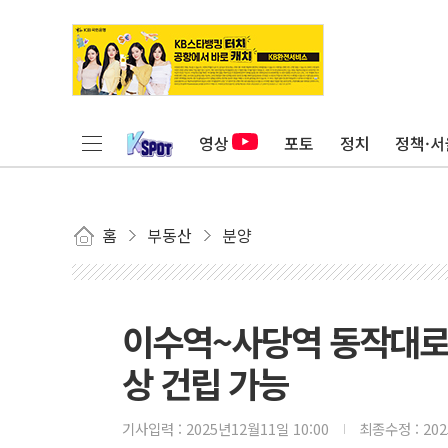
영상
포토
정치
정책·서
홈
부동산
분양
이수역~사당역 동작대로변
상 건립 가능
기사입력 :
2025년12월11일 10:00
최종수정 :
20