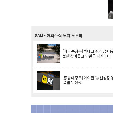
GAM
- 해외주식 투자 도우미
[미국 특징주] 빅테크 주가 급반등..
불안 잦아들고 낙관론 되살아나
[홍콩 대장주] 메이퇀 ③ 신성장
'폭발적 성장'