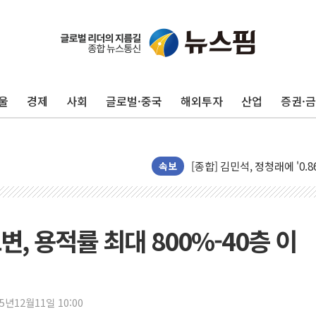
울
경제
사회
글로벌·중국
해외투자
산업
증권·
포항시 재난예산 40억 긴급 
울진·영덕 '호우특보'-포항 '
[종합] 김민석, 정청래에 '0.86
속보
인천 합동연설회 나선 송영길
김민석, 2주차 제주·인천 경선서
인사하는 김민석 당대표 후보
, 용적률 최대 800%-40층 이
[속보] 민주, 제주·인천 경선 결
[속보] 민주, 인천 경선 결과 발
[속보] 민주, 제주 경선 결과 발
25년12월11일 10:00
이번주 국내 주요 금융일정(8.1