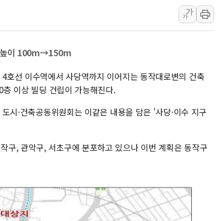
美, 이란전 출구전략 만지작
가
가
강릉·동해·삼척 시간당 최대 
폐기물 수거하다 참변…60대
높이 100m→150m
서울 중랑구 주택가서 흉기 난
李대통령 "결혼 때문에 손해 
철 4호선 이수역에서 사당역까지 이어지는 동작대로변의 건축
여수 오동도 인근 해상서 모
40층 이상 빌딩 건립이 가능해진다.
추미애, '위안부' 피해자 기림
0차 도시·건축공동위원회는 이같은 내용을 담은 '사당·이수 지구
인천 선재도 갯벌서 해루질 중
인천서 말다툼 중 어머니 흉기
'화합' 꺼낸 김민석에 '뻔뻔
구, 관악구, 서초구에 분포하고 있으나 이번 계획은 동작구