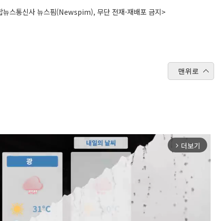
뉴스통신사 뉴스핌(Newspim), 무단 전재-재배포 금지>
맨위로
더보기
arrow_forward_ios