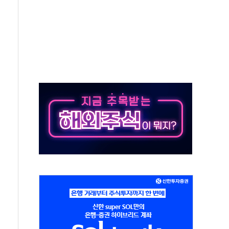
 호출 서비스
..지역축제 '불금전파, 송정'과 상생
비 본격화…'AI 데이터 기반 메디테크 혁신허브' 구상
로 출입 통제
추돌…1명 심정지·5명 부상
..진화헬기 3대 투입
 항소심도 징역 3년