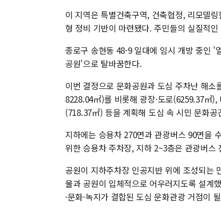
이 지역은 특별건축구역, 건축협정, 리모델링
형 정비 기반이 마련됐다. 주민들의 실질적인
종로구 송현동 48-9 일대에 임시 개방 중인 
공원'으로 탈바꿈한다.
이번 결정으로 문화공원과 도심 주차난 해소를
8228.04㎡)를 비롯해 광장·도로(6259.37㎡)
(718.37㎡) 등을 계획해 도심 속 시민 문화
지하에는 승용차 270면과 관광버스 90면을
위한 승용차 주차장, 지하 2~3층은 관광버스
공원이 지하주차장 인공지반 위에 조성되는 만
물과 공원이 입체적으로 어우러지도록 설계했
·문화·녹지가 결합된 도심 문화관광 거점이 될