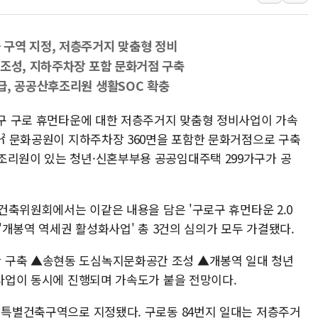
KTis, 02-114로 카카오 T 택시
해군1함대 '창설 80주년' 기념식.
구역 지정, 저층주거지 맞춤형 정비
원주시, 첨단의료복합단지 지정 준
 조성, 지하주차장 포함 문화거점 구축
삼척시, 무건리 이끼폭포 생태탐방
급, 공공산후조리원 생활SOC 확충
전남광주 화정역 인근 도로 4중 
로구 구로 휴먼타운에 대한 저층주거지 맞춤형 정비사업이 가속
청도 문수리 야산서 산불 진화 중.
0㎡ 문화공원이 지하주차장 360면을 포함한 문화거점으로 구축
'해병 순직 책임' 임성근 전 사단장
조리원이 있는 청년·신혼부부용 공공임대주택 299가구가 공
 건축위원회에서는 이같은 내용을 담은 '구로구 휴먼타운 2.0
 '개봉역 역세권 활성화사업' 총 3건의 심의가 모두 가결됐다.
 구축 ▲송현동 도심녹지문화공간 조성 ▲개봉역 일대 청년
 사업이 동시에 진행되며 가속도가 붙을 전망이다.
가 특별건축구역으로 지정됐다. 구로동 84번지 일대는 저층주거