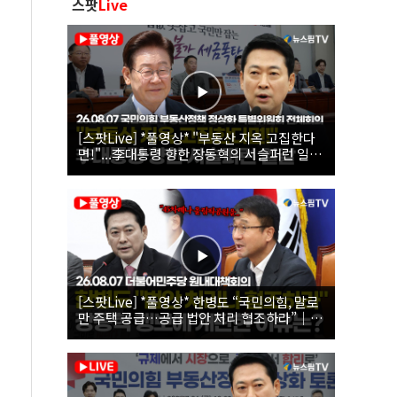
스팟
Live
[스팟Live] *풀영상* "부동산 지옥 고집한다
면!"...李대통령 향한 장동혁의 서슬퍼런 일갈
| 26.08.07 국민의힘 부동산정책 정상화 특별
위원회 전체회의
[스팟Live] *풀영상* 한병도 “국민의힘, 말로
만 주택 공급…공급 법안 처리 협조하라”｜
26.08.07 더불어민주당 원내대책회의