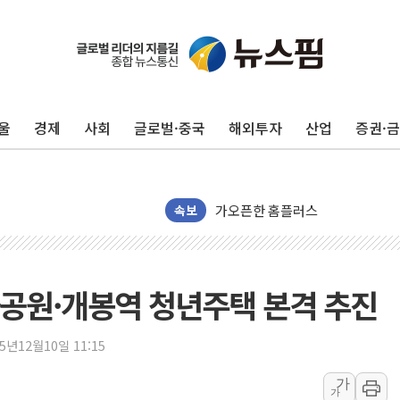
수박으로 여름 나는 하마
전남광주 구례 산불 32분 만에 주
울
경제
사회
글로벌·중국
해외투자
산업
증권·
캠코, 5918억원 규모 압류재산 15
[시승기] 공간·승차감 잡은 볼보 E
가오픈한 홈플러스
돌아온 홈플러스
속보
[종합] 청도 흥선리 야산 산불 1
한미 법카 제보자 "신동국과 무관
라인게임즈, '콰이어트' 테스트 참
공원·개봉역 청년주택 본격 추진
에어로케이항공, 청주-중국 청두 노
네이버, AI 브리핑 도입 후 블로그
25년12월10일 11:15
SKT, '8월 월간 럭키 페스타' 실시
가
가
LG헬로비전 '헬로모바일', 교보문