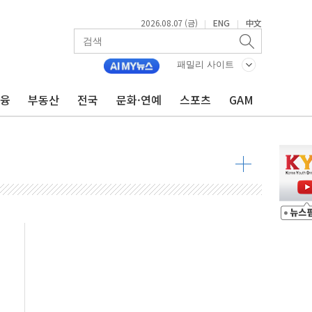
2026.08.07 (금)
ENG
中文
|
|
패밀리 사이트
불 진화...인명피해 없어
금융
부동산
전국
문화·연예
스포츠
GAM
06건 공매
X90…'올 터치'는 호불호
시간36분만에 주불진화....인명피해 없어
…자료는 전·현직 직원으로부터 확보"
가자 3만 명 돌파
선 운항허가 취득...중국 노선 다변화
 창작자 지원 규모 2배 확대
...휴대폰 결제 최대 6000원 할인
고 제휴 전자책 요금제 출시