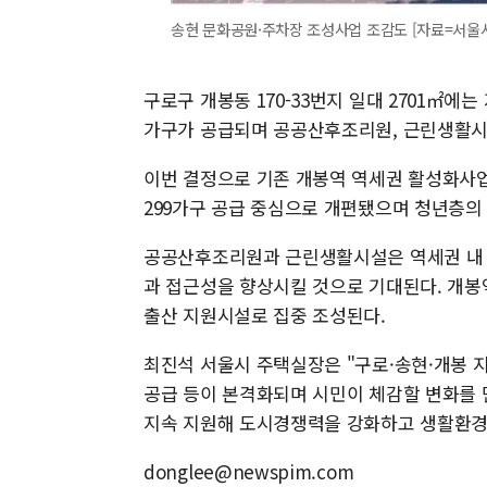
송현 문화공원·주차장 조성사업 조감도 [자료=서울
구로구 개봉동 170-33번지 일대 2701㎡에는
가구가 공급되며 공공산후조리원, 근린생활시
이번 결정으로 기존 개봉역 역세권 활성화사
299가구 공급 중심으로 개편됐으며 청년층
공공산후조리원과 근린생활시설은 역세권 내 
과 접근성을 향상시킬 것으로 기대된다. 개봉
출산 지원시설로 집중 조성된다.
최진석 서울시 주택실장은 "구로·송현·개봉 
공급 등이 본격화되며 시민이 체감할 변화를 
지속 지원해 도시경쟁력을 강화하고 생활환경
donglee@newspim.com