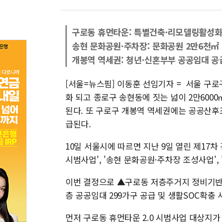
구로동 휴먼타운: 특별건축·리모델링활성화 
송현 문화공원·주차장: 문화공원 2만6천㎡
개봉역 역세권: 청년·신혼부부 공공임대 공
[서울=뉴스핌] 이동훈 선임기자 = 서울 구
화 되고 종로구 송현동에 짓는 넓이 2만600
된다. 또 구로구 개봉역 역세권에는 공공산후
급된다.
10일 서울시에 따르면 지난 9일 열린 제17차
시범사업', '송현 문화공원·주차장 조성사업',
이번 결정으로 ▲구로동 저층주거지 정비기반
층 공공임대 299가구 공급 및 생활SOC확충
먼저 구로동 휴먼타운 2.0 시범사업 대상지