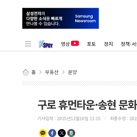
영상
포토
정치
정책·서
홈
부동산
분양
구로 휴먼타운·송현 문화
기사입력 :
2025년12월10일 11:15
최종수정 :
20