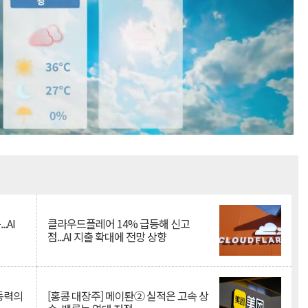
Mute
.AI
클라우드플레어 14% 급등해 신고
점...AI 지출 확대에 전망 상향
 동력의
[홍콩 대장주] 메이퇀② 실적은 고속 상