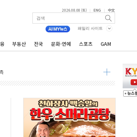
2026.08.08 (토)
ENG
中文
|
|
패밀리 사이트
금융
부동산
전국
문화·연예
스포츠
GAM
 구조
관측
 발효
8도 넘으면 중단
해소될 듯
것"