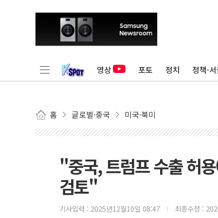
영상
포토
정치
정책·서
홈
글로벌·중국
미국·북미
"중국, 트럼프 수출 허용
검토"
기사입력 :
2025년12월10일 08:47
최종수정 :
20