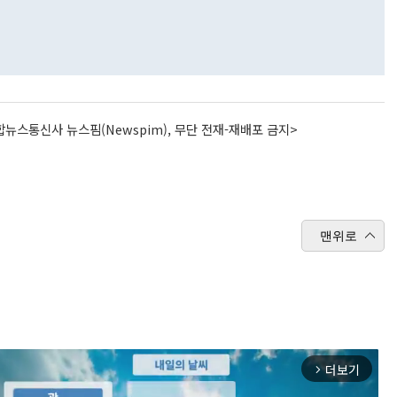
뉴스통신사 뉴스핌(Newspim), 무단 전재-재배포 금지>
맨위로
더보기
arrow_forward_ios