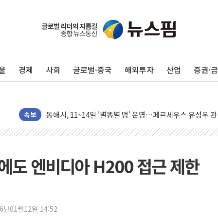
울
경제
사회
글로벌·중국
해외투자
산업
증권·
中 전방위 아파트 부양, 수도 베이징도 부동산 규제 철폐
인제 용대리 계곡서 수위 상승으로 피서객 7명 고립…전원
동해시, 11~14일 '별똥별 멍' 운영…페르세우스 유성우 
강원 중·남부 동해안 시간당 50mm 이상 폭우…호우경보
속보
청양 밭에서 일하던 90대 숨져…온열질환 여부 조사
폭염에 車 운전면허 기능시험 오전 집중 편성…체감온도 3
李대통령, 'ISA·주가누르기 방지법' 전면 재검토 지시
에도 엔비디아 H200 접근 제한
'호우 특보' 경북 울진 시간당 20~30mm 강한 비...가뭄 
주말 무더위·열대야 지속…내륙 곳곳 소나기
오세훈 "용산공원 주택 검토, 민주당 스스로 원칙 뒤집는 
26년01월12일 14:52
충북 주말 무더위 지속…청주·진천 35도, 곳곳 소나기