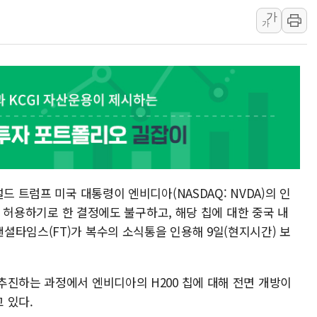
가
10월 보완수사권 폐지·공소청 출범…피해자들 '범죄 사각
가
한상협, 업계 개인정보 보안 새판 짠다…'자율규제단체' 
민주당, 오늘 제주·인천 경선 발표...김민석 '재역전' vs 정
뉴욕증시, 고용 쇼크에 금리 인상 우려 후퇴…S&P500 
트럼프, 쿡 연준 이사 해임 재추진…"26일까지 의혹 소명"
유럽증시, 美 고용 예상 밖 부진에 연준 금리 인상 가능성 
미 연준 매파 기세 꺾이나…고용 감소에 9월 동결 전망 우
[종합] 이슬람 수니파 3국, '공동방위협정' 체결… 이스라
트럼프, 백신·자폐증 행정명령 검토…"이르면 다음 주"
드 트럼프 미국 대통령이 엔비디아(NASDAQ: NVDA)의 인
출을 허용하기로 한 결정에도 불구하고, 해당 칩에 대한 중국 내
셜타임스(FT)가 복수의 소식통을 인용해 9일(현지시간) 보
추진하는 과정에서 엔비디아의 H200 칩에 대해 전면 개방이
 있다.