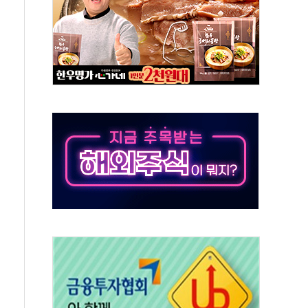
지대' 우려
타진
청래 '격차 확대'
최고치
 요구
낮아지며 상승… STOXX 600 지수는 나흘 연속 최고치
세
엘·이란 위협에 맞설 자체 억지력 강화