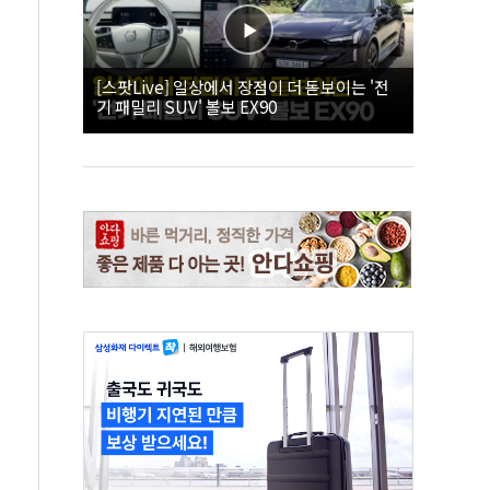
[스팟Live] 일상에서 장점이 더 돋보이는 '전
기 패밀리 SUV' 볼보 EX90