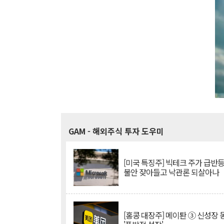
GAM
- 해외주식 투자 도우미
[미국 특징주] 빅테크 주가 급반등..
불안 잦아들고 낙관론 되살아나
[홍콩 대장주] 메이퇀 ③ 신성장