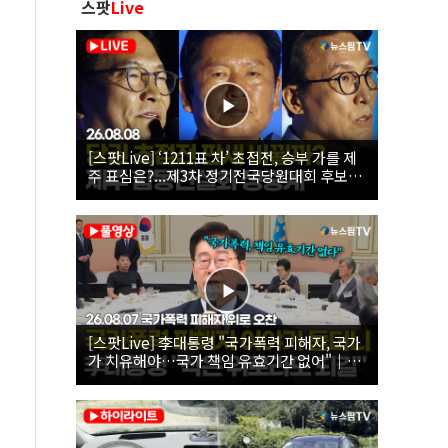
스팟
Live
[스팟Live] ‘1211표 차’ 초접전, 승부 가를 제
주 표심은?...제3차 정기전국당원대회 후보자
제주 합동연설회 생중계 | 26.08.08
[스팟Live] 李대통령 "국가폭력 피해자, 국가
가 치유해야…국가 책임 유효기간 없어"｜
26.08.07 국가폭력 피해자 위로 오찬