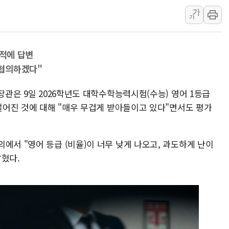
가
[오늘의 국회일정] 상임위·세미나·기
가
이란, 美·이스라엘 선박 호르무즈 
유럽증시, 견조한 실적 소화하며 대부
지적에 답변
리투아니아 국방 "러, 우크라 드론
협의하겠다"
구광모, 내주 실리콘밸리서 젠슨 황
뉴욕증시 개장 전 특징주...모더
장관은 9일 2026학년도 대학수학능력시험(수능) 영어 1등급
김정관 장관 "영업이익 N% 성과
 떨어진 것에 대해 "매우 무겁게 받아들이고 있다"면서도 평가
뉴욕증시 프리뷰, 미 주가선물 AI
청와대, 북한 단거리 탄도미사일 발
에서 "영어 등급 (비율)이 너무 낮게 나오고, 과도하게 난이
밝혔다.