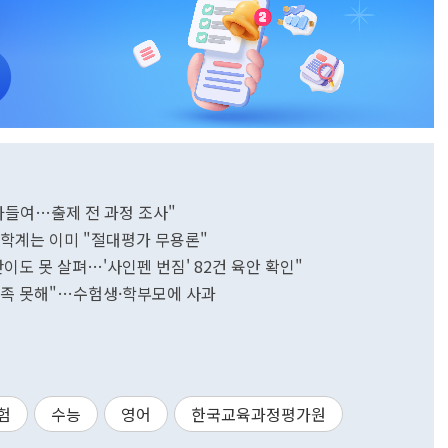
아들여…출제 전 과정 조사"
…학계는 이미 "절대평가 무용론"
난이도 못 살펴…'사인펜 번짐' 82건 육안 확인"
 충족 못해"…수험생·학부모에 사과
험
수능
영어
한국교육과정평가원