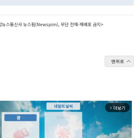
뉴스통신사 뉴스핌(Newspim), 무단 전재-재배포 금지>
맨위로
더보기
arrow_forward_ios