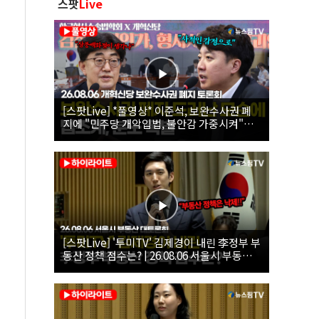
스팟
Live
[스팟Live] *풀영상* 이준석, 보완수사권 폐
지에 "민주당 개악입법, 불안감 가중시켜"｜
26.08.06 개혁신당 보완수사권 폐지 토론회
[스팟Live] '투미TV' 김제경이 내린 李정부 부
동산 정책 점수는? | 26.08.06 서울시 부동산
대토론회