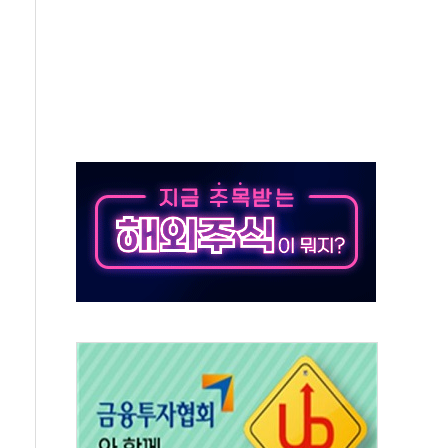
자회견·주요 정당 - 8월 7일
통항 제한 추진…美 "통행 막을 권한 없어"
분 상승… "2분기 기업 순이익 21% 증가" 전망
으로 나토 회원국 공격 검토… 거짓 깃발 작전"
 재회…로봇·AI 데이터센터·모빌리티 구체화
나·아이온큐·도어대시↑ VS 샌디스크·피그마·앱러빈↓
급 반대…상법·자본시장법 개정 논의"
주 차익실현 속 혼조세...웨스턴디지털·샌디스크↓
사에 긴급 안보 점검회의