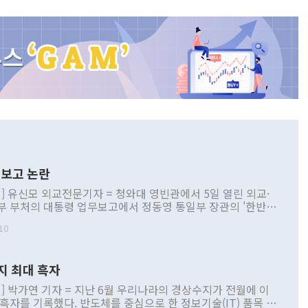
보고 논란
] 유신모 외교전문기자 = 청와대 영빈관에서 5일 열린 외교·
부 부처의 대통령 업무보고에서 정동영 통일부 장관의 '한반도
 구상'과 업무보고 발언이 논란을 빚고 있다. 이날 정 장관의
10
정부 내 조율을 거치지 않은 사안을 정책으로 추진하겠다고 공
는가 하면 사실 관계에 맞지 않은 설명도 있었다. 이재명 대통
로 신중을 기해 달라고 경고했고, 조현 외교부 장관은 '이상
지 최대 흑자
 근거한 비현실적 구상'이라는 비판을 내놨다. 그동안 정 장
책 관련 발언이 물의를 빚은 적은 여러 번 있지만 대통령과 유
] 박가연 기자 = 지난 6월 우리나라의 경상수지가 전월에 이
이 공개적으로 부정적 입장을 표명한 것은 이례적이다. 정 장
 흑자를 기록했다. 반도체를 중심으로 한 정보기술(IT) 품목 수