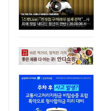
[스팟Live] "전셋집 구하려다 월세 선택"...사
회에 첫발 내디딘 청년의 한탄 | 26.08.06 서울
시 부동산 대토론회