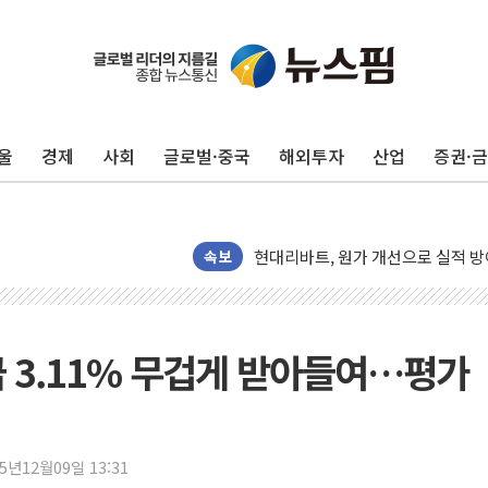
울
경제
사회
글로벌·중국
해외투자
산업
증권·
트럼프, '원정출산 시민권 차단' 
트럼프 "이란전 조만간 끝날 것"…
현대리바트, 원가 개선으로 실적 방
"세금 부담 덜자"…비거주 1주택자
속보
세금 부담 커진 고가 1주택자…맞
[금/유가] 이란의 호르무즈 해협 통
뉴욕증시, 유가·금리 부담에 하락…
급 3.11% 무겁게 받아들여…평가
이란, 오만과 호르무즈 해협 재개방 
[민주 당권주자 일정] 송영길·정청래
李대통령, 오늘 부동산 정책 점검 
25년12월09일 13:31
[오늘의 정치일정] 8월 7일(금)