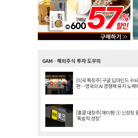
GAM
- 해외주식 투자 도우미
[미국 특징주] 구글 딥마인드 수
편…영국의 AI 경쟁력 유지 노력
[홍콩 대장주] 메이퇀 ③ 신성장
'폭발적 성장'