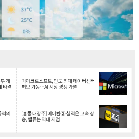
Mute
뇌부 개
마이크로소프트, 인도 최대 데이터센터
에 타격
허브 가동…AI 시장 경쟁 가열
 동력의
[홍콩 대장주] 메이퇀② 실적은 고속 상
승, 밸류는 역대 저점