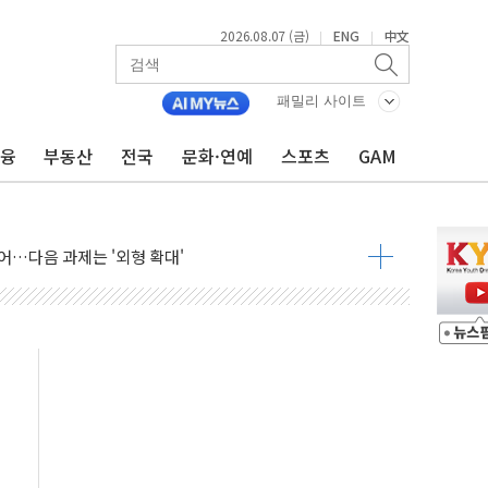
2026.08.07 (금)
ENG
中文
|
|
패밀리 사이트
금융
부동산
전국
문화·연예
스포츠
GAM
행정명령 서명…출생시민권 제한 재시동
군수품 부족설 일축 "막대한 무기 보유"
어…다음 과제는 '외형 확대'
 귀환 조짐에 전월세시장 '긴장'
교환·재매수·다운사이징 '저울질'
항 제한 검토에 유가 3% 급등…금값 보합
다우 5거래일 랠리 '마침표'
합의 막바지.."美와 직접 협상 없어"
·김민석 후보 - 8월 7일
2차 회의…주택 공급 대책 막바지 조율할 듯