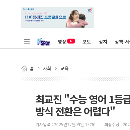
영상
포토
정치
정책·서
홈
사회
교육
최교진 "수능 영어 1등
방식 전환은 어렵다"
기사입력 :
2025년12월09일 13:30
최종수정 :
20