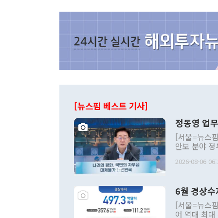
[뉴스핌 베스트 기사]
정동영 업무
[서울=뉴스핌
안보 분야 정
평화공존 발전
2026-08-06 06:
발언 중에는 
언한 것이 있
령은 공개적으
6월 경상수
주의적 희망에
관의 대북 정
[서울=뉴스핌
관 부처 장관
어 역대 최대