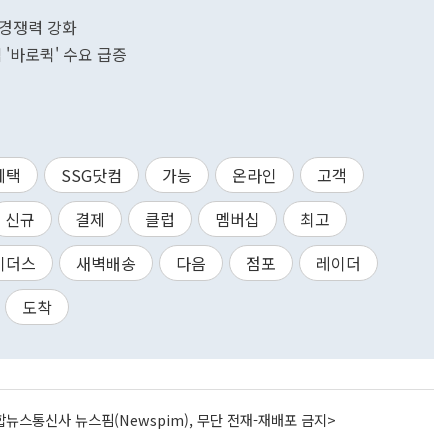
 경쟁력 강화
'바로퀵' 수요 급증
혜택
SSG닷컴
가능
온라인
고객
신규
결제
클럽
멤버십
최고
이더스
새벽배송
다음
점포
레이더
도착
뉴스통신사 뉴스핌(Newspim), 무단 전재-재배포 금지>