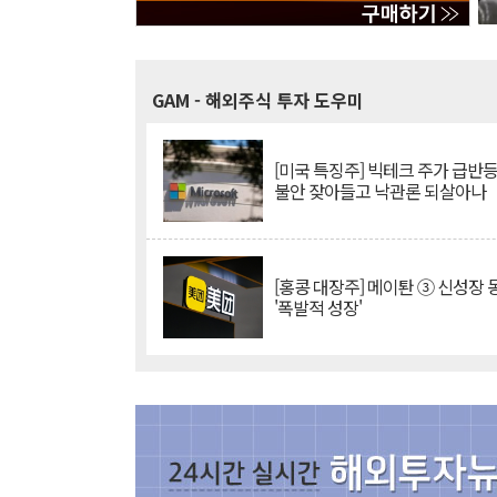
GAM
- 해외주식 투자 도우미
[미국 특징주] 빅테크 주가 급반등..
불안 잦아들고 낙관론 되살아나
[홍콩 대장주] 메이퇀 ③ 신성장
'폭발적 성장'