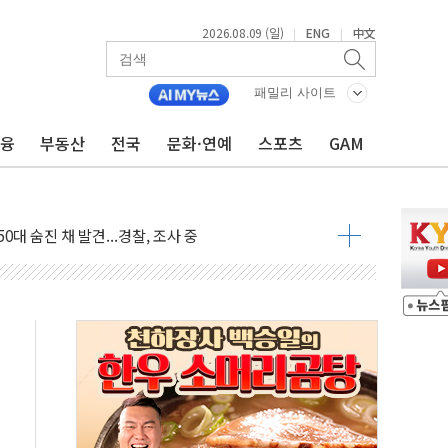
2026.08.09 (일)
ENG
中文
|
|
패밀리 사이트
금융
부동산
전국
문화·연예
스포츠
GAM
고 발생…작업자 1명 숨져
철강 AI융합실증센터' 들어선다
대 숨진 채 발견...경찰, 조사 중
1.48%p' 차 선두 유지...金 46.01% vs 鄭 44.53%
기 당선...합산득표율 68.63%
해 10대 구속…범행 후 반려견도 죽여
 정청래에 승리…金 48.54% vs 鄭 44.40%
경선 결과...김민석 48.54% 정청래 44.40%
발표...김민석 47.37% 정청래 45.71% 송영길 6.92%
발표...정청래 47.82% 김민석 46.35% 송영길 5.83%
발표...김민석 50.30% 정청래 41.94% 송영길 7.76%