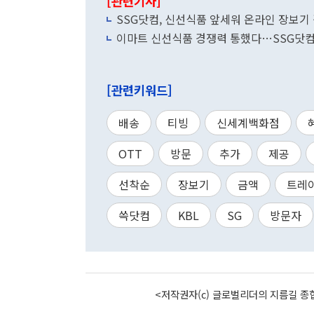
[관련기사]
SSG닷컴, 신선식품 앞세워 온라인 장보기
이마트 신선식품 경쟁력 통했다…SSG닷컴 
[관련키워드]
배송
티빙
신세계백화점
OTT
방문
추가
제공
선착순
장보기
금액
트레
쓱닷컴
KBL
SG
방문자
<저작권자(c) 글로벌리더의 지름길 종합