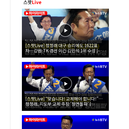
스팟
Live
[스팟Live] 정청래 대구 승리에도 1622표
차…강원·TK 경선 이긴 김민석 1위 수성 |
26.08.09 더불어민주당 당대표·최고위원 후
보 대구·경북 합동연설회
[스팟Live] “맞습니다! 교체해야 합니다!”…
정청래, 지도부 교체 주장 ‘정면돌파’ |
26.08.09 더불어민주당 당대표·최고위원 후
보 대구·경북 합동연설회