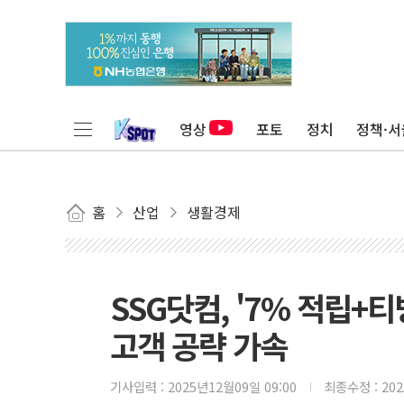
영상
포토
정치
정책·서
홈
산업
생활경제
SSG닷컴, '7% 적립+
고객 공략 가속
기사입력 :
2025년12월09일 09:00
최종수정 :
20