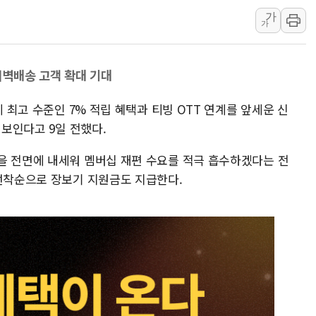
가
정재헌 CEO, SKT 장기고
가
최태원, 노소영에 9440억
하나금융, 명동 소상공인에 
새벽배송 고객 확대 기대
인천시 광복절 현수막 '태
병무청, 보충역 전면 손질…
계 최고 수준인 7% 적립 혜택과 티빙 OTT 연계를 앞세운 신
홈플러스發 대형마트 판매,
선보인다고 9일 전했다.
윤준병·이해민 의원, '정부
을 전면에 내세워 멤버십 재편 수요를 적극 흡수하겠다는 전
'호우·산사태 주의보' 울진 
 선착순으로 장보기 지원금도 지급한다.
여야, 황희 '버스 하우스' 공