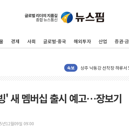
울
경제
사회
글로벌·중국
해외투자
산업
증권·
평택 진위면 공장서 질식사
포항 블루밸리 국가산단에 '
상주 낙동강 선착장 하류서 50
[종합] 김민석, 정청래에 누적 '
속보
민주당 경북도당위원장에 오중
인천서 말다툼 중 어머니 살
김민석, 강원·대구·경북 경선서
티빙' 새 멤버십 출시 예고…장보기
[속보] 민주, 강원·대구·경북 
[속보] 민주, 경북 경선 결과 
[속보] 민주, 대구 경선 결과 
25년12월09일 09:00
[속보] 민주, 강원 경선 결과 