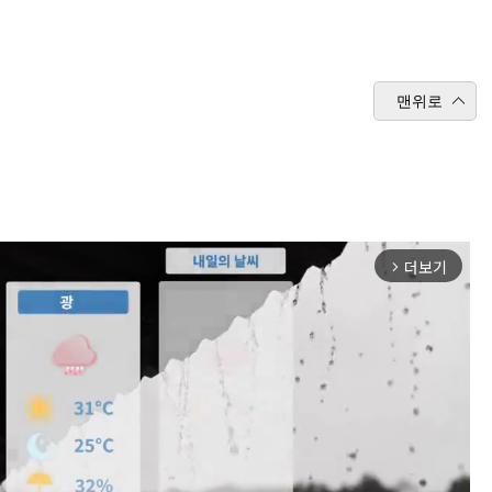
맨위로
더보기
arrow_forward_ios