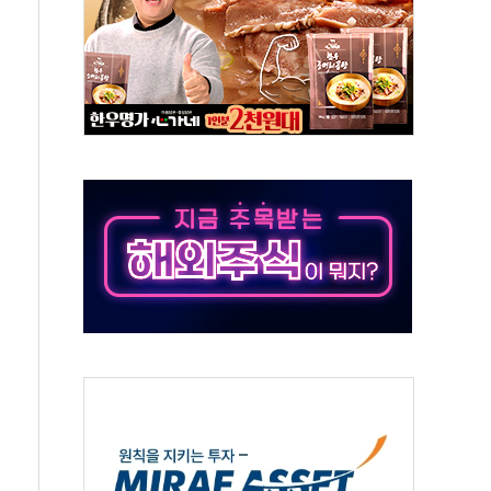
객 400명 맞이…"마음 잇는 시간 되길"
 지급 확정되나…재상고 앞두고 막판 셈법
'행복상자' 전달
극기 거꾸로' 논란…이틀만에 철거
 예술·체육요원 최대 33% 감축
 역대 최대폭 감소한 9.4%↓…유통업계 양극화 심화
 특사'로 콜롬비아 대통령 취임식 참석
시간당 30mm 강한 비...호우 피해 없어
방…野 "청년 우롱 기괴" vs 與 "송구한 해프닝"