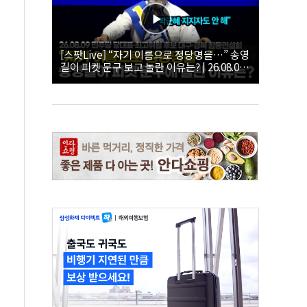
[스팟Live] “자기 이름으로 정당명을…” 송영
길이 피켓 문구 보고 놀란 이유는? | 26.08.09
더불어민주당 당대표·최고위원 후보 대구·경
북 합동연설회