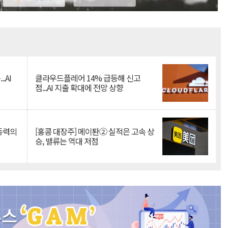
Mute
.AI
클라우드플레어 14% 급등해 신고
점...AI 지출 확대에 전망 상향
 동력의
[홍콩 대장주] 메이퇀② 실적은 고속 상
승, 밸류는 역대 저점