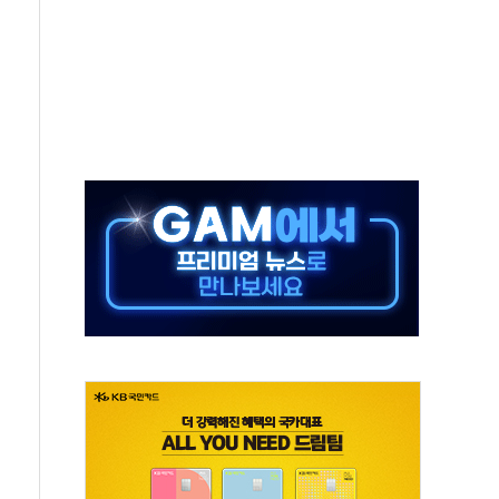
차 조사…'당정대 회의' 한동훈·방기선 수사도 속도
 절정…서울 한낮 39도
…30여분 만에 진화
연으로 형사사법 틀 바꿔…국민 불안감 가중"
억원…전년 比 21.2%↑
광…지역펀드 9·10호 확정