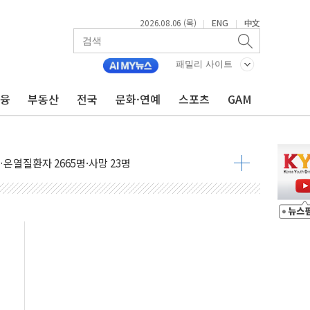
2026.08.06 (목)
ENG
中文
|
|
0여분만에 진화...외국인 노동자 숨져
 시즌2
패밀리 사이트
·가축 피해 최소화 '총력 대응'
금융
부동산
전국
문화·연예
스포츠
GAM
자금 유입에도 박스권…美 암호화폐 법안 처리 여부도 변수
시위 '62일째'..."대부분 여기서 상주"
온열질환자 2665명·사망 23명
두 종목에 코스피 '휘청'
3대·건물 1동 전소
리 탄도미사일 발사
10년 이상…리뉴얼이 경쟁력 가른다
유병호 구속적부심 기각
사개혁위에 보완수사권 폐지 우려 전달
수무책… 패트리엇 미사일 지원, 작년의 3분의 1
 불구속 송치