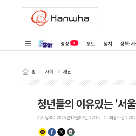
영상
포토
정치
정책·서
홈
사회
재난
청년들의 이유있는 '서울
기사입력 :
2025년12월03일 12:14
최종수정 :
20