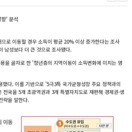
[종합] 특검, '양평' 원희룡 2
[내일날씨] 절기상 '입추'에 폭염
향' 분석
제천 바이오밸리 공장 옥상서 불
개혁신당 "민주, '盧 수사' 악
권으로 이동할 경우 소득이 평균 20% 이상 증가한다는 조사
CJ온스타일, 2분기 영업익 260
이 남성보다 더 큰 것으로 조사됐다.
AI 연산은 포항, 전력 저장은 영
용을 골자로 한 '청년층의 지역이동이 소득변화에 미치는 영
용했다. 이를 기반으로 '5극3특 국가균형성장 주요 정책과의
특은 전국을 5개 초광역권과 3개 특별자치도로 재편해 경제권·생
전략을 말한다.