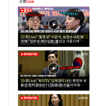
스팟
Live
[스팟Live] *풀영상* 이준석, 보완수사권 폐
지에 "민주당 개악입법, 불안감 가중시켜"｜
26.08.06 개혁신당 보완수사권 폐지 토론회
[스팟Live] '투미TV' 김제경이 내린 李정부 부
동산 정책 점수는? | 26.08.06 서울시 부동산
대토론회