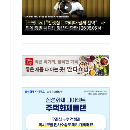
[스팟Live] "전셋집 구하려다 월세 선택"...사
회에 첫발 내디딘 청년의 한탄 | 26.08.06 서울
시 부동산 대토론회