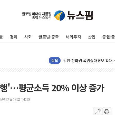
구미 폐염산처리업체서 불 2시간3
해군과 함께하는 '불금전파, 송정'
강원도 폭염특보 11일째…온열질환
울
경제
사회
글로벌·중국
해외투자
산업
증권·
[코인 시황] 비트코인, ETF 
[르포] 39도 폭염 속 잠실 개표소 
강원·전라권 폭염중대경보 확대…
빚투·레버리지 줄었지만, 반도체 
속보
양주 가전제품 창고서 화재…차량 
[2보] 북한, 원산서 동해상 단거
종로·중구 오피스 78%가 준공 
행'…평균소득 20% 이상 증가
법원, '관저 이전 봐주기 감사' 
성폭력 피해자 보호단체, 경찰수
25년12월03일 14:18
우크라, 러 탄도미사일 공격에 속
가
가
"5.18은 북한 지령" 설교한 목사