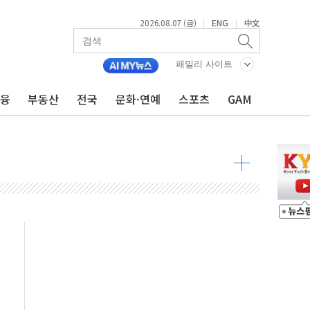
2026.08.07 (금)
ENG
中文
|
|
 발언' 논란 서범수·진종오 징계절차 개시
패밀리 사이트
금융
부동산
전국
문화·연예
스포츠
GAM
불 진화...인명피해 없어
06건 공매
X90…'올 터치'는 호불호
시간36분만에 주불진화....인명피해 없어
…자료는 전·현직 직원으로부터 확보"
가자 3만 명 돌파
선 운항허가 취득...중국 노선 다변화
 창작자 지원 규모 2배 확대
...휴대폰 결제 최대 6000원 할인