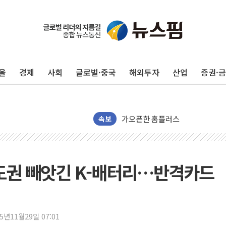
국민의힘 윤리위, '부산 돌려차기
수박으로 여름 나는 하마
울
경제
사회
글로벌·중국
해외투자
산업
증권·
전남광주 구례 산불 32분 만에 주
캠코, 5918억원 규모 압류재산 15
[시승기] 공간·승차감 잡은 볼보 E
가오픈한 홈플러스
속보
돌아온 홈플러스
[종합] 청도 흥선리 야산 산불 1
한미 법카 제보자 "신동국과 무관
도권 빼앗긴 K-배터리…반격카드
라인게임즈, '콰이어트' 테스트 참
에어로케이항공, 청주-중국 청두 노
네이버, AI 브리핑 도입 후 블로그
25년11월29일 07:01
SKT, '8월 월간 럭키 페스타' 실시