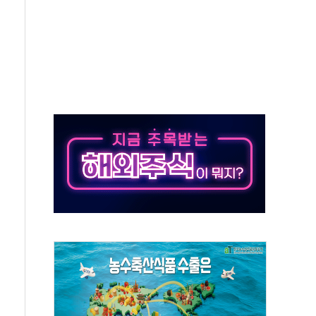
고 제휴 전자책 요금제 출시
 호출 서비스
..지역축제 '불금전파, 송정'과 상생
비 본격화…'AI 데이터 기반 메디테크 혁신허브' 구상
로 출입 통제
동영 통일부 장관
부 장관