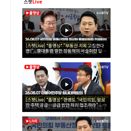
스팟
Live
[스팟Live] *풀영상* "부동산 지옥 고집한다
면!"...李대통령 향한 장동혁의 서슬퍼런 일갈
| 26.08.07 국민의힘 부동산정책 정상화 특별
위원회 전체회의
[스팟Live] *풀영상* 한병도 “국민의힘, 말로
만 주택 공급…공급 법안 처리 협조하라”｜
26.08.07 더불어민주당 원내대책회의