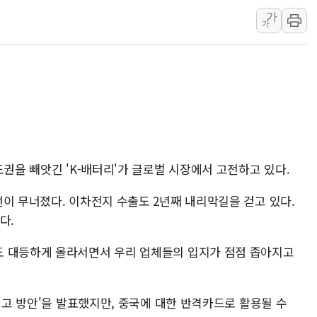
가
LG헬로비전 '헬로모바일', 교보문
가
KTis, 02-114로 카카오 T 택시
해군1함대 '창설 80주년' 기념식.
원주시, 첨단의료복합단지 지정 준
삼척시, 무건리 이끼폭포 생태탐방
임동원 전 장관과 대화 나누는 정
취재진과 대화하는 정세현 전 통일
도권을 빼앗긴 'K-배터리'가 글로벌 시장에서 고전하고 있다.
이 무너졌다. 이차전지 수출도 2년째 내리막길을 걷고 있다.
다.
도 대등하게 올라서면서 우리 업체들의 입지가 점점 좁아지고
 제고 방안'을 발표했지만, 중국에 대한 반격카드로 활용될 수