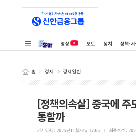
영상
포토
정치
정책·서
홈
경제
경제일반
[정책의속살] 중국에 주
통할까
기사입력 :
2025년11월28일 17:06
최종수정 :
20