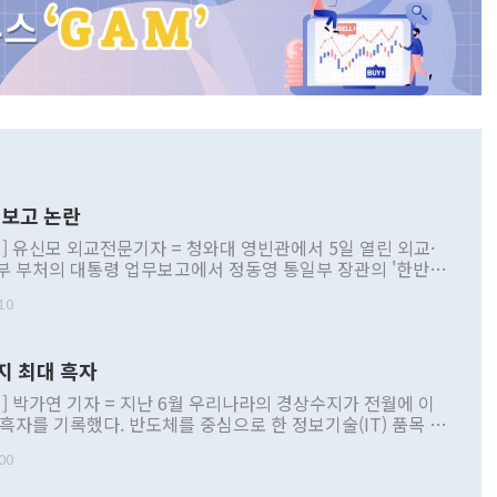
보고 논란
] 유신모 외교전문기자 = 청와대 영빈관에서 5일 열린 외교·
부 부처의 대통령 업무보고에서 정동영 통일부 장관의 '한반도
 구상'과 업무보고 발언이 논란을 빚고 있다. 이날 정 장관의
10
정부 내 조율을 거치지 않은 사안을 정책으로 추진하겠다고 공
는가 하면 사실 관계에 맞지 않은 설명도 있었다. 이재명 대통
로 신중을 기해 달라고 경고했고, 조현 외교부 장관은 '이상
지 최대 흑자
 근거한 비현실적 구상'이라는 비판을 내놨다. 그동안 정 장
책 관련 발언이 물의를 빚은 적은 여러 번 있지만 대통령과 유
] 박가연 기자 = 지난 6월 우리나라의 경상수지가 전월에 이
이 공개적으로 부정적 입장을 표명한 것은 이례적이다. 정 장
 흑자를 기록했다. 반도체를 중심으로 한 정보기술(IT) 품목 수
대북 접근법과 월권을 제어해야 한다는 목소리도 높아지고 있
간 상품수출이 처음으로 1000억달러를 넘어선 영향이다. [자
00
 따르
기자간담회를 하고 있다. [사진=통일부] 2026.07.23 ◆통일
 경상수지는 497억3000만달러 흑자로 집계됐다. 전월(386억