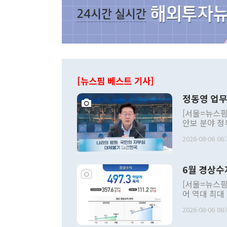
[뉴스핌 베스트 기사]
정동영 업무
[서울=뉴스핌
안보 분야 정
평화공존 발전
2026-08-06 06:
발언 중에는 
언한 것이 있
령은 공개적으
6월 경상수
주의적 희망에
관의 대북 정
[서울=뉴스핌
관 부처 장관
어 역대 최대
관의 무리한 
출 호조로 월
다. [정동영 통일부 장관이 지난달 23일 오후 서울 종로구 정부서울청사에
2026-08-06 08:
료=한국은행] 한국은행이 6일 발표한 '2026년 6월 국제수지(잠정)'에
서 취임 1주년 
면 지난 6월