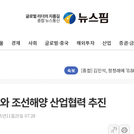
울
경제
사회
글로벌·중국
해외투자
산업
증권·
포항시 재난예산 40억 긴급 
울진·영덕 '호우특보'-포항 '
[종합] 김민석, 정청래에 '0.86
인천 합동연설회 나선 송영길
속보
김민석, 2주차 제주·인천 경선서
인사하는 김민석 당대표 후보
[속보] 민주, 제주·인천 경선 결
즈와 조선해양 산업협력 추진
[속보] 민주, 인천 경선 결과 발
[속보] 민주, 제주 경선 결과 발
25년11월25일 07:28
이번주 국내 주요 금융일정(8.1
가
가
美, 이란전 출구전략 만지작