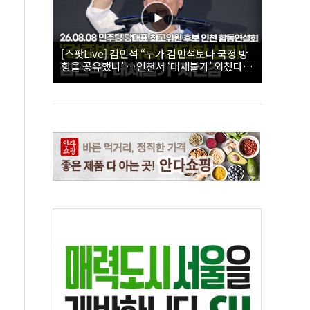
[스팟Live] 김민석 “누가 김민석보다 국정 방
향을 공유했나”…인천서 ‘대체불가’ 외쳤다 |
26.08.08 더불어민주당 당대표·최고위원 후
보 인천 합동연설회