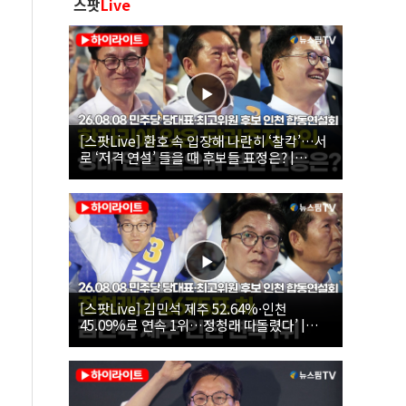
스팟
Live
[스팟Live] 환호 속 입장해 나란히 ‘찰칵’…서
로 ‘저격 연설’ 들을 때 후보들 표정은? |
26.08.08 더불어민주당 당대표·최고위원 후
보 인천 합동연설회
[스팟Live] 김민석 제주 52.64%·인천
45.09%로 연속 1위…정청래 따돌렸다’ |
26.08.08 더불어민주당 당대표·최고위원 후
보 인천 합동연설회