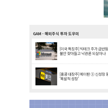
GAM
- 해외주식 투자 도우미
[미국 특징주] 빅테크 주가 급반등..
불안 잦아들고 낙관론 되살아나
[홍콩 대장주] 메이퇀 ③ 신성장
'폭발적 성장'