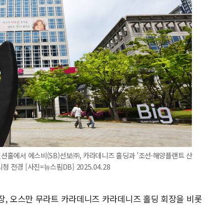
벤션홀에서 에스비(SB)선보㈜, 카라데니즈 홀딩과 '조선·해양플랜트 산
전경 [사진=뉴스핌DB] 2025.04.28
장, 오스만 무라트 카라데니즈 카라데니즈 홀딩 회장을 비롯