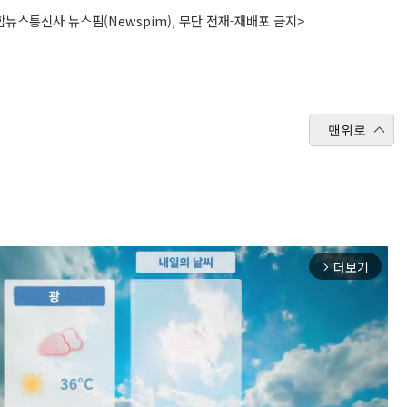
뉴스통신사 뉴스핌(Newspim), 무단 전재-재배포 금지>
맨위로
더보기
arrow_forward_ios