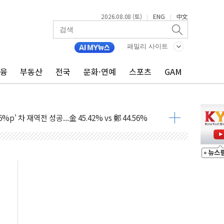
2026.08.08 (토)
ENG
中文
|
|
패밀리 사이트
금융
부동산
전국
문화·연예
스포츠
GAM
투입…고수온 양식장 복구·지원 '총력'
산사태 주의보'...경북도, 호우 피해·통제구간 없어
%p' 차 재역전 성공...金 45.42% vs 鄭 44.56%
·정청래·김민석 당대표 후보
 정청래에 승리...47.75% vs 42.08%
과 발표...김민석 47.75% 정청래 42.08%
표...김민석 45.09% 정청래 43.27% 송영길 11.63%
표...김민석 52.64% 정청래 39.89% 송영길 7.47%
0~8.14)
…공습 한계·탄약 부족 현실화