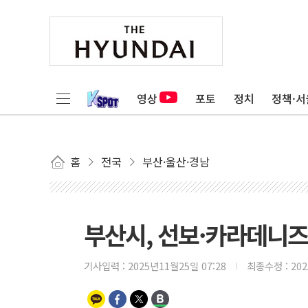
영상
포토
정치
정책·서
홈
전국
부산·울산·경남
부산시, 선보·카라데니
기사입력 :
2025년11월25일 07:28
최종수정 :
20