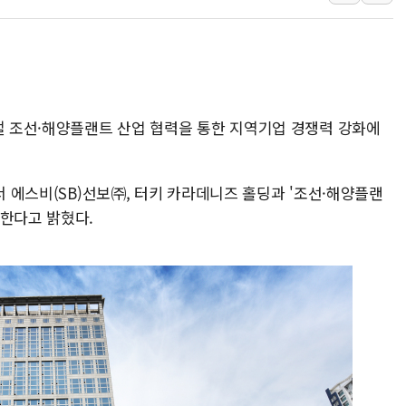
강릉·동해·삼척 시간당 최대 
폐기물 수거하다 참변…60대
서울 중랑구 주택가서 흉기 난
李대통령 "결혼 때문에 손해 
로벌 조선·해양플랜트 산업 협력을 통한 지역기업 경쟁력 강화에
여수 오동도 인근 해상서 모
추미애, '위안부' 피해자 기림
인천 선재도 갯벌서 해루질 중
서 에스비(SB)선보㈜, 터키 카라데니즈 홀딩과 '조선·해양플랜
인천서 말다툼 중 어머니 흉기
결한다고 밝혔다.
'화합' 꺼낸 김민석에 '뻔뻔