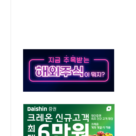
50㎜ 폭우…강원 동해안 강한 비 이어져
 환경미화원 수거차에 치여 사망
동…60대 남성 2명 숨져
보는 일 없게"…'결혼 페널티' 22개 과제 손본다
터보트 전복…1명 사망·1명 실종
의 날 참석..."국제적 시민 연대로 목소리 내야"
 실종 60대 나흘만에 숨진 채 발견
 살해 10대 아들 체포
' 받아친 정청래…제주 연설서 신경전 고조