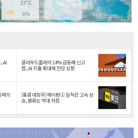
Mute
.AI
클라우드플레어 14% 급등해 신고
점...AI 지출 확대에 전망 상향
 동력의
[홍콩 대장주] 메이퇀② 실적은 고속 상
승, 밸류는 역대 저점