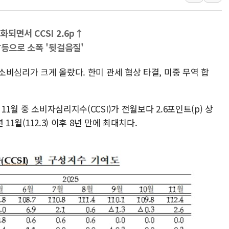
병무청, 보충역 전면 손질…
홈플러스發 대형마트 판매,
되면서 CCSI 2.6p↑
윤준병·이해민 의원, '정부
갈등으로 소폭 '뒷걸음질'
'호우·산사태 주의보' 울진 
 소비심리가 크게 올랐다. 한미 관세 협상 타결, 미중 무역 합
11월 중 소비자심리지수(CCSI)가 전월보다 2.6포인트(p) 상
 11월(112.3) 이후 8년 만에 최대치다.