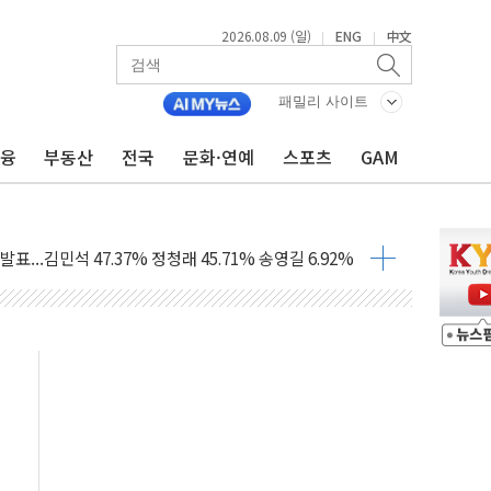
부 작업 중 근로자 1명 숨져
2026.08.09 (일)
ENG
中文
|
|
철강 AI융합실증센터' 들어선다
대 숨진 채 발견...경찰, 조사 중
패밀리 사이트
.48%p 차 선두 유지...金 46.01% vs 鄭 44.53%
기 당선...합산득표율 68.63%
금융
부동산
전국
문화·연예
스포츠
GAM
해 10대 구속…범행 후 반려견도 죽여
 정청래에 승리…金 48.54% vs 鄭 44.40%
경선 결과...김민석 48.54% 정청래 44.40%
발표...김민석 47.37% 정청래 45.71% 송영길 6.92%
발표...정청래 47.82% 김민석 46.35% 송영길 5.83%
발표...김민석 50.30% 정청래 41.94% 송영길 7.76%
객 400명 맞이…"마음 잇는 시간 되길"
 지급 확정되나…재상고 앞두고 막판 셈법
'행복상자' 전달
극기 거꾸로' 논란…이틀만에 철거