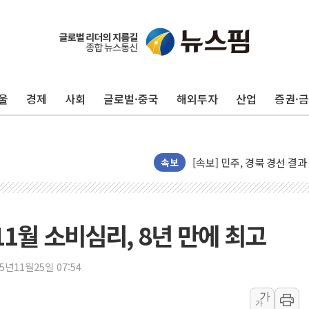
평택 진위면 공장서 탱크 내
포항 블루밸리 국가산단에 '
상주 낙동강 선착장 하류서 50
[종합] 김민석, 정청래에 누적 1
민주당 경북도당위원장에 오중
울
경제
사회
글로벌·중국
해외투자
산업
증권·
인천서 말다툼 중 어머니 살
김민석, 강원·대구·경북 경선서
[속보] 민주, 강원·대구·경북 
속보
[속보] 민주, 경북 경선 결과 
[속보] 민주, 대구 경선 결과 
[속보] 민주, 강원 경선 결과 
11월 소비심리, 8년 만에 최고
정재헌 CEO, SKT 장기고
최태원, 노소영에 9440억
25년11월25일 07:54
하나금융, 명동 소상공인에 
가
인천시 광복절 현수막 '태
가