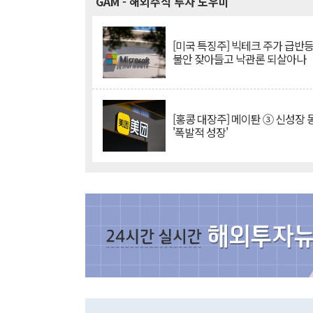
GAM
- 해외주식 투자 도우미
[미국 특징주] 빅테크 주가 급반등..
불안 잦아들고 낙관론 되살아나
[홍콩 대장주] 메이퇀 ③ 신성장
'폭발적 성장'