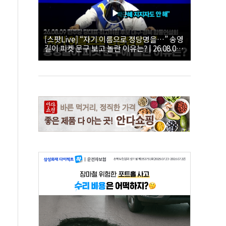
[스팟Live] “자기 이름으로 정당명을…” 송영
길이 피켓 문구 보고 놀란 이유는? | 26.08.09
더불어민주당 당대표·최고위원 후보 대구·경
북 합동연설회