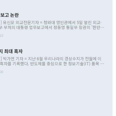
보고 논란
] 유신모 외교전문기자 = 청와대 영빈관에서 5일 열린 외교·
부 부처의 대통령 업무보고에서 정동영 통일부 장관의 '한반도
 구상'과 업무보고 발언이 논란을 빚고 있다. 이날 정 장관의
10
정부 내 조율을 거치지 않은 사안을 정책으로 추진하겠다고 공
는가 하면 사실 관계에 맞지 않은 설명도 있었다. 이재명 대통
로 신중을 기해 달라고 경고했고, 조현 외교부 장관은 '이상
지 최대 흑자
 근거한 비현실적 구상'이라는 비판을 내놨다. 그동안 정 장
책 관련 발언이 물의를 빚은 적은 여러 번 있지만 대통령과 유
] 박가연 기자 = 지난 6월 우리나라의 경상수지가 전월에 이
이 공개적으로 부정적 입장을 표명한 것은 이례적이다. 정 장
 흑자를 기록했다. 반도체를 중심으로 한 정보기술(IT) 품목 수
대북 접근법과 월권을 제어해야 한다는 목소리도 높아지고 있
간 상품수출이 처음으로 1000억달러를 넘어선 영향이다. [자
00
 따르
기자간담회를 하고 있다. [사진=통일부] 2026.07.23 ◆통일
 경상수지는 497억3000만달러 흑자로 집계됐다. 전월(386억
 넘어선 주장 정 장관은 이날 업무보고에서 '한반도 평화공존
)에 이어 두 달 연속 월간 기준 역대 최대 기록을 갈아치웠다.
 설명하면서 이재명 정부 2년차 핵심 과제로 상호 존중·평화
해 상반기 누적 경상수지 흑자는 1910억1000만달러를 기록
·핵 없는 한반도 등 3대 기본 방향을 제시했다. 정 장관은 "대
지 흑자를 견인한 것은 상품수지다. 6월 상품수지는 478억
언어는 멈춰야 한다"면서 주적 용어 대체를 주장했다. 지난 25
 흑자를 기록하며 전월에 이어 역대 최대를 다시 썼다. 국제수
D(완전하고 검증가능하며 되돌릴 수 없는 비핵화) 구도는 이미
수출은 1123억7000만달러로 전년 동월 대비 84.5% 증가하
했다. 또 "현 시점에서 흘러간 선(先)비핵화만 되뇌는 것은
 처음으로 1000억달러를 넘어섰다. 상품수입은 644억8000만
 데 힘이 되지 않는다"고 주장했다. 정 장관은 또 "정전 체제
6% 늘었다. 통관 기준으로는 반도체 수출이 전년 동월 대비
로 바꾸는 논의에 착수하겠다"면서 "북·미 정상회담 견인과