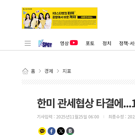
영상
포토
정치
정책·서
홈
경제
지표
한미 관세협상 타결에...
기사입력 :
2025년11월25일 06:00
최종수정 :
20