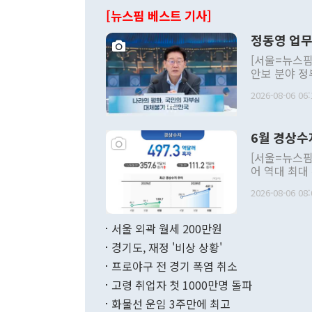
[뉴스핌 베스트 기사]
정동영 업무
[서울=뉴스핌
안보 분야 정
평화공존 발전
2026-08-06 06:
발언 중에는 
언한 것이 있
령은 공개적으
6월 경상수
주의적 희망에
관의 대북 정
[서울=뉴스핌
관 부처 장관
어 역대 최대
관의 무리한 
출 호조로 월
다. [정동영 통일부 장관이 지난달 23일 오후 서울 종로구 정부서울청사에
2026-08-06 08:
료=한국은행] 한국은행이 6일 발표한 '2026년 6월 국제수지(잠정)'에
서 취임 1주년 
면 지난 6월
부 장관 권한
1000만달러
서울 외곽 월세 200만원
발전 구상'을
이에 따라 올
적 갈등 해결
경기도, 재정 '비상 상황'
했다. 경상수
결과 혐오의 
9000만달러
프로야구 전 경기 폭염 취소
년간의 CVI
지 기준 상품
고령 취업자 첫 1000만명 돌파
무너졌다고도 
며 월간 기준
현실을 바꾸는
달러로 38.
화물선 운임 3주만에 최고
를 평화 체제