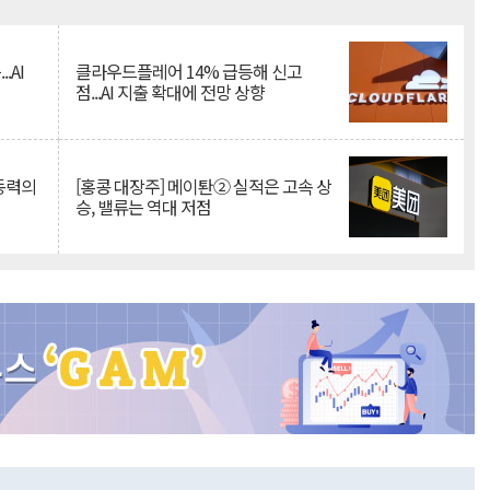
Mute
.AI
클라우드플레어 14% 급등해 신고
점...AI 지출 확대에 전망 상향
 동력의
[홍콩 대장주] 메이퇀② 실적은 고속 상
승, 밸류는 역대 저점