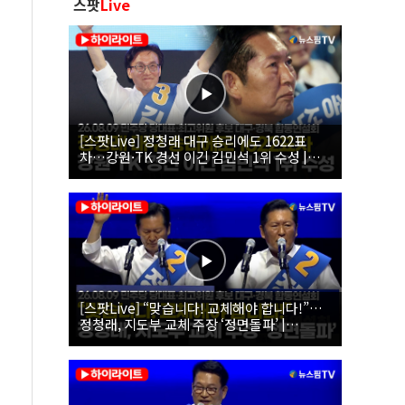
스팟
Live
[스팟Live] 정청래 대구 승리에도 1622표
차…강원·TK 경선 이긴 김민석 1위 수성 |
26.08.09 더불어민주당 당대표·최고위원 후
보 대구·경북 합동연설회
[스팟Live] “맞습니다! 교체해야 합니다!”…
정청래, 지도부 교체 주장 ‘정면돌파’ |
26.08.09 더불어민주당 당대표·최고위원 후
보 대구·경북 합동연설회