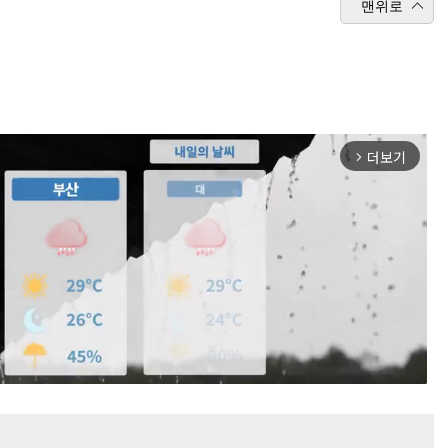
맨위로
더보기
arrow_forward_ios