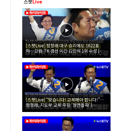
스팟
Live
[스팟Live] 정청래 대구 승리에도 1622표
차…강원·TK 경선 이긴 김민석 1위 수성 |
26.08.09 더불어민주당 당대표·최고위원 후
보 대구·경북 합동연설회
[스팟Live] “맞습니다! 교체해야 합니다!”…
정청래, 지도부 교체 주장 ‘정면돌파’ |
26.08.09 더불어민주당 당대표·최고위원 후
보 대구·경북 합동연설회