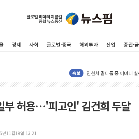
울
경제
사회
글로벌·중국
해외투자
산업
증권·
[종합] 김민석, 정청래에 누적 '
민주당 경북도당위원장에 오중
인천서 말다툼 중 어머니 살
김민석, 강원·대구·경북 경선서
속보
[속보] 민주, 강원·대구·경북 
[속보] 민주, 경북 경선 결과 
[속보] 민주, 대구 경선 결과 
 일부 허용…'피고인' 김건희 두달
[속보] 민주, 강원 경선 결과 
정재헌 CEO, SKT 장기고
최태원, 노소영에 9440억
25년11월19일 13:21
하나금융, 명동 소상공인에 