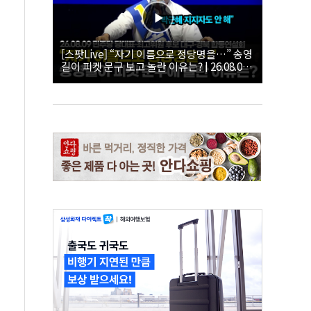
[스팟Live] “자기 이름으로 정당명을…” 송영
길이 피켓 문구 보고 놀란 이유는? | 26.08.09
더불어민주당 당대표·최고위원 후보 대구·경
북 합동연설회