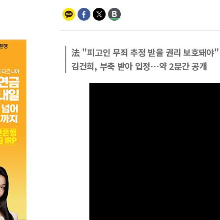
法 "피고인 무죄 추정 받을 권리 보호돼야"
김건희, 부축 받아 입정…약 2분간 공개