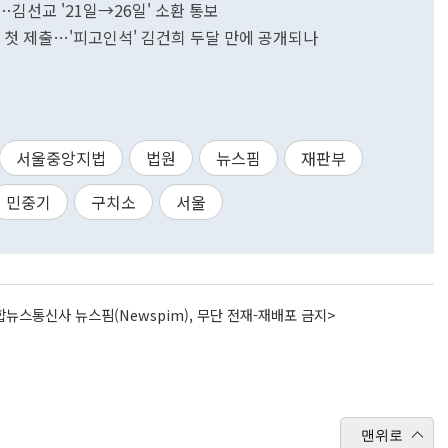
…김선교 '21일→26일' 소환 통보
청서 첫 제출…'피고인석' 김건희 두달 만에 공개되나
서울중앙지법
법원
뉴스핌
재판부
민중기
구치소
서울
뉴스통신사 뉴스핌(Newspim), 무단 전재-재배포 금지>
맨위로