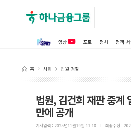
영상
포토
정치
정책·서
홈
사회
법원·검찰
법원, 김건희 재판 중계
만에 공개
기사입력 :
2025년11월19일 11:10
최종수정 :
20