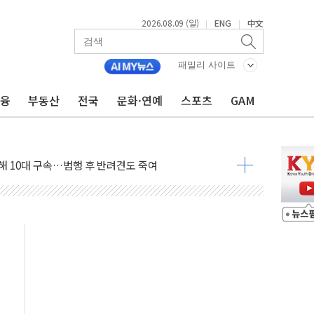
2026.08.09 (일)
ENG
中文
|
|
패밀리 사이트
금융
부동산
전국
문화·연예
스포츠
GAM
1.48%p' 차 선두 유지...金 46.01% vs 鄭 44.53%
기 당선...합산득표율 68.63%
해 10대 구속…범행 후 반려견도 죽여
 정청래에 승리…金 48.54% vs 鄭 44.40%
경선 결과...김민석 48.54% 정청래 44.40%
발표...김민석 47.37% 정청래 45.71% 송영길 6.92%
발표...정청래 47.82% 김민석 46.35% 송영길 5.83%
발표...김민석 50.30% 정청래 41.94% 송영길 7.76%
객 400명 맞이…"마음 잇는 시간 되길"
 지급 확정되나…재상고 앞두고 막판 셈법
'행복상자' 전달