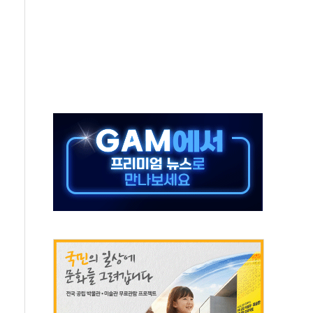
극기 거꾸로' 논란…이틀만에 철거
 예술·체육요원 최대 33% 감축
 역대 최대폭 감소한 9.4%↓…유통업계 양극화 심화
 특사'로 콜롬비아 대통령 취임식 참석
시간당 30mm 강한 비...호우 피해 없어
방…野 "청년 우롱 기괴" vs 與 "송구한 해프닝"
 2026'서 어린이 과학연극 2편 수상
우스' 잠실점, 직장인 핫플레이스로 부상
정 조율 완료…초고가·비거주 1주택 등 여론 수렴"