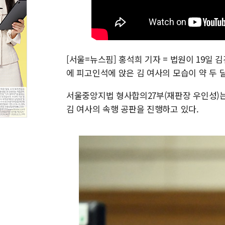
[서울=뉴스핌] 홍석희 기자 = 법원이 19일
에 피고인석에 앉은 김 여사의 모습이 약 두 
서울중앙지법 형사합의27부(재판장 우인성)는 
김 여사의 속행 공판을 진행하고 있다.