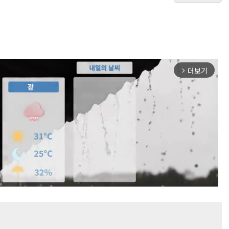
더보기
arrow_forward_ios
Mute