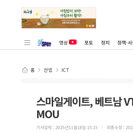
영상
포토
정치
정책·서
홈
산업
ICT
스마일게이트, 베트남 VT
MOU
기사입력 :
2025년11월18일 15:15
최종수정 :
20