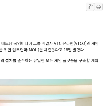
주말 무더위·열대야 지속…내륙 곳곳 소나기
가
가
오세훈 "용산공원 주택 검토, 민주당 스스로 원칙 뒤집는 
충북 주말 무더위 지속…청주·진천 35도, 곳곳 소나기
10월 보완수사권 폐지·공소청 출범…피해자들 '범죄 사각
한상협, 업계 개인정보 보안 새판 짠다…'자율규제단체' 
민주당, 오늘 제주·인천 경선 발표...김민석 '재역전' vs 정
 베트남 국영미디어 그룹 계열사 VTC 온라인(VTCO)과 게임
뉴욕증시, 고용 쇼크에 금리 인상 우려 후퇴…S&P500 
진을 위한 업무협약(MOU)을 체결했다고 18일 밝혔다.
트럼프, 쿡 연준 이사 해임 재추진…"26일까지 의혹 소명"
심의 절차를 준수하는 유일한 오픈 게임 플랫폼을 구축할 계획
유럽증시, 美 고용 예상 밖 부진에 연준 금리 인상 가능성 
미 연준 매파 기세 꺾이나…고용 감소에 9월 동결 전망 우