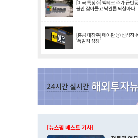
[미국 특징주] 빅테크 주가 급반등..
불안 잦아들고 낙관론 되살아나
[홍콩 대장주] 메이퇀 ③ 신성장
'폭발적 성장'
[뉴스핌 베스트 기사]