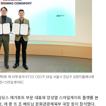
)와 레 비엣 호아 VTCO CEO가 18일 서울시 강남구 오렌지플래닛에
사진=스마일게이트]
홀딩스 메가포트 부문 대표와 양성열 스마일게이트 플랫폼 본
사장, 레 꽝 뜨 조 베트남 문화관광체육부 국장 등이 참석했다.