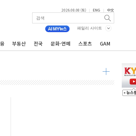
2026.08.08 (토)
ENG
中文
|
|
패밀리 사이트
금융
부동산
전국
문화·연예
스포츠
GAM
 물결
동
 구조
관측
 발효
8도 넘으면 중단
해소될 듯