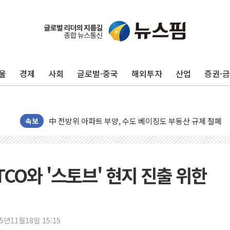
울
경제
사회
글로벌·중국
해외투자
산업
증권·
동해중부 전 해상 풍랑주의보…10일까지 최대 3.5m 높은
연일 폭염에 온열질환 사망 23명…정부, 비상대응기구 가
中 전방위 아파트 부양, 수도 베이징도 부동산 규제 철폐
속보
인제 용대리 계곡서 수위 상승으로 피서객 7명 고립…전원
동해시, 11~14일 '별똥별 멍' 운영…페르세우스 유성우 
강원 중·남부 동해안 시간당 50mm 이상 폭우…호우경보
CO와 '스토브' 현지 진출 위한
청양 밭에서 일하던 90대 숨져…온열질환 여부 조사
폭염에 車 운전면허 기능시험 오전 집중 편성…체감온도 3
李대통령, 'ISA·주가누르기 방지법' 전면 재검토 지시
25년11월18일 15:15
'호우 특보' 경북 울진 시간당 20~30mm 강한 비...가뭄 