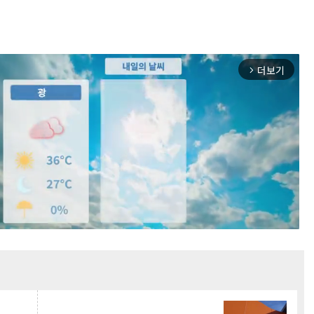
더보기
arrow_forward_ios
Mute