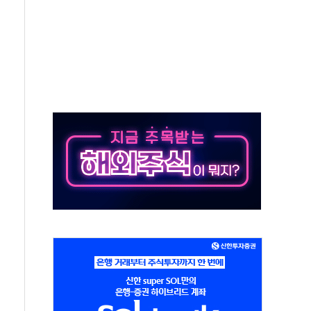
것"
지대' 우려
타진
청래 '격차 확대'
최고치
 요구
낮아지며 상승… STOXX 600 지수는 나흘 연속 최고치
세