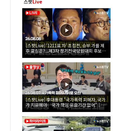
스팟
Live
[스팟Live] ‘1211표 차’ 초접전, 승부 가를 제
주 표심은?...제3차 정기전국당원대회 후보자
제주 합동연설회 생중계 | 26.08.08
[스팟Live] 李대통령 "국가폭력 피해자, 국가
가 치유해야…국가 책임 유효기간 없어"｜
26.08.07 국가폭력 피해자 위로 오찬