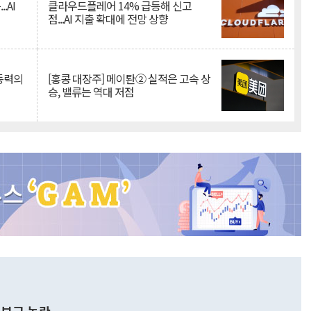
.AI
클라우드플레어 14% 급등해 신고
점...AI 지출 확대에 전망 상향
 동력의
[홍콩 대장주] 메이퇀② 실적은 고속 상
승, 밸류는 역대 저점