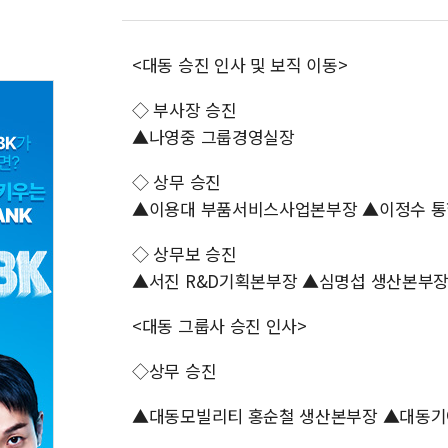
<대동 승진 인사 및 보직 이동>
◇ 부사장 승진
▲나영중 그룹경영실장
◇ 상무 승진
▲이용대 부품서비스사업본부장 ▲이정수 
◇ 상무보 승진
▲서진 R&D기획본부장 ▲심명섭 생산본부
<대동 그룹사 승진 인사>
◇상무 승진
▲대동모빌리티 홍순철 생산본부장 ▲대동기