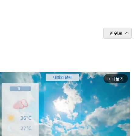
맨위로
더보기
arrow_forward_ios