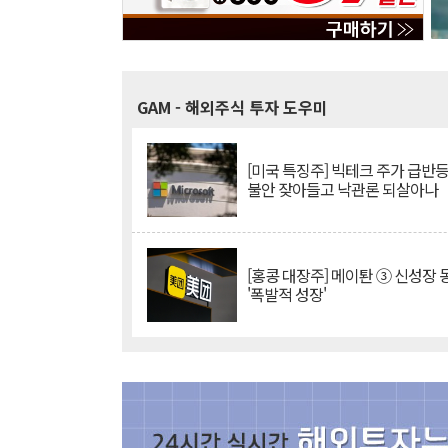
GAM
- 해외주식 투자 도우미
[미국 특징주] 빅테크 주가 급반등..
불안 잦아들고 낙관론 되살아나
[홍콩 대장주] 메이퇀 ③ 신성장
'폭발적 성장'