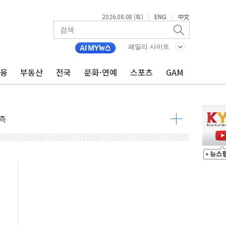
2026.08.08 (토)
ENG
中文
|
|
패밀리 사이트
금융
부동산
전국
문화·연예
스포츠
GAM
 구조
관측
 발효
8도 넘으면 중단
해소될 듯
것"