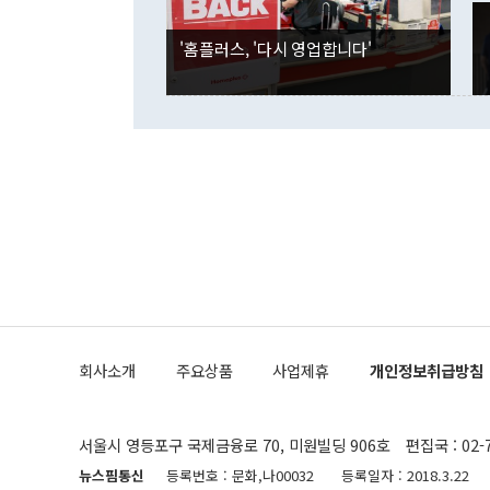
경신했다. 외
권이라는 지적
분기 말 만기
뒤 "여기 업
다. 내국인의
'홈플러스, '다시 영업합니다'
부의 한 소식
다. eoyn2@
를 거쳐 결정
련 부처 장관
하고 대통령의
한 문제"라고 지적했다. 이재명 대통령이
외교 국방 등
2026.08.05 ◆시대착오적 접근, 대북 인식 오류 더욱 문제인 것은 정 장관
의 이같은 주
실과 다른 인
격히 변화하고
못하고 있다는
되뇌는 것은 
법을 호도하고
이나 미국은 
금까지의 북핵
회사소개
주요상품
사업제휴
개인정보취급방침
공하는 방식으
과 중유 제공
의 모든 단계
협상에 관여했
서울시 영등포구 국제금융로 70, 미원빌딩 906호
편집국 : 02-
한·미가 제
다"면서 "정
뉴스핌통신
등록번호 : 문화,나00032
등록일자 : 2018.3.22