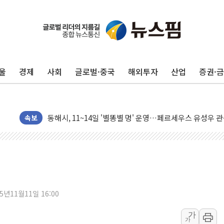
울
경제
사회
글로벌·중국
해외투자
산업
증권·
中 전방위 아파트 부양, 수도 베이징도 부동산 규제 철폐
인제 용대리 계곡서 수위 상승으로 피서객 7명 고립…전원
동해시, 11~14일 '별똥별 멍' 운영…페르세우스 유성우 
속보
강원 중·남부 동해안 시간당 50mm 이상 폭우…호우경보
청양 밭에서 일하던 90대 숨져…온열질환 여부 조사
폭염에 車 운전면허 기능시험 오전 집중 편성…체감온도 3
李대통령, 'ISA·주가누르기 방지법' 전면 재검토 지시
'호우 특보' 경북 울진 시간당 20~30mm 강한 비...가뭄 
25년11월11일 16:00
주말 무더위·열대야 지속…내륙 곳곳 소나기
가
가
오세훈 "용산공원 주택 검토, 민주당 스스로 원칙 뒤집는 