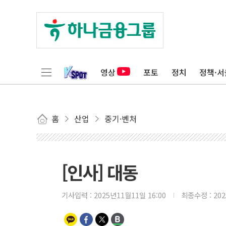
영상
포토
정치
정책·서
홈
산업
중기·벤처
[인사] 대동
기사입력 :
2025년11월11일 16:00
최종수정 :
20