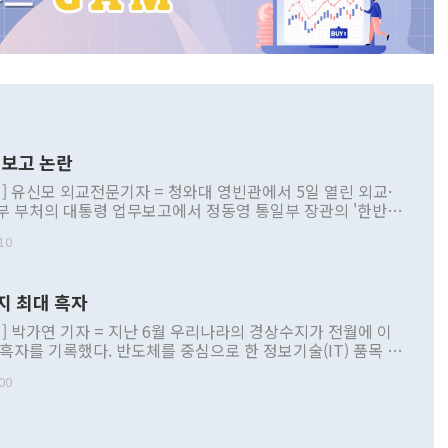
보고 논란
] 유신모 외교전문기자 = 청와대 영빈관에서 5일 열린 외교·
부 부처의 대통령 업무보고에서 정동영 통일부 장관의 '한반도
 구상'과 업무보고 발언이 논란을 빚고 있다. 이날 정 장관의
10
정부 내 조율을 거치지 않은 사안을 정책으로 추진하겠다고 공
는가 하면 사실 관계에 맞지 않은 설명도 있었다. 이재명 대통
로 신중을 기해 달라고 경고했고, 조현 외교부 장관은 '이상
지 최대 흑자
 근거한 비현실적 구상'이라는 비판을 내놨다. 그동안 정 장
책 관련 발언이 물의를 빚은 적은 여러 번 있지만 대통령과 유
] 박가연 기자 = 지난 6월 우리나라의 경상수지가 전월에 이
이 공개적으로 부정적 입장을 표명한 것은 이례적이다. 정 장
 흑자를 기록했다. 반도체를 중심으로 한 정보기술(IT) 품목 수
대북 접근법과 월권을 제어해야 한다는 목소리도 높아지고 있
간 상품수출이 처음으로 1000억달러를 넘어선 영향이다. [자
00
 따르
기자간담회를 하고 있다. [사진=통일부] 2026.07.23 ◆통일
 경상수지는 497억3000만달러 흑자로 집계됐다. 전월(386억
 넘어선 주장 정 장관은 이날 업무보고에서 '한반도 평화공존
)에 이어 두 달 연속 월간 기준 역대 최대 기록을 갈아치웠다.
 설명하면서 이재명 정부 2년차 핵심 과제로 상호 존중·평화
해 상반기 누적 경상수지 흑자는 1910억1000만달러를 기록