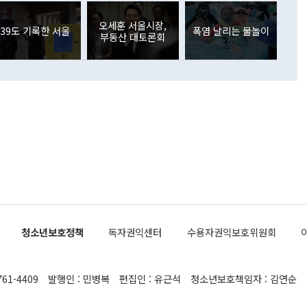
국인의 국내 채권투자는 세계국채지수(WGBI) 자금 유입에도
이 나오고 있다. 이 대통령은 정 장관의 업무보고를 듣고 난
도래 영향으로 증가 폭이 줄어든 52억9000만달러를 기록했
무보고에 발표했다고 승인난 건 아니다"라고 재차 확인했다. 정
오세훈 서울시장,
 해외 증권투자는 주식을 중심으로 35억6000만달러 증가했
39도 기록한 서울
폭염 날리는 물놀이
부동산 대토론회
통은 "정 장관의 발언 내용은 대부분 국가안전보장회의(NSC)
newspim.com
된 사안이 아닌 정 장관의 개인적 생각에 가깝다"며 "안보 관
이 정부의 공식 정책이 아닌 사안을 추진하겠다고 업무보고를
 면전에서 '국군통수권자가 나서야 한다'고 주장한 것은 심각
 5일 청와대 영빈관에서 열린 통일
 외교 안보 부처 업무보고에서 발언하고 있다. [사진=청와대]
장이 현 시점에서 이미 참고가 될 수 없는 과거의 경험 또는 사
식에 기반하고 있다는 것이다. 정 장관이 주장하는 구상은 급
 있는 북한의 전략과 한반도 및 국제 정세를 전혀 반영하지
 비판이 제기되고 있다. 정 장관이 "흘러간 선(先)비핵화만
현실을 바꾸지 못한다"고 언급한 것은 지금까지의 대북 접근
 있다. 북핵 위기 발발 이후 지금까지 모든 핵 협상에서 한국
북한에 선비핵화를 공식적으로 요구한 적이 없기 때문이다. 지
 협상은 북한의 비핵화 조치에 한·미가 상응하는 대가를 제
로 이뤄졌다. 1994년 북·미 제네바 기본합의는 핵시설 동결
청소년보호정책
독자권익센터
수용자권익보호위원회
의 교환이었다. 2005년 9.19 공동성명도 북한의 비핵화 조치
에 상응조치를 제공하는 '행동 대 행동' 원칙이 적용됐다. 대북
던 한 전직 관료는 "모든 북핵 협상은 북한의 비핵화 조치와
761-4409
발행인 : 민병복
편집인 : 유근석
청소년보호책임자 : 김연순
공하는 상응조치를 어떻게 정교하게 배열하느냐가 관건이었
 장관의 발언은 지금까지 한·미가 북한에 먼저 핵을 포기해야