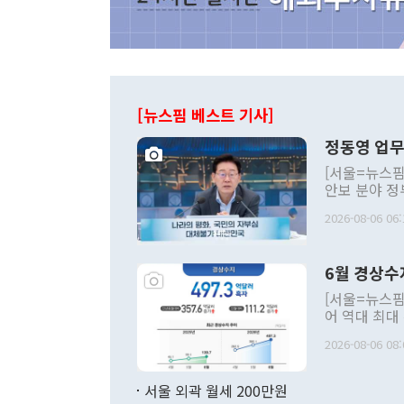
[뉴스핌 베스트 기사]
정동영 업무
[서울=뉴스핌
안보 분야 정
평화공존 발전
2026-08-06 06:
발언 중에는 
언한 것이 있
령은 공개적으
6월 경상수
주의적 희망에
관의 대북 정
[서울=뉴스핌
관 부처 장관
어 역대 최대
관의 무리한 
출 호조로 월
다. [정동영 통일부 장관이 지난달 23일 오후 서울 종로구 정부서울청사에
2026-08-06 08:
료=한국은행] 한국은행이 6일 발표한 '2026년 6월 국제수지(잠정)'에
서 취임 1주년 
면 지난 6월
부 장관 권한
1000만달러
서울 외곽 월세 200만원
발전 구상'을
이에 따라 올