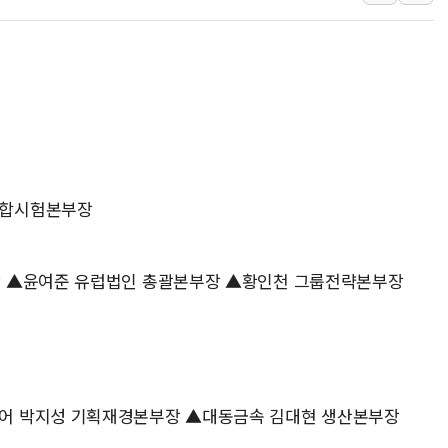
충북 주말 무더위 지속…청주·진천 35도, 곳곳 소나기
10월 보완수사권 폐지·공소청 출범…피해자들 '범죄 사각
한상협, 업계 개인정보 보안 새판 짠다…'자율규제단체' 
민주당, 오늘 제주·인천 경선 발표...김민석 '재역전' vs 정
뉴욕증시, 고용 쇼크에 금리 인상 우려 후퇴…S&P500 
트럼프, 쿡 연준 이사 해임 재추진…"26일까지 의혹 소명"
유럽증시, 美 고용 예상 밖 부진에 연준 금리 인상 가능성 
통합시험본부장
미 연준 매파 기세 꺾이나…고용 감소에 9월 동결 전망 우
[종합] 이슬람 수니파 3국, '공동방위협정' 체결… 이스라
장 ▲윤여준 유럽법인 총괄본부장 ▲황인천 그룹전략본부장
트럼프, 백신·자폐증 행정명령 검토…"이르면 다음 주"
어 박지성 기획재경본부장 ▲대동금속 김대현 생산본부장