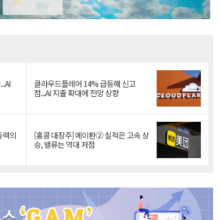
Mute
.AI
클라우드플레어 14% 급등해 신고
점...AI 지출 확대에 전망 상향
 동력의
[홍콩 대장주] 메이퇀② 실적은 고속 상
승, 밸류는 역대 저점