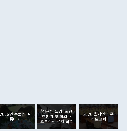
·핵 없는 한반도 등 3대 기본 방향을 제시했다. 정 장관은 "대
지 흑자를 견인한 것은 상품수지다. 6월 상품수지는 478억
언어는 멈춰야 한다"면서 주적 용어 대체를 주장했다. 지난 25
 흑자를 기록하며 전월에 이어 역대 최대를 다시 썼다. 국제수
D(완전하고 검증가능하며 되돌릴 수 없는 비핵화) 구도는 이미
수출은 1123억7000만달러로 전년 동월 대비 84.5% 증가하
했다. 또 "현 시점에서 흘러간 선(先)비핵화만 되뇌는 것은
 처음으로 1000억달러를 넘어섰다. 상품수입은 644억8000만
 데 힘이 되지 않는다"고 주장했다. 정 장관은 또 "정전 체제
6% 늘었다. 통관 기준으로는 반도체 수출이 전년 동월 대비
로 바꾸는 논의에 착수하겠다"면서 "북·미 정상회담 견인과
증했고 컴퓨터·주변기기(SSD)는 282.7% 증가했다. IT 품목
화의 동력을 확보하기 위해 최선을 다할 것"이라고 말했다. 하
.4% 늘었으며 비IT 품목도 ▲석유제품(47.5%) ▲화공품
령은 정 장관의 구상에 대부분 제동을 걸었다. 이 대통령은 "평
▲철강제품(17.9%) ▲승용차(6.1%) 등을 중심으로 18.6% 증가
 정치적으로 악용되는 측면이 있다"며 "많이 조심하셔야 한
준 수입은 ▲원자재(30.5%) ▲자본재(35.3%) ▲소비재
다. 북한을 다른 이름으로 불러야 한다는 주장에는 "표현에 꼬
가 모두 늘었다. 서비스수지는 12억9000만달러 적자를 기록해 전
정쟁으로 휘몰아 들어가면 원래 하고자 했던 데에서 오히려 나
000만달러)보다 적자 폭이 확대됐다. 여행수지는 외국인 입국자
래될 수 있다"고 경고했다. 이 대통령은 남북 신뢰 구축을 위해
증료 인상 등에 따른 출국자 감소로 4억4000만달러 흑자를
합의를 선제적으로 복원해야 한다는 정 장관의 주장에 대해서도
지식재산권사용료수지는 전월 흑자에서 4억4000만달러 적자
대로 하는 게 과연 한반도의 평화와 안정에 플러스냐, 결론적
 본원소득수지는 배당소득을 중심으로 32억7000만달러 흑자
이 들 때도 있다"며 부정적으로 반응했다. 조현 외교부 장
월(21억7000만달러)보다 흑자 폭이 확대됐다. 배당소득수지
 사후 브리핑에서 정 장관이 언급한 '4자 회담'에 대해 "이상
이 늘어난 데다 전월 분기배당에 따른 기저효과로 배당지급이
 어떤 희망이라 하더라도 그건 아직 조율되지 않은 방법"이
6000만달러 흑자를 나타냈다. 금융계정 순자산은 6월 중 467
들께서 디스카운트해 주시면 좋겠다"고 선을 그었다. 정 장관
러 증가해 월간 기준 역대 최대 증가 폭을 기록했다. 종전 최대
아 블라디보스토크에서 열리는 '동방경제포럼(EEF)'을 언급하
월(369억9000만달러)을 넘어선 것이다. 직접투자에서는 내국
원에서 (참석을) 검토하고 있다"고 발언한 데 대해서도 조 장관
가 80억1000만달러, 외국인의 국내투자가 46억3000만달러
'선관위 특검' 국민
외교부의 몫"이라며 "아직 거기까지 진도가 나가지 않았다"고
2026년 동물원 여
2026 을지연습 준
. 증권투자에서는 외국인의 국내 주식 매도세가 이어졌다. 외
추천위 첫 회의…
름나기
비보고회
장관이 이날 소개한 대북 구상과 설명은 정부 내 조율을 거치지
주식 투자는 차익실현 매도 등의 영향으로 316억1000만달러
후보추천 절차 착수
서 문제가 있다. 특히 주적 표현 대체와 국호 사용, 9·19 군
(-310억5000만달러)에 이어 역대 최대 순매도 기록을 다시
 4자회담 추진 등은 통일부 장관이 결정할 사안이 아니어서 월