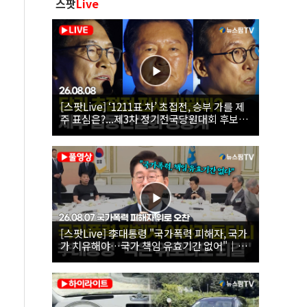
스팟
Live
[스팟Live] ‘1211표 차’ 초접전, 승부 가를 제
주 표심은?...제3차 정기전국당원대회 후보자
제주 합동연설회 생중계 | 26.08.08
[스팟Live] 李대통령 "국가폭력 피해자, 국가
가 치유해야…국가 책임 유효기간 없어"｜
26.08.07 국가폭력 피해자 위로 오찬