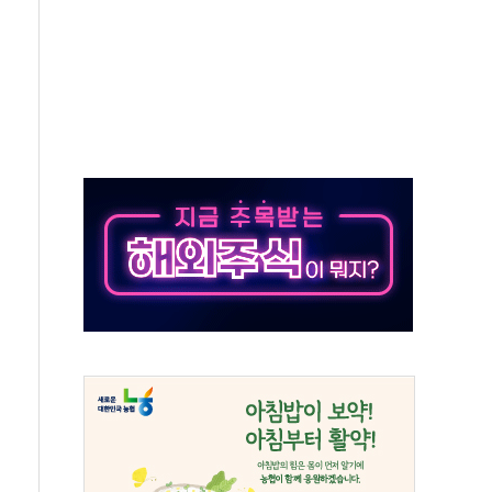
지대' 우려
타진
청래 '격차 확대'
최고치
 요구
낮아지며 상승… STOXX 600 지수는 나흘 연속 최고치
세
엘·이란 위협에 맞설 자체 억지력 강화