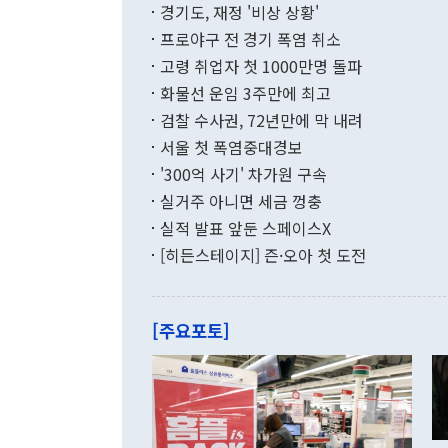
적 갈등 해결
경기도, 재정 '비상 상황'
했다. 경상수
결과 혐오의 
9000만달러
프로야구 전 경기 폭염 취소
년간의 CVI
지 기준 상품
고령 취업자 첫 1000만명 돌파
무너졌다고도 
며 월간 기준
현실을 바꾸는
달러로 38.
화물선 운임 3주만에 최고
를 평화 체제
196.9% 급
검찰 수사권, 72년만에 막 내려
함께 4자 대
수출은 160
지만 이 대통
서울 첫 폭염중대경보
(18.6%) 
화공존 정책이
했다. 통관 기
'300억 사기' 차가원 구속
다"고 지적했
(16.4%)
투리가 잡혀 
실거주 아니면 세금 껑충
월(-10억9
쁜 상황이 초
증가와 유류할
실적 발표 앞둔 스페이스X
9·19 군사
기록했지만 
[히든스테이지] 즌·오아 첫 도전
"우리의 선의
로 전환됐다.
으로 약간의 의문
를 기록해 전
관은 업무보고
는 배당수입
주의에 근거한
줄면서 25억
[주요포토]
라며 "여러분
억1000만달
이 9월 러시
였던 올해 3
며 "정부 차
인의 해외투자
은 "그것은 
각각 증가했다
잘랐다. 정 
국인의 국내 
않았다는 점에
감소하며 전월
사합의 복원,