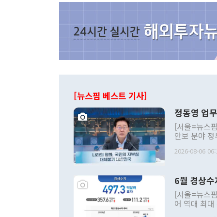
[뉴스핌 베스트 기사]
정동영 업무
[서울=뉴스핌
안보 분야 정
평화공존 발전
2026-08-06 06:
발언 중에는 
언한 것이 있
령은 공개적으
6월 경상수
주의적 희망에
관의 대북 정
[서울=뉴스핌
관 부처 장관
어 역대 최대
관의 무리한 
출 호조로 월