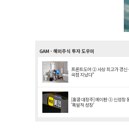
GAM
- 해외주식 투자 도우미
프론트도어 ② 사상 최고가 경신
곡점 지났다"
[홍콩 대장주] 메이퇀 ③ 신성장
'폭발적 성장'