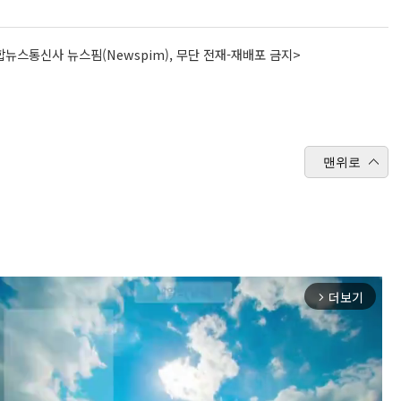
뉴스통신사 뉴스핌(Newspim), 무단 전재-재배포 금지>
맨위로
더보기
arrow_forward_ios