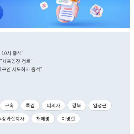
 10시 출석"
"체포영장 검토"
제구인 시도하자 출석"
구속
특검
피의자
경북
임성근
무상과실치사
채해병
이명현