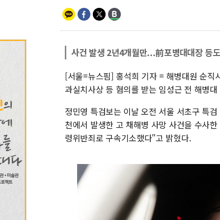
사건 발생 2년4개월만...前포병대대장 등
[서울=뉴스핌] 홍석희 기자 = 해병대원 순직
과실치사상 등 혐의를 받는 임성근 전 해병대
정민영 특검보는 이날 오전 서울 서초구 특검 사
천에서 발생한 고 채해병 사망 사건을 수사한
령위반죄로 구속기소했다"고 밝혔다.