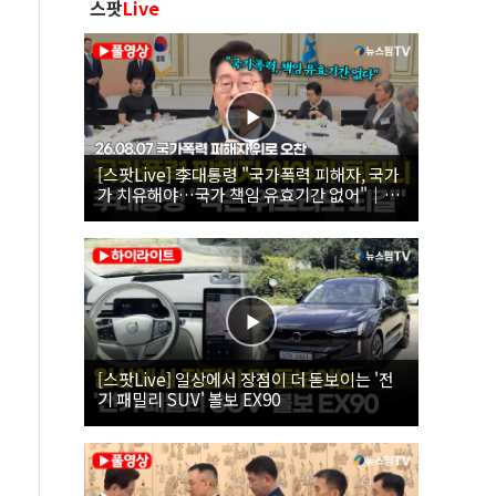
스팟
Live
[스팟Live] 李대통령 "국가폭력 피해자, 국가
가 치유해야…국가 책임 유효기간 없어"｜
26.08.07 국가폭력 피해자 위로 오찬
[스팟Live] 일상에서 장점이 더 돋보이는 '전
기 패밀리 SUV' 볼보 EX90