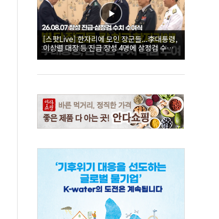
[스팟Live] 한자리에 모인 장군들...李대통령,
이상렬 대장 등 진급 장성 4명에 삼정검 수치
직접 수여｜26.08.07 장성 진급·삼정검 수치
수여식