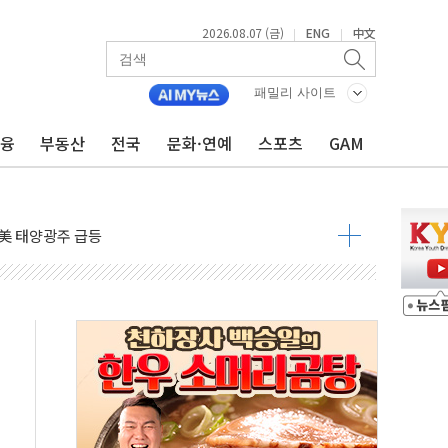
결
2026.08.07 (금)
ENG
中文
|
|
라우드플레어·태양광주↑ VS 트레이드데스크·웬디스↓
자 7359명 끝까지 찾겠다"
패밀리 사이트
 톤 낮춰
금융
부동산
전국
문화·연예
스포츠
GAM
항시 '시끌'
름…수도권 집중 완화 전환점"
주재… "전폭적 공급 확대·속도전 총력"
…美 태양광주 급등
도 놀랍지 않아"
태양광 착공…여의도 1.6배 규모
...금융주 낙폭 커
정책 아냐" 해명
~9일 최대 100mm 호우
결… 수니파 국가들의 새 안보 협력 구도