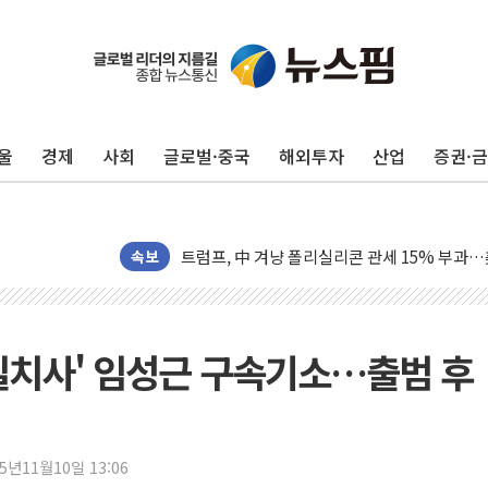
[사진] 이슬람 수니파 3개국, 공동방위협정 체
뉴욕증시 개장 전 특징주...아틀라시안·클
보훈부, 미 DPAA와 MOU… "6·25 미군 실종
트럼프 "금리 내려야"…파월 때와 달리 워시엔
울
경제
사회
글로벌·중국
해외투자
산업
증권·
특정 정치인 측근 포항시 정책특보 내정설...포
李 "해남 태양광, 대한민국 다음 100년 밑거
李 대통령, '6시간 마라톤 부동산 2차 회의' 
트럼프, 中 겨냥 폴리실리콘 관세 15% 부과
속보
[사진] 빈살만과 에르도안의 만남
이란와이어 "이란 최고지도자 위독…곧 사망해
남동발전, 해남군에 국내 최대 규모 400MW 
실치사' 임성근 구속기소…출범 후
[인도증시] 중동 불안 속 유가 상승에 소폭 하락
황희 '폐버스 청년주택' SNS 글 역풍에 "정부
폭염 누그러지고 가뭄 숙지나...경북동해안권 8
25년11월10일 13:06
사우디·튀르키예·파키스탄, '공동방위협정' 체