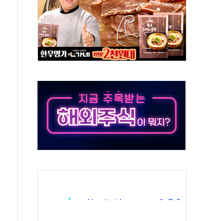
비온 59㎡ 18억원대
-서울시 '정책 엇박자'
생애최초만 경쟁 치열
래·ETF 매수에도 고유가·금리·입법 지연 '삼중 부담'