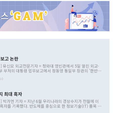
보고 논란
] 유신모 외교전문기자 = 청와대 영빈관에서 5일 열린 외교·
부 부처의 대통령 업무보고에서 정동영 통일부 장관의 '한반도
 구상'과 업무보고 발언이 논란을 빚고 있다. 이날 정 장관의
10
정부 내 조율을 거치지 않은 사안을 정책으로 추진하겠다고 공
는가 하면 사실 관계에 맞지 않은 설명도 있었다. 이재명 대통
로 신중을 기해 달라고 경고했고, 조현 외교부 장관은 '이상
지 최대 흑자
 근거한 비현실적 구상'이라는 비판을 내놨다. 그동안 정 장
책 관련 발언이 물의를 빚은 적은 여러 번 있지만 대통령과 유
] 박가연 기자 = 지난 6월 우리나라의 경상수지가 전월에 이
이 공개적으로 부정적 입장을 표명한 것은 이례적이다. 정 장
 흑자를 기록했다. 반도체를 중심으로 한 정보기술(IT) 품목 수
대북 접근법과 월권을 제어해야 한다는 목소리도 높아지고 있
간 상품수출이 처음으로 1000억달러를 넘어선 영향이다. [자