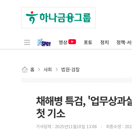
영상
포토
정치
정책·서
홈
사회
법원·검찰
채해병 특검, '업무상과
첫 기소
기사입력 :
2025년11월10일 13:06
최종수정 :
20