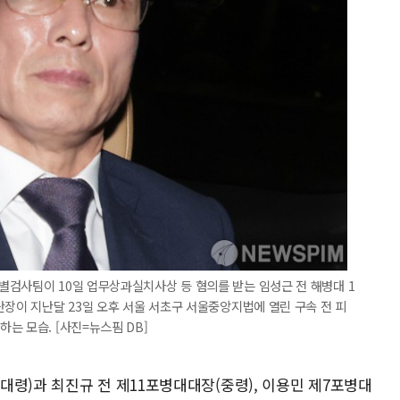
별검사팀이 10일 업무상과실치사상 등 혐의를 받는 임성근 전 해병대 1
단장이 지난달 23일 오후 서울 서초구 서울중앙지법에 열린 구속 전 피
는 모습. [사진=뉴스핌 DB]
령)과 최진규 전 제11포병대대장(중령), 이용민 제7포병대