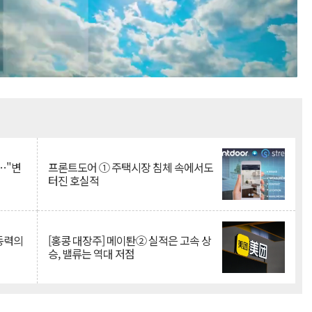
Mute
…"변
프론트도어 ① 주택시장 침체 속에서도
터진 호실적
 동력의
[홍콩 대장주] 메이퇀② 실적은 고속 상
승, 밸류는 역대 저점