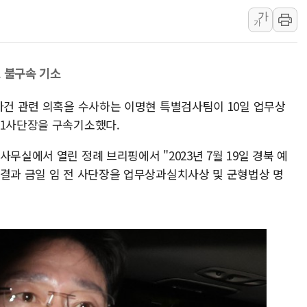
가
신길동 신축도 3.3㎡당 7250만원…써밋 클라
가
용산공원·그린벨트로 또 충돌…반복되는 국토부
[AI 부동산 투데이] 특공 전략도 '극과 극'…
도 불구속 기소
[코인시황] 비트코인 6만4000달러대 횡보…고
사건 관련 의혹을 수사하는 이명현 특별검사팀이 10일 업무상
 1사단장을 구속기소했다.
무실에서 열린 정례 브리핑에서 "2023년 7월 19일 경북 예
 결과 금일 임 전 사단장을 업무상과실치사상 및 군형법상 명