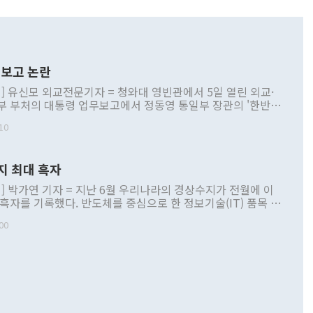
보고 논란
] 유신모 외교전문기자 = 청와대 영빈관에서 5일 열린 외교·
부 부처의 대통령 업무보고에서 정동영 통일부 장관의 '한반도
 구상'과 업무보고 발언이 논란을 빚고 있다. 이날 정 장관의
10
정부 내 조율을 거치지 않은 사안을 정책으로 추진하겠다고 공
는가 하면 사실 관계에 맞지 않은 설명도 있었다. 이재명 대통
로 신중을 기해 달라고 경고했고, 조현 외교부 장관은 '이상
지 최대 흑자
 근거한 비현실적 구상'이라는 비판을 내놨다. 그동안 정 장
책 관련 발언이 물의를 빚은 적은 여러 번 있지만 대통령과 유
] 박가연 기자 = 지난 6월 우리나라의 경상수지가 전월에 이
이 공개적으로 부정적 입장을 표명한 것은 이례적이다. 정 장
 흑자를 기록했다. 반도체를 중심으로 한 정보기술(IT) 품목 수
대북 접근법과 월권을 제어해야 한다는 목소리도 높아지고 있
간 상품수출이 처음으로 1000억달러를 넘어선 영향이다. [자
00
 따르
기자간담회를 하고 있다. [사진=통일부] 2026.07.23 ◆통일
 경상수지는 497억3000만달러 흑자로 집계됐다. 전월(386억
 넘어선 주장 정 장관은 이날 업무보고에서 '한반도 평화공존
)에 이어 두 달 연속 월간 기준 역대 최대 기록을 갈아치웠다.
 설명하면서 이재명 정부 2년차 핵심 과제로 상호 존중·평화
해 상반기 누적 경상수지 흑자는 1910억1000만달러를 기록
·핵 없는 한반도 등 3대 기본 방향을 제시했다. 정 장관은 "대
지 흑자를 견인한 것은 상품수지다. 6월 상품수지는 478억
언어는 멈춰야 한다"면서 주적 용어 대체를 주장했다. 지난 25
 흑자를 기록하며 전월에 이어 역대 최대를 다시 썼다. 국제수
D(완전하고 검증가능하며 되돌릴 수 없는 비핵화) 구도는 이미
수출은 1123억7000만달러로 전년 동월 대비 84.5% 증가하