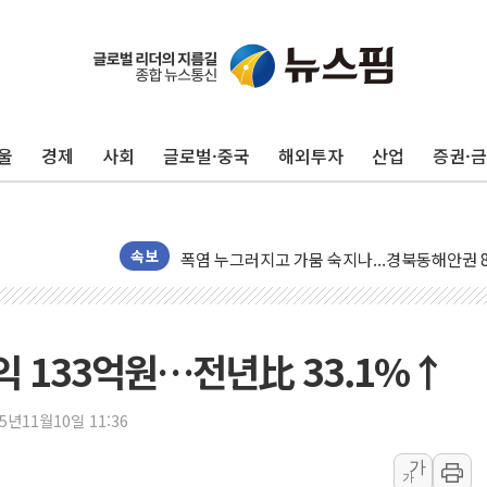
울
경제
사회
글로벌·중국
해외투자
산업
증권·
李 "해남 태양광, 대한민국 다음 100년 밑거
속보
李 대통령, '6시간 마라톤 부동산 2차 회의' 
트럼프, 中 겨냥 폴리실리콘 관세 15% 부과
[사진] 빈살만과 에르도안의 만남
익 133억원…전년比 33.1%↑
이란와이어 "이란 최고지도자 위독…곧 사망해
남동발전, 해남군에 국내 최대 규모 400MW 
25년11월10일 11:36
[인도증시] 중동 불안 속 유가 상승에 소폭 하락
가
가
황희 '폐버스 청년주택' SNS 글 역풍에 "정부