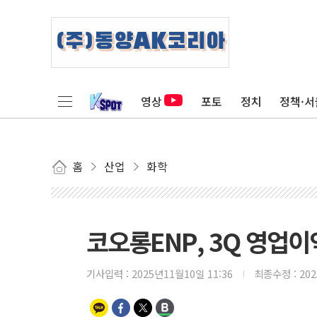
영상
포토
정치
정책·서
홈
산업
화학
코오롱ENP, 3Q 영업이
기사입력 :
2025년11월10일 11:36
최종수정 :
20