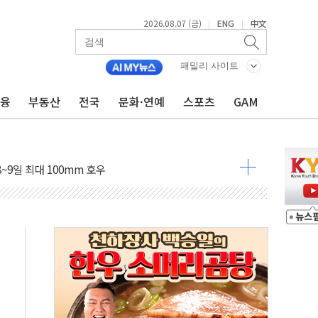
2026.08.07 (금)
ENG
中文
|
|
패밀리 사이트
금융
부동산
전국
문화·연예
스포츠
GAM
름…수도권 집중 완화 전환점"
주재… "전폭적 공급 확대·속도전 총력"
…美 태양광주 급등
도 놀랍지 않아"
태양광 착공…여의도 1.6배 규모
...금융주 낙폭 커
정책 아냐" 해명