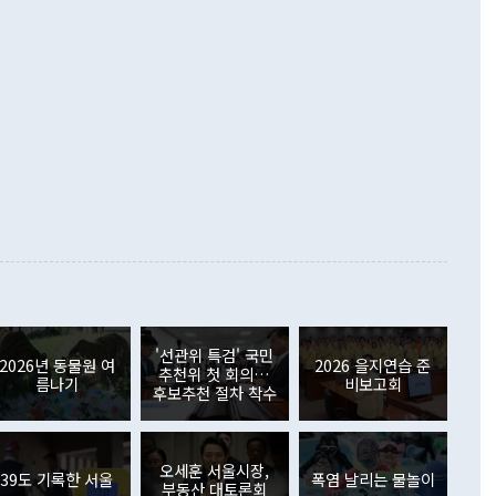
했다. 또 "현 시점에서 흘러간 선(先)비핵화만 되뇌는 것은
 처음으로 1000억달러를 넘어섰다. 상품수입은 644억8000만
 데 힘이 되지 않는다"고 주장했다. 정 장관은 또 "정전 체제
6% 늘었다. 통관 기준으로는 반도체 수출이 전년 동월 대비
로 바꾸는 논의에 착수하겠다"면서 "북·미 정상회담 견인과
증했고 컴퓨터·주변기기(SSD)는 282.7% 증가했다. IT 품목
화의 동력을 확보하기 위해 최선을 다할 것"이라고 말했다. 하
.4% 늘었으며 비IT 품목도 ▲석유제품(47.5%) ▲화공품
령은 정 장관의 구상에 대부분 제동을 걸었다. 이 대통령은 "평
▲철강제품(17.9%) ▲승용차(6.1%) 등을 중심으로 18.6% 증가
 정치적으로 악용되는 측면이 있다"며 "많이 조심하셔야 한
준 수입은 ▲원자재(30.5%) ▲자본재(35.3%) ▲소비재
다. 북한을 다른 이름으로 불러야 한다는 주장에는 "표현에 꼬
가 모두 늘었다. 서비스수지는 12억9000만달러 적자를 기록해 전
정쟁으로 휘몰아 들어가면 원래 하고자 했던 데에서 오히려 나
000만달러)보다 적자 폭이 확대됐다. 여행수지는 외국인 입국자
래될 수 있다"고 경고했다. 이 대통령은 남북 신뢰 구축을 위해
증료 인상 등에 따른 출국자 감소로 4억4000만달러 흑자를
합의를 선제적으로 복원해야 한다는 정 장관의 주장에 대해서도
지식재산권사용료수지는 전월 흑자에서 4억4000만달러 적자
대로 하는 게 과연 한반도의 평화와 안정에 플러스냐, 결론적
 본원소득수지는 배당소득을 중심으로 32억7000만달러 흑자
이 들 때도 있다"며 부정적으로 반응했다. 조현 외교부 장
월(21억7000만달러)보다 흑자 폭이 확대됐다. 배당소득수지
 사후 브리핑에서 정 장관이 언급한 '4자 회담'에 대해 "이상
이 늘어난 데다 전월 분기배당에 따른 기저효과로 배당지급이
 어떤 희망이라 하더라도 그건 아직 조율되지 않은 방법"이
6000만달러 흑자를 나타냈다. 금융계정 순자산은 6월 중 467
들께서 디스카운트해 주시면 좋겠다"고 선을 그었다. 정 장관
러 증가해 월간 기준 역대 최대 증가 폭을 기록했다. 종전 최대
아 블라디보스토크에서 열리는 '동방경제포럼(EEF)'을 언급하
월(369억9000만달러)을 넘어선 것이다. 직접투자에서는 내국
원에서 (참석을) 검토하고 있다"고 발언한 데 대해서도 조 장관
가 80억1000만달러, 외국인의 국내투자가 46억3000만달러
'선관위 특검' 국민
외교부의 몫"이라며 "아직 거기까지 진도가 나가지 않았다"고
2026년 동물원 여
2026 을지연습 준
. 증권투자에서는 외국인의 국내 주식 매도세가 이어졌다. 외
추천위 첫 회의…
름나기
비보고회
장관이 이날 소개한 대북 구상과 설명은 정부 내 조율을 거치지
주식 투자는 차익실현 매도 등의 영향으로 316억1000만달러
후보추천 절차 착수
서 문제가 있다. 특히 주적 표현 대체와 국호 사용, 9·19 군
(-310억5000만달러)에 이어 역대 최대 순매도 기록을 다시
 4자회담 추진 등은 통일부 장관이 결정할 사안이 아니어서 월
국인의 국내 채권투자는 세계국채지수(WGBI) 자금 유입에도
이 나오고 있다. 이 대통령은 정 장관의 업무보고를 듣고 난
도래 영향으로 증가 폭이 줄어든 52억9000만달러를 기록했
무보고에 발표했다고 승인난 건 아니다"라고 재차 확인했다. 정
오세훈 서울시장,
 해외 증권투자는 주식을 중심으로 35억6000만달러 증가했
39도 기록한 서울
폭염 날리는 물놀이
부동산 대토론회
통은 "정 장관의 발언 내용은 대부분 국가안전보장회의(NSC)