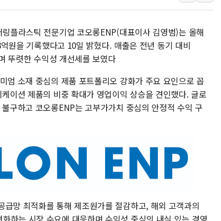
폭염 누그러지고 가뭄 숙지나...경북동해안권 8
사우디·튀르키예·파키스탄, '공동방위협정' 체
니어링플라스틱 전문기업 코오롱ENP(대표이사 김영범)는 올해
신길동 신축도 3.3㎡당 7250만원…써밋 클라
33억원을 기록했다고 10일 밝혔다. 매출은 전년 동기 대비
용산공원·그린벨트로 또 충돌…반복되는 국토부
가하며 뚜렷한 수익성 개선세를 보였다
[AI 부동산 투데이] 특공 전략도 '극과 극'…
리미엄 소재 중심의 제품 포트폴리오 강화가 주요 요인으로 꼽
[코인시황] 비트코인 6만4000달러대 횡보…고
플리케이션 제품의 비중 확대가 영업이익 상승을 견인했다. 글로
[베트남 증시] 유동성 부진 지속, 강보합 마감
도 불구하고 코오롱ENP는 고부가가치 중심의 안정적 수익 구
'찜통더위'에 전력수요 역대 최고치 경신…한낮 
후티 반군, 예멘 정부군과 사우디 동시 공격…
42.5도 역대급 폭염…동물들도 특별식으로 여
경찰, 9월부터 '가족 사건' 못 맡는다…상피제
포스코홀딩스, 포스코인터·DX 지분 일부 매각
공급망 최적화를 통해 제조원가를 절감하고, 해외 고객과의
화하는 시장 수요에 대응하며 수익성 중심의 내실 있는 경영