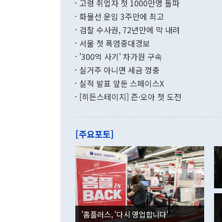
고령 취업자 첫 1000만명 돌파
무너졌다고도 
며 월간 기준
현실을 바꾸는
달러로 38.
화물선 운임 3주만에 최고
를 평화 체제
196.9% 급
검찰 수사권, 72년만에 막 내려
함께 4자 대
수출은 160
지만 이 대통
서울 첫 폭염중대경보
(18.6%) 
화공존 정책이
했다. 통관 기
'300억 사기' 차가원 구속
다"고 지적했
(16.4%)
투리가 잡혀 
실거주 아니면 세금 껑충
월(-10억9
쁜 상황이 초
증가와 유류할
실적 발표 앞둔 스페이스X
9·19 군사
기록했지만 
[히든스테이지] 즌·오아 첫 도전
"우리의 선의
로 전환됐다.
으로 약간의 의문
를 기록해 전
관은 업무보고
는 배당수입
주의에 근거한
줄면서 25억
[주요포토]
라며 "여러분
억1000만달
이 9월 러시
였던 올해 3
며 "정부 차
인의 해외투자
은 "그것은 
각각 증가했다
잘랐다. 정 
국인의 국내 
않았다는 점에
감소하며 전월
사합의 복원,
경신했다. 외
권이라는 지적
분기 말 만기
뒤 "여기 업
다. 내국인의
'홈플러스, '다시 영업합니다'
부의 한 소식