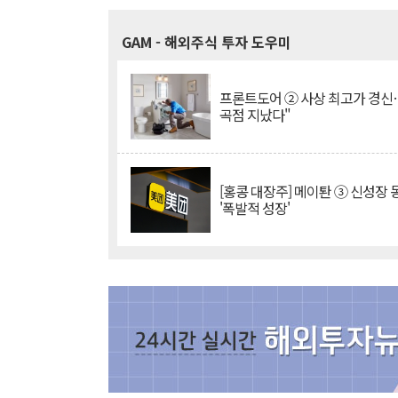
GAM
- 해외주식 투자 도우미
프론트도어 ② 사상 최고가 경신
곡점 지났다"
[홍콩 대장주] 메이퇀 ③ 신성장
'폭발적 성장'