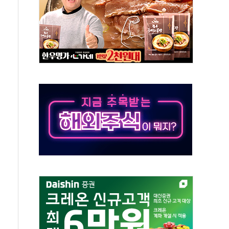
~9일 최대 100mm 호우
결… 수니파 국가들의 새 안보 협력 구도
비온 59㎡ 18억원대
-서울시 '정책 엇박자'
생애최초만 경쟁 치열
래·ETF 매수에도 고유가·금리·입법 지연 '삼중 부담'
...석유·가스주 올랐지만 빈그룹이 상쇄
총수요 104.3GW 기록
 위기 고조되는 또 다른 중동 화약고
름나기 [뉴스핌 줌인]
 실시