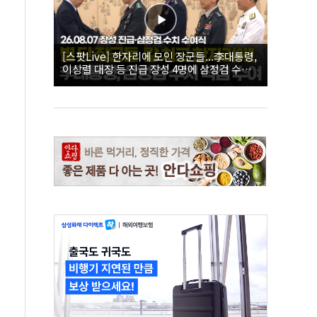
[스팟Live] 한자리에 모인 장군들...李대통령,
이상렬 대장 등 진급 장성 4명에 삼정검 수치
직접 수여｜26.08.07 장성 진급·삼정검 수치
수여식