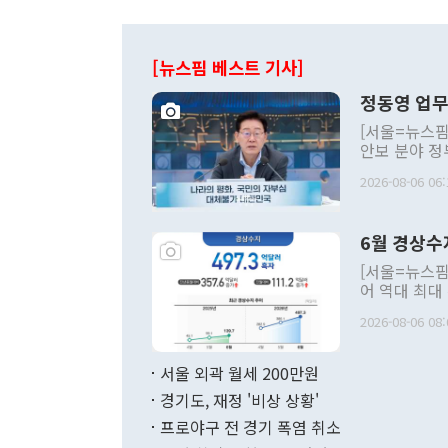
[뉴스핌 베스트 기사]
정동영 업무
[서울=뉴스핌
안보 분야 정
평화공존 발전
2026-08-06 06:
발언 중에는 
언한 것이 있
령은 공개적으
6월 경상수
주의적 희망에
관의 대북 정
[서울=뉴스핌
관 부처 장관
어 역대 최대
관의 무리한 
출 호조로 월
다. [정동영 통일부 장관이 지난달 23일 오후 서울 종로구 정부서울청사에
2026-08-06 08:
료=한국은행] 한국은행이 6일 발표한 '2026년 6월 국제수지(잠정)'에
서 취임 1주년 
면 지난 6월
부 장관 권한
1000만달러
서울 외곽 월세 200만원
발전 구상'을
이에 따라 올
적 갈등 해결
경기도, 재정 '비상 상황'
했다. 경상수
결과 혐오의 
9000만달러
프로야구 전 경기 폭염 취소
년간의 CVI
지 기준 상품