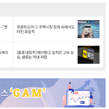
Mute
…"변
프론트도어 ① 주택시장 침체 속에서도
터진 호실적
 동력의
[홍콩 대장주] 메이퇀② 실적은 고속 상
승, 밸류는 역대 저점