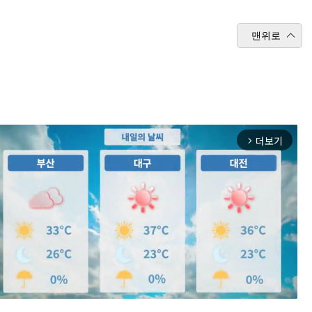
맨위로
더보기
arrow_forward_ios