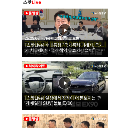
스팟
Live
[스팟Live] 李대통령 "국가폭력 피해자, 국가
가 치유해야…국가 책임 유효기간 없어"｜
26.08.07 국가폭력 피해자 위로 오찬
[스팟Live] 일상에서 장점이 더 돋보이는 '전
기 패밀리 SUV' 볼보 EX90