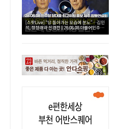
[스팟Live] “당 돌아가는 모습에 분노”…김민
석, 정청래와 신경전 | 26.08.08 더불어민주당
당대표·최고위원 후보 제주 합동연설회