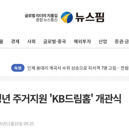
동해중부 전 해상 풍랑주의보…10일까지 최대 3.5m 높은
울
경제
사회
글로벌·중국
해외투자
산업
증권·
연일 폭염에 온열질환 사망 23명…정부, 비상대응기구 가
中 전방위 아파트 부양, 수도 베이징도 부동산 규제 철폐
인제 용대리 계곡서 수위 상승으로 피서객 7명 고립…전원
동해시, 11~14일 '별똥별 멍' 운영…페르세우스 유성우 
속보
강원 중·남부 동해안 시간당 50mm 이상 폭우…호우경보
청양 밭에서 일하던 90대 숨져…온열질환 여부 조사
폭염에 車 운전면허 기능시험 오전 집중 편성…체감온도 3
년 주거지원 'KB드림홈' 개관식
李대통령, 'ISA·주가누르기 방지법' 전면 재검토 지시
'호우 특보' 경북 울진 시간당 20~30mm 강한 비...가뭄 
주말 무더위·열대야 지속…내륙 곳곳 소나기
25년11월10일 09:25
오세훈 "용산공원 주택 검토, 민주당 스스로 원칙 뒤집는 