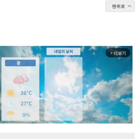
맨위로
더보기
arrow_forward_ios