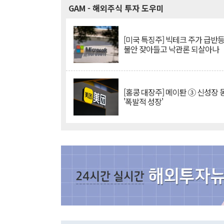
GAM
- 해외주식 투자 도우미
[미국 특징주] 빅테크 주가 급반등..
불안 잦아들고 낙관론 되살아나
[홍콩 대장주] 메이퇀 ③ 신성장
'폭발적 성장'