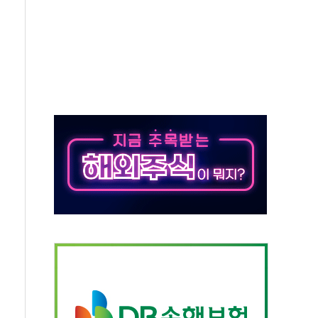
지대' 우려
타진
청래 '격차 확대'
최고치
 요구
낮아지며 상승… STOXX 600 지수는 나흘 연속 최고치
세