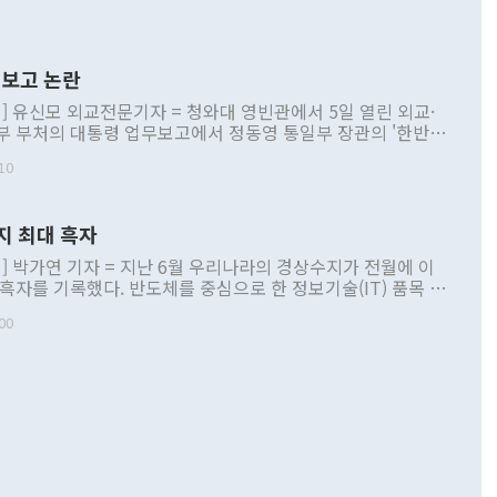
보고 논란
] 유신모 외교전문기자 = 청와대 영빈관에서 5일 열린 외교·
부 부처의 대통령 업무보고에서 정동영 통일부 장관의 '한반도
 구상'과 업무보고 발언이 논란을 빚고 있다. 이날 정 장관의
10
정부 내 조율을 거치지 않은 사안을 정책으로 추진하겠다고 공
는가 하면 사실 관계에 맞지 않은 설명도 있었다. 이재명 대통
로 신중을 기해 달라고 경고했고, 조현 외교부 장관은 '이상
지 최대 흑자
 근거한 비현실적 구상'이라는 비판을 내놨다. 그동안 정 장
책 관련 발언이 물의를 빚은 적은 여러 번 있지만 대통령과 유
] 박가연 기자 = 지난 6월 우리나라의 경상수지가 전월에 이
이 공개적으로 부정적 입장을 표명한 것은 이례적이다. 정 장
 흑자를 기록했다. 반도체를 중심으로 한 정보기술(IT) 품목 수
대북 접근법과 월권을 제어해야 한다는 목소리도 높아지고 있
간 상품수출이 처음으로 1000억달러를 넘어선 영향이다. [자
00
 따르
기자간담회를 하고 있다. [사진=통일부] 2026.07.23 ◆통일
 경상수지는 497억3000만달러 흑자로 집계됐다. 전월(386억
 넘어선 주장 정 장관은 이날 업무보고에서 '한반도 평화공존
)에 이어 두 달 연속 월간 기준 역대 최대 기록을 갈아치웠다.
 설명하면서 이재명 정부 2년차 핵심 과제로 상호 존중·평화
해 상반기 누적 경상수지 흑자는 1910억1000만달러를 기록
·핵 없는 한반도 등 3대 기본 방향을 제시했다. 정 장관은 "대
지 흑자를 견인한 것은 상품수지다. 6월 상품수지는 478억
언어는 멈춰야 한다"면서 주적 용어 대체를 주장했다. 지난 25
 흑자를 기록하며 전월에 이어 역대 최대를 다시 썼다. 국제수
D(완전하고 검증가능하며 되돌릴 수 없는 비핵화) 구도는 이미
수출은 1123억7000만달러로 전년 동월 대비 84.5% 증가하
했다. 또 "현 시점에서 흘러간 선(先)비핵화만 되뇌는 것은
 처음으로 1000억달러를 넘어섰다. 상품수입은 644억8000만
 데 힘이 되지 않는다"고 주장했다. 정 장관은 또 "정전 체제