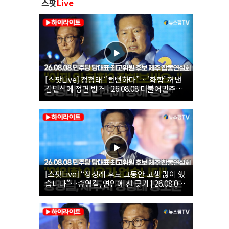
스팟
Live
[스팟Live] 정청래 “뻔뻔하다”…‘화합’ 꺼낸
김민석에 정면 반격 | 26.08.08 더불어민주당
당대표·최고위원 후보 제주 합동연설회
[스팟Live] “정청래 후보 그동안 고생 많이 했
습니다”…송영길, 연임에 선 긋기 | 26.08.08
더불어민주당 당대표·최고위원 후보 제주 합
동연설회