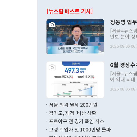
[뉴스핌 베스트 기사]
정동영 업무
[서울=뉴스핌
안보 분야 정
평화공존 발전
2026-08-06 06:
발언 중에는 
언한 것이 있
령은 공개적으
6월 경상수
주의적 희망에
관의 대북 정
[서울=뉴스핌
관 부처 장관
어 역대 최대
관의 무리한 
출 호조로 월
다. [정동영 통일부 장관이 지난달 23일 오후 서울 종로구 정부서울청사에
2026-08-06 08:
료=한국은행] 한국은행이 6일 발표한 '2026년 6월 국제수지(잠정)'에
서 취임 1주년 
면 지난 6월
부 장관 권한
1000만달러
서울 외곽 월세 200만원
발전 구상'을
이에 따라 올
적 갈등 해결
경기도, 재정 '비상 상황'
했다. 경상수
결과 혐오의 
9000만달러
프로야구 전 경기 폭염 취소
년간의 CVI
지 기준 상품
고령 취업자 첫 1000만명 돌파
무너졌다고도 
며 월간 기준
현실을 바꾸는