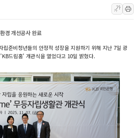
가
충북 주말 무더위 지속…청주·진천 35도, 곳곳 소나기
가
10월 보완수사권 폐지·공소청 출범…피해자들 '범죄 사각
한상협, 업계 개인정보 보안 새판 짠다…'자율규제단체' 
 환경 개선공사 완료
민주당, 오늘 제주·인천 경선 발표...김민석 '재역전' vs 정
뉴욕증시, 고용 쇼크에 금리 인상 우려 후퇴…S&P500 
 자립준비청년들의 안정적 성장을 지원하기 위해 지난 7일 광
트럼프, 쿡 연준 이사 해임 재추진…"26일까지 의혹 소명"
KB드림홈' 개관식을 열었다고 10일 밝혔다.
유럽증시, 美 고용 예상 밖 부진에 연준 금리 인상 가능성 
미 연준 매파 기세 꺾이나…고용 감소에 9월 동결 전망 우