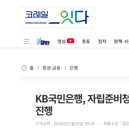
영상
포토
정치
정책·서
홈
증권·금융
은행
KB국민은행, 자립준비청
진행
기사입력 :
2025년11월10일 09:25
최종수정 :
20