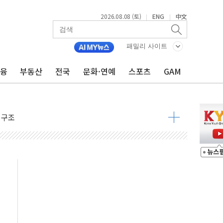
2026.08.08 (토)
ENG
中文
|
|
패밀리 사이트
 물결
금융
부동산
전국
문화·연예
스포츠
GAM
동
 구조
관측
 발효
8도 넘으면 중단
해소될 듯
것"