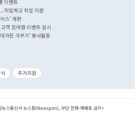
별 이벤트
...직업계고 취업 지원
비스' 개편
 고객 참여형 이벤트 실시
테마가든 가꾸기' 봉사활동
관식
주거지원
뉴스통신사 뉴스핌(Newspim), 무단 전재-재배포 금지>