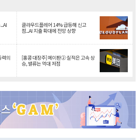
Mute
.AI
클라우드플레어 14% 급등해 신고
점...AI 지출 확대에 전망 상향
 동력의
[홍콩 대장주] 메이퇀② 실적은 고속 상
승, 밸류는 역대 저점