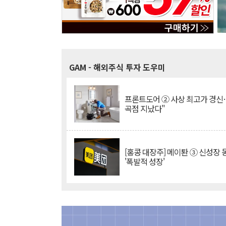
GAM
- 해외주식 투자 도우미
프론트도어 ② 사상 최고가 경신
곡점 지났다"
[홍콩 대장주] 메이퇀 ③ 신성장
'폭발적 성장'