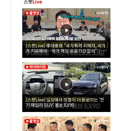
스팟
Live
[스팟Live] 李대통령 "국가폭력 피해자, 국가
가 치유해야…국가 책임 유효기간 없어"｜
26.08.07 국가폭력 피해자 위로 오찬
[스팟Live] 일상에서 장점이 더 돋보이는 '전
기 패밀리 SUV' 볼보 EX90