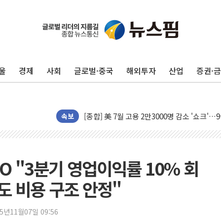
울
경제
사회
글로벌·중국
해외투자
산업
증권·
[AI MY 뉴스] 뉴욕 반도체주 프리뷰...美 고
뉴욕증시 프리뷰, 美 고용 쇼크에 금리 인상 
[종합] 美 7월 고용 2만3000명 감소 '쇼크'
속보
[사진] 이슬람 수니파 3개국, 공동방위협정 
뉴욕증시 개장 전 특징주...아틀라시안·클
보훈부, 미 DPAA와 MOU… "6·25 미군 실
FO "3분기 영업이익률 10% 회
트럼프 "금리 내려야"…파월 때와 달리 워시엔
도 비용 구조 안정"
특정 정치인 측근 포항시 정책특보 내정설...포
李 "해남 태양광, 대한민국 다음 100년 밑거
25년11월07일 09:56
李 대통령, '6시간 마라톤 부동산 2차 회의'