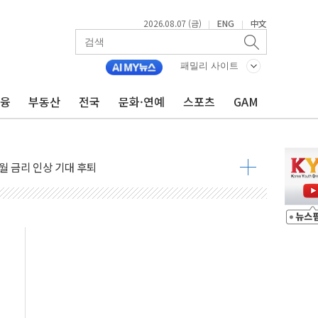
2026.08.07 (금)
ENG
中文
|
|
패밀리 사이트
금융
부동산
전국
문화·연예
스포츠
GAM
용 쇼크에 반도체주 '활짝'
우려 후퇴…나스닥 선물 1%대 상승
…9월 금리 인상 기대 후퇴
체결
라우드플레어·태양광주↑ VS 트레이드데스크·웬디스↓
종자 7359명 끝까지 찾겠다"
 톤 낮춰
항시 '시끌'
름…수도권 집중 완화 전환점"
 주재… "전폭적 공급 확대·속도전 총력"