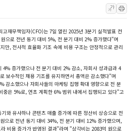
트럼프, 中 겨냥 폴리실리콘 관세 15% 부과
가
가
[사진] 빈살만과 에르도안의 만남
이란와이어 "이란 최고지도자 위독…곧 사망
최고재무책임자(CFO)는 7일 열린 2025년 3분기 실적발표 컨
남동발전, 해남군에 국내 최대 규모 400MW 
 원으로 전년 동기 대비 5%, 전 분기 대비 2% 증가했다"며
[인도증시] 중동 불안 속 유가 상승에 소폭 하락
었지만, 전사적 효율화 기조 속에 비용 구조는 안정적으로 관리
황희 '폐버스 청년주택' SNS 글 역풍에 "정
폭염 누그러지고 가뭄 숙지나...경북동해안권 8
비 4% 증가했으나 전 분기 대비 2% 감소, 자회사 성과급과 4
사우디·튀르키예·파키스탄, '공동방위협정' 
으로 보수적인 채용 기조를 유지하면서 총액은 감소했다"며
신길동 신축도 3.3㎡당 7250만원…써밋 클라
 3% 감소했으나 자회사들의 마케팅 집행 확대 영향으로 전 분
용산공원·그린벨트로 또 충돌…반복되는 국토부
 비중은 5%로, 연초 계획한 6% 범위 내에서 집행되고 있다"고
 동기와 유사하나 콘텐츠 매출 증가에 따른 정산비 상승으로 전
 원으로 전년 동기 대비 34%, 전 분기 대비 12% 증가했으며,
프라 비용 증가가 반영된 결과"라며 "상각비는 2083억 원으로