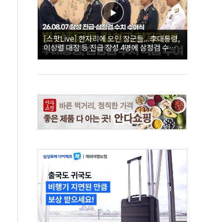
[스팟Live] 한자리에 모인 장군들...李대통령,
이상렬 대장 등 진급 장성 4명에 삼정검 수치
직접 수여｜26.08.07 장성 진급·삼정검 수치
수여식