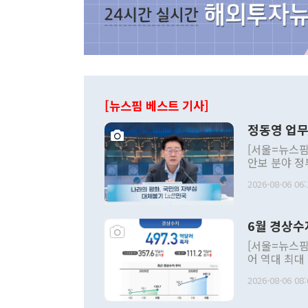
[뉴스핌 베스트 기사]
정동영 업무
[서울=뉴스핌
안보 분야 정
평화공존 발전
2026-08-06 06:
발언 중에는 
언한 것이 있
령은 공개적으
6월 경상수
주의적 희망에
관의 대북 정
[서울=뉴스핌
관 부처 장관
어 역대 최대
관의 무리한 
출 호조로 월
다. [정동영 통일부 장관이 지난달 23일 오후 서울 종로구 정부서울청사에
2026-08-06 08:
료=한국은행] 한국은행이 6일 발표한 '2026년 6월 국제수지(잠정)'에
서 취임 1주년 
면 지난 6월
부 장관 권한