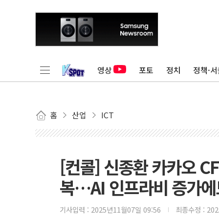
영상
포토
정치
정책·서
홈
산업
ICT
[컨콜] 신종환 카카오 C
복…AI 인프라비 증가에
기사입력 :
2025년11월07일 09:56
최종수정 :
20