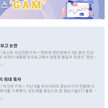
보고 논란
] 유신모 외교전문기자 = 청와대 영빈관에서 5일 열린 외교·
부 부처의 대통령 업무보고에서 정동영 통일부 장관의 '한반도
 구상'과 업무보고 발언이 논란을 빚고 있다. 이날 정 장관의
10
정부 내 조율을 거치지 않은 사안을 정책으로 추진하겠다고 공
는가 하면 사실 관계에 맞지 않은 설명도 있었다. 이재명 대통
로 신중을 기해 달라고 경고했고, 조현 외교부 장관은 '이상
지 최대 흑자
 근거한 비현실적 구상'이라는 비판을 내놨다. 그동안 정 장
책 관련 발언이 물의를 빚은 적은 여러 번 있지만 대통령과 유
] 박가연 기자 = 지난 6월 우리나라의 경상수지가 전월에 이
이 공개적으로 부정적 입장을 표명한 것은 이례적이다. 정 장
 흑자를 기록했다. 반도체를 중심으로 한 정보기술(IT) 품목 수
대북 접근법과 월권을 제어해야 한다는 목소리도 높아지고 있
간 상품수출이 처음으로 1000억달러를 넘어선 영향이다. [자
00
 따르
기자간담회를 하고 있다. [사진=통일부] 2026.07.23 ◆통일
 경상수지는 497억3000만달러 흑자로 집계됐다. 전월(386억
 넘어선 주장 정 장관은 이날 업무보고에서 '한반도 평화공존