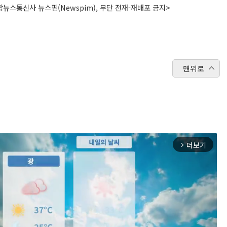
뉴스통신사 뉴스핌(Newspim), 무단 전재-재배포 금지>
맨위로
더보기
arrow_forward_ios