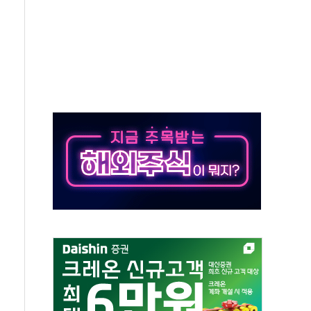
…美 태양광주 급등
해도 놀랍지 않아"
태양광 착공…여의도 1.6배 규모
...금융주 낙폭 커
부정책 아냐" 해명
~9일 최대 100mm 호우
체결… 수니파 국가들의 새 안보 협력 구도
비온 59㎡ 18억원대
-서울시 '정책 엇박자'