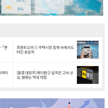
Mute
…"변
프론트도어 ① 주택시장 침체 속에서도
터진 호실적
 동력의
[홍콩 대장주] 메이퇀② 실적은 고속 상
승, 밸류는 역대 저점