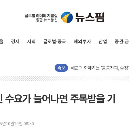
울
경제
사회
글로벌·중국
해외투자
산업
증권·
주한미군 "오산기지 누출, 백린 
구미 폐염산처리업체서 불 2시간3
해군과 함께하는 '불금전파, 송정'
속보
강원도 폭염특보 11일째…온열질환
[코인 시황] 비트코인, ETF 
[르포] 39도 폭염 속 잠실 개표소 
 수요가 늘어나면 주목받을 기
강원·전라권 폭염중대경보 확대…
빚투·레버리지 줄었지만, 반도체 
양주 가전제품 창고서 화재…차량 
25년10월29일 08:50
[2보] 북한, 원산서 동해상 단거