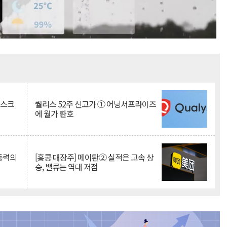
Mute
리스크
퀄리스 52주 신고가 ① 어닝서프라이즈
에 월가 환호
 동력의
[홍콩 대장주] 메이퇀② 실적은 고속 상
승, 밸류는 역대 저점