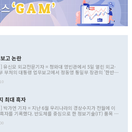
보고 논란
] 유신모 외교전문기자 = 청와대 영빈관에서 5일 열린 외교·
부 부처의 대통령 업무보고에서 정동영 통일부 장관의 '한반도
 구상'과 업무보고 발언이 논란을 빚고 있다. 이날 정 장관의
10
정부 내 조율을 거치지 않은 사안을 정책으로 추진하겠다고 공
는가 하면 사실 관계에 맞지 않은 설명도 있었다. 이재명 대통
로 신중을 기해 달라고 경고했고, 조현 외교부 장관은 '이상
지 최대 흑자
 근거한 비현실적 구상'이라는 비판을 내놨다. 그동안 정 장
책 관련 발언이 물의를 빚은 적은 여러 번 있지만 대통령과 유
] 박가연 기자 = 지난 6월 우리나라의 경상수지가 전월에 이
이 공개적으로 부정적 입장을 표명한 것은 이례적이다. 정 장
 흑자를 기록했다. 반도체를 중심으로 한 정보기술(IT) 품목 수
대북 접근법과 월권을 제어해야 한다는 목소리도 높아지고 있
간 상품수출이 처음으로 1000억달러를 넘어선 영향이다. [자
00
 따르
기자간담회를 하고 있다. [사진=통일부] 2026.07.23 ◆통일
 경상수지는 497억3000만달러 흑자로 집계됐다. 전월(386억