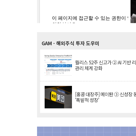
GAM
- 해외주식 투자 도우미
퀄리스 52주 신고가 ② AI 기반 
관리 체계 강화
[홍콩 대장주] 메이퇀 ③ 신성장
'폭발적 성장'