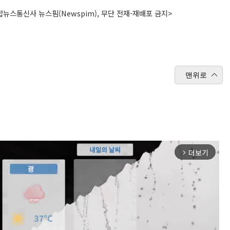
뉴스통신사 뉴스핌(Newspim), 무단 전재-재배포 금지>
맨위로
더보기
arrow_forward_ios