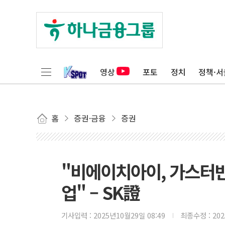
영상
포토
정치
정책·서
홈
증권·금융
증권
"비에이치아이, 가스터빈
업" – SK證
기사입력 :
2025년10월29일 08:49
최종수정 :
20