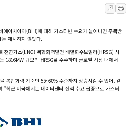
가
종로·중구 오피스 78%가 준공 
가
법원, '관저 이전 봐주기 감사' 
성폭력 피해자 보호단체, 경찰수
일 비에이치아이(BHI)에 대해 가스터빈 수요가 늘어나면 주목받
우크라, 러 탄도미사일 공격에 속
가는 제시하지 않았다.
"5.18은 북한 지령" 설교한 목사
[종합] 특검, '양평' 원희룡 2
화천연가스(LNG) 복합화력발전 배열회수보일러(HRSG) 시
는 1816MW 규모의 HRSG를 수주하며 글로벌 시장 내에서
[내일날씨] 절기상 '입추'에 폭염
제천 바이오밸리 공장 옥상서 불
개혁신당 "민주, '盧 수사' 악
을 복합화력 기준인 55~60% 수준까지 상승시킬 수 있어, 같
CJ온스타일, 2분기 영업익 260
"며 "최근 미국에서는 데이터센터 전력 수요 급증으로 가스터
.