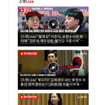
스팟
Live
[스팟Live] *풀영상* 이준석, 보완수사권 폐
지에 "민주당 개악입법, 불안감 가중시켜"｜
26.08.06 개혁신당 보완수사권 폐지 토론회
[스팟Live] '투미TV' 김제경이 내린 李정부 부
동산 정책 점수는? | 26.08.06 서울시 부동산
대토론회