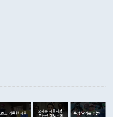
 넘어선 주장 정 장관은 이날 업무보고에서 '한반도 평화공존
)에 이어 두 달 연속 월간 기준 역대 최대 기록을 갈아치웠다.
 설명하면서 이재명 정부 2년차 핵심 과제로 상호 존중·평화
해 상반기 누적 경상수지 흑자는 1910억1000만달러를 기록
·핵 없는 한반도 등 3대 기본 방향을 제시했다. 정 장관은 "대
지 흑자를 견인한 것은 상품수지다. 6월 상품수지는 478억
언어는 멈춰야 한다"면서 주적 용어 대체를 주장했다. 지난 25
 흑자를 기록하며 전월에 이어 역대 최대를 다시 썼다. 국제수
D(완전하고 검증가능하며 되돌릴 수 없는 비핵화) 구도는 이미
수출은 1123억7000만달러로 전년 동월 대비 84.5% 증가하
했다. 또 "현 시점에서 흘러간 선(先)비핵화만 되뇌는 것은
 처음으로 1000억달러를 넘어섰다. 상품수입은 644억8000만
 데 힘이 되지 않는다"고 주장했다. 정 장관은 또 "정전 체제
6% 늘었다. 통관 기준으로는 반도체 수출이 전년 동월 대비
로 바꾸는 논의에 착수하겠다"면서 "북·미 정상회담 견인과
증했고 컴퓨터·주변기기(SSD)는 282.7% 증가했다. IT 품목
화의 동력을 확보하기 위해 최선을 다할 것"이라고 말했다. 하
.4% 늘었으며 비IT 품목도 ▲석유제품(47.5%) ▲화공품
령은 정 장관의 구상에 대부분 제동을 걸었다. 이 대통령은 "평
▲철강제품(17.9%) ▲승용차(6.1%) 등을 중심으로 18.6% 증가
 정치적으로 악용되는 측면이 있다"며 "많이 조심하셔야 한
준 수입은 ▲원자재(30.5%) ▲자본재(35.3%) ▲소비재
다. 북한을 다른 이름으로 불러야 한다는 주장에는 "표현에 꼬
가 모두 늘었다. 서비스수지는 12억9000만달러 적자를 기록해 전
정쟁으로 휘몰아 들어가면 원래 하고자 했던 데에서 오히려 나
000만달러)보다 적자 폭이 확대됐다. 여행수지는 외국인 입국자
래될 수 있다"고 경고했다. 이 대통령은 남북 신뢰 구축을 위해
증료 인상 등에 따른 출국자 감소로 4억4000만달러 흑자를
합의를 선제적으로 복원해야 한다는 정 장관의 주장에 대해서도
지식재산권사용료수지는 전월 흑자에서 4억4000만달러 적자
대로 하는 게 과연 한반도의 평화와 안정에 플러스냐, 결론적
 본원소득수지는 배당소득을 중심으로 32억7000만달러 흑자
이 들 때도 있다"며 부정적으로 반응했다. 조현 외교부 장
월(21억7000만달러)보다 흑자 폭이 확대됐다. 배당소득수지
 사후 브리핑에서 정 장관이 언급한 '4자 회담'에 대해 "이상
이 늘어난 데다 전월 분기배당에 따른 기저효과로 배당지급이
 어떤 희망이라 하더라도 그건 아직 조율되지 않은 방법"이
6000만달러 흑자를 나타냈다. 금융계정 순자산은 6월 중 467
들께서 디스카운트해 주시면 좋겠다"고 선을 그었다. 정 장관
러 증가해 월간 기준 역대 최대 증가 폭을 기록했다. 종전 최대
아 블라디보스토크에서 열리는 '동방경제포럼(EEF)'을 언급하
월(369억9000만달러)을 넘어선 것이다. 직접투자에서는 내국
원에서 (참석을) 검토하고 있다"고 발언한 데 대해서도 조 장관
가 80억1000만달러, 외국인의 국내투자가 46억3000만달러
외교부의 몫"이라며 "아직 거기까지 진도가 나가지 않았다"고
오세훈 서울시장,
. 증권투자에서는 외국인의 국내 주식 매도세가 이어졌다. 외
39도 기록한 서울
폭염 날리는 물놀이
부동산 대토론회
장관이 이날 소개한 대북 구상과 설명은 정부 내 조율을 거치지