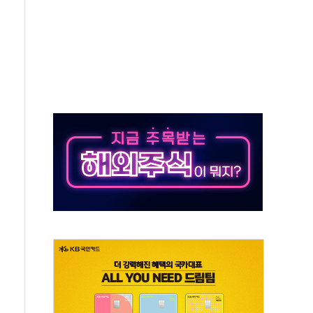
10년 이상…리뉴얼이 경쟁력 가른다
유병호 구속적부심 기각
사개혁위에 보완수사권 폐지 우려 전달
수무책… 패트리엇 미사일 지원, 작년의 3분의 1
 불구속 송치
차 조사…'당정대 회의' 한동훈·방기선 수사도 속도
 절정…서울 한낮 39도
…30여분 만에 진화
연으로 형사사법 틀 바꿔…국민 불안감 가중"
억원…전년 比 21.2%↑