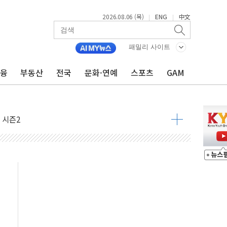
2026.08.06 (목)
ENG
中文
|
|
패밀리 사이트
금융
부동산
전국
문화·연예
스포츠
GAM
아닌 무해한 표면 부식 물질"
0여분만에 진화...외국인 노동자 숨져
 시즌2
·가축 피해 최소화 '총력 대응'
자금 유입에도 박스권…美 암호화폐 법안 처리 여부도 변수
시위 '62일째'..."대부분 여기서 상주"
온열질환자 2665명·사망 23명
두 종목에 코스피 '휘청'
3대·건물 1동 전소
리 탄도미사일 발사