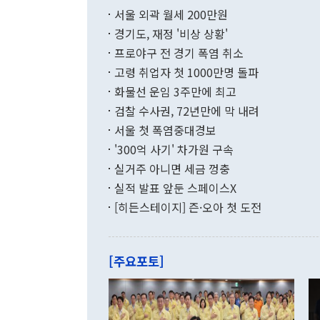
부 장관 권한
1000만달러
서울 외곽 월세 200만원
발전 구상'을
이에 따라 올
적 갈등 해결
경기도, 재정 '비상 상황'
했다. 경상수
결과 혐오의 
9000만달러
프로야구 전 경기 폭염 취소
년간의 CVI
지 기준 상품
고령 취업자 첫 1000만명 돌파
무너졌다고도 
며 월간 기준
현실을 바꾸는
달러로 38.
화물선 운임 3주만에 최고
를 평화 체제
196.9% 급
검찰 수사권, 72년만에 막 내려
함께 4자 대
수출은 160
지만 이 대통
서울 첫 폭염중대경보
(18.6%) 
화공존 정책이
했다. 통관 기
'300억 사기' 차가원 구속
다"고 지적했
(16.4%)
투리가 잡혀 
실거주 아니면 세금 껑충
월(-10억9
쁜 상황이 초
증가와 유류할
실적 발표 앞둔 스페이스X
9·19 군사
기록했지만 
[히든스테이지] 즌·오아 첫 도전
"우리의 선의
로 전환됐다.
으로 약간의 의문
를 기록해 전
관은 업무보고
는 배당수입
주의에 근거한
줄면서 25억
[주요포토]
라며 "여러분
억1000만달
이 9월 러시
였던 올해 3
며 "정부 차
인의 해외투자
은 "그것은 
각각 증가했다
잘랐다. 정 