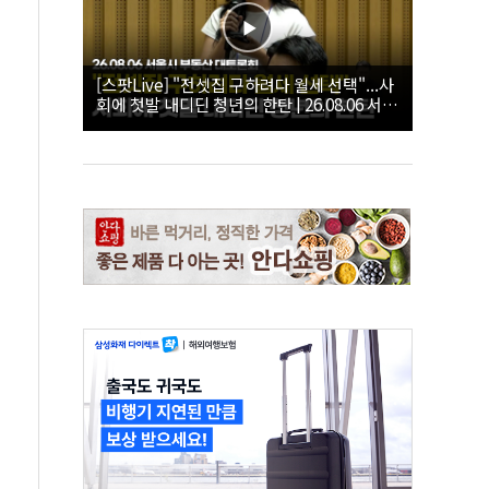
[스팟Live] "전셋집 구하려다 월세 선택"...사
회에 첫발 내디딘 청년의 한탄 | 26.08.06 서울
시 부동산 대토론회