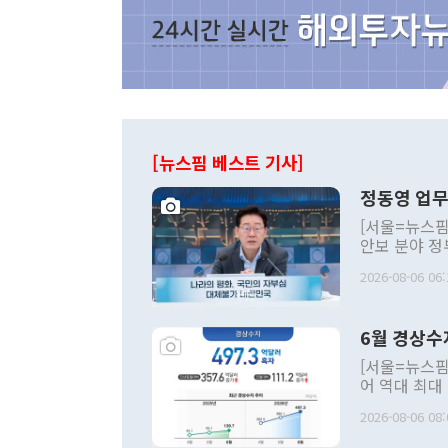
[뉴스핌 베스트 기사]
정동영 업무
[서울=뉴스핌
안보 분야 정
평화공존 발전
2026-08-06 06:
발언 중에는 
언한 것이 있
령은 공개적으
6월 경상수
주의적 희망에
관의 대북 정
[서울=뉴스핌
관 부처 장관
어 역대 최대
관의 무리한 
출 호조로 월
다. [정동영 통일부 장관이 지난달 23일 오후 서울 종로구 정부서울청사에
2026-08-06 08:
료=한국은행] 한국은행이 6일 발표한 '2026년 6월 국제수지(잠정)'에
서 취임 1주년 
면 지난 6월