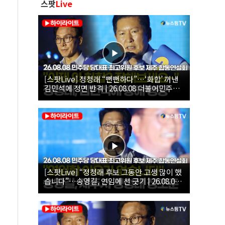
스팟
Live
[스팟Live] 정청래 “뻔뻔하다”…‘화합’ 꺼낸
김민석에 정면 반격 | 26.08.08 더불어민주당
당대표·최고위원 후보 제주 합동연설회
[스팟Live] “정청래 후보 그동안 고생 많이 했
습니다”…송영길, 연임에 선 긋기 | 26.08.08
더불어민주당 당대표·최고위원 후보 제주 합
동연설회