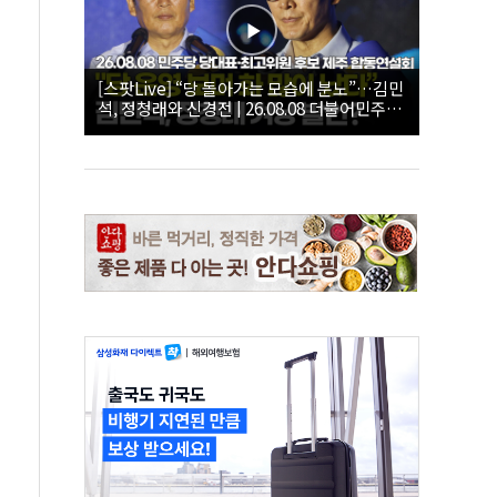
[스팟Live] “당 돌아가는 모습에 분노”…김민
석, 정청래와 신경전 | 26.08.08 더불어민주당
당대표·최고위원 후보 제주 합동연설회