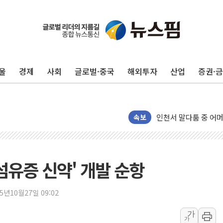
울
경제
사회
글로벌·중국
해외투자
산업
증권·
추미애, '위안부' 피해
인천 선재도 갯벌서 해
인천서 말다툼 중 어머
속보
'화합' 꺼낸 김민석에
李대통령, ISA 개편 
동해중부 전 해상 풍랑
섬유증 신약' 개발 순항
연일 폭염에 온열질환
中 전방위 아파트 부양
25년10월27일 09:02
인제 용대리 계곡서 
가
동해시, 11~14일 
가