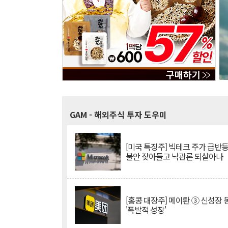
GAM
- 해외주식 투자 도우미
[미국 특징주] 빅테크 주가 급반등..
불안 잦아들고 낙관론 되살아나
[홍콩 대장주] 메이퇀 ③ 신성장
'폭발적 성장'