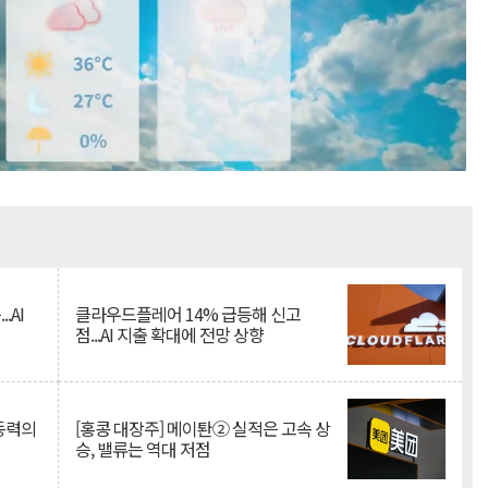
Mute
.AI
클라우드플레어 14% 급등해 신고
점...AI 지출 확대에 전망 상향
 동력의
[홍콩 대장주] 메이퇀② 실적은 고속 상
승, 밸류는 역대 저점