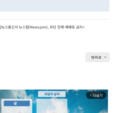
뉴스통신사 뉴스핌(Newspim), 무단 전재-재배포 금지>
맨위로
더보기
arrow_forward_ios