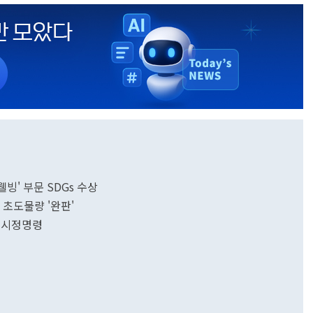
빙' 부문 SDGs 수상
 초도물량 '완판'
 시정명령