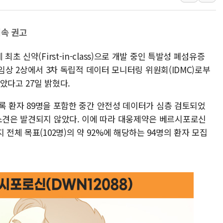
강원 중·남부 동해안
청양 밭에서 일하던 
지속 권고
폭염에 車 운전면허 
李대통령, 'ISA·주
초 신약(First-in-class)으로 개발 중인 특발성 폐섬유증
'호우 특보' 경북 울진
'의 임상 2상에서 3차 독립적 데이터 모니터링 위원회(IDMC)로부
았다고 27일 밝혔다.
주말 무더위·열대야 
오세훈 "용산공원 주택
 등록 환자 89명을 포함한 중간 안전성 데이터가 심층 검토되었
충북 주말 무더위 지속
 소견은 발견되지 않았다. 이에 따라 대웅제약은 베르시포로신
10월 보완수사권 폐
 전체 목표(102명)의 약 92%에 해당하는 94명의 환자 모집
한상협, 업계 개인정보