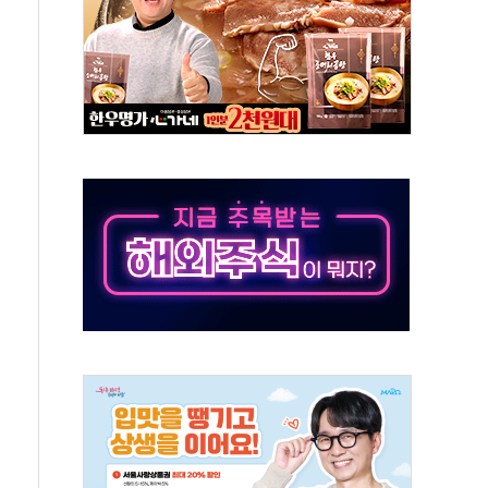
 시간당 50mm 이상 폭우…호우경보 발효
90대 숨져…온열질환 여부 조사
기능시험 오전 집중 편성…체감온도 38도 넘으면 중단
가누르기 방지법' 전면 재검토 지시
 시간당 20~30mm 강한 비...가뭄 해소될 듯
지속…내륙 곳곳 소나기
 검토, 민주당 스스로 원칙 뒤집는 것"
…청주·진천 35도, 곳곳 소나기
지·공소청 출범…피해자들 '범죄 사각지대' 우려
 보안 새판 짠다…'자율규제단체' 타진