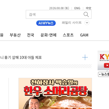
2026.08.08 (토)
ENG
中文
|
|
패밀리 사이트
금융
부동산
전국
문화·연예
스포츠
GAM
자 기림의 날 참석..."국제적 시민 연대로 목소리 내야"
루질 중 실종 60대 나흘만에 숨진 채 발견
니 흉기 살해 10대 아들 체포
 '뻔뻔' 받아친 정청래…제주 연설서 신경전 고조
재검토 지시…與 "적극 환영"·野 "졸속 국정"
주의보…10일까지 최대 3.5m 높은 물결
 사망 23명…정부, 비상대응기구 가동
, 수도 베이징도 부동산 규제 철폐
수위 상승으로 피서객 7명 고립…전원 구조
'별똥별 멍' 운영…페르세우스 유성우 관측