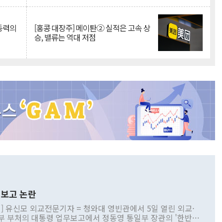
 동력의
[홍콩 대장주] 메이퇀② 실적은 고속 상
승, 밸류는 역대 저점
보고 논란
] 유신모 외교전문기자 = 청와대 영빈관에서 5일 열린 외교·
부 부처의 대통령 업무보고에서 정동영 통일부 장관의 '한반도