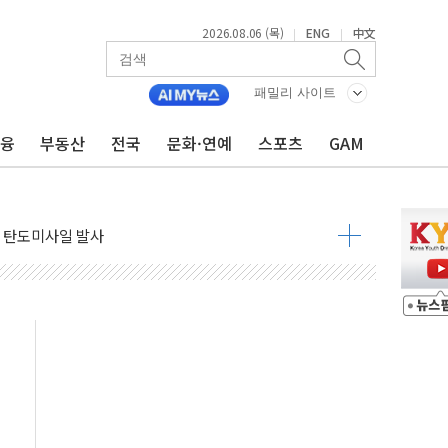
2026.08.06 (목)
ENG
中文
|
|
자금 유입에도 박스권…美 암호화폐 법안 처리 여부도 변수
시위 '62일째'..."대부분 여기서 상주"
패밀리 사이트
온열질환자 2665명·사망 23명
금융
부동산
전국
문화·연예
스포츠
GAM
두 종목에 코스피 '휘청'
3대·건물 1동 전소
리 탄도미사일 발사
10년 이상…리뉴얼이 경쟁력 가른다
유병호 구속적부심 기각
사개혁위에 보완수사권 폐지 우려 전달
수무책… 패트리엇 미사일 지원, 작년의 3분의 1
 불구속 송치
차 조사…'당정대 회의' 한동훈·방기선 수사도 속도
 절정…서울 한낮 39도
…30여분 만에 진화