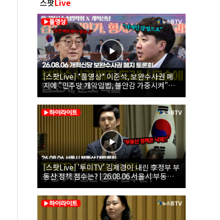
스팟
Live
[스팟Live] *풀영상* 이준석, 보완수사권 폐
지에 "민주당 개악입법, 불안감 가중시켜"｜
26.08.06 개혁신당 보완수사권 폐지 토론회
[스팟Live] '투미TV' 김제경이 내린 李정부 부
동산 정책 점수는? | 26.08.06 서울시 부동산
대토론회