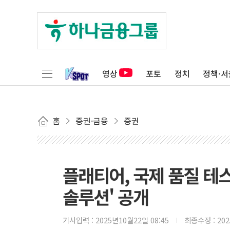
영상
포토
정치
정책·서
홈
증권·금융
증권
플래티어, 국제 품질 테
솔루션' 공개
기사입력 :
2025년10월22일 08:45
최종수정 :
20