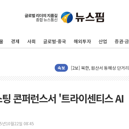
[코인 시황] 비트코인, ETF 
[르포] 39도 폭염 속 잠실 개표소 
강원·전라권 폭염중대경보 확대…
울
경제
사회
글로벌·중국
해외투자
산업
증권·
빚투·레버리지 줄었지만, 반도체 
양주 가전제품 창고서 화재…차량 
[2보] 북한, 원산서 동해상 단거
종로·중구 오피스 78%가 준공 
속보
법원, '관저 이전 봐주기 감사' 
성폭력 피해자 보호단체, 경찰수
우크라, 러 탄도미사일 공격에 속
스팅 콘퍼런스서 '트라이센티스 AI
"5.18은 북한 지령" 설교한 목사
[종합] 특검, '양평' 원희룡 2
[내일날씨] 절기상 '입추'에 폭염
25년10월22일 08:45
제천 바이오밸리 공장 옥상서 불