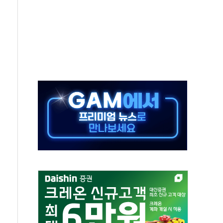
연으로 형사사법 틀 바꿔…국민 불안감 가중"
억원…전년 比 21.2%↑
광…지역펀드 9·10호 확정
체 발사
영업이익 2조 돌파
율비행 기술로 글로벌 방산 시장 공략"