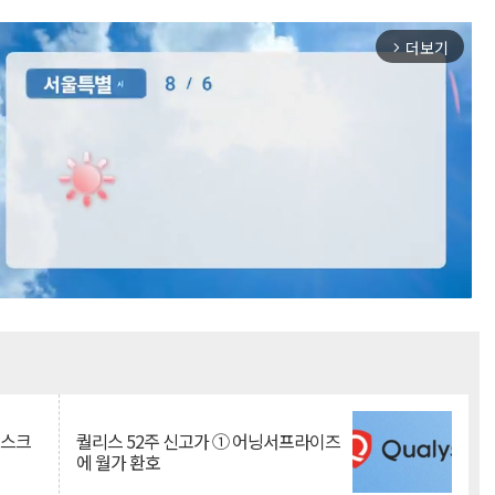
더보기
arrow_forward_ios
Mute
리스크
퀄리스 52주 신고가 ① 어닝서프라이즈
에 월가 환호