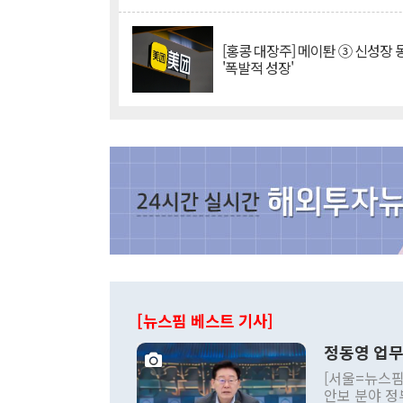
[홍콩 대장주] 메이퇀 ③ 신성장
'폭발적 성장'
[뉴스핌 베스트 기사]
정동영 업무
[서울=뉴스핌
안보 분야 정