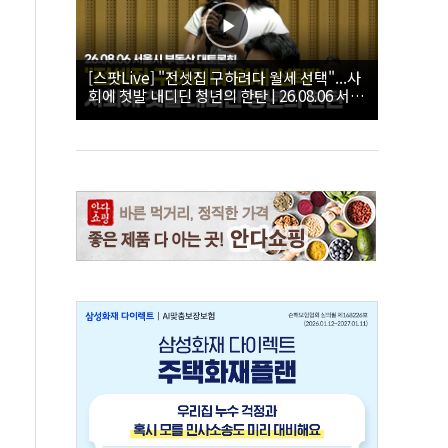
[스팟Live] "전셋집 구하려다 월세 선택"...사
회에 첫발 내디딘 청년의 한탄 | 26.08.06 서울
시 부동산 대토론회