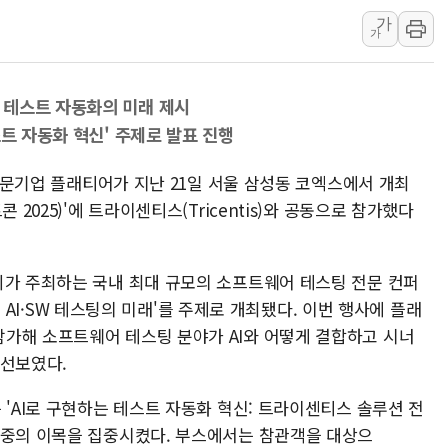
가
개혁신당 "민주, '盧 수사' 악
가
CJ온스타일, 2분기 영업익 260
AI 연산은 포항, 전력 저장은 영
 테스트 자동화의 미래 제시
[속보] 북, 동해상으로 미상 발사
스트 자동화 혁신' 주제로 발표 진행
한국투자증권, 국내 최초 상반기 
[IPO] 니어스랩 "피지컬 AI 자
 전문기업 플래티어가 지난 21일 서울 삼성동 코엑스에서 개최
 2025)'에 트라이센티스(Tricentis)와 공동으로 참가했다
회가 주최하는 국내 최대 규모의 소프트웨어 테스팅 전문 컨퍼
여는 AI·SW 테스팅의 미래'를 주제로 개최됐다. 이번 행사에 플래
가해 소프트웨어 테스팅 분야가 AI와 어떻게 결합하고 시너
 선보였다.
 'AI로 구현하는 테스트 자동화 혁신: 트라이센티스 솔루션 전
청중의 이목을 집중시켰다. 부스에서는 참관객을 대상으