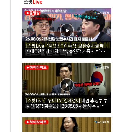
스팟
Live
[스팟Live] *풀영상* 이준석, 보완수사권 폐
지에 "민주당 개악입법, 불안감 가중시켜"｜
26.08.06 개혁신당 보완수사권 폐지 토론회
[스팟Live] '투미TV' 김제경이 내린 李정부 부
동산 정책 점수는? | 26.08.06 서울시 부동산
대토론회