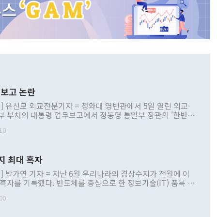
보고 논란
] 유신모 외교전문기자 = 청와대 영빈관에서 5일 열린 외교·
부 부처의 대통령 업무보고에서 정동영 통일부 장관의 '한반도
 구상'과 업무보고 발언이 논란을 빚고 있다. 이날 정 장관의
10
정부 내 조율을 거치지 않은 사안을 정책으로 추진하겠다고 공
는가 하면 사실 관계에 맞지 않은 설명도 있었다. 이재명 대통
로 신중을 기해 달라고 경고했고, 조현 외교부 장관은 '이상
지 최대 흑자
 근거한 비현실적 구상'이라는 비판을 내놨다. 그동안 정 장
책 관련 발언이 물의를 빚은 적은 여러 번 있지만 대통령과 유
] 박가연 기자 = 지난 6월 우리나라의 경상수지가 전월에 이
이 공개적으로 부정적 입장을 표명한 것은 이례적이다. 정 장
 흑자를 기록했다. 반도체를 중심으로 한 정보기술(IT) 품목 수
대북 접근법과 월권을 제어해야 한다는 목소리도 높아지고 있
간 상품수출이 처음으로 1000억달러를 넘어선 영향이다. [자
00
 따르
기자간담회를 하고 있다. [사진=통일부] 2026.07.23 ◆통일
 경상수지는 497억3000만달러 흑자로 집계됐다. 전월(386억
 넘어선 주장 정 장관은 이날 업무보고에서 '한반도 평화공존