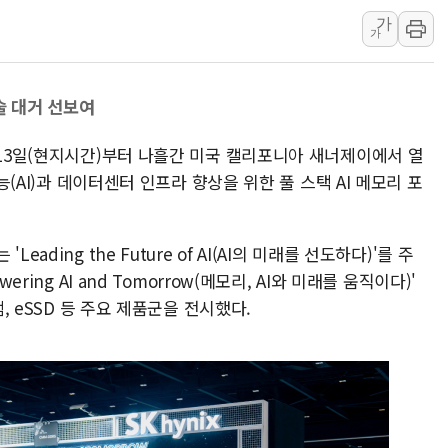
가
양주 섬유염색공장서 화재 1명 중상…
가
김정관 산업부 장관 "주 52시간 손봐
해군 1함대 창설 80주년…지역과 함께
기술 대거 선보여
[3보] 북, 원산서 동해로 단거리 탄도
우크라 드론 전술, 중남미 콜롬비아에
 13일(현지시간)부터 나흘간 미국 캘리포니아 새너제이에서 열
동해해경, 독도 해상서 부유물 감긴 
지능(AI)과 데이터센터 인프라 향상을 위한 풀 스택 AI 메모리 포
주한미군 "오산기지 누출, 백린 아닌 
구미 폐염산처리업체서 불 2시간30여
ading the Future of AI(AI의 미래를 선도하다)'를 주
해군과 함께하는 '불금전파, 송정' 시
ring AI and Tomorrow(메모리, AI와 미래를 움직이다)'
램, eSSD 등 주요 제품군을 전시했다.