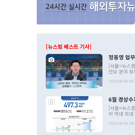
[뉴스핌 베스트 기사]
정동영 업무
[서울=뉴스핌
안보 분야 정
평화공존 발전
2026-08-06 06:
발언 중에는 
언한 것이 있
령은 공개적으
6월 경상수
주의적 희망에
관의 대북 정
[서울=뉴스핌
관 부처 장관
어 역대 최대
관의 무리한 
출 호조로 월
다. [정동영 통일부 장관이 지난달 23일 오후 서울 종로구 정부서울청사에
2026-08-06 08:
료=한국은행] 한국은행이 6일 발표한 '2026년 6월 국제수지(잠정)'에
서 취임 1주년 
면 지난 6월
부 장관 권한