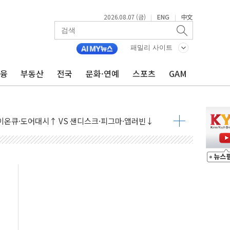
2026.08.07 (금)
ENG
中文
|
|
패밀리 사이트
금융
부동산
전국
문화·연예
스포츠
GAM
 나토 회원국 공격 검토… 거짓 깃발 작전"
재회…로봇·AI 데이터센터·모빌리티 구체화
·아이온큐·도어대시↑ VS 샌디스크·피그마·앱러빈↓
 반대…상법·자본시장법 개정 논의"
 차익실현 속 혼조세...웨스턴디지털·샌디스크↓
에 긴급 안보 점검회의
호르무즈 재개방 기대에 강세
조까지, 상승...호실적 보고 기업 상승세 뚜렷
인 '사파리' 공격… 시민들 공포감 극대화 전략
' 임시 주총 기대감에 홀로 상한가…마진 잔액은 사상 최고
버리지 위험수위…숨은 차입이 더 큰 변수"