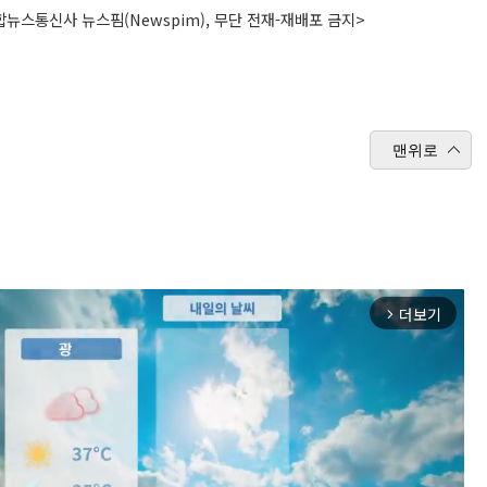
뉴스통신사 뉴스핌(Newspim), 무단 전재-재배포 금지>
맨위로
더보기
arrow_forward_ios