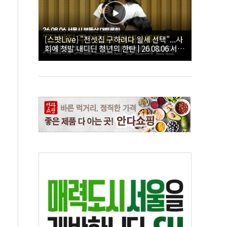
[스팟Live] "전셋집 구하려다 월세 선택"...사
회에 첫발 내디딘 청년의 한탄 | 26.08.06 서울
시 부동산 대토론회