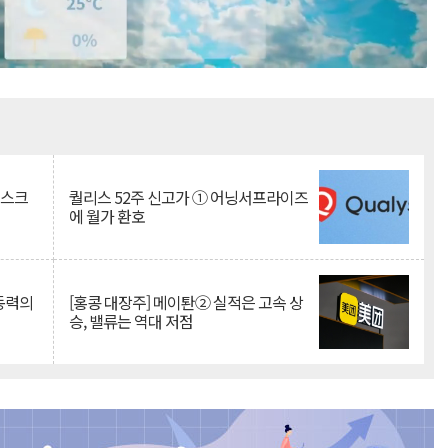
Mute
리스크
퀄리스 52주 신고가 ① 어닝서프라이즈
에 월가 환호
 동력의
[홍콩 대장주] 메이퇀② 실적은 고속 상
승, 밸류는 역대 저점