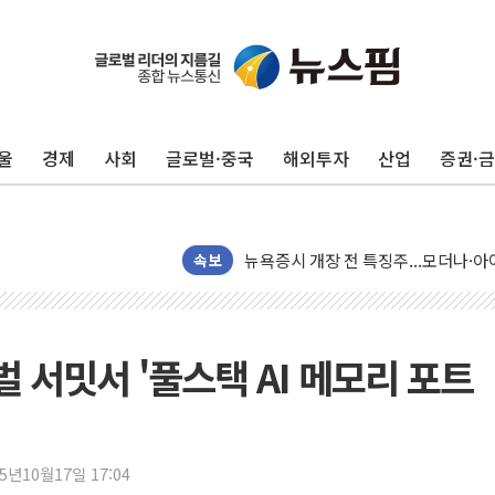
울
경제
사회
글로벌·중국
해외투자
산업
증권·
리투아니아 국방 "러, 우크라 드론으로
구광모, 내주 실리콘밸리서 젠슨 황 
뉴욕증시 개장 전 특징주...모더나
김정관 장관 "영업이익 N% 성과급
속보
뉴욕증시 프리뷰, 미 주가선물 AI주
청와대, 북한 단거리 탄도미사일 발사
금값 7주 만에 최고…美 고용 둔화·
벌 서밋서 '풀스택 AI 메모리 포트
[인도증시] 중동 긴장 완화에 실적 호
러, 1인칭시점 드론으로 우크라 민간
[베트남 증시] 지수 하락 속 'DGC
25년10월17일 17:04
'월가의 황제' 다이먼 "금융시장 레