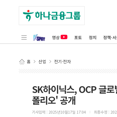
영상
포토
정치
정책·서
홈
산업
전기·전자
SK하이닉스, OCP 글로
폴리오' 공개
기사입력 :
2025년10월17일 17:04
최종수정 :
20