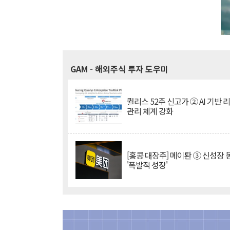
GAM
- 해외주식 투자 도우미
퀄리스 52주 신고가 ② AI 기반 
관리 체계 강화
[홍콩 대장주] 메이퇀 ③ 신성장
'폭발적 성장'