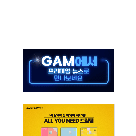
대응 1단계 진압 중
야, 경쟁상대 中과 비교해야"
하는 '선봉'의 대민 봉사
미사일 1발 발사… 올해 10번째·42일 만 도발
 새 안보 위기… 반군·마약카르텔이 습득해 전투 활용
어선 구조
무해한 표면 부식 물질"
분만에 진화...외국인 노동자 숨져
즌2