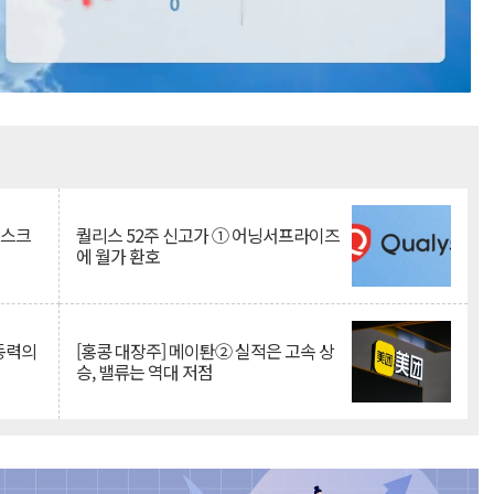
Mute
리스크
퀄리스 52주 신고가 ① 어닝서프라이즈
에 월가 환호
 동력의
[홍콩 대장주] 메이퇀② 실적은 고속 상
승, 밸류는 역대 저점