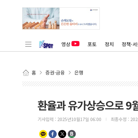
영상
포토
정치
정책·서
홈
증권·금융
은행
환율과 유가상승으로 9월
기사입력 :
2025년10월17일 06:00
최종수정 :
20