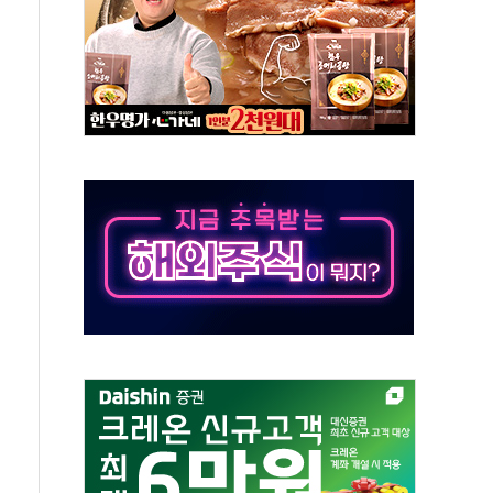
미사일 1발 발사… 올해 10번째·42일 만 도발
 새 안보 위기… 반군·마약카르텔이 습득해 전투 활용
어선 구조
무해한 표면 부식 물질"
분만에 진화...외국인 노동자 숨져
즌2