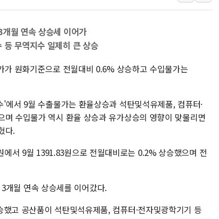
[3보] 북, 원산서 동해로 단거리 탄도
우크라 드론 전술, 중남미 콜롬비아에
3개월 연속 상승세 이어가
동해해경, 독도 해상서 부유물 감긴 
 등 무역지수 일제히 큰 상승
주한미군 "오산기지 누출, 백린 아닌 
물가가 원화기준으로 전월대비 0.6% 상승하고 수입물가는
구미 폐염산처리업체서 불 2시간30여
해군과 함께하는 '불금전파, 송정' 시
수'에서 9월 수출물가는 환율상승과 석탄및석유제품, 컴퓨터·
으며 수입물가 역시 환율 상승과 유가상승의 영향이 맞물리면
혔다.
6원에서 9월 1391.83원으로 전월대비로는 0.2% 상승했으며 전
 등 3개월 연속 상승세를 이어갔다.
상승했고 공산품이 석탄및석유제품, 컴퓨터·전자및광학기기 등