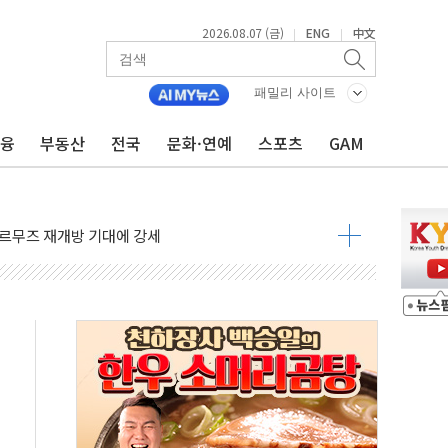
2026.08.07 (금)
ENG
中文
|
|
 나토 회원국 공격 검토… 거짓 깃발 작전"
재회…로봇·AI 데이터센터·모빌리티 구체화
패밀리 사이트
·아이온큐·도어대시↑ VS 샌디스크·피그마·앱러빈↓
금융
부동산
전국
문화·연예
스포츠
GAM
 반대…상법·자본시장법 개정 논의"
 차익실현 속 혼조세...웨스턴디지털·샌디스크↓
에 긴급 안보 점검회의
호르무즈 재개방 기대에 강세
조까지, 상승...호실적 보고 기업 상승세 뚜렷
인 '사파리' 공격… 시민들 공포감 극대화 전략
' 임시 주총 기대감에 홀로 상한가…마진 잔액은 사상 최고
버리지 위험수위…숨은 차입이 더 큰 변수"
대응 1단계 진압 중
야, 경쟁상대 中과 비교해야"
하는 '선봉'의 대민 봉사