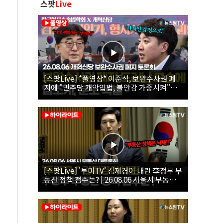
스팟
Live
[스팟Live] *풀영상* 이준석, 보완수사권 폐
지에 "민주당 개악입법, 불안감 가중시켜"｜
26.08.06 개혁신당 보완수사권 폐지 토론회
[스팟Live] '투미TV' 김제경이 내린 李정부 부
동산 정책 점수는? | 26.08.06 서울시 부동산
대토론회