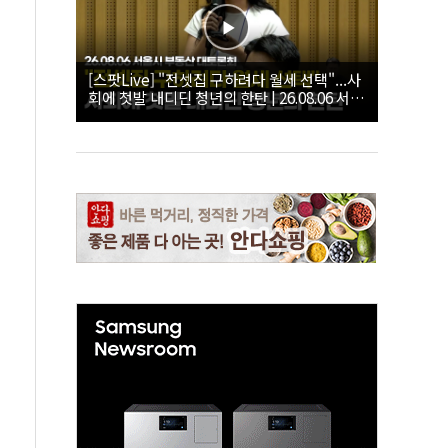
[스팟Live] "전셋집 구하려다 월세 선택"...사
회에 첫발 내디딘 청년의 한탄 | 26.08.06 서울
시 부동산 대토론회