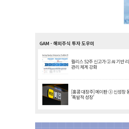
GAM
- 해외주식 투자 도우미
퀄리스 52주 신고가 ② AI 기반 
관리 체계 강화
[홍콩 대장주] 메이퇀 ③ 신성장
'폭발적 성장'