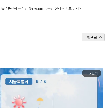
뉴스통신사 뉴스핌(Newspim), 무단 전재-재배포 금지>
맨위로
더보기
arrow_forward_ios