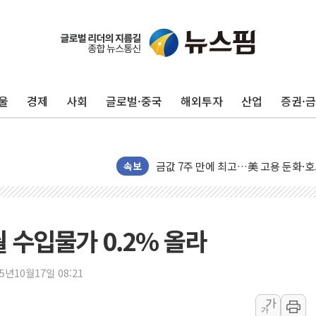
리투아니아 국방 "러, 우크라 드론으로
구광모, 내주 실리콘밸리서 젠슨 황 
뉴욕증시 개장 전 특징주...모더나
울
경제
사회
글로벌·중국
해외투자
산업
증권·
김정관 장관 "영업이익 N% 성과급
뉴욕증시 프리뷰, 미 주가선물 AI주
청와대, 북한 단거리 탄도미사일 발사
금값 7주 만에 최고…美 고용 둔화·
속보
[인도증시] 중동 긴장 완화에 실적 호
러, 1인칭시점 드론으로 우크라 민간
[베트남 증시] 지수 하락 속 'DGC
 수입물가 0.2% 올라
'월가의 황제' 다이먼 "금융시장 레
양주 섬유염색공장서 화재 1명 중상…
25년10월17일 08:21
김정관 산업부 장관 "주 52시간 손봐
가
가
해군 1함대 창설 80주년…지역과 함께