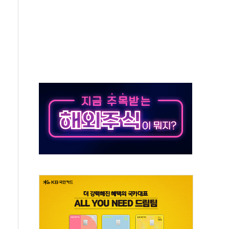
객 400명 맞이…"마음 잇는 시간 되길"
 지급 확정되나…재상고 앞두고 막판 셈법
'행복상자' 전달
극기 거꾸로' 논란…이틀만에 철거
 예술·체육요원 최대 33% 감축
 역대 최대폭 감소한 9.4%↓…유통업계 양극화 심화
 특사'로 콜롬비아 대통령 취임식 참석
시간당 30mm 강한 비...호우 피해 없어
방…野 "청년 우롱 기괴" vs 與 "송구한 해프닝"