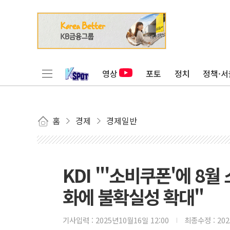
영상
포토
정치
정책·서
홈
경제
경제일반
KDI "'소비쿠폰'에 8
화에 불확실성 확대"
기사입력 :
2025년10월16일 12:00
최종수정 :
20