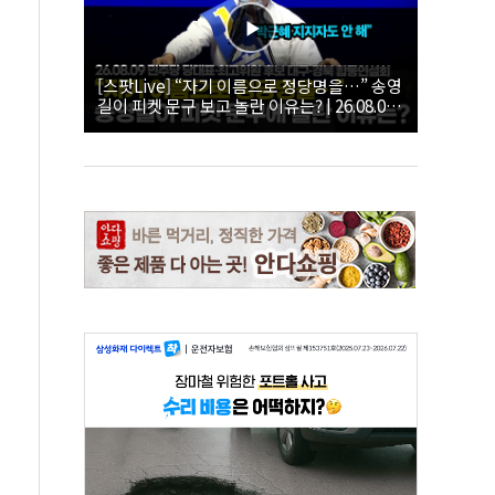
[스팟Live] “자기 이름으로 정당명을…” 송영
길이 피켓 문구 보고 놀란 이유는? | 26.08.09
더불어민주당 당대표·최고위원 후보 대구·경
북 합동연설회