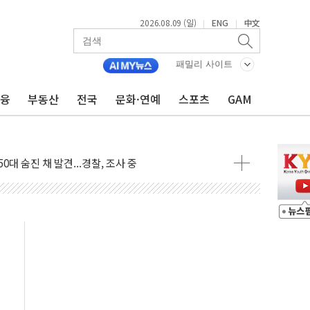
2026.08.09 (일)
ENG
中文
|
|
패밀리 사이트
금융
부동산
전국
문화·연예
스포츠
GAM
고 발생…작업자 1명 숨져
철강 AI융합실증센터' 들어선다
대 숨진 채 발견...경찰, 조사 중
.48%p 차 선두 유지...金 46.01% vs 鄭 44.53%
기 당선...합산득표율 68.63%
해 10대 구속…범행 후 반려견도 죽여
 정청래에 승리…金 48.54% vs 鄭 44.40%
경선 결과...김민석 48.54% 정청래 44.40%
발표...김민석 47.37% 정청래 45.71% 송영길 6.92%
발표...정청래 47.82% 김민석 46.35% 송영길 5.83%
발표...김민석 50.30% 정청래 41.94% 송영길 7.76%