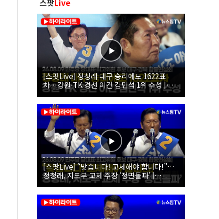
스팟
Live
[스팟Live] 정청래 대구 승리에도 1622표
차…강원·TK 경선 이긴 김민석 1위 수성 |
26.08.09 더불어민주당 당대표·최고위원 후
보 대구·경북 합동연설회
[스팟Live] “맞습니다! 교체해야 합니다!”…
정청래, 지도부 교체 주장 ‘정면돌파’ |
26.08.09 더불어민주당 당대표·최고위원 후
보 대구·경북 합동연설회