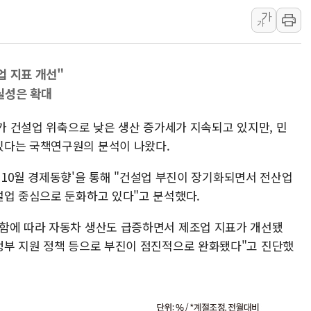
가
정재헌 CEO, SKT 장기고
가
최태원, 노소영에 9440억
하나금융, 명동 소상공인에 
업 지표 개선"
인천시 광복절 현수막 '태
실성은 확대
병무청, 보충역 전면 손질…
홈플러스發 대형마트 판매,
제가 건설업 위축으로 낮은 생산 증가세가 지속되고 있지만, 민
윤준병·이해민 의원, '정부
있다는 국책연구원의 분석이 나왔다.
'호우·산사태 주의보' 울진 
5년 10월 경제동향'을 통해 "건설업 부진이 장기화되면서 전산업
여야, 황희 '버스 하우스' 공
설업 중심으로 둔화하고 있다"고 분석했다.
함에 따라 자동차 생산도 급증하면서 제조업 지표가 개선됐
정부 지원 정책 등으로 부진이 점진적으로 완화됐다"고 진단했