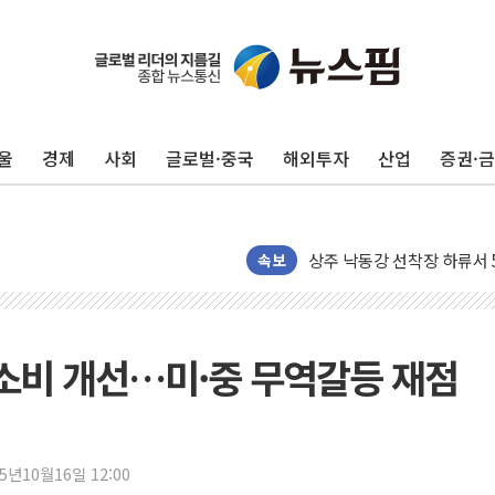
울
경제
사회
글로벌·중국
해외투자
산업
증권·
평택 진위면 공장서 질식사
포항 블루밸리 국가산단에 '
상주 낙동강 선착장 하류서 50
[종합] 김민석, 정청래에 누적 1
속보
민주당 경북도당위원장에 오중
인천서 말다툼 중 어머니 살
김민석, 강원·대구·경북 경선서
월 소비 개선…미·중 무역갈등 재점
[속보] 민주, 강원·대구·경북 
[속보] 민주, 경북 경선 결과 
[속보] 민주, 대구 경선 결과 
25년10월16일 12:00
[속보] 민주, 강원 경선 결과 