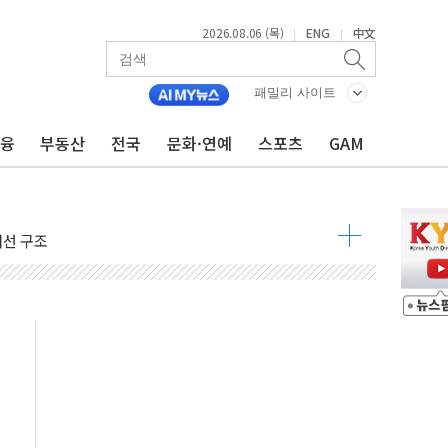
2026.08.06 (목)
ENG
中文
|
|
패밀리 사이트
야, 경쟁상대 中과 비교해야"
금융
부동산
전국
문화·연예
스포츠
GAM
하는 '선봉'의 대민 봉사
미사일 1발 발사… 올해 10번째·42일 만 도발
 새 안보 위기… 반군·마약카르텔이 습득해 전투 활용
어선 구조
무해한 표면 부식 물질"
분만에 진화...외국인 노동자 숨져
즌2
축 피해 최소화 '총력 대응'
유입에도 박스권…美 암호화폐 법안 처리 여부도 변수
 '62일째'..."대부분 여기서 상주"
질환자 2665명·사망 23명