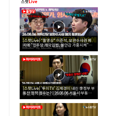
스팟
Live
[스팟Live] *풀영상* 이준석, 보완수사권 폐
지에 "민주당 개악입법, 불안감 가중시켜"｜
26.08.06 개혁신당 보완수사권 폐지 토론회
[스팟Live] '투미TV' 김제경이 내린 李정부 부
동산 정책 점수는? | 26.08.06 서울시 부동산
대토론회