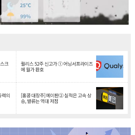
Mute
리스크
퀄리스 52주 신고가 ① 어닝서프라이즈
에 월가 환호
 동력의
[홍콩 대장주] 메이퇀② 실적은 고속 상
승, 밸류는 역대 저점