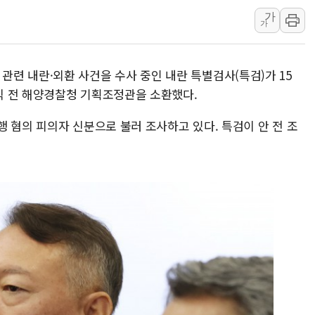
가
빚투·레버리지 줄었지만, 반도체 두 
가
[2보] 북한, 원산서 동해상 단거리 
양주 가전제품 창고서 화재…차량 3대
엄' 관련 내란·외환 사건을 수사 중인 내란 특별검사(특검)가 15
종로·중구 오피스 78%가 준공 10
식 전 해양경찰청 기획조정관을 소환했다.
법원, '관저 이전 봐주기 감사' 유병
성폭력 피해자 보호단체, 경찰수사개
 혐의 피의자 신분으로 불러 조사하고 있다. 특검이 안 전 조
우크라, 러 탄도미사일 공격에 속수무
"5.18은 북한 지령" 설교한 목사 불