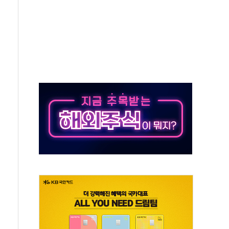
종목에 코스피 '휘청'
탄도미사일 발사
·건물 1동 전소
년 이상…리뉴얼이 경쟁력 가른다
호 구속적부심 기각
혁위에 보완수사권 폐지 우려 전달
책… 패트리엇 미사일 지원, 작년의 3분의 1
구속 송치