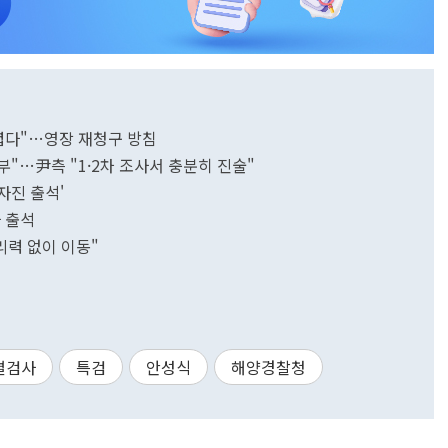
렵다"…영장 재청구 방침
부"…尹측 "1·2차 조사서 충분히 진술"
자진 출석'
 출석
리력 없이 이동"
별검사
특검
안성식
해양경찰청