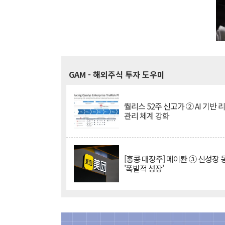
GAM
- 해외주식 투자 도우미
퀄리스 52주 신고가 ② AI 기반 
관리 체계 강화
[홍콩 대장주] 메이퇀 ③ 신성장
'폭발적 성장'