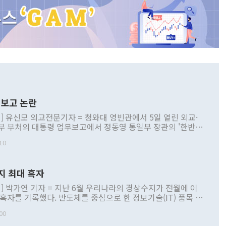
보고 논란
] 유신모 외교전문기자 = 청와대 영빈관에서 5일 열린 외교·
부 부처의 대통령 업무보고에서 정동영 통일부 장관의 '한반도
 구상'과 업무보고 발언이 논란을 빚고 있다. 이날 정 장관의
10
정부 내 조율을 거치지 않은 사안을 정책으로 추진하겠다고 공
는가 하면 사실 관계에 맞지 않은 설명도 있었다. 이재명 대통
로 신중을 기해 달라고 경고했고, 조현 외교부 장관은 '이상
지 최대 흑자
 근거한 비현실적 구상'이라는 비판을 내놨다. 그동안 정 장
책 관련 발언이 물의를 빚은 적은 여러 번 있지만 대통령과 유
] 박가연 기자 = 지난 6월 우리나라의 경상수지가 전월에 이
이 공개적으로 부정적 입장을 표명한 것은 이례적이다. 정 장
 흑자를 기록했다. 반도체를 중심으로 한 정보기술(IT) 품목 수
대북 접근법과 월권을 제어해야 한다는 목소리도 높아지고 있
간 상품수출이 처음으로 1000억달러를 넘어선 영향이다. [자
00
 따르
기자간담회를 하고 있다. [사진=통일부] 2026.07.23 ◆통일