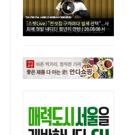
[스팟Live] "전셋집 구하려다 월세 선택"...사
회에 첫발 내디딘 청년의 한탄 | 26.08.06 서울
시 부동산 대토론회