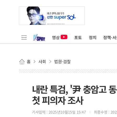
영상
포토
정치
정책·서
홈
사회
법원·검찰
내란 특검, '尹 충암고 
첫 피의자 조사
기사입력 :
2025년10월15일 15:47
최종수정 :
20