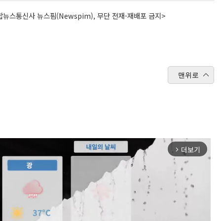
뉴스통신사 뉴스핌(Newspim), 무단 전재-재배포 금지>
맨위로
더보기
arrow_forward_ios