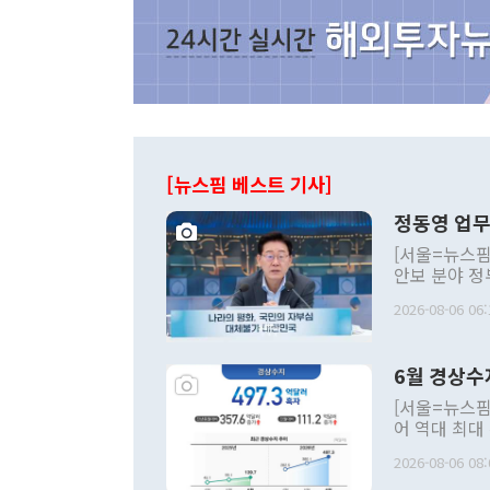
[뉴스핌 베스트 기사]
정동영 업무
[서울=뉴스핌
안보 분야 정
평화공존 발전
2026-08-06 06:
발언 중에는 
언한 것이 있
령은 공개적으
6월 경상수
주의적 희망에
관의 대북 정
[서울=뉴스핌
관 부처 장관
어 역대 최대
관의 무리한 
출 호조로 월
다. [정동영 통일부 장관이 지난달 23일 오후 서울 종로구 정부서울청사에
2026-08-06 08:
료=한국은행] 한국은행이 6일 발표한 '2026년 6월 국제수지(잠정)'에
서 취임 1주년 