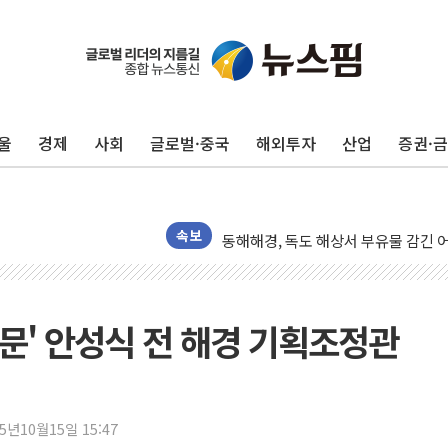
김정관 산업부 장관 "주 52시간 손봐
울
경제
사회
글로벌·중국
해외투자
산업
증권·
해군 1함대 창설 80주년…지역과 함께
[3보] 북, 원산서 동해로 단거리 탄도
우크라 드론 전술, 중남미 콜롬비아에
동해해경, 독도 해상서 부유물 감긴 
속보
주한미군 "오산기지 누출, 백린 아닌 
구미 폐염산처리업체서 불 2시간30여
해군과 함께하는 '불금전파, 송정' 시
동문' 안성식 전 해경 기획조정관
강원도 폭염특보 11일째…온열질환·가
[코인 시황] 비트코인, ETF 자금 
[르포] 39도 폭염 속 잠실 개표소 시위
25년10월15일 15:47
강원·전라권 폭염중대경보 확대…온열