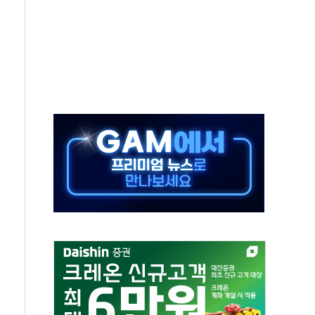
·태양광주↑ VS 트레이드데스크·웬디스↓
 끝까지 찾겠다"
중 완화 전환점"
적 공급 확대·속도전 총력"
 급등
않아"