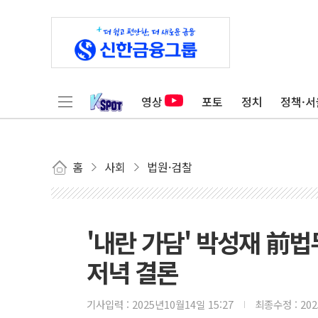
영상
포토
정치
정책·서
홈
사회
법원·검찰
'내란 가담' 박성재 前
저녁 결론
기사입력 :
2025년10월14일 15:27
최종수정 :
20