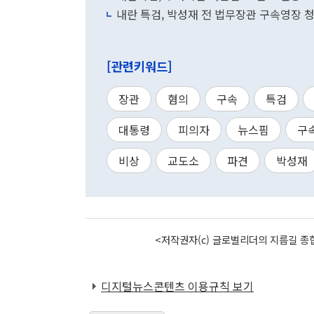
내란 특검, 박성재 전 법무장관 구속영장
[관련키워드]
장관
혐의
구속
특검
대통령
피의자
뉴스핌
구
비상
교도소
파견
박성재
<저작권자(c) 글로벌리더의 지름길 종합
디지털뉴스콘텐츠 이용규칙 보기