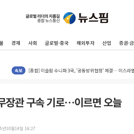
울
경제
사회
글로벌·중국
해외투자
산업
증권·
유럽증시, 美 고용 예상 밖 부진에 연준 금리 인상 가능성 
미 연준 매파 기세 꺾이나…고용 감소에 9월 동결 전망 우
[종합] 이슬람 수니파 3국, '공동방위협정' 체결… 이스라
트럼프, 백신·자폐증 행정명령 검토…"이르면 다음 주"
속보
美 항소법원, 백악관 무도회장 공사 중단 명령…트럼프 제
이란 핵심 원유 수출항 '하르그섬', 최근 1주일 이상 '올스
美 고용 쇼크에 엔화 장중 급등…시장은 "또 개입했나" 촉
법무장관 구속 기로…이르면 오늘
[AI MY 뉴스] 뉴욕 반도체주 프리뷰...美 고용 쇼크에 반도
뉴욕증시 프리뷰, 美 고용 쇼크에 금리 인상 우려 후퇴…나
[종합] 美 7월 고용 2만3000명 감소 '쇼크'…9월 금리 인
25년10월14일 16:27
[사진] 이슬람 수니파 3개국, 공동방위협정 체결