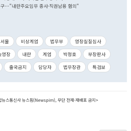
 청구…"내란주요임무 종사·직권남용 혐의"
서울
비상계엄
법무부
영장실질심사
속영장
내란
계엄
박정호
부장판사
출국금지
담당자
법무장관
특검보
뉴스통신사 뉴스핌(Newspim), 무단 전재-재배포 금지>