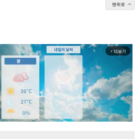
맨위로
더보기
arrow_forward_ios