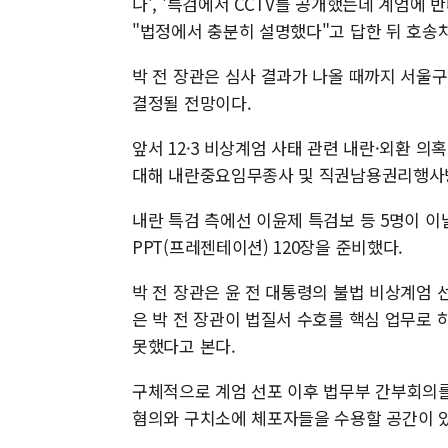
나', '특검에서 CCTV를 공개했는데 계엄에 
"법정에서 충분히 설명했다"고 답한 뒤 호송
박 전 장관은 심사 결과가 나올 때까지 서울
결정될 전망이다.
앞서 12·3 비상계엄 사태 관련 내란·외환 의
대해 내란중요임무종사 및 직권남용권리행사
내란 특검 측에선 이윤제 특검보 등 5명이 이
PPT(프레젠테이션) 120장을 준비했다.
박 전 장관은 윤 전 대통령의 불법 비상계엄 
은 박 전 장관이 법질서 수호를 핵심 업무로
못했다고 본다.
구체적으로 계엄 선포 이후 법무부 간부회의를
혐의와 구치소에 체포자들을 수용할 공간이 