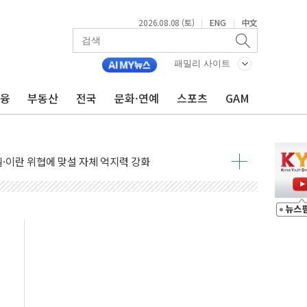
2026.08.08 (토)
ENG
中文
|
|
패밀리 사이트
금융
부동산
전국
문화·연예
스포츠
GAM
낮아지며 상승… STOXX 600 지수는 나흘 연속 최고치
세
엘·이란 위협에 맞설 자체 억지력 강화
동
톱'… 美 해상봉쇄 영향
각
체주 '활짝'
스닥 선물 1%대 상승
상 기대 후퇴