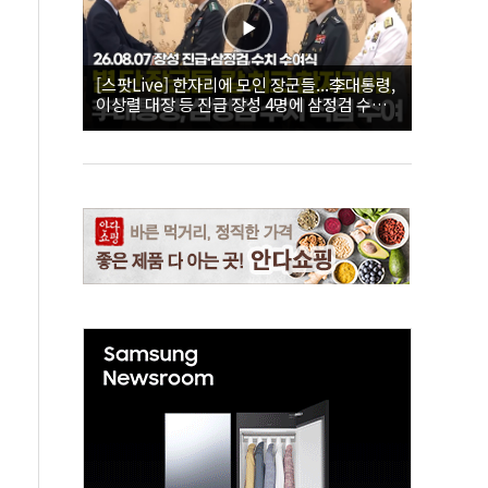
[스팟Live] 한자리에 모인 장군들...李대통령,
이상렬 대장 등 진급 장성 4명에 삼정검 수치
직접 수여｜26.08.07 장성 진급·삼정검 수치
수여식