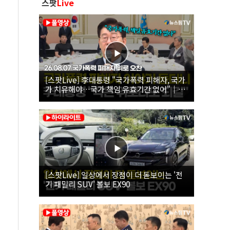
스팟
Live
[스팟Live] 李대통령 "국가폭력 피해자, 국가
가 치유해야…국가 책임 유효기간 없어"｜
26.08.07 국가폭력 피해자 위로 오찬
[스팟Live] 일상에서 장점이 더 돋보이는 '전
기 패밀리 SUV' 볼보 EX90