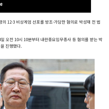
령의 12·3 비상계엄 선포를 방조·가담한 혐의로 박성재 전 법
일 오전 10시 10분부터 내란중요임무종사 등 혐의를 받는 박
)을 진행했다.