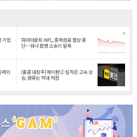
Mute
물 기업
파라마운트-NFL, 중계권료 협상 중
단…워너 합병 소송이 발목
 동력의
[홍콩 대장주] 메이퇀② 실적은 고속 상
승, 밸류는 역대 저점