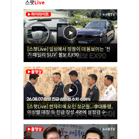
스팟
Live
[스팟Live] 일상에서 장점이 더 돋보이는 '전
기 패밀리 SUV' 볼보 EX90
[스팟Live] 한자리에 모인 장군들...李대통령,
이상렬 대장 등 진급 장성 4명에 삼정검 수치
직접 수여｜26.08.07 장성 진급·삼정검 수치
수여식