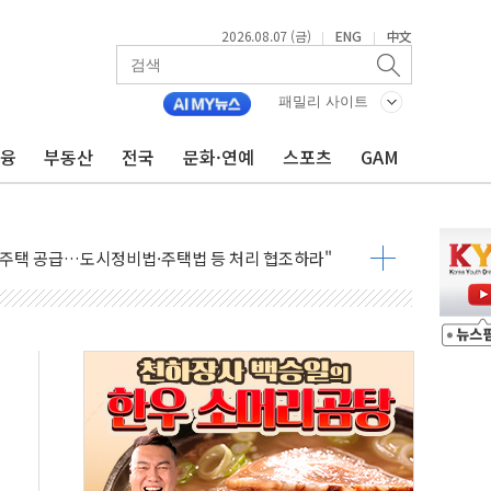
2026.08.07 (금)
ENG
中文
|
|
패밀리 사이트
금융
부동산
전국
문화·연예
스포츠
GAM
주택자 과도한 세금 부당"…소득세법 개정안 발의 예고
부위원장에 김태유·국립외교원장에 김흥규
 주택 공급…도시정비법·주택법 등 처리 협조하라"
자 웹리포트 만든다…AI 금융데이터 분석 과정 개설
안정성 한순간도 흔들려선 안돼"
산 30조 돌파…증시 급락에 업계 1위
식 "내란으로 훼손된 軍 신뢰 회복해야"
1006억원…전년비 13.9% 증가
심…SK하이닉스, FMS서 '풀스택' 기술력 과시
한샘…B2B 확장으로 성장동력 확보