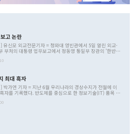
보고 논란
] 유신모 외교전문기자 = 청와대 영빈관에서 5일 열린 외교·
부 부처의 대통령 업무보고에서 정동영 통일부 장관의 '한반도
 구상'과 업무보고 발언이 논란을 빚고 있다. 이날 정 장관의
10
정부 내 조율을 거치지 않은 사안을 정책으로 추진하겠다고 공
는가 하면 사실 관계에 맞지 않은 설명도 있었다. 이재명 대통
로 신중을 기해 달라고 경고했고, 조현 외교부 장관은 '이상
지 최대 흑자
 근거한 비현실적 구상'이라는 비판을 내놨다. 그동안 정 장
책 관련 발언이 물의를 빚은 적은 여러 번 있지만 대통령과 유
] 박가연 기자 = 지난 6월 우리나라의 경상수지가 전월에 이
이 공개적으로 부정적 입장을 표명한 것은 이례적이다. 정 장
 흑자를 기록했다. 반도체를 중심으로 한 정보기술(IT) 품목 수
대북 접근법과 월권을 제어해야 한다는 목소리도 높아지고 있
간 상품수출이 처음으로 1000억달러를 넘어선 영향이다. [자
00
 따르
기자간담회를 하고 있다. [사진=통일부] 2026.07.23 ◆통일
 경상수지는 497억3000만달러 흑자로 집계됐다. 전월(386억
 넘어선 주장 정 장관은 이날 업무보고에서 '한반도 평화공존
)에 이어 두 달 연속 월간 기준 역대 최대 기록을 갈아치웠다.
 설명하면서 이재명 정부 2년차 핵심 과제로 상호 존중·평화
해 상반기 누적 경상수지 흑자는 1910억1000만달러를 기록
·핵 없는 한반도 등 3대 기본 방향을 제시했다. 정 장관은 "대
지 흑자를 견인한 것은 상품수지다. 6월 상품수지는 478억
언어는 멈춰야 한다"면서 주적 용어 대체를 주장했다. 지난 25
 흑자를 기록하며 전월에 이어 역대 최대를 다시 썼다. 국제수