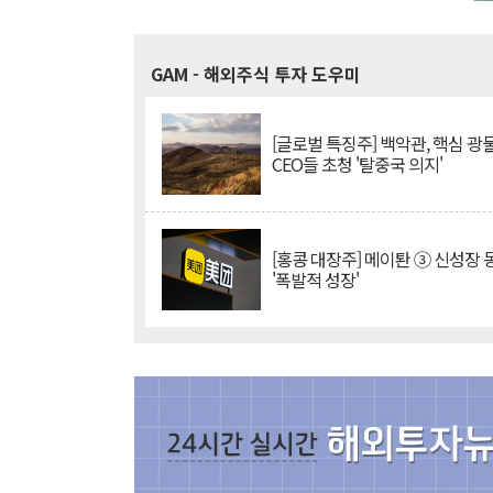
GAM
- 해외주식 투자 도우미
[글로벌 특징주] 백악관, 핵심 광
CEO들 초청 '탈중국 의지'
[홍콩 대장주] 메이퇀 ③ 신성장
'폭발적 성장'