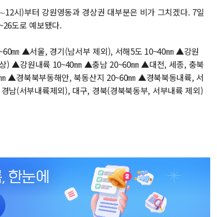
∼12시)부터 강원영동과 경상권 대부분은 비가 그치겠다. 7일
~26도로 예보됐다.
60㎜ ▲서울, 경기(남서부 제외), 서해5도 10~40㎜ ▲강원
이상) ▲강원내륙 10~40㎜ ▲충남 20~60㎜ ▲대전, 세종, 충북
~20㎜ ▲경북북부동해안, 북동산지 20~60㎜ ▲경북북동내륙, 서
, 경남(서부내륙제외), 대구, 경북(경북북동부, 서부내륙 제외)