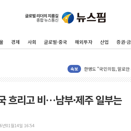
울
경제
사회
글로벌·중국
해외투자
산업
증권·
나경원 의원 "장기보유 1
李대통령, 규제합리화위 
한병도 "국민의힘, 말로만
속보
금투협, ChatGPT로 투
박홍근 "국가재정시스템 
우리자산운용, MMF 순자
전국 흐리고 비…남부·제주 일부는
李대통령, 장성 진급 신고
TBH글로벌, 상반기 매출 
AI 메모리 향한 뜨거운 관
26년01월14일 16:54
건설 불황 속 내실 다진 