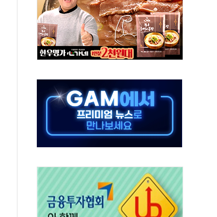
"…선수금 내걸고 확보 전쟁
1000억 연내 소각…2분기 영업익 853억
데…외국인 숙박 부가세 환급 앞당겨 종료
축구협회 성접대 기간, 대표팀 무패 外
년 내 NATO 결속력 시험하려 한정적 침공 가능성"
.5조원 투입키로...'에너지 자립' 일환
36% 늘었다...공급부족 전 시장 규제 탓 커
업 Audission Oy와 운영 파트너십 체결
개발"…서리풀2구역 갈등, 협의 테이블에
 바꾼 대한민국 여름