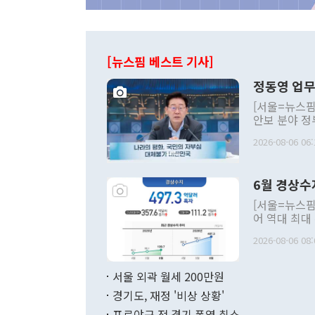
[뉴스핌 베스트 기사]
정동영 업무
[서울=뉴스핌
안보 분야 정
평화공존 발전
2026-08-06 06:
발언 중에는 
언한 것이 있
령은 공개적으
6월 경상수
주의적 희망에
관의 대북 정
[서울=뉴스핌
관 부처 장관
어 역대 최대
관의 무리한 
출 호조로 월
다. [정동영 통일부 장관이 지난달 23일 오후 서울 종로구 정부서울청사에
2026-08-06 08:
료=한국은행] 한국은행이 6일 발표한 '2026년 6월 국제수지(잠정)'에
서 취임 1주년 
면 지난 6월
부 장관 권한
1000만달러
서울 외곽 월세 200만원
발전 구상'을
이에 따라 올
적 갈등 해결
경기도, 재정 '비상 상황'
했다. 경상수
결과 혐오의 
9000만달러
프로야구 전 경기 폭염 취소