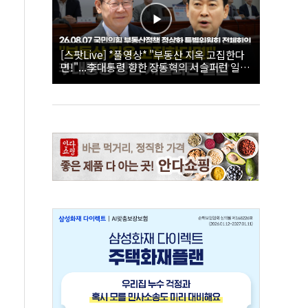
[스팟Live] *풀영상* "부동산 지옥 고집한다
면!"...李대통령 향한 장동혁의 서슬퍼런 일갈
| 26.08.07 국민의힘 부동산정책 정상화 특별
위원회 전체회의