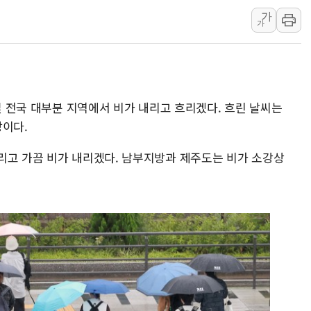
"내년 메모리 물량 동났다
가
가
현대지에프홀딩스, 자사주 
관광객 3000만명 목표인
[뉴스핌 이 시각 PICK] 
美 정보 당국 "푸틴, 몇 
6일 전국 대부분 지역에서 비가 내리고 흐리겠다. 흐린 날씨는
인도, 바이오가스 생산에 3
망이다.
서울시, 정비사업으로 주택 
리고 가끔 비가 내리겠다. 남부지방과 제주도는 비가 소강상
신인류콘텐츠, 핀란드 AI 기
"일부 존치" vs "전면 
[AI 카드뉴스] 기후변화가