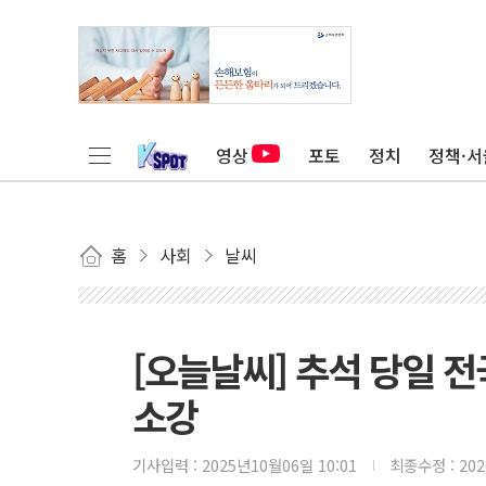
영상
포토
정치
정책·서
홈
사회
날씨
[오늘날씨] 추석 당일 
소강
기사입력 :
2025년10월06일 10:01
최종수정 :
20