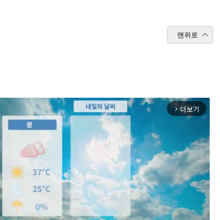
맨위로
더보기
arrow_forward_ios